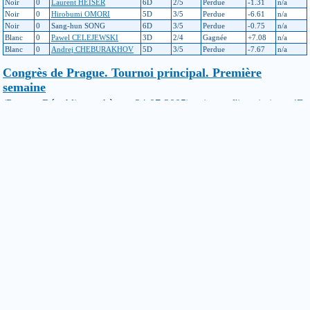
Noir
0
Laurent HEISER
6D
2/5
Perdue
-1.31
n/a
Noir
0
Hirobumi OMORI
5D
3/5
Perdue
-6.61
n/a
Noir
0
Sang-hun SONG
6D
3/5
Perdue
-0.75
n/a
Blanc
0
Pawel CELEJEWSKI
3D
2/4
Gagnée
+7.08
n/a
Blanc
0
Andrej CHEBURAKHOV
5D
3/5
Perdue
-7.67
n/a
Congrès de Prague. Tournoi principal. Première
semaine
(Prague, République tchèque, 24-07-2005) niveau d'inscription : 4D
(échelle principale : avant : 299, après : 343 / échelle hybride : avant :
Inconnu, après : Inconnu)
Son
Son
Var
Couleur
Hd
Adversaire
Résultat
Var
niveau
score
Hybride
Blanc
0
Akira TAMURA
4D
2/5
Gagnée
+12.92
n/a
Noir
0
Takao YOSHIDA
6D
4/5
Perdue
-1.9
n/a
Blanc
0
Hideo IIJIMA
4D
2/5
Gagnée
+11.9
n/a
Noir
0
Vladimir KOKOZEY
4D
2/5
Gagnée
+11
n/a
Blanc
0
Igor NEMLIJ
5D
2/5
Gagnée
+10.54
n/a
CongresWE (Congres. Tournoi du week-end)
(St Petersburg (RU), 26-07-2003) niveau d'inscription : 3D (échelle
principale : avant : 301, après : 299 / échelle hybride : avant :
Inconnu, après : Inconnu)
Son
Son
Var
Couleur
Hd
Adversaire
Résultat
Var
niveau
score
Hybride
Noir
0
Lionel FISCHER
3D
3/5
Perdue
n/a
n/a