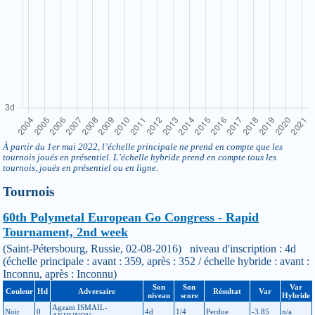
À partir du 1er mai 2022, l’échelle principale ne prend en compte que les
tournois joués en présentiel. L’échelle hybride prend en compte tous les
tournois, joués en présentiel ou en ligne.
Tournois
60th Polymetal European Go Congress - Rapid
Tournament, 2nd week
(Saint-Pétersbourg, Russie, 02-08-2016) niveau d'inscription : 4d
(échelle principale : avant : 359, après : 352 / échelle hybride : avant :
Inconnu, après : Inconnu)
Son
Son
Var
Couleur
Hd
Adversaire
Résultat
Var
niveau
score
Hybride
Agzam ISMAIL-
Noir
0
4d
1/4
Perdue
-3.85
n/a