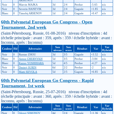
AKHUNOV
Noir
0
Marcin MAJKA
3d
2/4
Perdue
-5.65
n/a
Noir
0
Severin HANEVIK
3d
2/4
Gagnée
+1.85
n/a
Blanc
0
Timofej ARSENOV
1d
2/4
Gagnée
+0.47
n/a
60th Polymetal European Go Congress - Open
Tournament, 2nd week
(Saint-Pétersbourg, Russie, 01-08-2016) niveau d'inscription : 4d
(échelle principale : avant : 359, après : 359 / échelle hybride : avant :
Inconnu, après : Inconnu)
Son
Son
Var
Couleur
Hd
Adversaire
Résultat
Var
niveau
score
Hybride
Noir
0
Runtao ZHOU
3d
3/5
Gagnée
+3.52
n/a
Blanc
0
Anton CHERNYKH
5d
3/5
Perdue
-3.84
n/a
Blanc
0
Kazuo YOSHIHARA
5d
4/5
Perdue
-4.27
n/a
Noir
0
Dmitrij SURIN
6d
2/2
Perdue
-2
n/a
Noir
0
Matti SIIVOLA
5d
2/5
Gagnée
+6.85
n/a
60th Polymetal European Go Congress - Rapid
Tournament, 1st week
(Saint-Pétersbourg, Russie, 25-07-2016) niveau d'inscription : 4d
(échelle principale : avant : 360, après : 359 / échelle hybride : avant :
Inconnu, après : Inconnu)
Son
Son
Var
Couleur
Hd
Adversaire
Résultat
Var
niveau
score
Hybride
Noir
0
Alexej SIMONOV
4d
2/4
Gagnée
+1.36
n/a