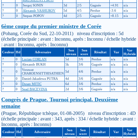
?
0
Sergej SONIN
3d
2/5
Gagnée
+4.91
n/a
?
0
Alexandr VASHUROV
5d
4/5
Perdue
-3.6
n/a
?
0
Stepan POPOV
4d
2/5
Gagnée
+8.15
n/a
6ème coupe du premier ministre de Corée
(Pohang, Corée du Sud, 22-10-2011) niveau d'inscription : 5d
(échelle principale : avant : Inconnu, après : Inconnu / échelle hybride
: avant : Inconnu, après : Inconnu)
Son
Son
Var
Couleur
Hd
Adversaire
Résultat
Var
niveau
score
Hybride
?
0
Lucian CORLAN
5d
3/6
Perdue
n/a
n/a
?
0
Alexandr BUKH
5k
3/6
Gagnée
n/a
n/a
Vorawat
?
0
5d
4/6
Perdue
n/a
n/a
CHAROENSITTHISATHIEN
?
0
Daniel-Jakadewa PUTRA
4d
3/6
Gagnée
n/a
n/a
?
0
Dusan MITIC
6d
3/6
Perdue
n/a
n/a
?
0
Sead BACEVINA
2d
3/6
Gagnée
n/a
n/a
Congrès de Prague. Tournoi principal. Deuxième
semaine
(Prague, République tchèque, 01-08-2005) niveau d'inscription : 4D
(échelle principale : avant : 343, après : 334 / échelle hybride : avant :
Inconnu, après : Inconnu)
Son
Son
Var
Couleur
Hd
Adversaire
Résultat
Var
niveau
score
Hybride