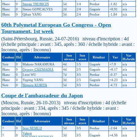
Blanc
0
Stepan TRUBICIN
5d
1/4
Perdue
-1.82
n/a
Blanc
0
Simao GONCALVES
2d
2/4
Gagnée
+0.91
n/a
Blanc
0
Qihan YANG
5d
2/4
Perdue
-1.84
n/a
60th Polymetal European Go Congress - Open
Tournament, 1st week
(Saint-Pétersbourg, Russie, 24-07-2016) niveau d'inscription : 4d
(échelle principale : avant : 345, après : 360 / échelle hybride : avant :
Inconnu, après : Inconnu)
Son
Son
Var
Couleur
Hd
Adversaire
Résultat
Var
niveau
score
Hybride
Noir
0
Makoto NAKAMURA
4d
1/5
Gagnée
+7.9
n/a
Blanc
0
Gyorgy CSIZMADIA
4d
2/5
Gagnée
+8.17
n/a
Blanc
0
Lirui WU
7d
3/5
Perdue
-0.37
n/a
Blanc
0
Yuping YANG
3d
2/5
Gagnée
+4.23
n/a
Noir
0
Shigeru KURITA
5d
3/5
Perdue
-4.73
n/a
Coupe de l'ambassadeur du Japon
(Moscou, Russie, 26-10-2013) niveau d'inscription : 4d (échelle
principale : avant : 334, après : 345 / échelle hybride : avant :
Inconnu, après : Inconnu)
Son
Son
Var
Couleur
Hd
Adversaire
Résultat
Var
niveau
score
Hybride
?
0
Igor NEMLIJ
5d
3/5
Perdue
-2.64
n/a
Valerii
?
0
3d
3/5
Gagnée
+4.56
n/a
KRUSHELNYTSKYI