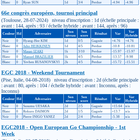
Blanc
0
Ryan SUN
1d
3/4
Perdue
-4.94
-4.96
66e congrès européen, tournoi principal
(Toulouse, 28-07-2024) niveau d'inscription : 1d (échelle principale :
avant : 144, après : 93 / échelle hybride : avant : 144, après : 96)
Son
Son
Var
Couleur
Hd
Adversaire
Résultat
Var
niveau
score
Hybride
Noir
0
Hyang-Hee KIM
1d
0/5
Gagnée
+4.76
+4.76
Blanc
0
Juho HEIKKINEN
1d
4/5
Perdue
-10.8
-10.81
Noir
0
Masao IZAKI
1k
3/10
Perdue
-15.97
-15.97
Blanc
0
Manuel BRAZILIER
1k
4/5
Perdue
-13.57
-9.98
Blanc
0
Yevhen RUSANOVSKYI
2k
4/5
Perdue
-15.72
-15.51
EGC 2018 - Weekend Tournament
(Pise, Italie, 04-08-2018) niveau d'inscription : 2d (échelle principale
: avant : 80, après : 104 / échelle hybride : avant : Inconnu, après :
Inconnu)
Son
Son
Var
Couleur
Hd
Adversaire
Résultat
Var
niveau
score
Hybride
Noir
0
Susumu UESAKA
2d
2/5
Gagnée
+15.64
n/a
Blanc
0
Rokuro DAIMON
2d
1/5
Gagnée
+13.7
n/a
Noir
0
Pierre INIGO YANEZ
2d
2/4
Perdue
-5.38
n/a
EGC2018 - Open European Go Championship - 1st
Week