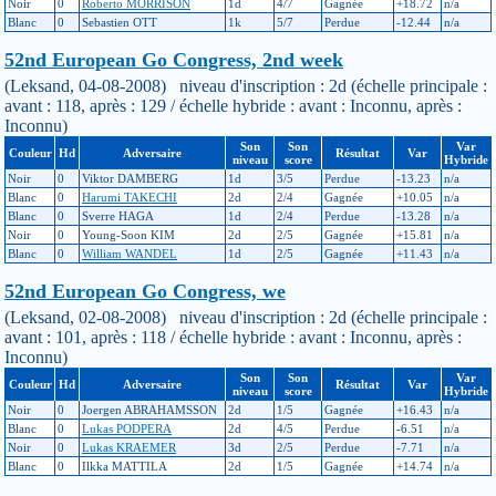
Noir
0
Roberto MORRISON
1d
4/7
Gagnée
+18.72
n/a
Blanc
0
Sebastien OTT
1k
5/7
Perdue
-12.44
n/a
52nd European Go Congress, 2nd week
(Leksand, 04-08-2008) niveau d'inscription : 2d (échelle principale :
avant : 118, après : 129 / échelle hybride : avant : Inconnu, après :
Inconnu)
Son
Son
Var
Couleur
Hd
Adversaire
Résultat
Var
niveau
score
Hybride
Noir
0
Viktor DAMBERG
1d
3/5
Perdue
-13.23
n/a
Blanc
0
Harumi TAKECHI
2d
2/4
Gagnée
+10.05
n/a
Blanc
0
Sverre HAGA
1d
2/4
Perdue
-13.28
n/a
Noir
0
Young-Soon KIM
2d
2/5
Gagnée
+15.81
n/a
Blanc
0
William WANDEL
1d
2/5
Gagnée
+11.43
n/a
52nd European Go Congress, we
(Leksand, 02-08-2008) niveau d'inscription : 2d (échelle principale :
avant : 101, après : 118 / échelle hybride : avant : Inconnu, après :
Inconnu)
Son
Son
Var
Couleur
Hd
Adversaire
Résultat
Var
niveau
score
Hybride
Noir
0
Joergen ABRAHAMSSON
2d
1/5
Gagnée
+16.43
n/a
Blanc
0
Lukas PODPERA
2d
4/5
Perdue
-6.51
n/a
Noir
0
Lukas KRAEMER
3d
2/5
Perdue
-7.71
n/a
Blanc
0
Ilkka MATTILA
2d
1/5
Gagnée
+14.74
n/a