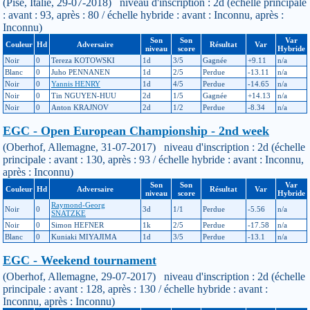
(Pise, Italie, 29-07-2018) niveau d'inscription : 2d (échelle principale
: avant : 93, après : 80 / échelle hybride : avant : Inconnu, après :
Inconnu)
Son
Son
Var
Couleur
Hd
Adversaire
Résultat
Var
niveau
score
Hybride
Noir
0
Tereza KOTOWSKI
1d
3/5
Gagnée
+9.11
n/a
Blanc
0
Juho PENNANEN
1d
2/5
Perdue
-13.11
n/a
Noir
0
Yannis HENRY
1d
4/5
Perdue
-14.65
n/a
Noir
0
Tin NGUYEN-HUU
2d
1/5
Gagnée
+14.13
n/a
Noir
0
Anton KRAJNOV
2d
1/2
Perdue
-8.34
n/a
EGC - Open European Championship - 2nd week
(Oberhof, Allemagne, 31-07-2017) niveau d'inscription : 2d (échelle
principale : avant : 130, après : 93 / échelle hybride : avant : Inconnu,
après : Inconnu)
Son
Son
Var
Couleur
Hd
Adversaire
Résultat
Var
niveau
score
Hybride
Raymond-Georg
Noir
0
3d
1/1
Perdue
-5.56
n/a
SNATZKE
Noir
0
Simon HEFNER
1k
2/5
Perdue
-17.58
n/a
Blanc
0
Kuniaki MIYAJIMA
1d
3/5
Perdue
-13.1
n/a
EGC - Weekend tournament
(Oberhof, Allemagne, 29-07-2017) niveau d'inscription : 2d (échelle
principale : avant : 128, après : 130 / échelle hybride : avant :
Inconnu, après : Inconnu)