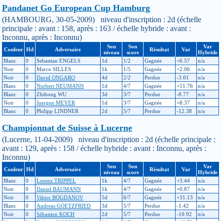
Pandanet Go European Cup Hamburg
(HAMBOURG, 30-05-2009) niveau d'inscription : 2d (échelle
principale : avant : 158, après : 163 / échelle hybride : avant :
Inconnu, après : Inconnu)
Son
Son
Var
Couleur
Hd
Adversaire
Résultat
Var
niveau
score
Hybride
Blanc
0
Sebastian ENGELS
1d
1/2
Gagnée
+6.57
n/a
Noir
0
Marco SILLES
1k
1/5
Gagnée
+2.06
n/a
Noir
0
David ONGARO
4d
2/2
Perdue
-3.01
n/a
Blanc
0
Norbert NEUMANN
1d
4/7
Gagnée
+11.76
n/a
Blanc
0
Zhihong WU
3d
3/7
Perdue
-8.77
n/a
Noir
0
Juergen MEYER
1d
3/7
Gagnée
+8.37
n/a
Blanc
0
Philipp LINDNER
2d
5/7
Perdue
-12.38
n/a
Championnat de Suisse à Lucerne
(Lucerne, 11-04-2009) niveau d'inscription : 2d (échelle principale :
avant : 129, après : 158 / échelle hybride : avant : Inconnu, après :
Inconnu)
Son
Son
Var
Couleur
Hd
Adversaire
Résultat
Var
niveau
score
Hybride
Blanc
0
Lorenz TRIPPEL
1k
4/7
Gagnée
+3.44
n/a
Noir
0
Daniel BAUMANN
1k
4/7
Gagnée
+0.87
n/a
Noir
0
Viktor BOGDANOV
5d
6/7
Gagnée
+31.13
n/a
Blanc
0
Andreas GOETZFRIED
3d
5/7
Perdue
-1.42
n/a
Noir
0
Sébastien KOCH
2d
5/7
Perdue
-10.92
n/a