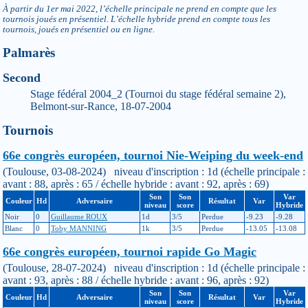
À partir du 1er mai 2022, l’échelle principale ne prend en compte que les
tournois joués en présentiel. L’échelle hybride prend en compte tous les
tournois, joués en présentiel ou en ligne.
Palmarès
Second
Stage fédéral 2004_2 (Tournoi du stage fédéral semaine 2),
Belmont-sur-Rance, 18-07-2004
Tournois
66e congrès européen, tournoi Nie-Weiping du week-end
(Toulouse, 03-08-2024) niveau d'inscription : 1d (échelle principale :
avant : 88, après : 65 / échelle hybride : avant : 92, après : 69)
Son
Son
Var
Couleur
Hd
Adversaire
Résultat
Var
niveau
score
Hybride
Noir
0
Guillaume ROUX
1d
3/5
Perdue
-9.23
-9.28
Blanc
0
Toby MANNING
1k
3/5
Perdue
-13.05
-13.08
66e congrès européen, tournoi rapide Go Magic
(Toulouse, 28-07-2024) niveau d'inscription : 1d (échelle principale :
avant : 93, après : 88 / échelle hybride : avant : 96, après : 92)
Son
Son
Var
Couleur
Hd
Adversaire
Résultat
Var
niveau
score
Hybride