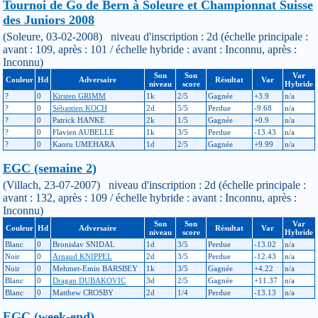
Tournoi de Go de Bern à Soleure et Championnat Suisse
des Juniors 2008
(Soleure, 03-02-2008) niveau d'inscription : 2d (échelle principale :
avant : 109, après : 101 / échelle hybride : avant : Inconnu, après :
Inconnu)
Son
Son
Var
Couleur
Hd
Adversaire
Résultat
Var
niveau
score
Hybride
?
0
Kirsten GRIMM
1k
2/5
Gagnée
+3.9
n/a
?
0
Sébastien KOCH
2d
5/5
Perdue
-9.68
n/a
?
0
Patrick HANKE
2k
1/5
Gagnée
+0.9
n/a
?
0
Flavien AUBELLE
1k
3/5
Perdue
-13.43
n/a
?
0
Kaoru UMEHARA
1d
2/5
Gagnée
+9.99
n/a
EGC (semaine 2)
(Villach, 23-07-2007) niveau d'inscription : 2d (échelle principale :
avant : 132, après : 109 / échelle hybride : avant : Inconnu, après :
Inconnu)
Son
Son
Var
Couleur
Hd
Adversaire
Résultat
Var
niveau
score
Hybride
Blanc
0
Bronislav SNIDAL
1d
3/5
Perdue
-13.02
n/a
Noir
0
Arnaud KNIPPEL
2d
3/5
Perdue
-12.43
n/a
Noir
0
Mehmet-Emin BARSBEY
1k
3/5
Gagnée
+4.22
n/a
Blanc
0
Dragan DUBAKOVIC
3d
2/5
Gagnée
+11.37
n/a
Blanc
0
Matthew CROSBY
2d
1/4
Perdue
-13.13
n/a
EGC (week-end)