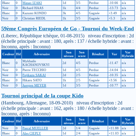
Blanc
0
Masao IZAKI
1d
3/5
Perdue
-10.66
n/a
Noir
0
Richard HAAS
1k
4/4
Perdue
-13.73
n/a
Blanc
0
Kazumi KONDO
3k
4/5
Gagnée
+3.49
n/a
Noir
0
Christian RIEDL
1k
3/5
Gagnée
+5.3
n/a
59ème Congrès Européen de Go - Tournoi du Week-End
(Liberec, République tchèque, 01-08-2015) niveau d'inscription : 2d
(échelle principale : avant : 180, après : 137 / échelle hybride : avant :
Inconnu, après : Inconnu)
Son
Son
Var
Couleur
Hd
Adversaire
Résultat
Var
niveau
score
Hybride
Mykhailo
Blanc
0
2d
4/5
Perdue
-11.47
n/a
KACHANOVSKYI
Noir
0
Pierre TECCHIO
1d
4/5
Perdue
-14.04
n/a
Noir
0
Fujikazu SAKAI
2d
2/5
Perdue
-10.35
n/a
Blanc
0
Hikaru SATO
1k
2/5
Gagnée
+3.56
n/a
Noir
0
Juergen MEYER
1d
3/5
Perdue
-10.77
n/a
Tournoi principal de la coupe Kido
(Hambourg, Allemagne, 18-09-2010) niveau d'inscription : 2d
(échelle principale : avant : 162, après : 180 / échelle hybride : avant :
Inconnu, après : Inconnu)
Son
Son
Var
Couleur
Hd
Adversaire
Résultat
Var
niveau
score
Hybride
Noir
0
Pascal MUELLER
2d
1/4
Gagnée
+11.88
n/a
Blanc
0
Ales CIEPLY
1d
2/4
Gagnée
+11.03
n/a