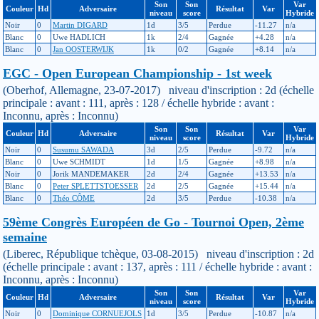
Son
Son
Var
Couleur
Hd
Adversaire
Résultat
Var
niveau
score
Hybride
Noir
0
Martin DIGARD
1d
3/5
Perdue
-11.27
n/a
Blanc
0
Uwe HADLICH
1k
2/4
Gagnée
+4.28
n/a
Blanc
0
Jan OOSTERWIJK
1k
0/2
Gagnée
+8.14
n/a
EGC - Open European Championship - 1st week
(Oberhof, Allemagne, 23-07-2017) niveau d'inscription : 2d (échelle
principale : avant : 111, après : 128 / échelle hybride : avant :
Inconnu, après : Inconnu)
Son
Son
Var
Couleur
Hd
Adversaire
Résultat
Var
niveau
score
Hybride
Noir
0
Susumu SAWADA
3d
2/5
Perdue
-9.72
n/a
Blanc
0
Uwe SCHMIDT
1d
1/5
Gagnée
+8.98
n/a
Noir
0
Jorik MANDEMAKER
2d
2/4
Gagnée
+13.53
n/a
Blanc
0
Peter SPLETTSTOESSER
2d
2/5
Gagnée
+15.44
n/a
Blanc
0
Théo CÔME
2d
3/5
Perdue
-10.38
n/a
59ème Congrès Européen de Go - Tournoi Open, 2ème
semaine
(Liberec, République tchèque, 03-08-2015) niveau d'inscription : 2d
(échelle principale : avant : 137, après : 111 / échelle hybride : avant :
Inconnu, après : Inconnu)
Son
Son
Var
Couleur
Hd
Adversaire
Résultat
Var
niveau
score
Hybride
Noir
0
Dominique CORNUEJOLS
1d
3/5
Perdue
-10.87
n/a