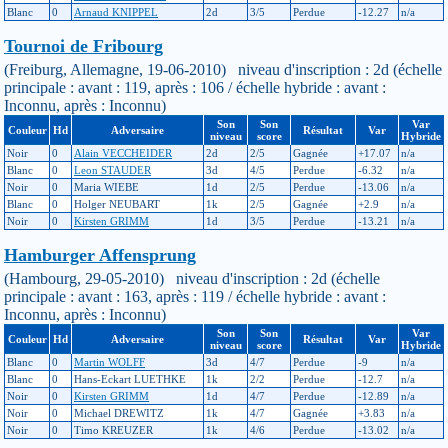
Blanc
0
Arnaud KNIPPEL
2d
3/5
Perdue
-12.27
n/a
Tournoi de Fribourg
(Freiburg, Allemagne, 19-06-2010) niveau d'inscription : 2d (échelle
principale : avant : 119, après : 106 / échelle hybride : avant :
Inconnu, après : Inconnu)
Son
Son
Var
Couleur
Hd
Adversaire
Résultat
Var
niveau
score
Hybride
Noir
0
Alain VECCHEIDER
2d
2/5
Gagnée
+17.07
n/a
Blanc
0
Leon STAUDER
3d
4/5
Perdue
-6.32
n/a
Noir
0
Maria WIEBE
1d
2/5
Perdue
-13.06
n/a
Blanc
0
Holger NEUBART
1k
2/5
Gagnée
+2.9
n/a
Noir
0
Kirsten GRIMM
1d
3/5
Perdue
-13.21
n/a
Hamburger Affensprung
(Hambourg, 29-05-2010) niveau d'inscription : 2d (échelle
principale : avant : 163, après : 119 / échelle hybride : avant :
Inconnu, après : Inconnu)
Son
Son
Var
Couleur
Hd
Adversaire
Résultat
Var
niveau
score
Hybride
Blanc
0
Martin WOLFF
3d
4/7
Perdue
-9
n/a
Blanc
0
Hans-Eckart LUETHKE
1k
2/2
Perdue
-12.7
n/a
Noir
0
Kirsten GRIMM
1d
4/7
Perdue
-12.89
n/a
Noir
0
Michael DREWITZ
1k
4/7
Gagnée
+3.83
n/a
Noir
0
Timo KREUZER
1k
4/6
Perdue
-13.02
n/a