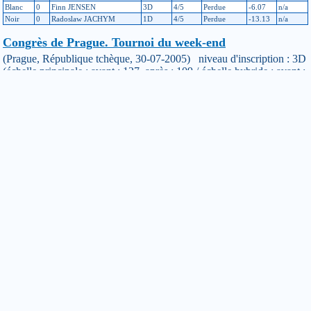
Blanc
0
Finn JENSEN
3D
4/5
Perdue
-6.07
n/a
Noir
0
Radoslaw JACHYM
1D
4/5
Perdue
-13.13
n/a
Congrès de Prague. Tournoi du week-end
(Prague, République tchèque, 30-07-2005) niveau d'inscription : 3D
(échelle principale : avant : 127, après : 109 / échelle hybride : avant :
Inconnu, après : Inconnu)
Son
Son
Var
Couleur
Hd
Adversaire
Résultat
Var
niveau
score
Hybride
Blanc
0
Thomas SCHOBER
3D
2/3
Perdue
-6.55
n/a
Noir
0
Henri GAUTHIER
2D
3/4
Perdue
-12.16
n/a
Congrès de Prague. Tournoi principal. Première
semaine
(Prague, République tchèque, 24-07-2005) niveau d'inscription : 3D
(échelle principale : avant : 119, après : 127 / échelle hybride : avant :
Inconnu, après : Inconnu)
Son
Son
Var
Couleur
Hd
Adversaire
Résultat
Var
niveau
score
Hybride
Noir
0
Helmut WEBER
3D
2/5
Perdue
-7.99
n/a
Blanc
0
Takayuki MACHII
2D
2/5
Gagnée
+16.08
n/a
Blanc
0
Floris BARTHEL
3D
3/5
Perdue
-7.95
n/a
Noir
0
Gerd HANUSCH
2D
3/5
Perdue
-8.74
n/a
Blanc
0
Jan RUETEN-BUDDE
2D
2/5
Gagnée
+16.53
n/a