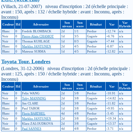
(Villach, 21-07-2007) niveau d'inscription : 2d (échelle principale :
avant : 150, après : 132 / échelle hybride : avant : Inconnu, après :
Inconnu)
Son
Son
Var
Couleur
Hd
Adversaire
Résultat
Var
niveau
score
Hybride
Blanc
0
Fredrik BLOMBACK
2d
1/1
Perdue
-12.74
n/a
Noir
0
Pierre-Alain CHAMOT
1d
3/5
Gagnée
+6.76
n/a
Noir
0
Thomas KUHLAGE
1d
0/3
Gagnée
+7.44
n/a
Blanc
0
Markku JANTUNEN
2d
4/5
Perdue
-6.87
n/a
Blanc
0
Mateusz SURMA
1d
4/5
Perdue
-12.82
n/a
Toyota Tour. Londres
(Londres, 31-12-2006) niveau d'inscription : 2d (échelle principale :
avant : 125, après : 150 / échelle hybride : avant : Inconnu, après :
Inconnu)
Son
Son
Var
Couleur
Hd
Adversaire
Résultat
Var
niveau
score
Hybride
Noir
0
Felix WANG
2d
5/8
Perdue
-10.91
n/a
Noir
0
Toby MANNING
2d
3/8
Gagnée
+14.82
n/a
Blanc
0
Jim CLARE
2d
3/8
Perdue
-11.82
n/a
Blanc
0
Paul TABOR
1d
3/8
Gagnée
+9.95
n/a
Blanc
0
Floris BARTHEL
4d
4/8
Perdue
-5.45
n/a
Noir
0
Markku JANTUNEN
2d
3/8
Gagnée
+19.34
n/a
Noir
0
Klara ZALOUDKOVA
2d
3/8
Gagnée
+13.57
n/a
Blanc
0
Paal SANNES
4d
4/8
Perdue
-3.71
n/a