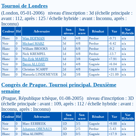
Tournoi de Londres
(London, 05-01-2006) niveau d'inscription : 3d (échelle principale :
avant : 112, après : 125 / échelle hybride : avant : Inconnu, après :
Inconnu)
Son
Son
Var
Couleur
Hd
Adversaire
Résultat
Var
niveau
score
Hybride
Blanc
0
Wim HOFMAN
3d
4/8
Perdue
-9.71
n/a
Noir
0
Michael MARZ
3d
4/8
Perdue
-6.42
n/a
Blanc
0
William BROOKS
1d
6/8
Perdue
-9.2
n/a
Noir
0
Nick KREMPEL
1d
4/8
Perdue
-13.7
n/a
Blanc
0
Per-Erik MARTIN
1d
3/8
Gagnée
+7.91
n/a
Noir
0
Baron ALLDAY
1d
4/8
Gagnée
+6.04
n/a
Noir
0
Christian SCARFF
2d
4/8
Gagnée
+16.8
n/a
Blanc
0
Manuela LINDEMEYER
3d
3/8
Gagnée
+21.09
n/a
Congrès de Prague. Tournoi principal. Deuxième
semaine
(Prague, République tchèque, 01-08-2005) niveau d'inscription : 3D
(échelle principale : avant : 109, après : 112 / échelle hybride : avant :
Inconnu, après : Inconnu)
Son
Son
Var
Couleur
Hd
Adversaire
Résultat
Var
niveau
score
Hybride
Noir
0
Marc EERBEEK
1D
3/5
Gagnée
+9.88
n/a
Noir
0
Johannes OBENAUS
3D
2/5
Perdue
-5.43
n/a
Blanc
0
Misa ALIMPIC
3D
0/5
Gagnée
+17.9
n/a