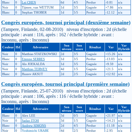
Blanc
0
Lei CHEN
6d
4/5
Perdue
-0.81
n/a
Noir
0
Tijmen_van WETTUM
1d
3/5
Gagnée
+7.86
n/a
Blanc
0
Stephan THOBER
1d
5/5
Perdue
-12.12
n/a
Congrès européen, tournoi principal (deuxième semaine)
(Tampere, Finlande, 02-08-2010) niveau d'inscription : 2d (échelle
principale : avant : 116, après : 162 / échelle hybride : avant :
Inconnu, après : Inconnu)
Son
Son
Var
Couleur
Hd
Adversaire
Résultat
Var
niveau
score
Hybride
Noir
0
Matthias STATZKOWSKI
2d
3/5
Gagnée
+15.26
n/a
Blanc
0
Etienne SERRES
1d
3/5
Perdue
-13.03
n/a
Noir
0
Alo JOEKALDA
1d
3/5
Gagnée
+9.59
n/a
Noir
0
Matthias TERWEY
4d
1/5
Gagnée
+21.5
n/a
Blanc
0
Husrev AKSUT
2d
2/5
Gagnée
+12.92
n/a
Congrès européen, tournoi principal (première semaine)
(Tampere, Finlande, 25-07-2010) niveau d'inscription : 2d (échelle
principale : avant : 106, après : 116 / échelle hybride : avant :
Inconnu, après : Inconnu)
Son
Son
Var
Couleur
Hd
Adversaire
Résultat
Var
niveau
score
Hybride
Blanc
0
Alex LEE
3d
0/5
Gagnée
+21.97
n/a
Noir
0
Sadao ITOH
3d
1/5
Gagnée
+14.21
n/a
Blanc
0
Andrew SIMONS
2d
4/5
Perdue
-11.18
n/a
Noir
0
Yoshimichi URABE
4d
2/5
Perdue
-2.95
n/a