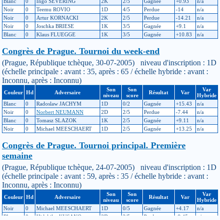
Blanc
0
Ingo SEVERING
2K
2/5
Gagnée
+0.93
n/a
Noir
0
Teemu ROVIO
1D
4/5
Perdue
-14
n/a
Noir
0
Artur KORNACKI
2K
2/5
Perdue
-14.21
n/a
Noir
0
Joschka BRIESE
1K
3/5
Gagnée
+9.1
n/a
Blanc
0
Klaus FLUEGGE
1K
3/5
Gagnée
+10.83
n/a
Congrès de Prague. Tournoi du week-end
(Prague, République tchèque, 30-07-2005) niveau d'inscription : 1D
(échelle principale : avant : 35, après : 65 / échelle hybride : avant :
Inconnu, après : Inconnu)
Son
Son
Var
Couleur
Hd
Adversaire
Résultat
Var
niveau
score
Hybride
Blanc
0
Radoslaw JACHYM
1D
0/2
Gagnée
+15.43
n/a
Noir
0
Norbert NEUMANN
2D
2/5
Perdue
-7.44
n/a
Blanc
0
Tomasz SLAZOK
1K
2/5
Gagnée
+9.11
n/a
Noir
0
Michael MEESCHAERT
1D
2/5
Gagnée
+13.25
n/a
Congrès de Prague. Tournoi principal. Première
semaine
(Prague, République tchèque, 24-07-2005) niveau d'inscription : 1D
(échelle principale : avant : 59, après : 35 / échelle hybride : avant :
Inconnu, après : Inconnu)
Son
Son
Var
Couleur
Hd
Adversaire
Résultat
Var
niveau
score
Hybride
Noir
0
Michael MEESCHAERT
1D
0/5
Gagnée
+4.17
n/a
Blanc
0
Hidehiko KUSANO
2D
3/5
Perdue
-9.45
n/a