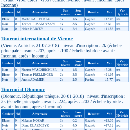
Inconnu)
Son
Son
Var
Couleur
Hd
Adversaire
Résultat
Var
niveau
score
Hybride
Blanc
0
Martin SATTELKAU
3k
1/5
Gagnée
+12.03
n/a
Noir
0
Yevhen RUSANOVSKYI
4k
3/5
Gagnée
+8.51
n/a
Noir
0
Helen HARVEY
3k
2/4
Gagnée
+11.56
n/a
Tournoi international de Vienne
(Vienne, Autriche, 21-07-2018) niveau d'inscription : 2k (échelle
principale : avant : -203, après : -190 / échelle hybride : avant :
Inconnu, après : Inconnu)
Son
Son
Var
Couleur
Hd
Adversaire
Résultat
Var
niveau
score
Hybride
Noir
0
Florian WASCHBICHLER
4k
1/5
Gagnée
+7.28
n/a
Blanc
0
Thomas PRELLINGER
2k
3/5
Gagnée
+21.05
n/a
Noir
0
Jannis ADAMEK
2k
2/5
Perdue
-15.77
n/a
Tournoi d'Olomouc
(Olomouc, République tchèque, 20-01-2018) niveau d'inscription :
2k (échelle principale : avant : -224, après : -203 / échelle hybride :
avant : Inconnu, après : Inconnu)
Son
Son
Var
Couleur
Hd
Adversaire
Résultat
Var
niveau
score
Hybride
Blanc
0
Mikulas NOZAR
3k
0/2
Gagnée
+15.35
n/a
Noir
0
Diana BLASZCZYK
3k
4/5
Gagnée
+17.12
n/a