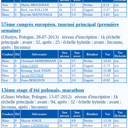
niveau
score
Hybride
Noir
0
Marko BROCKMAN
1k
1/1
Perdue
-8.21
n/a
Blanc
0
Roel_van KOLLEM
2k
1/3
Gagnée
+2.47
n/a
Blanc
0
Kiyoshi MATSUNAGA
1d
1/3
Perdue
-5.63
n/a
57ème congrès européen, tournoi principal (première
semaine)
(Olsztyn, Pologne, 28-07-2013) niveau d'inscription : 1k (échelle
principale : avant : 32, après : 25 / échelle hybride : avant : Inconnu,
après : Inconnu)
Son
Son
Var
Couleur
Hd
Adversaire
Résultat
Var
niveau
score
Hybride
Blanc
0
Christoph AMMERMANN
1k
2/5
Perdue
-16.65
n/a
Noir
0
Alain CANO
2k
4/5
Gagnée
+5.73
n/a
Noir
0
Kyoung_Souk YOUN
1d
1/5
Perdue
-11.88
n/a
Blanc
0
Arved PITTNER
2k
3/5
Gagnée
+5.63
n/a
Noir
0
Frans BERGISCH
1k
2/4
Gagnée
+9.92
n/a
13ème stage d'été polonais, marathon
(Glisno Wielkie, Pologne, 13-07-2012) niveau d'inscription : 1k
(échelle principale : avant : 94, après : 32 / échelle hybride : avant :
Inconnu, après : Inconnu)
Son
Son
Var
Couleur
Hd
Adversaire
Résultat
Var
niveau
score
Hybride
Blanc
0
Marcin SOKOL
2k
4/9
Perdue
-13.58
n/a
Noir
0
Cezary CZERNECKI
3d
6/10
Perdue
-10.37
n/a