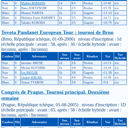
Noir
0
Mathijs ROMANS
1d
4/5
Perdue
-14.46
n/a
Noir
0
Hans ZOETZSCHE
1d
2/5
Perdue
-13.76
n/a
Blanc
0
Masaru NARITA
1k
2/5
Gagnée
+11.14
n/a
Blanc
0
Mehmet-Emin BARSBEY
1k
3/5
Perdue
-14.71
n/a
Blanc
0
Takako KURODA
1k
2/5
Gagnée
+10.79
n/a
Toyota Pandanet European Tour : tournoi de Brno
(Brno, République tchèque, 01-09-2006) niveau d'inscription : 1d
(échelle principale : avant : 58, après : 36 / échelle hybride : avant :
Inconnu, après : Inconnu)
Son
Son
Var
Couleur
Hd
Adversaire
Résultat
Var
niveau
score
Hybride
Noir
0
Jaroslav JIRUSE
1d
3/6
Perdue
-14.13
n/a
Blanc
0
Michal KOVARIK
1k
3/6
Perdue
-14.34
n/a
Noir
0
Ivo PAVLIK
1k
3/6
Gagnée
+11.38
n/a
Noir
0
Ondrej KRUML
1k
4/6
Perdue
-14.38
n/a
Blanc
0
Tomas TVAROH
1k
3/6
Gagnée
+9.6
n/a
Congrès de Prague. Tournoi principal. Deuxième
semaine
(Prague, République tchèque, 01-08-2005) niveau d'inscription : 1D
(échelle principale : avant : 65, après : 58 / échelle hybride : avant :
Inconnu, après : Inconnu)
Son
Son
Var
Couleur
Hd
Adversaire
Résultat
Var
niveau
score
Hybride