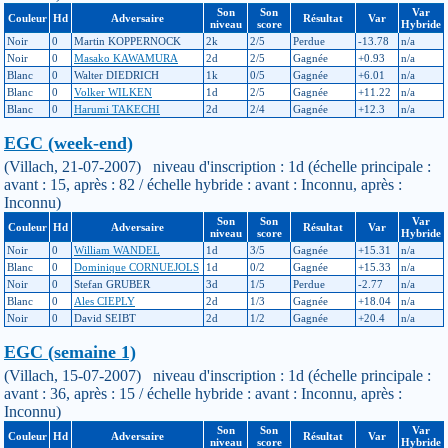
Son
Son
Var
Couleur
Hd
Adversaire
Résultat
Var
niveau
score
Hybride
Noir
0
Martin KOPPERNOCK
2k
2/5
Perdue
-13.78
n/a
Noir
0
Masako KAWAMURA
2d
2/5
Gagnée
+0.93
n/a
Blanc
0
Walter DIEDRICH
1k
0/5
Gagnée
+6.01
n/a
Blanc
0
Volker WILKEN
1d
2/5
Gagnée
+11.22
n/a
Blanc
0
Harumi TAKECHI
2d
2/4
Gagnée
+12.3
n/a
EGC (week-end)
(Villach, 21-07-2007) niveau d'inscription : 1d (échelle principale :
avant : 15, après : 82 / échelle hybride : avant : Inconnu, après :
Inconnu)
Son
Son
Var
Couleur
Hd
Adversaire
Résultat
Var
niveau
score
Hybride
Noir
0
William WANDEL
1d
3/5
Gagnée
+15.31
n/a
Blanc
0
Dominique CORNUEJOLS
1d
0/2
Gagnée
+15.33
n/a
Noir
0
Stefan GRUBER
3d
1/5
Perdue
-2.77
n/a
Blanc
0
Ales CIEPLY
2d
1/3
Gagnée
+18.04
n/a
Noir
0
David SEIBT
2d
1/2
Gagnée
+20.4
n/a
EGC (semaine 1)
(Villach, 15-07-2007) niveau d'inscription : 1d (échelle principale :
avant : 36, après : 15 / échelle hybride : avant : Inconnu, après :
Inconnu)
Son
Son
Var
Couleur
Hd
Adversaire
Résultat
Var
niveau
score
Hybride