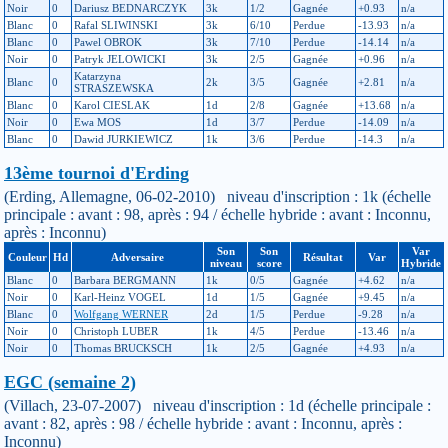
Noir
0
Dariusz BEDNARCZYK
3k
1/2
Gagnée
+0.93
n/a
Blanc
0
Rafal SLIWINSKI
3k
6/10
Perdue
-13.93
n/a
Blanc
0
Pawel OBROK
3k
7/10
Perdue
-14.14
n/a
Noir
0
Patryk JELOWICKI
3k
2/5
Gagnée
+0.96
n/a
Katarzyna
Blanc
0
2k
3/5
Gagnée
+2.81
n/a
STRASZEWSKA
Blanc
0
Karol CIESLAK
1d
2/8
Gagnée
+13.68
n/a
Noir
0
Ewa MOS
1d
3/7
Perdue
-14.09
n/a
Blanc
0
Dawid JURKIEWICZ
1k
3/6
Perdue
-14.3
n/a
13ème tournoi d'Erding
(Erding, Allemagne, 06-02-2010) niveau d'inscription : 1k (échelle
principale : avant : 98, après : 94 / échelle hybride : avant : Inconnu,
après : Inconnu)
Son
Son
Var
Couleur
Hd
Adversaire
Résultat
Var
niveau
score
Hybride
Blanc
0
Barbara BERGMANN
1k
0/5
Gagnée
+4.62
n/a
Noir
0
Karl-Heinz VOGEL
1d
1/5
Gagnée
+9.45
n/a
Blanc
0
Wolfgang WERNER
2d
1/5
Perdue
-9.28
n/a
Noir
0
Christoph LUBER
1k
4/5
Perdue
-13.46
n/a
Noir
0
Thomas BRUCKSCH
1k
2/5
Gagnée
+4.93
n/a
EGC (semaine 2)
(Villach, 23-07-2007) niveau d'inscription : 1d (échelle principale :
avant : 82, après : 98 / échelle hybride : avant : Inconnu, après :
Inconnu)