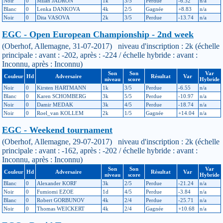
Noir
0
Milan JADRON
1k
3/5
Perdue
-6.32
n/a
Blanc
0
Lenka DANKOVA
4k
2/5
Gagnée
+8.83
n/a
Noir
0
Dita VASOVA
2k
3/5
Perdue
-13.74
n/a
EGC - Open European Championship - 2nd week
(Oberhof, Allemagne, 31-07-2017) niveau d'inscription : 2k (échelle
principale : avant : -202, après : -224 / échelle hybride : avant :
Inconnu, après : Inconnu)
Son
Son
Var
Couleur
Hd
Adversaire
Résultat
Var
niveau
score
Hybride
Noir
0
Kirsten HARTMANN
1k
3/5
Perdue
-6.55
n/a
Blanc
0
Karen SCHOMBERG
3k
5/5
Perdue
-10.97
n/a
Noir
0
Damir MEDAK
3k
4/5
Perdue
-18.74
n/a
Noir
0
Roel_van KOLLEM
2k
1/5
Gagnée
+14.04
n/a
EGC - Weekend tournament
(Oberhof, Allemagne, 29-07-2017) niveau d'inscription : 2k (échelle
principale : avant : -162, après : -202 / échelle hybride : avant :
Inconnu, après : Inconnu)
Son
Son
Var
Couleur
Hd
Adversaire
Résultat
Var
niveau
score
Hybride
Blanc
0
Alexander KORF
3k
2/5
Perdue
-21.24
n/a
Noir
0
Fumiomi EZOE
1d
4/5
Perdue
-3.84
n/a
Blanc
0
Robert GORBUNOV
4k
2/4
Perdue
-25.71
n/a
Noir
0
Thomas WEICKERT
4k
2/4
Gagnée
+10.68
n/a