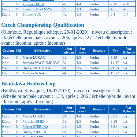
Noir
0
Zbynek DACH
4d
4/4
Perdue
-2.16
-2.16
Blanc
0
François MIZESSYN
2d
2/3
Perdue
-4.5
-4.5
Blanc
0
Timotej SUC
4d
3/4
Perdue
-3.4
-3.4
Czech Championship Qualification
(Olomouc, République tchèque, 25-01-2020) niveau d'inscription :
2k (échelle principale : avant : -206, après : -271 / échelle hybride :
avant : Inconnu, après : Inconnu)
Son
Son
Var
Couleur
Hd
Adversaire
Résultat
Var
niveau
score
Hybride
Noir
0
Martin LUKAC
1k
2/5
Perdue
-6.39
n/a
Noir
0
Barbora WACZULIKOVA
3k
4/5
Perdue
-14.47
n/a
Blanc
0
Ondrej SKOTNICA
4k
2/5
Perdue
-24.15
n/a
Blanc
0
Mikulas NOZAR
4k
3/5
Perdue
-19.57
n/a
Bratislava Kedros Cup
(Bratislava, Slovaquie, 16-03-2019) niveau d'inscription : 2k
(échelle principale : avant : -134, après : -206 / échelle hybride : avant
: Inconnu, après : Inconnu)
Son
Son
Var
Couleur
Hd
Adversaire
Résultat
Var
niveau
score
Hybride
Blanc
0
Martin LUKAC
2k
4/4
Perdue
-8.81
n/a
Blanc
0
Miroslav SMID
1k
2/5
Perdue
-3.19
n/a
Noir
0
Martin STRELKA
1k
1/5
Perdue
-8.31
n/a
Noir
0
Ondrej KRALIK
4k
3/5
Perdue
-25.17
n/a