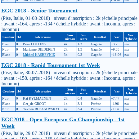
Noir
0
Vuk DUSANIC
6k
4/5
Perdue
-26.67
n/a
EGC 2018 - Senior Tournament
(Pise, Italie, 01-08-2018) niveau d'inscription : 2k (échelle principale
: avant : -164, après : -134 / échelle hybride : avant : Inconnu, après :
Inconnu)
Son
Son
Var
Couleur
Hd
Adversaire
Résultat
Var
niveau
score
Hybride
Blanc
0
Peter COLLINS
4k
1/3
Gagnée
+3.25
n/a
Noir
0
Marianne DIEDEREN
2k
1/3
Gagnée
+9.63
n/a
Blanc
0
Mikhail KASHEVNIK
3d
0/3
Gagnée
+16.96
n/a
EGC 2018 - Rapid Tournament 1st Week
(Pise, Italie, 30-07-2018) niveau d'inscription : 2k (échelle principale
: avant : -158, après : -164 / échelle hybride : avant : Inconnu, après :
Inconnu)
Son
Son
Var
Couleur
Hd
Adversaire
Résultat
Var
niveau
score
Hybride
Noir
0
Kai KYLMAENEN
2k
0/4
Gagnée
+7.47
n/a
Blanc
0
Ger_de GROOT
1d
3/4
Perdue
-1.96
n/a
Noir
0
Yevhen RUSANOVSKYI
4k
3/4
Perdue
-11.4
n/a
EGC2018 - Open European Go Championship - 1st
Week
(Pise, Italie, 29-07-2018) niveau d'inscription : 2k (échelle principale
: avant : -190, après : -158 / échelle hybride : avant : Inconnu, après :