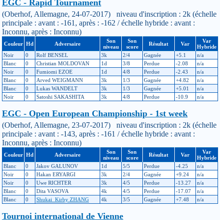
EGC - Rapid Tournament
(Oberhof, Allemagne, 24-07-2017) niveau d'inscription : 2k (échelle
principale : avant : -161, après : -162 / échelle hybride : avant :
Inconnu, après : Inconnu)
Son
Son
Var
Couleur
Hd
Adversaire
Résultat
Var
niveau
score
Hybride
Noir
0
Rolf BENSEL
3k
2/4
Gagnée
+5.1
n/a
Blanc
0
Christian MOLDOVAN
1d
3/8
Perdue
-2.08
n/a
Noir
0
Fumiomi EZOE
1d
4/8
Perdue
-2.43
n/a
Blanc
0
Arved WEIGMANN
3k
1/3
Gagnée
+4.82
n/a
Blanc
0
Lukas WANDELT
3k
1/3
Gagnée
+5.01
n/a
Noir
0
Satoshi SAKASHITA
3k
4/8
Perdue
-10.9
n/a
EGC - Open European Championship - 1st week
(Oberhof, Allemagne, 23-07-2017) niveau d'inscription : 2k (échelle
principale : avant : -143, après : -161 / échelle hybride : avant :
Inconnu, après : Inconnu)
Son
Son
Var
Couleur
Hd
Adversaire
Résultat
Var
niveau
score
Hybride
Blanc
0
Jakov GALUNOV
1d
5/5
Perdue
-4.25
n/a
Noir
0
Hakan ERYARGI
3k
2/4
Gagnée
+9.24
n/a
Noir
0
Uwe RICHTER
3k
4/5
Perdue
-13.27
n/a
Blanc
0
Dita VASOVA
4k
4/5
Perdue
-17.07
n/a
Blanc
0
Shukai_Kirby ZHANG
4k
3/5
Gagnée
+7.48
n/a
Tournoi international de Vienne