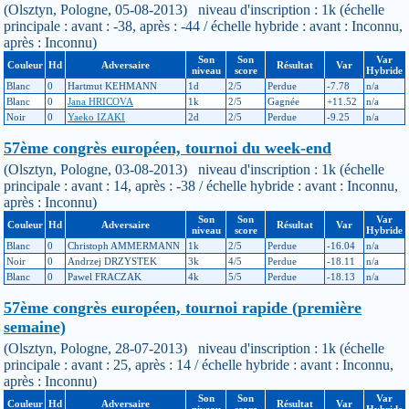
(Olsztyn, Pologne, 05-08-2013) niveau d'inscription : 1k (échelle
principale : avant : -38, après : -44 / échelle hybride : avant : Inconnu,
après : Inconnu)
Son
Son
Var
Couleur
Hd
Adversaire
Résultat
Var
niveau
score
Hybride
Blanc
0
Hartmut KEHMANN
1d
2/5
Perdue
-7.78
n/a
Blanc
0
Jana HRICOVA
1k
2/5
Gagnée
+11.52
n/a
Noir
0
Yaeko IZAKI
2d
2/5
Perdue
-9.25
n/a
57ème congrès européen, tournoi du week-end
(Olsztyn, Pologne, 03-08-2013) niveau d'inscription : 1k (échelle
principale : avant : 14, après : -38 / échelle hybride : avant : Inconnu,
après : Inconnu)
Son
Son
Var
Couleur
Hd
Adversaire
Résultat
Var
niveau
score
Hybride
Blanc
0
Christoph AMMERMANN
1k
2/5
Perdue
-16.04
n/a
Noir
0
Andrzej DRZYSTEK
3k
4/5
Perdue
-18.11
n/a
Blanc
0
Pawel FRACZAK
4k
5/5
Perdue
-18.13
n/a
57ème congrès européen, tournoi rapide (première
semaine)
(Olsztyn, Pologne, 28-07-2013) niveau d'inscription : 1k (échelle
principale : avant : 25, après : 14 / échelle hybride : avant : Inconnu,
après : Inconnu)
Son
Son
Var
Couleur
Hd
Adversaire
Résultat
Var