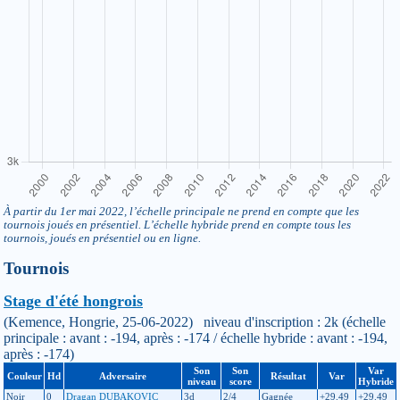
À partir du 1er mai 2022, l’échelle principale ne prend en compte que les
tournois joués en présentiel. L’échelle hybride prend en compte tous les
tournois, joués en présentiel ou en ligne.
Tournois
Stage d'été hongrois
(Kemence, Hongrie, 25-06-2022) niveau d'inscription : 2k (échelle
principale : avant : -194, après : -174 / échelle hybride : avant : -194,
après : -174)
Son
Son
Var
Couleur
Hd
Adversaire
Résultat
Var
niveau
score
Hybride
Noir
0
Dragan DUBAKOVIC
3d
2/4
Gagnée
+29.49
+29.49