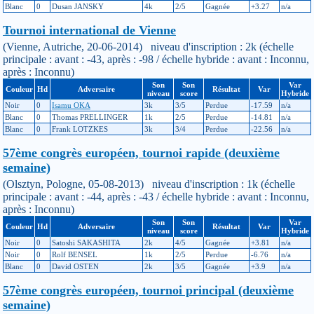
Blanc
0
Dusan JANSKY
4k
2/5
Gagnée
+3.27
n/a
Tournoi international de Vienne
(Vienne, Autriche, 20-06-2014) niveau d'inscription : 2k (échelle
principale : avant : -43, après : -98 / échelle hybride : avant : Inconnu,
après : Inconnu)
Son
Son
Var
Couleur
Hd
Adversaire
Résultat
Var
niveau
score
Hybride
Noir
0
Isamu OKA
3k
3/5
Perdue
-17.59
n/a
Blanc
0
Thomas PRELLINGER
1k
2/5
Perdue
-14.81
n/a
Blanc
0
Frank LOTZKES
3k
3/4
Perdue
-22.56
n/a
57ème congrès européen, tournoi rapide (deuxième
semaine)
(Olsztyn, Pologne, 05-08-2013) niveau d'inscription : 1k (échelle
principale : avant : -44, après : -43 / échelle hybride : avant : Inconnu,
après : Inconnu)
Son
Son
Var
Couleur
Hd
Adversaire
Résultat
Var
niveau
score
Hybride
Noir
0
Satoshi SAKASHITA
2k
4/5
Gagnée
+3.81
n/a
Noir
0
Rolf BENSEL
1k
2/5
Perdue
-6.76
n/a
Blanc
0
David OSTEN
2k
3/5
Gagnée
+3.9
n/a
57ème congrès européen, tournoi principal (deuxième
semaine)