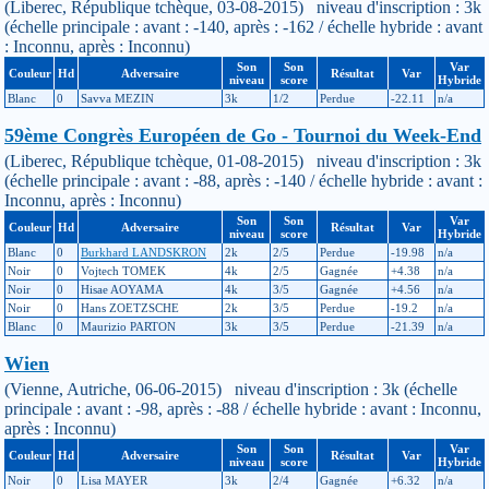
(Liberec, République tchèque, 03-08-2015) niveau d'inscription : 3k
(échelle principale : avant : -140, après : -162 / échelle hybride : avant
: Inconnu, après : Inconnu)
Son
Son
Var
Couleur
Hd
Adversaire
Résultat
Var
niveau
score
Hybride
Blanc
0
Savva MEZIN
3k
1/2
Perdue
-22.11
n/a
59ème Congrès Européen de Go - Tournoi du Week-End
(Liberec, République tchèque, 01-08-2015) niveau d'inscription : 3k
(échelle principale : avant : -88, après : -140 / échelle hybride : avant :
Inconnu, après : Inconnu)
Son
Son
Var
Couleur
Hd
Adversaire
Résultat
Var
niveau
score
Hybride
Blanc
0
Burkhard LANDSKRON
2k
2/5
Perdue
-19.98
n/a
Noir
0
Vojtech TOMEK
4k
2/5
Gagnée
+4.38
n/a
Noir
0
Hisae AOYAMA
4k
3/5
Gagnée
+4.56
n/a
Noir
0
Hans ZOETZSCHE
2k
3/5
Perdue
-19.2
n/a
Blanc
0
Maurizio PARTON
3k
3/5
Perdue
-21.39
n/a
Wien
(Vienne, Autriche, 06-06-2015) niveau d'inscription : 3k (échelle
principale : avant : -98, après : -88 / échelle hybride : avant : Inconnu,
après : Inconnu)
Son
Son
Var
Couleur
Hd
Adversaire
Résultat
Var
niveau
score
Hybride
Noir
0
Lisa MAYER
3k
2/4
Gagnée
+6.32
n/a