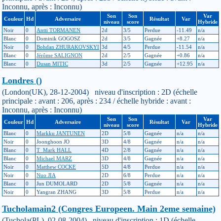
Inconnu, après : Inconnu)
Son
Son
Var
Couleur
Hd
Adversaire
Résultat
Var
niveau
score
Hybride
Noir
0
Antti TORMANEN
2d
3/5
Perdue
-11.49
n/a
Blanc
0
Dominik GOGOSZ
2d
3/5
Gagnée
+8.27
n/a
Noir
0
Bohdan ZHURAKOVSKYI
3d
4/5
Perdue
-11.54
n/a
Blanc
0
Jérôme SALIGNON
2d
2/5
Gagnée
+0.86
n/a
Blanc
0
Dusan MITIC
3d
2/5
Gagnée
+12.95
n/a
Londres ()
(London(UK), 28-12-2004) niveau d'inscription : 2D (échelle
principale : avant : 206, après : 234 / échelle hybride : avant :
Inconnu, après : Inconnu)
Son
Son
Var
Couleur
Hd
Adversaire
Résultat
Var
niveau
score
Hybride
Blanc
0
Markku JANTUNEN
2D
5/8
Gagnée
n/a
n/a
Noir
0
Joonghoon JO
3D
4/8
Gagnée
n/a
n/a
Blanc
0
T_Mark HALL
4D
2/8
Gagnée
n/a
n/a
Blanc
0
Michael MARZ
3D
4/8
Gagnée
n/a
n/a
Noir
0
Matthew COCKE
5D
4/8
Perdue
n/a
n/a
Noir
0
Nuo JIA
2D
6/8
Perdue
n/a
n/a
Blanc
0
Jun DUMOLARD
2D
5/8
Gagnée
n/a
n/a
Noir
0
Yangran ZHANG
3D
5/8
Perdue
n/a
n/a
Tucholamain2 (Congres Europeen. Main 2eme semaine)
(Tuchola(PL), 02-08-2004) niveau d'inscription : 1D (échelle