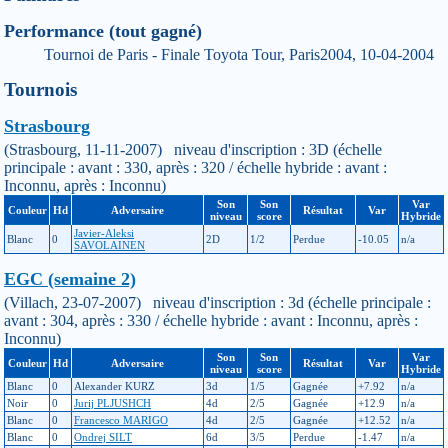
Performance (tout gagné)
Tournoi de Paris - Finale Toyota Tour, Paris2004, 10-04-2004
Tournois
Strasbourg
(Strasbourg, 11-11-2007) niveau d'inscription : 3D (échelle
principale : avant : 330, après : 320 / échelle hybride : avant :
Inconnu, après : Inconnu)
Son
Son
Var
Couleur
Hd
Adversaire
Résultat
Var
niveau
score
Hybride
Javier-Aleksi
Blanc
0
2D
1/2
Perdue
-10.05
n/a
SAVOLAINEN
EGC (semaine 2)
(Villach, 23-07-2007) niveau d'inscription : 3d (échelle principale :
avant : 304, après : 330 / échelle hybride : avant : Inconnu, après :
Inconnu)
Son
Son
Var
Couleur
Hd
Adversaire
Résultat
Var
niveau
score
Hybride
Blanc
0
Alexander KURZ
3d
1/5
Gagnée
+7.92
n/a
Noir
0
Jurij PLJUSHCH
4d
2/5
Gagnée
+12.9
n/a
Blanc
0
Francesco MARIGO
4d
2/5
Gagnée
+12.52
n/a
Blanc
0
Ondrej SILT
6d
3/5
Perdue
-1.47
n/a