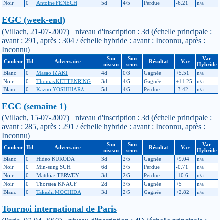
Noir
0
Antoine FENECH
5d
4/5
Perdue
-6.21
n/a
EGC (week-end)
(Villach, 21-07-2007) niveau d'inscription : 3d (échelle principale :
avant : 291, après : 304 / échelle hybride : avant : Inconnu, après :
Inconnu)
Son
Son
Var
Couleur
Hd
Adversaire
Résultat
Var
niveau
score
Hybride
Blanc
0
Masao IZAKI
4d
0/3
Gagnée
+5.51
n/a
Noir
0
Thomas KETTENRING
3d
4/5
Gagnée
+11.25
n/a
Blanc
0
Kazuo YOSHIHARA
5d
4/5
Perdue
-3.42
n/a
EGC (semaine 1)
(Villach, 15-07-2007) niveau d'inscription : 3d (échelle principale :
avant : 285, après : 291 / échelle hybride : avant : Inconnu, après :
Inconnu)
Son
Son
Var
Couleur
Hd
Adversaire
Résultat
Var
niveau
score
Hybride
Blanc
0
Hideo KURODA
3d
2/5
Gagnée
+9.04
n/a
Noir
0
Min-sung SUH
6d
3/5
Perdue
-0.71
n/a
Noir
0
Matthias TERWEY
3d
2/5
Perdue
-10.6
n/a
Noir
0
Thorsten KNAUF
2d
3/5
Gagnée
+5
n/a
Blanc
0
Takeshi MOCHIDA
3d
2/5
Gagnée
+2.82
n/a
Tournoi international de Paris