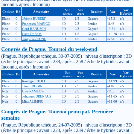
Inconnu, après : Inconnu)
Son
Son
Var
Couleur
Hd
Adversaire
Résultat
Var
niveau
score
Hybride
Blanc
0
Jérôme HUBERT
4D
1/5
Gagnée
+15.3
n/a
Blanc
0
Francesco MARIGO
4D
2/5
Perdue
-8.48
n/a
Noir
0
Gerd HANUSCH
2D
2/3
Gagnée
+9.71
n/a
Blanc
0
Dave De VOS
4D
1/5
Gagnée
+10.28
n/a
Blanc
0
Jung-Taek SONG
5D
4/5
Perdue
-5.54
n/a
Congrès de Prague. Tournoi du week-end
(Prague, République tchèque, 30-07-2005) niveau d'inscription : 3D
(échelle principale : avant : 239, après : 258 / échelle hybride : avant :
Inconnu, après : Inconnu)
Son
Son
Var
Couleur
Hd
Adversaire
Résultat
Var
niveau
score
Hybride
Blanc
0
Ruediger STOLL
3D
2/5
Gagnée
+11.99
n/a
Blanc
0
Timur DUGIN
4D
2/5
Perdue
-4.07
n/a
Noir
0
Uwe RAMLOW
3D
2/5
Perdue
-11.3
n/a
Noir
0
Johannes OBENAUS
3D
2/5
Gagnée
+11.65
n/a
Noir
0
Misa ALIMPIC
3D
2/5
Gagnée
+11.06
n/a
Congrès de Prague. Tournoi principal. Première
semaine
(Prague, République tchèque, 24-07-2005) niveau d'inscription : 3D
(échelle principale : avant : 223, après : 239 / échelle hybride : avant :