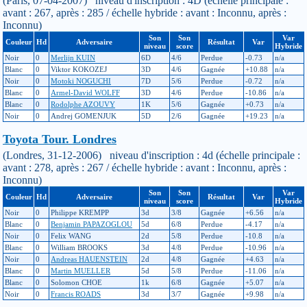
(Paris, 07-04-2007) niveau d'inscription : 4D (échelle principale :
avant : 267, après : 285 / échelle hybride : avant : Inconnu, après :
Inconnu)
Son
Son
Var
Couleur
Hd
Adversaire
Résultat
Var
niveau
score
Hybride
Noir
0
Merlijn KUIN
6D
4/6
Perdue
-0.73
n/a
Blanc
0
Viktor KOKOZEJ
3D
4/6
Gagnée
+10.88
n/a
Noir
0
Motoki NOGUCHI
7D
5/6
Perdue
-0.72
n/a
Blanc
0
Armel-David WOLFF
3D
4/6
Perdue
-10.86
n/a
Blanc
0
Rodolphe AZOUVY
1K
5/6
Gagnée
+0.73
n/a
Noir
0
Andrej GOMENJUK
5D
2/6
Gagnée
+19.23
n/a
Toyota Tour. Londres
(Londres, 31-12-2006) niveau d'inscription : 4d (échelle principale :
avant : 278, après : 267 / échelle hybride : avant : Inconnu, après :
Inconnu)
Son
Son
Var
Couleur
Hd
Adversaire
Résultat
Var
niveau
score
Hybride
Noir
0
Philippe KREMPP
3d
3/8
Gagnée
+6.56
n/a
Blanc
0
Benjamin PAPAZOGLOU
5d
6/8
Perdue
-4.17
n/a
Noir
0
Felix WANG
2d
5/8
Perdue
-10.8
n/a
Blanc
0
William BROOKS
3d
4/8
Perdue
-10.96
n/a
Noir
0
Andreas HAUENSTEIN
2d
4/8
Gagnée
+4.63
n/a
Blanc
0
Martin MUELLER
5d
5/8
Perdue
-11.06
n/a
Blanc
0
Solomon CHOE
1k
6/8
Gagnée
+5.07
n/a
Noir
0
Francis ROADS
3d
3/7
Gagnée
+9.98
n/a