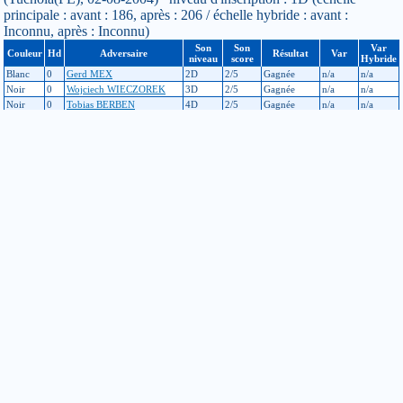
principale : avant : 186, après : 206 / échelle hybride : avant :
Inconnu, après : Inconnu)
Son
Son
Var
Couleur
Hd
Adversaire
Résultat
Var
niveau
score
Hybride
Blanc
0
Gerd MEX
2D
2/5
Gagnée
n/a
n/a
Noir
0
Wojciech WIECZOREK
3D
2/5
Gagnée
n/a
n/a
Noir
0
Tobias BERBEN
4D
2/5
Gagnée
n/a
n/a
Noir
0
Ivan KOSTKA
4D
3/5
Perdue
n/a
n/a
Noir
0
Valerij SHIKSHIN
3D
2/5
Perdue
n/a
n/a
TucholaWE (Congres Européen WE)
(Tuchola, 31-07-2004) niveau d'inscription : 1D (échelle principale :
avant : 198, après : 186 / échelle hybride : avant : Inconnu, après :
Inconnu)
Son
Son
Var
Couleur
Hd
Adversaire
Résultat
Var
niveau
score
Hybride
Noir
0
Dominik GOGOSZ
1D
5/6
Perdue
n/a
n/a
Tuchola_mainS1 (Congres Européen. 1ere semaine)
(Tuchola(PL), 25-07-2004) niveau d'inscription : 1D (échelle
principale : avant : 188, après : 198 / échelle hybride : avant :
Inconnu, après : Inconnu)
Son
Son
Var
Couleur
Hd
Adversaire
Résultat
Var
niveau
score
Hybride
Blanc
0
Antti HOLAPPA
1D
3/5
Perdue
n/a
n/a