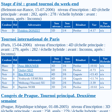
Stage d'été : grand tournoi du week-end
(Belmont-sur-Rance, 15-07-2006) niveau d'inscription : 4D (échelle
principale : avant : 282, après : 278 / échelle hybride : avant :
Inconnu, après : Inconnu)
Son
Son
Var
Couleur
Hd
Adversaire
Résultat
Var
niveau
score
Hybride
Noir
0
Frédéric DONZET
5D
1/4
Perdue
-4.17
n/a
Tournoi international de Paris
(Paris, 15-04-2006) niveau d'inscription : 4D (échelle principale :
avant : 279, après : 282 / échelle hybride : avant : Inconnu, après :
Inconnu)
Son
Son
Var
Couleur
Hd
Adversaire
Résultat
Var
niveau
score
Hybride
Blanc
0
Peter BROUWER
4D
3/6
Perdue
-10.02
n/a
Blanc
0
Ondrej SILT
6D
3/6
Perdue
-0.73
n/a
Noir
0
Rita POCSAI
4D
3/6
Gagnée
+15.43
n/a
Noir
0
Yoshiyuki UEMURA
4D
1/6
Gagnée
+11.74
n/a
Noir
0
Weihong (Vincent) XU
5D
2/6
Perdue
-3.39
n/a
Blanc
0
Baptiste NOIR
3D
5/6
Perdue
-10.61
n/a
Congrès de Prague. Tournoi principal. Deuxième
semaine
(Prague, République tchèque, 01-08-2005) niveau d'inscription : 3D
(échelle principale : avant : 258, après : 279 / échelle hybride : avant :