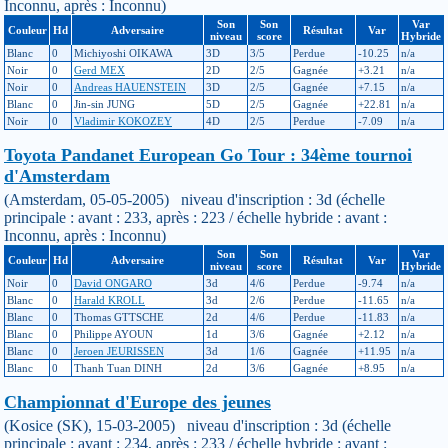
Inconnu, après : Inconnu)
Son
Son
Var
Couleur
Hd
Adversaire
Résultat
Var
niveau
score
Hybride
Blanc
0
Michiyoshi OIKAWA
3D
3/5
Perdue
-10.25
n/a
Noir
0
Gerd MEX
2D
2/5
Gagnée
+3.21
n/a
Noir
0
Andreas HAUENSTEIN
3D
2/5
Gagnée
+7.15
n/a
Blanc
0
Jin-sin JUNG
5D
2/5
Gagnée
+22.81
n/a
Noir
0
Vladimir KOKOZEY
4D
2/5
Perdue
-7.09
n/a
Toyota Pandanet European Go Tour : 34ème tournoi
d'Amsterdam
(Amsterdam, 05-05-2005) niveau d'inscription : 3d (échelle
principale : avant : 233, après : 223 / échelle hybride : avant :
Inconnu, après : Inconnu)
Son
Son
Var
Couleur
Hd
Adversaire
Résultat
Var
niveau
score
Hybride
Noir
0
David ONGARO
3d
4/6
Perdue
-9.74
n/a
Blanc
0
Harald KROLL
3d
2/6
Perdue
-11.65
n/a
Blanc
0
Thomas GTTSCHE
2d
4/6
Perdue
-11.83
n/a
Blanc
0
Philippe AYOUN
1d
3/6
Gagnée
+2.12
n/a
Blanc
0
Jeroen JEURISSEN
3d
1/6
Gagnée
+11.95
n/a
Blanc
0
Thanh Tuan DINH
2d
3/6
Gagnée
+8.95
n/a
Championnat d'Europe des jeunes
(Kosice (SK), 15-03-2005) niveau d'inscription : 3d (échelle
principale : avant : 234, après : 233 / échelle hybride : avant :