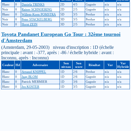
Blanc
0
Daniela TRINKS
2D
4/5
Gagnée
n/a
n/a
Noir
0
Rainer SCHNOERING
2D
2/5
Gagnée
n/a
n/a
Blanc
0
Willem-Koen POMSTRA
5D
3/5
Perdue
n/a
n/a
Noir
0
Peter STACKELBERG
3D
3/5
Perdue
n/a
n/a
Noir
0
Horst ZEIN
3D
2/5
Perdue
n/a
n/a
Toyota Pandanet European Go Tour : 32ème tournoi
d'Amsterdam
(Amsterdam, 29-05-2003) niveau d'inscription : 1D (échelle
principale : avant : -377, après : -86 / échelle hybride : avant :
Inconnu, après : Inconnu)
Son
Son
Var
Couleur
Hd
Adversaire
Résultat
Var
niveau
score
Hybride
Blanc
0
Arnaud KNIPPEL
1D
2/6
Perdue
n/a
n/a
Blanc
0
Jaap BLOM
1D
2/6
Gagnée
n/a
n/a
Blanc
0
Patrick MERMIER
1D
3/6
Gagnée
n/a
n/a
Blanc
0
Jos KOSTER
1D
3/5
Gagnée
n/a
n/a
Noir
0
A. ANONYME
3D
3/6
Perdue
n/a
n/a
Blanc
0
Roel VERKESTE
1K
4/6
Gagnée
n/a
n/a
Toyota European Go Tour : 29ème tournoi
d'Amsterdam
(Amsterdam, 01-06-2000) niveau d'inscription : 2K (échelle
principale : avant : -437, après : -377 / échelle hybride : avant :
Inconnu, après : Inconnu)