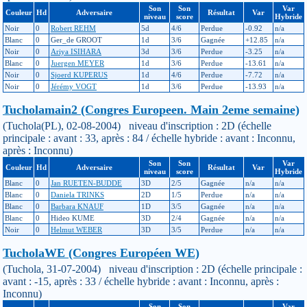
Son
Son
Var
Couleur
Hd
Adversaire
Résultat
Var
niveau
score
Hybride
Noir
0
Robert REHM
5d
4/6
Perdue
-0.92
n/a
Blanc
0
Ger_de GROOT
1d
3/6
Gagnée
+12.85
n/a
Noir
0
Ariya ISIHARA
3d
3/6
Perdue
-3.25
n/a
Blanc
0
Juergen MEYER
1d
3/6
Perdue
-13.61
n/a
Noir
0
Sjoerd KUPERUS
1d
4/6
Perdue
-7.72
n/a
Noir
0
Jérémy VOGT
1d
3/6
Perdue
-13.93
n/a
Tucholamain2 (Congres Europeen. Main 2eme semaine)
(Tuchola(PL), 02-08-2004) niveau d'inscription : 2D (échelle
principale : avant : 33, après : 84 / échelle hybride : avant : Inconnu,
après : Inconnu)
Son
Son
Var
Couleur
Hd
Adversaire
Résultat
Var
niveau
score
Hybride
Blanc
0
Jan RUETEN-BUDDE
3D
2/5
Gagnée
n/a
n/a
Blanc
0
Daniela TRINKS
2D
1/5
Perdue
n/a
n/a
Blanc
0
Barbara KNAUF
1D
3/5
Gagnée
n/a
n/a
Blanc
0
Hideo KUME
3D
2/4
Gagnée
n/a
n/a
Noir
0
Helmut WEBER
3D
3/5
Perdue
n/a
n/a
TucholaWE (Congres Européen WE)
(Tuchola, 31-07-2004) niveau d'inscription : 2D (échelle principale :
avant : -15, après : 33 / échelle hybride : avant : Inconnu, après :
Inconnu)
Son
Son
Var