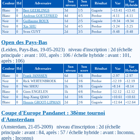
Son
Son
Var
Couleur
Hd
Adversaire
Résultat
Var
niveau
score
Hybride
Blanc
0
Bert GEERLINGS
3d
1/5
Gagnée
+13.41
+13.41
Blanc
0
Andreas GOETZFRIED
4d
4/5
Perdue
-4.11
-4.11
Noir
0
Guillaume ROUX
1d
2/5
Gagnée
+9.34
+9.34
Noir
0
Xin SHU
5d
4/5
Perdue
-3.24
-3.25
Noir
0
Sven CUYT
2d
3/5
Perdue
-9.48
-9.48
Open des Pays-Bas
(Leiden, Pays-Bas, 19-05-2023) niveau d'inscription : 2d (échelle
principale : avant : 101, après : 106 / échelle hybride : avant : 101,
après : 106)
Son
Son
Var
Couleur
Hd
Adversaire
Résultat
Var
niveau
score
Hybride
Blanc
0
Frank JANSSEN
6d
3/6
Perdue
-2.97
-2.97
Noir
0
Rick WERTENBROEK
1d
3/6
Perdue
-12.19
-12.19
Noir
0
Wei SHOU
1k
3/6
Gagnée
+8.14
+8.14
Blanc
0
Gints ENGELEN
1k
4/6
Perdue
-12.12
-12.12
Noir
0
Jing-Xiang QIAO
1d
3/6
Gagnée
+10.61
+10.61
Blanc
0
Hennie GROOT-LIPMAN
2d
2/6
Gagnée
+12.64
+12.64
Coupe d'Europe Pandanet : 38ème tournoi
d'Amsterdam
(Amsterdam, 21-05-2009) niveau d'inscription : 2d (échelle
principale : avant : 84, après : 57 / échelle hybride : avant : Inconnu,
après : Inconnu)