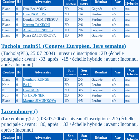
Couleur
Hd
Adversaire
Résultat
Var
niveau
score
Hybride
Blanc
0
Dan-Bee SONG
2D
2/6
Gagnée
n/a
n/a
Noir
0
Uwe RAMLOW
3D
1/4
Perdue
n/a
n/a
Blanc
0
Bogdan DUMITRESCU
1D
3/5
Perdue
n/a
n/a
Blanc
0
Harumi TAKECHI
2D
2/6
Perdue
n/a
n/a
Blanc
0
Alfred EFFENBERG
1D
2/6
Gagnée
n/a
n/a
Blanc
0
Klara ZALOUDKOVA
1D
3/6
Gagnée
n/a
n/a
Tuchola_mainS1 (Congres Européen. 1ere semaine)
(Tuchola(PL), 25-07-2004) niveau d'inscription : 2D (échelle
principale : avant : -33, après : -15 / échelle hybride : avant : Inconnu,
après : Inconnu)
Son
Son
Var
Couleur
Hd
Adversaire
Résultat
Var
niveau
score
Hybride
Blanc
0
Bernhard RUNGE
2D
2/5
Gagnée
n/a
n/a
Noir
0
Bo LI
2D
3/5
Perdue
n/a
n/a
Noir
0
Gerd MEX
2D
3/5
Gagnée
n/a
n/a
Noir
0
Vit BRUNNER
3D
3/5
Perdue
n/a
n/a
Blanc
0
Martina SIMUNKOVA
1D
4/5
Perdue
n/a
n/a
Luxembourg ()
(Luxembourg(LU), 03-07-2004) niveau d'inscription : 2D (échelle
principale : avant : -86, après : -33 / échelle hybride : avant : Inconnu,
après : Inconnu)
Son
Son
Var
Couleur
Hd
Adversaire
Résultat
Var
niveau
score
Hybride