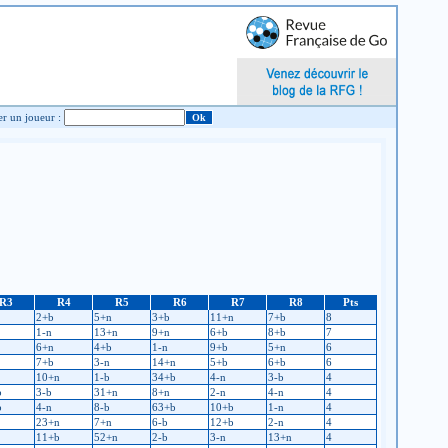
Chercher un joueur :
R3
R4
R5
R6
R7
R8
Pts
2+b
5+n
3+b
11+n
7+b
8
1-n
13+n
9+n
6+b
8+b
7
6+n
4+b
1-n
9+b
5+n
6
7+b
3-n
14+n
5+b
6+b
6
10+n
1-b
34+b
4-n
3-b
4
b
3-b
31+n
8+n
2-n
4-n
4
b
4-n
8-b
63+b
10+b
1-n
4
23+n
7+n
6-b
12+b
2-n
4
11+b
52+n
2-b
3-n
13+n
4