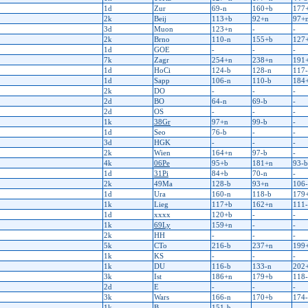
1d
Zur
69-n
160+b
177
2k
Beij
113+b
92+n
97+
3d
Muon
123+n
-
-
2k
Brno
110-n
155+b
127
1d
GOE
-
-
-
7k
Zagr
254+n
238+n
191
1d
HoCi
124-b
128-n
117
1d
Sapp
106-n
110-b
184
2k
DO
-
-
-
2d
BO
64-n
69-b
-
2d
OS
-
-
-
1k
38Gr
97+n
99-b
-
1d
Seo
76-b
-
-
3d
HGK
-
-
-
2k
Wien
164+n
97-b
-
4k
06Pe
95+b
181+n
93-b
1d
31Pi
84+b
70-n
-
2k
49Ma
128-b
93+n
106
1d
Ura
160-n
118-b
179
1k
Lieg
117+b
162+n
111
1d
xxxx
120+b
-
-
1k
69Ly
159+n
-
-
2k
HH
-
-
-
5k
CTo
216-b
237+n
199
1k
KS
-
-
-
1k
DU
116-b
133-n
202
3k
Ist
186+n
179+b
118
2d
E
-
-
-
3k
Wars
166-n
170+b
174
1k
B
151-b
-
-