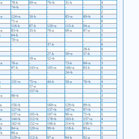
+n
78-b
69+n
76+b
31-b
-
4
74+b
-
-
-
-
3
-
-
-
-
-
2
+n
124+n
50-b
-
83+n
69+b
4
71-n
-
-
-
-
0
116-b
87-b
120+n
115-b
94-n
2
+n
83+b
35-b
70-n
69-n
87-n
3
n
64-b
-
-
-
-
1
70+n
-
-
-
-
1
-
-
37-b
-
-
0
-
-
-
-
28-b
0
-
-
27-b
59+n
57-b
1
-
18-n
52+b
-
-
1
+n
76-n
-
-
73-b
84+n
3
97-b
143+n
105+n
106+n
83-b
4
-
-
-
24+b
-
1
-
-
-
-
-
2
b
131+n
75+n
44-b
50-n
76+b
4
b
-
57-n
-
-
-
3
-
157+b
-
-
-
1
+n
98+b
-
-
-
-
3
-
-
-
-
-
2
-n
156+b
-
169+n
129+b
99+b
5
+n
127+b
-
137+b
107+n
97+b
6
137+n
105+b
107+b
99+n
75+b
5
-n
144+b
212+b
178+b
163-b
137+n
4
+n
162+b
152+n
106-b
214+b
138+b
7
-b
84+n
120=n
99+b
118-b
93-n
3
+b
90-n
-
-
-
-
1
129+n
112-b
97-n
94-b
92-n
3