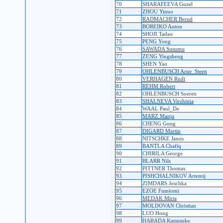
70
SHARAFEEVA Guzel
71
ZHOU Yinuo
72
RADMACHER Bernd
73
BOREIKO Anton
74
SHOJI Tadao
75
PENG Yong
76
SAWADA Susumu
77
ZENG Yingsheng
78
SHEN Yao
79
OHLENBUSCH Arne_Steen
80
VERHAGEN Rudi
81
REHM Robert
82
OHLENBUSCH Soeren
83
SHALNEVA Virzhinia
84
WAAL Paul_De
85
MARZ Manja
86
CHENG Gong
87
DIGARD Martin
88
NITSCHKE Janos
89
BANTLA Chafiq
90
CHIRILA George
91
BLARR Nils
92
PITTNER Thomas
93
PISHCHALNIKOV Artemij
94
ZIMDARS Joschka
95
EZOE Fumiomi
96
MEDAK Mirta
97
MOLDOVAN Christian
98
LUO Hong
99
HARADA Katsusuke