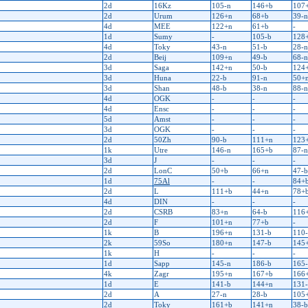
2d
16Kz
105-n
146+b
107
2d
Urum
126+n
68+b
39-n
4d
MEE
122+n
61+b
-
1d
Sumy
-
105-b
128
4d
Toky
43-n
51-b
28-n
2d
Beij
109+n
49-b
68-n
3d
Saga
142+n
50-b
124
3d
Huna
22-b
91-n
50+
3d
Shan
48-b
38-n
88-n
4d
OGK
-
-
-
4d
Ensc
-
-
-
5d
Amst
-
-
-
3d
OGK
-
-
-
2d
50Zh
90-b
111+n
123
1k
Utre
146-n
165+b
87-n
3d
J
-
-
-
2d
LonC
50+b
66+n
47-b
1d
75Al
-
-
84+
2d
L
111+b
44+n
78+
4d
DIN
-
-
-
2d
CSRB
83+n
64-b
116
2d
F
101+n
77+b
-
1k
B
196+n
131-b
110
2k
59So
180+n
147-b
145
1k
H
-
-
-
1d
Sapp
145-n
186-b
165
4k
Zagr
195+n
167+b
166
1d
E
141-b
144+n
131
2d
A
27-n
28-b
105
2d
Toky
161+b
141+n
38-b