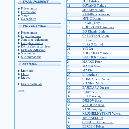
10
POP Cristian
11
OUYANG Yizhuo
Présentation
12
SHAKHOV Kim
Formations
13
KAJMIN Vjacheslav
Stages
14
MITIC Dusan
Go scolaire
15
LE Mai_Duy
16
GOETZFRIED Andreas
17
DO Khanh_Binh
Présentation
18
CHERNYKH Anton
Organigramme
Statuts et réglements
19
LI Chen
Comptes-rendus
20
BURZO Cornel
Démarches et services
21
YIN Xu
Listes de diffusion
22
KHUDOLEEV Artem
Site jeunes
Site animations
23
WELTICKE Jonas
24
MARKO Peter
25
MAJKA Marcin
26
MA Bin
Licenciés
Clubs
27
LI Linshuo
Ligues
28
GONCALVES Simao
29
VO Nhat_Minh
Les liens du Go
30
BAJENARU Dragos
Crédits
31
HUANG Cliff
32
LIU Tianxing
33
DJEPOV Sinan
34
VAZQUEZ Ashe
35
YANG Yuping
36
KRUSHELNYTSKYI Valerii
37
MICHAELI Tal
38
GRIGORIU Elian_Ioan
39
BERBEN Tobias