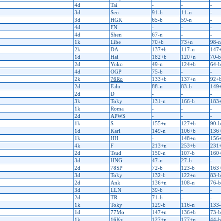
4d
Tai
-
-
-
3d
Seo
91-b
11-n
-
3d
HGK
65-b
59-n
-
4d
FN
-
-
-
4d
Shen
67-n
-
-
1k
Libe
70+b
73+n
98-n
2k
DA
137+b
117-n
147
1d
Hai
182+b
120+n
70-b
2d
Yoko
49-n
124+b
64-b
4d
OGP
75-b
-
-
2k
76Ro
133+b
137+n
92+
2d
Falu
88-n
83-b
149
2d
D
-
-
-
3k
Toky
131-n
166-b
183
1k
Roma
-
-
-
2d
APWS
-
-
-
1k
S
155+n
127+b
90-b
1d
Karl
149-n
106+b
136
1k
HH
-
148+n
156
4k
F
213+n
253+b
231
2d
Tsud
150-n
107-b
160
3d
HNG
47-n
27-b
-
2d
78SP
72-b
123-b
163
3d
Toky
132-b
122+n
83-b
2d
Ank
136+n
108-n
76-b
3d
LLN
39-b
-
-
2d
TR
71-b
-
-
1k
Toky
129-b
116-n
133
1d
77Mo
147+n
136+b
73-b
1k
16Kz
127+n
177+n
44-b