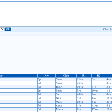
ur
Niv
Club
R1
R2
5p
Shan
21+n
6+b
4+n
7d
Shan
26+b
5+b
3+n
7d
BIBA
10+n
7+b
2-b
2p
Shan
8+n
20+n
1-b
7d
Seo
40+b
2-n
8+n
6d
NiSt
9+b
1-n
11+
6d
Wars
19+n
3-n
20+
7d
xxxx
4-b
41+n
5-b
6d
Muon
6-n
17+n
10-b