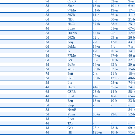
7d
CSRB
3-b
32+n
9+n
5d
Shan
13+n
101+b
6-n
5d
77Mo
31+b
19+n
17=
5d
50Zh
11-b
56+n
41+
6d
NiSt
20-b
30+n
21-b
5d
HoCi
57+b
58-n
25+
4d
Luxe
-
31+n
67+
5d
DANA
62+n
9-b
12=
5d
50Zh
32-b
39=n
26-b
7d
Beij
7-b
12-b
43+
6d
BaMa
14+n
4-b
7-n
6d
B
1-b
26+n
14+
4d
77Mo
77+n
47+b
46-n
6d
BN
30-n
60+b
32+
4d
BuPe
54+n
43-b
29-n
3d
Wroc
38+b
52+n
15-b
7d
Beij
2-n
21-b
18+
3d
Sich
98+b
121+n
48-b
2d
Lis
-
98+n
74+
4d
HoCi
41-b
35+n
24+
6d
CSRB
23+b
14-b
58+
4d
Eind
12-n
16-b
65-n
5d
Beij
18+n
10-b
23-b
5d
Slvp
-
-
-
5d
NamB
-
-
54+
3d
Yunn
68+n
29-b
52-b
4d
Rivn
-
-
-
4d
TAv
-
-
-
4d
Galt
25-n
78+b
99+
4d
HH
125+n
18=b
71+