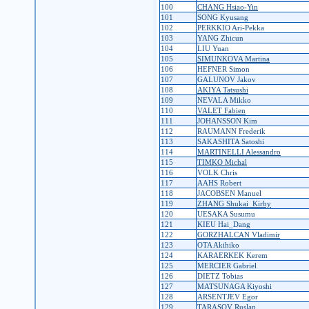
100
CHANG Hsiao-Yin
101
SONG Kyusang
102
PERKKIO Ari-Pekka
103
YANG Zhicun
104
LIU Yuan
105
SIMUNKOVA Martina
106
HEFNER Simon
107
GALUNOV Jakov
108
AKIYA Tatsushi
109
NEVALA Mikko
110
VALET Fabien
111
JOHANSSON Kim
112
RAUMANN Frederik
113
SAKASHITA Satoshi
114
MARTINELLI Alessandro
115
TIMKO Michal
116
VOLK Chris
117
AAHS Robert
118
JACOBSEN Manuel
119
ZHANG Shukai_Kirby
120
UESAKA Susumu
121
KIEU Hai_Dang
122
GORZHALCAN Vladimir
123
OTA Akihiko
124
KARAERKEK Kerem
125
MERCIER Gabriel
126
DIETZ Tobias
127
MATSUNAGA Kiyoshi
128
ARSENTJEV Egor
129
TARASOV Ruslan