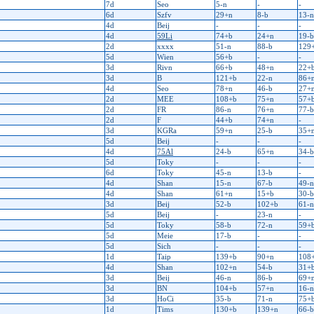
7d
Seo
5-n
-
-
6d
Szfv
29+n
8-b
13-n
4d
Beij
-
-
-
4d
59Li
74+b
24+n
19-b
2d
xxxx
51-n
88-b
129
5d
Wien
56+b
-
-
3d
Rivn
66+b
48+n
22+
3d
B
121+b
22-n
86+
4d
Seo
78+n
46-b
27+
2d
MEE
108+b
75+n
57+
2d
FR
86-n
76+n
77-b
2d
F
44+b
74+n
-
3d
KGRa
59+n
25-b
35+
5d
Beij
-
-
-
4d
75Al
24-b
65+n
34-b
5d
Toky
-
-
-
6d
Toky
45-n
13-b
-
4d
Shan
15-n
67-b
49-n
4d
Shan
61+n
15+b
30-b
3d
Beij
52-b
102+b
61-n
5d
Beij
-
23-n
-
5d
Toky
58-b
72-n
59+
5d
Meie
17-b
-
-
5d
Sich
-
-
-
1d
Taip
139+b
90+n
108
4d
Shan
102+n
54-b
31+
3d
Beij
46-n
86-b
69+
3d
BN
104+b
57+n
16-n
3d
HoCi
35-b
71-n
75+
1d
Tims
130+b
139+n
66-b