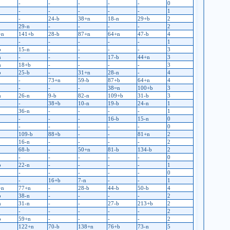
-
-
-
-
-
0
-
-
-
-
-
1
-
24-b
38+n
18-n
29+b
2
29-n
-
-
-
-
2
+n
141+b
28-b
87+n
64+n
47-b
4
-
-
-
-
-
1
b
15-n
-
-
-
-
3
n
-
-
-
17-b
44+n
3
n
18+b
-
-
-
-
3
b
25-b
-
31+n
28-n
-
4
-
73+n
59-b
87+b
64+n
4
-
-
-
38=n
100+b
3
n
26-n
9-b
82-n
109+b
31-b
3
-
38+b
10-n
19-b
24-n
1
36-n
-
-
-
-
1
-
-
-
16-b
15-n
0
-
-
-
-
-
0
109-b
88+b
-
-
81+n
2
16-n
-
-
-
-
2
68-b
-
50+n
81-b
134-b
2
-
-
-
-
-
0
b
22-n
-
-
-
-
1
-
-
-
-
-
0
-
16+b
7-n
-
-
1
+n
77+n
-
28-b
44-b
50-b
4
b
38-n
-
-
-
-
2
n
31-n
-
-
27-b
213+b
2
-
-
-
-
-
2
b
59+n
-
-
-
-
2
122+n
70-b
138+n
76+b
73-n
5