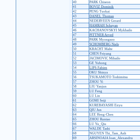
40
PARK Chiseon
41
BOVIZ Dominik
42
PENG Tuokai
43
DANEL Thomas
44
NEDERVEEN Gerard
45
HAMRAH Schayan
46
KACHANOVSKYI Mykhailo
47
PITTNER Arved
48
PARK Myongsoo
49
SCHOMBERG Niels
50
KRACHT Malte
51
CHEN Feiyang
52
JACIMOVIC Mihailo
53
GE Yuhong
54
LIPS Fabien
55
OKU Shinya
56
TSUKAMOTO Toshimitsu
57
ZHOU Yi
58
LIU Yanjun
59
LU Feng
60
LU Lin
61
GOMI Seiji
62
KUREBAYASHI Eiryu
63
QIU Jun
64
LEE Heng-Chen
65
ZHOU Runtao
66
LU Yu_Qiu
67
WALDE Tashi
68
NGUYEN Thi_Tam_Anh
69
ARSINOAIA Ioan_Alexandru