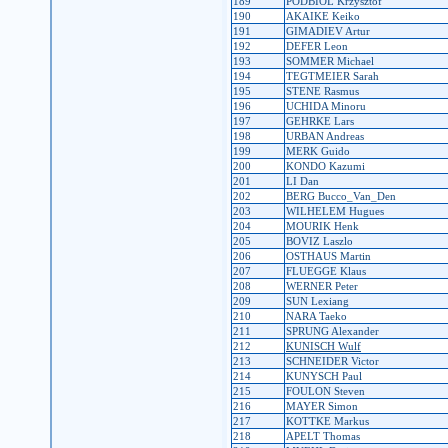
189
PODBIOL Krzysztof
190
AKAIKE Keiko
191
GIMADIEV Artur
192
DEFER Leon
193
SOMMER Michael
194
TEGTMEIER Sarah
195
STENE Rasmus
196
UCHIDA Minoru
197
GEHRKE Lars
198
URBAN Andreas
199
MERK Guido
200
KONDO Kazumi
201
LI Dan
202
BERG Bucco_Van_Den
203
WILHELEM Hugues
204
MOURIK Henk
205
BOVIZ Laszlo
206
OSTHAUS Martin
207
FLUEGGE Klaus
208
WERNER Peter
209
SUN Lexiang
210
NARA Taeko
211
SPRUNG Alexander
212
KUNISCH Wulf
213
SCHNEIDER Victor
214
KUNYSCH Paul
215
FOULON Steven
216
MAYER Simon
217
KOTTKE Markus
218
APELT Thomas