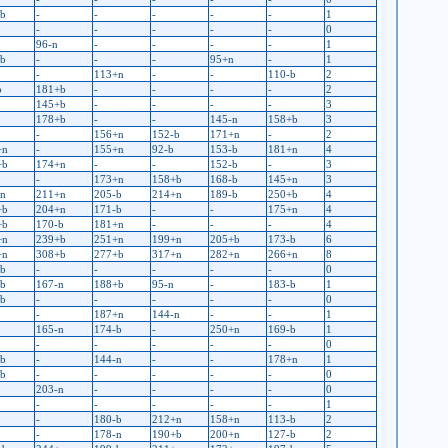
-b
-
-
-
-
-
1
-
-
-
-
-
0
96-n
-
-
-
-
1
-b
-
-
-
95+n
-
1
-
113+n
-
-
110-b
2
b
181+b
-
-
-
-
2
145+b
-
-
-
-
3
178+b
-
-
145-n
158+b
3
-
156+n
152-b
171+n
-
2
+n
-
155+n
92-b
153-b
181+n
4
+b
174+n
-
-
152-b
-
3
-
173+n
158+b
168-b
145+n
3
-n
211+n
205-b
214+n
189-b
250+b
4
+b
204+n
171-b
-
-
175+n
4
+b
170-b
181+n
-
-
-
4
+n
239+b
251+n
199+n
205+b
173-b
6
+n
308+b
277+b
317+n
282+n
266+n
8
-b
-
-
-
-
-
0
-b
167-n
188+b
95-n
-
183-b
1
-b
-
-
-
-
-
0
-
187+n
144-n
-
-
1
165-n
174-b
-
250+n
169-b
1
-
-
-
-
-
0
-b
-
144-n
-
-
178+n
1
-b
-
-
-
-
-
0
203-n
-
-
-
-
0
-
-
-
-
-
1
-
180-b
212+n
158+n
113-b
2
-
178-n
190+b
200+n
127-b
2