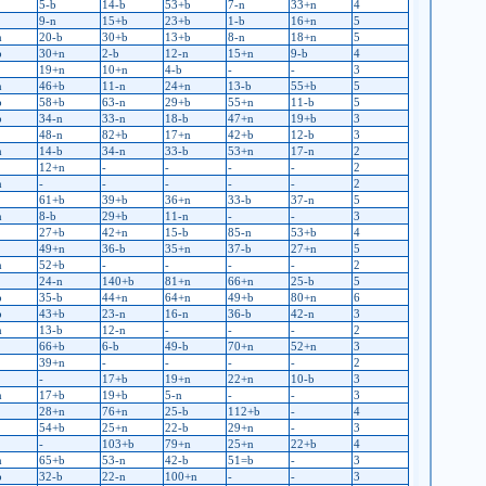
5-b
14-b
53+b
7-n
33+n
4
9-n
15+b
23+b
1-b
16+n
5
n
20-b
30+b
13+b
8-n
18+n
5
b
30+n
2-b
12-n
15+n
9-b
4
19+n
10+n
4-b
-
-
3
n
46+b
11-n
24+n
13-b
55+b
5
b
58+b
63-n
29+b
55+n
11-b
5
b
34-n
33-n
18-b
47+n
19+b
3
48-n
82+b
17+n
42+b
12-b
3
n
14-b
34-n
33-b
53+n
17-n
2
12+n
-
-
-
-
2
n
-
-
-
-
-
2
61+b
39+b
36+n
33-b
37-n
5
n
8-b
29+b
11-n
-
-
3
27+b
42+n
15-b
85-n
53+b
4
49+n
36-b
35+n
37-b
27+n
5
n
52+b
-
-
-
-
2
24-n
140+b
81+n
66+n
25-b
5
b
35-b
44+n
64+n
49+b
80+n
6
b
43+b
23-n
16-n
36-b
42-n
3
n
13-b
12-n
-
-
-
2
66+b
6-b
49-b
70+n
52+n
3
39+n
-
-
-
-
2
-
17+b
19+n
22+n
10-b
3
n
17+b
19+b
5-n
-
-
3
28+n
76+n
25-b
112+b
-
4
54+b
25+n
22-b
29+n
-
3
-
103+b
79+n
25+n
22+b
4
n
65+b
53-n
42-b
51=b
-
3
b
32-b
22-n
100+n
-
-
3