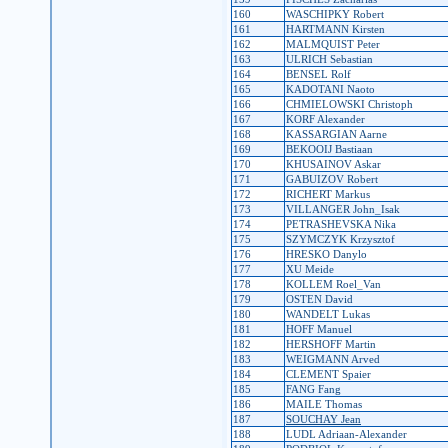
160
WASCHIPKY Robert
161
HARTMANN Kirsten
162
MALMQUIST Peter
163
ULRICH Sebastian
164
BENSEL Rolf
165
KADOTANI Naoto
166
CHMIELOWSKI Christoph
167
KORF Alexander
168
KASSARGIAN Aarne
169
BEKOOIJ Bastiaan
170
KHUSAINOV Askar
171
GABUIZOV Robert
172
RICHERT Markus
173
VILLANGER John_Isak
174
PETRASHEVSKA Nika
175
SZYMCZYK Krzysztof
176
HRESKO Danylo
177
XU Meide
178
KOLLEM Roel_Van
179
OSTEN David
180
WANDELT Lukas
181
HOFF Manuel
182
HERSHOFF Martin
183
WEIGMANN Arved
184
CLEMENT Spaier
185
FANG Fang
186
MAILE Thomas
187
SOUCHAY Jean
188
LUDL Adriaan-Alexander