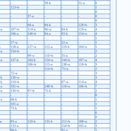
-
-
39-b
-
51-n
0
123+b
-
-
-
-
1
-
-
-
-
-
0
-
37-n
-
-
-
0
-
-
-
-
-
0
-
94-n
84-b
-
128+b
3
+n
107+b
114-n
96+n
84-b
119-n
4
106-n
148+b
94-n
93-b
154+n
4
-
-
-
-
-
1
57+n
-
-
52-n
-
1
b
118-n
127+n
112-n
119-b
164+n
5
+n
154+b
-
-
-
-
2
-
99+n
110+b
35-n
-
2
+n
147-b
164-b
154+n
144+b
187+n
4
-
106+b
115-n
138+n
118+b
3
-
-
114+b
75+n
-
2
75+n
-
-
-
-
3
+b
130+n
-
-
-
-
3
+b
110+b
-
-
97+n
114-n
4
+n
192+n
-
248+b
110+n
106+b
7
+n
136+b
97=b
75-b
-
-
2
-
-
-
-
-
0
+n
69-b
-
-
-
-
1
101-n
-
-
-
-
1
73-b
-
-
-
-
1
-
-
-
-
-
0
-
-
-
-
-
0
-n
93-n
110-b
135-b
212+b
188+n
2
133-n
-
-
154+b
105-n
3
99-b
-
-
92-n
-
2