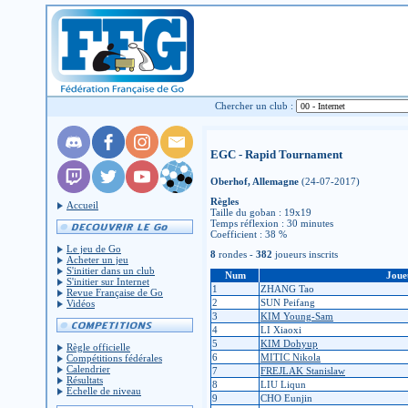
Chercher un club :
EGC - Rapid Tournament
Oberhof, Allemagne
(24-07-2017)
Règles
Accueil
Taille du goban : 19x19
Temps réflexion : 30 minutes
Coefficient : 38 %
Le jeu de Go
8
rondes -
382
joueurs inscrits
Acheter un jeu
S'initier dans un club
Num
Joue
S'initier sur Internet
1
ZHANG Tao
Revue Française de Go
2
SUN Peifang
Vidéos
3
KIM Young-Sam
4
LI Xiaoxi
5
KIM Dohyup
Règle officielle
6
MITIC Nikola
Compétitions fédérales
Calendrier
7
FREJLAK Stanislaw
Résultats
8
LIU Liqun
Échelle de niveau
9
CHO Eunjin