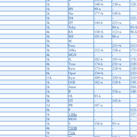
1k
L
148+b
130-n
120
1k
BN
99-n
-
-
2k
Her
177+b
149-b
-
1k
DA
-
-
122
3k
DT
144-b
215+n
-
1k
Toky
-
84-n
95+
4k
KS
158+b
113+n
96-b
3k
MZ
201+b
96-n
-
3k
M
-
-
-
3k
Ensc
-
221+b
211
3k
16Kz
215+b
158-n
172
4k
MGN
-
-
-
5k
IL
202-b
195+b
170
4k
Tron
174-b
231+n
218
5k
Kyiv
173+n
218+b
158
6k
Opol
234+b
-
233
11k
Kyiv
309+n
330+b
310
1k
GOE
162-n
129-b
130
2k
Amst
-
-
204
1k
B
-
156-n
148
3k
OL
93-b
-
-
3k
DT
-
145-b
-
1d
PB
107-n
-
-
3k
P
-
-
113
1k
13Ma
-
-
137
2k
MGN
-
-
-
1k
S
156-b
95+n
-
4k
75OB
-
-
-
3k
75Ju
-
-
-