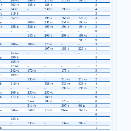
+b
244+n
199-b
211+n
172+n
197-b
5
+b
202+n
158-n
188-n
-
-
3
-n
243+b
-
230+b
195+n
-
4
+b
119-b
-
-
-
-
3
+n
252+n
-
195-n
260+b
220-b
3
-n
-
268+b
231+n
251+b
195+n
5
+n
158-n
226-n
193+b
191-b
194-b
2
-
-
-
-
-
0
-
145-n
200-b
209-b
189+n
1
-
-
-
-
209-n
0
-b
206-n
189+n
175-b
-
-
3
-
-
197+n
188-b
223-b
1
153-n
-
-
-
-
1
-n
190-b
-
-
-
-
2
185+b
-
-
-
-
1
+n
173-b
-
-
-
-
2
242+b
172+n
-
175-n
-
3
+b
199+b
-
-
-
-
2
-
135-b
-
213+n
217+n
2
-b
210+b
-
258+n
230+n
228-b
4
-
-
-
197+n
198+b
2
+b
208-n
233+n
235+b
-
-
3
-b
172-b
213-n
189-b
-
-
0
-
95-n
187-b
127-n
-
0
-
211+b
-
207-b
66-n
2
-n
246-n
248+b
172-b
96-n
268+n
3
-
-
-
-
-
0
135-n
-
-
-
-
1
-
235+b
-
134-n
207-b
1
-n
-
-
-
-
-
1