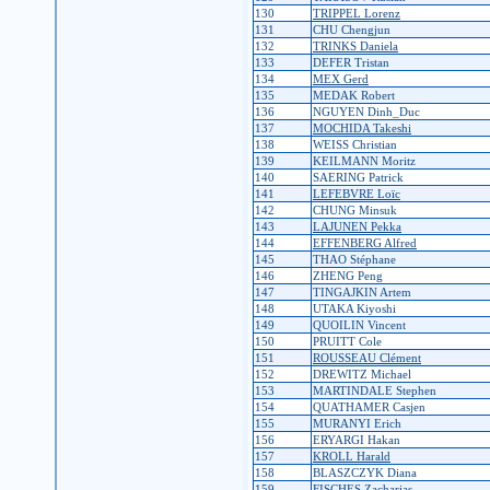
130
TRIPPEL Lorenz
131
CHU Chengjun
132
TRINKS Daniela
133
DEFER Tristan
134
MEX Gerd
135
MEDAK Robert
136
NGUYEN Dinh_Duc
137
MOCHIDA Takeshi
138
WEISS Christian
139
KEILMANN Moritz
140
SAERING Patrick
141
LEFEBVRE Loïc
142
CHUNG Minsuk
143
LAJUNEN Pekka
144
EFFENBERG Alfred
145
THAO Stéphane
146
ZHENG Peng
147
TINGAJKIN Artem
148
UTAKA Kiyoshi
149
QUOILIN Vincent
150
PRUITT Cole
151
ROUSSEAU Clément
152
DREWITZ Michael
153
MARTINDALE Stephen
154
QUATHAMER Casjen
155
MURANYI Erich
156
ERYARGI Hakan
157
KROLL Harald
158
BLASZCZYK Diana
159
FISCHES Zacharias