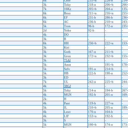
6k
Chor
233+n
226-b
214
3k
Toky
218-n
206+b
266
7k
16Kz
205+b
204-n
135
6k
Brno
211+n
216+n
255
6k
EF
231-b
286-b
236
6k
AC
236-b
210+n
243
5k
Tron
96-b
172-n
235
2d
Yoko
92-b
-
-
4k
DO
-
-
-
3k
B
-
-
-
6k
HH
256+b
222+n
153
3k
Kiri
-
-
-
3k
Goth
167-n
211+b
-
3k
Gron
172+n
232+b
155
3k
75Al
-
-
-
5k
Amst
-
191+b
178
5k
Szfv
191-n
214+b
-
5k
HB
222-b
190-n
252
3k
ED
-
-
-
7k
UL
242-n
225+b
244
4k
38GJ
-
-
-
5k
Toky
214-n
194-b
267
4k
MGN
192-b
201-n
169
2k
H
-
-
-
4k
Pant
119-b
227+n
-
5k
IL
210+b
205-n
189
4k
Leuv
170-n
164-b
-
4k
LIF
153+n
192-b
-
3k
S
-
-
-
5k
MGN
190+b
174-n
173