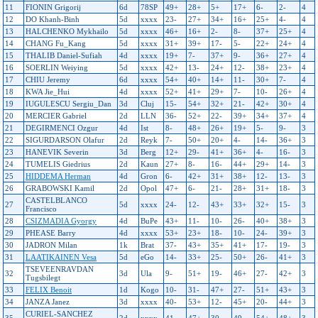
11
FIONIN Grigorij
6d
78SP
49+
28+
5+
17+
6-
2-
4
12
DO Khanh-Binh
5d
xxxx
23-
27+
34+
16+
25+
4-
4
13
HALCHENKO Mykhailo
5d
xxxx
46+
16+
2-
8-
37+
25+
4
14
CHANG Fu_Kang
5d
xxxx
31+
39+
17-
5-
22+
24+
4
15
THALIB Daniel-Sufiah
4d
xxxx
19+
7-
37+
9-
36+
27+
4
16
SOERLIN Weiying
5d
xxxx
42+
13-
24+
12-
38+
23+
4
17
CHIU Jeremy
6d
xxxx
54+
40+
14+
11-
30+
7-
4
18
KWA Jie_Hui
4d
xxxx
52+
41+
29+
7-
10-
26+
4
19
IUGULESCU Sergiu_Dan
3d
Cluj
15-
54+
32+
21-
42+
30+
4
20
MERCIER Gabriel
2d
LLN
36-
52+
22-
39+
34+
37+
4
21
DEGIRMENCI Ozgur
4d
Ist
8-
48+
26+
19+
5-
9-
3
22
SIGURDARSON Olafur
2d
Reyk
7-
50+
20+
4-
14-
36+
3
23
HANEVIK Severin
3d
Berg
12+
29-
41+
36+
4-
16-
3
24
TUMELIS Giedrius
2d
Kaun
27+
8-
16-
44+
29+
14-
3
25
HIDDEMA Herman
4d
Gron
6-
42+
31+
38+
12-
13-
3
26
GRABOWSKI Kamil
2d
Opol
47+
6-
21-
28+
31+
18-
3
CASTELBLANCO
27
5d
xxxx
24-
12-
43+
33+
32+
15-
3
Francisco
28
CSIZMADIA Gyorgy
4d
BuPe
43+
11-
10-
26-
40+
38+
3
29
PHEASE Barry
4d
xxxx
53+
23+
18-
10-
24-
39+
3
30
JADRON Milan
1k
Brat
37-
43+
35+
41+
17-
19-
3
31
LAATIKAINEN Vesa
5d
eGo
14-
33+
25-
50+
26-
41+
3
TSEVEENRAVDAN
32
3d
Ula
9-
51+
19-
46+
27-
42+
3
Tugsbilegt
33
FELIX Benoit
1d
Kogo
10-
31-
47+
27-
51+
43+
3
34
JANZA Janez
3d
xxxx
40-
53+
12-
45+
20-
44+
3
CURIEL-SANCHEZ