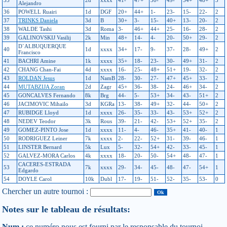
35
2d
xxxx
41-
47+
30-
49-
54+
48+
3
Alejandro
36
POWELL Ruairi
1d
DGF
20+
44+
1-
23-
15-
22-
2
37
TRINKS Daniela
3d
B
30+
3-
15-
40+
13-
20-
2
38
WALDE Tashi
3d
Roma
3-
46+
44+
25-
16-
28-
2
39
GALINOVSKIJ Vasilij
2k
Min
48+
14-
4-
20-
50+
29-
2
D`ALBUQUERQUE
40
1d
xxxx
34+
17-
9-
37-
28-
49+
2
Francisco
41
BACHRI Amine
1k
xxxx
35+
18-
23-
30-
49+
31-
2
42
CHANG Chan-Fai
4d
xxxx
16-
25-
48+
51+
19-
32-
2
43
ROLDAN Jesus
1d
NamB
28-
30-
27-
47+
45+
33-
2
44
MUTABZIJA Zoran
2d
Zagr
45+
36-
38-
24-
46+
34-
2
45
GONCALVES Fernando
8k
Brg
44-
5-
53+
34-
43-
51+
2
46
JACIMOVIC Mihailo
3d
KGRa
13-
38-
49+
32-
44-
50+
2
47
RUBIDGE Lloyd
1d
xxxx
26-
35-
33-
43-
53+
52+
2
48
NEDEV Teodor
3k
Rous
39-
21-
42-
53+
52+
35-
2
49
GOMEZ-PINTO Jose
1d
xxxx
11-
4-
46-
35+
41-
40-
1
50
RODRIGUEZ Leiner
7k
xxxx
2-
22-
52+
31-
39-
46-
1
51
LINSTER Bernard
5k
Lux
5-
32-
54+
42-
33-
45-
1
52
GALVEZ-MORA Carlos
4k
xxxx
18-
20-
50-
54+
48-
47-
1
CACERES-ESTRADA
53
7k
xxxx
29-
34-
45-
48-
47-
54+
1
Edgardo
54
DOYLE Carol
10k
Dubl
17-
19-
51-
52-
35-
53-
0
Chercher un autre tournoi :
Notes sur le tableau de résultats:
Num :
ce numéro nous est fourni par le responsable du tournoi.