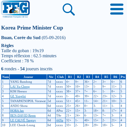
Korea Prime Minister Cup
Buan, Corée du Sud
(05-09-2016)
Règles
Taille du goban : 19x19
Temps réflexion : 62.5 minutes
Coefficient : 78 %
6
rondes -
54
joueurs inscrits
Num
Joueur
Niv
Club
R1
R2
R3
R4
R5
R6
Pts
1
YANG Rundong
7d
xxxx
4+
9+
36+
2+
3+
6+
6
2
LAI Yu-Cheng
7d
xxxx
50+
10+
13+
1-
9+
11+
5
3
KIM Heesoo
7d
xxxx
38+
37+
7+
6+
1-
8+
5
4
GE Yongfei
7d
xxxx
1-
49+
39+
22+
23+
12+
5
5
TANAPATSOPOL Vorawat
5d
xxxx
51+
45+
11-
14+
21+
10+
5
6
ANDO Shota
6d
xxxx
25+
26+
8+
3-
11+
1-
4
7
HORA Jan
6d
APra
22+
15+
3-
18+
8-
17+
4
8
BEN-DAVID Reem
4d
TAv
21+
24+
6-
13+
7+
3-
4
9
LE CALVÉ Tanguy
6d
44Na
32+
1-
40+
15+
2-
21+
4
10
LEE Cheuk-Leung
6d
xxxx
33+
2-
28+
29+
18+
5-
4