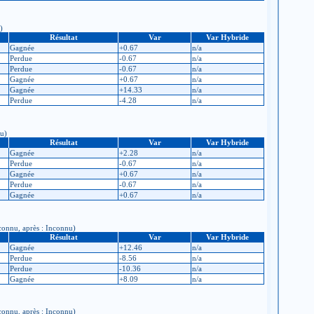
)
Résultat
Var
Var Hybride
Gagnée
+0.67
n/a
Perdue
-0.67
n/a
Perdue
-0.67
n/a
Gagnée
+0.67
n/a
Gagnée
+14.33
n/a
Perdue
-4.28
n/a
nu)
Résultat
Var
Var Hybride
Gagnée
+2.28
n/a
Perdue
-0.67
n/a
Gagnée
+0.67
n/a
Perdue
-0.67
n/a
Gagnée
+0.67
n/a
nconnu, après : Inconnu)
Résultat
Var
Var Hybride
Gagnée
+12.46
n/a
Perdue
-8.56
n/a
Perdue
-10.36
n/a
Gagnée
+8.09
n/a
nconnu, après : Inconnu)