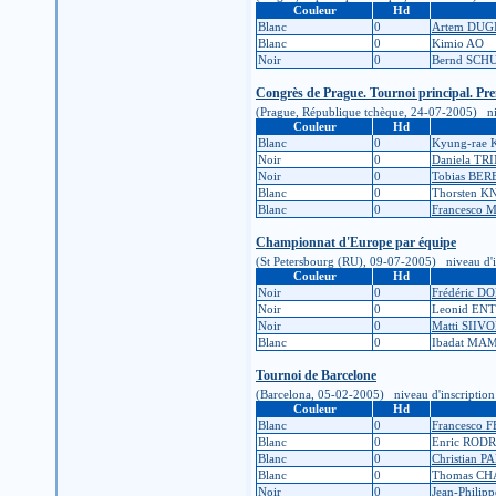
Couleur
Hd
Blanc
0
Artem DUG
Blanc
0
Kimio AO
Noir
0
Bernd SCH
Congrès de Prague. Tournoi principal. Pr
(Prague, République tchèque, 24-07-2005) nivea
Couleur
Hd
Blanc
0
Kyung-rae 
Noir
0
Daniela TR
Noir
0
Tobias BE
Blanc
0
Thorsten 
Blanc
0
Francesco
Championnat d'Europe par équipe
(St Petersbourg (RU), 09-07-2005) niveau d'insc
Couleur
Hd
Noir
0
Frédéric D
Noir
0
Leonid EN
Noir
0
Matti SIIV
Blanc
0
Ibadat M
Tournoi de Barcelone
(Barcelona, 05-02-2005) niveau d'inscription : 
Couleur
Hd
Blanc
0
Francesco
Blanc
0
Enric ROD
Blanc
0
Christian 
Blanc
0
Thomas C
Noir
0
Jean-Phili