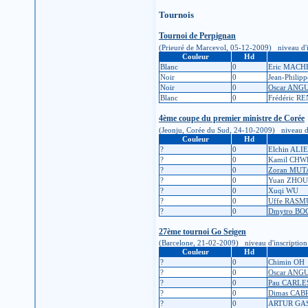
Tournois
Tournoi de Perpignan
(Prieuré de Marcevol, 05-12-2009) niveau d'insc
Couleur
Hd
Blanc
0
Eric MACH
Noir
0
Jean-Phili
Noir
0
Oscar ANG
Blanc
0
Frédéric R
4ème coupe du premier ministre de Corée
(Jeonju, Corée du Sud, 24-10-2009) niveau d'ins
Couleur
Hd
?
0
Elchin ALI
?
0
Kamil CH
?
0
Zoran MUT
?
0
Yuan ZHOU
?
0
Xuqi WU
?
0
Uffe RASM
?
0
Dmytro B
27ème tournoi Go Seigen
(Barcelone, 21-02-2009) niveau d'inscription : 
Couleur
Hd
?
0
Chimin OH
?
0
Oscar ANG
?
0
Pau CARLE
?
0
Dimas CAB
?
0
ARTUR GA