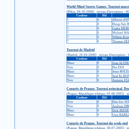
World Mind Sports Games. Tournoi mascu
(Pékin, 04-10-2008) niveau d'inscription : 4D (
Couleur
Hd
?
0
Alberto AN
?
0
Hong-Suk 
?
0
Csaba MER
?
0
Michael M
?
0
Willem-Ko
?
0
Thomas D
Tournoi de Madrid
(Madrid, 26-04-2008) niveau d'inscription : 4d 
Couleur
Hd
Blanc
0
Joan ALE
Noir
0
Hui FAN
Blanc
0
Jesus ROL
Blanc
0
Seul Ki HO
Noir
0
Antonio E
Congrès de Prague. Tournoi principal. D
(Prague, République tchèque, 01-08-2005) nivea
Couleur
Hd
Noir
0
Dan-bee S
Noir
0
Andreas D
Blanc
0
Dick RIE
Blanc
0
Uwe RAM
Congrès de Prague. Tournoi du week-end
(Prague, République tchèque, 30-07-2005) nivea