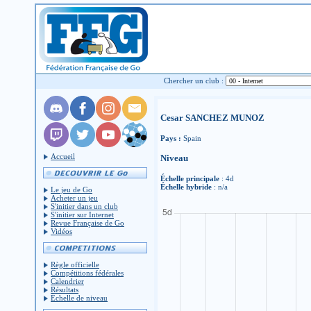
Chercher un club :
Cesar SANCHEZ MUNOZ
Pays :
Spain
Accueil
Niveau
Échelle principale
: 4d
Échelle hybride
: n/a
Le jeu de Go
Acheter un jeu
S'initier dans un club
S'initier sur Internet
Revue Française de Go
Vidéos
Règle officielle
Compétitions fédérales
Calendrier
Résultats
Échelle de niveau