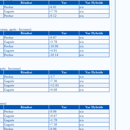
Résultat
Var
Var Hybride
Perdue
-6.81
n/a
Gagnée
+7.76
n/a
Perdue
-9.12
n/a
nconnu, après : Inconnu)
Résultat
Var
Var Hybride
Perdue
-0.67
n/a
Gagnée
+3.78
n/a
Perdue
-10.06
n/a
Gagnée
+4.81
n/a
Perdue
-10.14
n/a
après : Inconnu)
Résultat
Var
Var Hybride
Perdue
-3.7
n/a
Gagnée
+7.36
n/a
Gagnée
+12.65
n/a
Gagnée
+0.68
n/a
onnu)
Résultat
Var
Var Hybride
Perdue
-9.96
n/a
Gagnée
+0.67
n/a
Gagnée
+1.78
n/a
Gagnée
+7.38
n/a
Perdue
-9.96
n/a