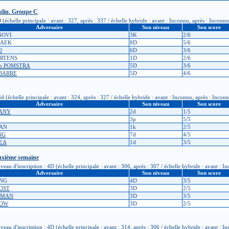
lin. Groupe C
échelle principale : avant : 327, après : 337 / échelle hybride : avant : Inconnu, après : Inconnu
Adversaire
Son niveau
Son score
NOVI
3K
2/6
BAEK
8D
5/6
O
6D
3/6
ARTENS
1D
2/6
en POMSTRA
5D
3/6
EBARRE
5D
4/6
(échelle principale : avant : 324, après : 327 / échelle hybride : avant : Inconnu, après : Incon
Adversaire
Son niveau
Son score
MANY
2d
1/5
3p
5/5
DAN
1k
2/5
NG
7d
4/5
GEA
1d
3/5
euxième semaine
u d'inscription : 4D (échelle principale : avant : 306, après : 307 / échelle hybride : avant : I
Adversaire
Son niveau
Son score
ONG
4D
3/5
ROST
3D
2/5
DEMAN
3D
3/5
LOW
3D
2/5
u d'inscription : 4D (échelle principale : avant : 314, après : 306 / échelle hybride : avant : I