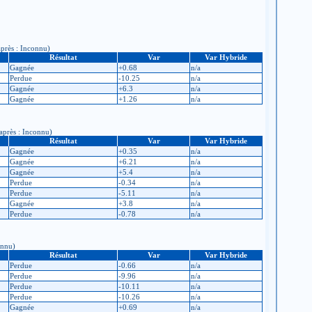
après : Inconnu)
Résultat
Var
Var Hybride
Gagnée
+0.68
n/a
Perdue
-10.25
n/a
Gagnée
+6.3
n/a
Gagnée
+1.26
n/a
 après : Inconnu)
Résultat
Var
Var Hybride
Gagnée
+0.35
n/a
Gagnée
+6.21
n/a
Gagnée
+5.4
n/a
Perdue
-0.34
n/a
Perdue
-5.11
n/a
Gagnée
+3.8
n/a
Perdue
-0.78
n/a
onnu)
Résultat
Var
Var Hybride
Perdue
-0.66
n/a
Perdue
-9.96
n/a
Perdue
-10.11
n/a
Perdue
-10.26
n/a
Gagnée
+0.69
n/a