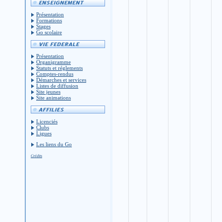
Présentation
Formations
Stages
Go scolaire
Présentation
Organigramme
Statuts et réglements
Comptes-rendus
Démarches et services
Listes de diffusion
Site jeunes
Site animations
Licenciés
Clubs
Ligues
Les liens du Go
Crédits