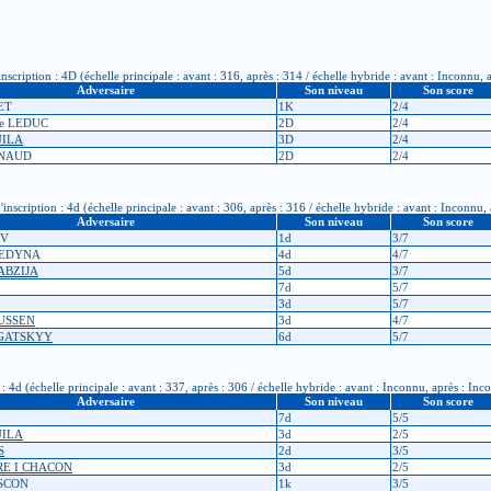
ription : 4D (échelle principale : avant : 316, après : 314 / échelle hybride : avant : Inconnu, 
Adversaire
Son niveau
Son score
ET
1K
2/4
ppe LEDUC
2D
2/4
UILA
3D
2/4
ENAUD
2D
2/4
cription : 4d (échelle principale : avant : 306, après : 316 / échelle hybride : avant : Inconnu,
Adversaire
Son niveau
Son score
EV
1d
3/7
WEDYNA
4d
4/7
ABZIJA
5d
3/7
7d
5/7
3d
5/7
USSEN
3d
4/7
OGATSKYY
6d
5/7
4d (échelle principale : avant : 337, après : 306 / échelle hybride : avant : Inconnu, après : Inc
Adversaire
Son niveau
Son score
7d
5/5
UILA
3d
2/5
S
2d
3/5
RE I CHACON
3d
2/5
SCON
1k
3/5