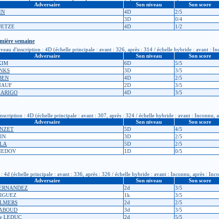
Adversaire
Son niveau
Son score
IN
4D
2/5
3D
0/4
UETZE
4D
1/2
emière semaine
u d'inscription : 4D (échelle principale : avant : 326, après : 314 / échelle hybride : avant : I
Adversaire
Son niveau
Son score
KIM
6D
5/5
INKS
3D
3/5
RBEN
4D
2/5
KNAUF
2D
3/5
 MARIGO
4D
3/5
ription : 4D (échelle principale : avant : 307, après : 324 / échelle hybride : avant : Inconnu, 
Adversaire
Son niveau
Son score
ONZET
5D
4/5
TIN
3D
2/5
OLA
5D
2/5
AMEDOV
1D
0/5
4d (échelle principale : avant : 336, après : 326 / échelle hybride : avant : Inconnu, après : Inc
Adversaire
Son niveau
Son score
 FERNANDEZ
2d
3/5
RIGUEZ
1k
3/5
PALMERS
2d
2/5
HABOUD
3d
3/5
ppe LEDUC
2d
5/5