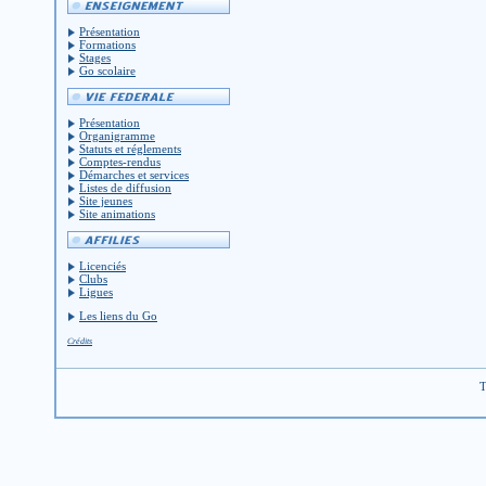
Présentation
Formations
Stages
Go scolaire
Présentation
Organigramme
Statuts et réglements
Comptes-rendus
Démarches et services
Listes de diffusion
Site jeunes
Site animations
Licenciés
Clubs
Ligues
Les liens du Go
Crédits
T