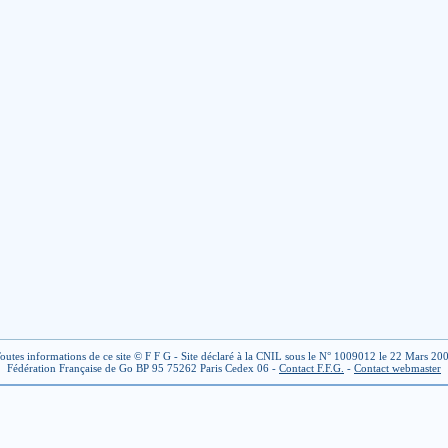
outes informations de ce site © F F G - Site déclaré à la CNIL sous le N° 1009012 le 22 Mars 20
Fédération Française de Go BP 95 75262 Paris Cedex 06 -
Contact F.F.G.
-
Contact webmaster