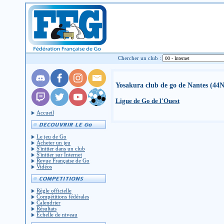
Chercher un club :
Yosakura club de go de Nantes (44
Ligue de Go de l'Ouest
Accueil
Le jeu de Go
Acheter un jeu
S'initier dans un club
S'initier sur Internet
Revue Française de Go
Vidéos
Règle officielle
Compétitions fédérales
Calendrier
Résultats
Échelle de niveau