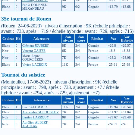
Pablo DOUËNEL
Blanc
0
9K
0/2
Gagnée
+12.79
+12.68
MEXANDEAU
35e tournoi de Rouen
(Rouen, 24-06-2023) niveau d'inscription : 9K (échelle principale :
avant : -733, après : -719 / échelle hybride : avant : -729, après : -715)
Son
Son
Var
Couleur
Hd
Adversaire
Résultat
Var
niveau
score
Hybride
Blanc
0
Clément JOUBERT
8K
2/4
Gagnée
+29.8
+29.57
Noir
2
Vincent GAIFFE
6K
3/4
Perdue
-18.3
-18.38
Marie-Laure
Noir
0
7K
0/4
Gagnée
+28.2
+28.08
COURCIÈRES
Blanc
1
Vivien LACROIX
11K
3/4
Perdue
-25.91
-25.89
Tournoi du solstice
(Montoulieu, 17-06-2023) niveau d'inscription : 9K (échelle
principale : avant : -798, après : -733, ajustement : +7 / échelle
hybride : avant : -794, après : -729, ajustement : +7)
Son
Son
Var
Couleur
Hd
Adversaire
Résultat
Var
niveau
score
Hybride
Blanc
1
Luc SALOMMEZ
11K
2/4
Gagnée
+19.94
+20.54
Blanc
0
Alexandra GOLOUBKOV
7K
0/2
Gagnée
+31.97
+31.84
Noir
0
Bastien LARROUY
8K
2/4
Gagnée
+29.67
+29.49
Aurélien ALBERT-
Noir
0
7K
2/4
Perdue
-24.57
-24
AGUILAR