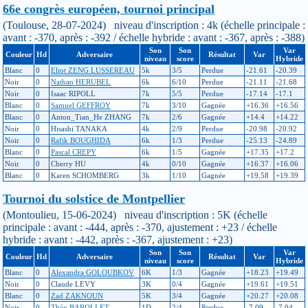
66e congrès européen, tournoi principal
(Toulouse, 28-07-2024) niveau d'inscription : 4k (échelle principale :
avant : -370, après : -392 / échelle hybride : avant : -367, après : -388)
Son
Son
Var
Couleur
Hd
Adversaire
Résultat
Var
niveau
score
Hybride
Blanc
0
Eliot ZENG LUSSEREAU
5k
3/5
Perdue
-21.61
-20.39
Noir
0
Nathan HERUBEL
6k
6/10
Perdue
-21.11
-21.68
Noir
0
Isaac RIPOLL
7k
5/5
Perdue
-17.14
-17.1
Blanc
0
Samuel GEFFROY
7k
3/10
Gagnée
+16.36
+16.56
Blanc
0
Anton_Tian_He ZHANG
7k
2/6
Gagnée
+14.4
+14.22
Noir
0
Hisashi TANAKA
4k
2/9
Perdue
-20.98
-20.92
Noir
0
Rafik BOUGHIDA
6k
1/3
Perdue
-25.13
-24.89
Blanc
0
Pascal CREPY
6k
1/5
Gagnée
+17.35
+17.2
Noir
0
Cherry HU
4k
0/10
Gagnée
+16.37
+16.06
Blanc
0
Karen SCHOMBERG
3k
1/10
Gagnée
+19.58
+19.39
Tournoi du solstice de Montpellier
(Montoulieu, 15-06-2024) niveau d'inscription : 5K (échelle
principale : avant : -444, après : -370, ajustement : +23 / échelle
hybride : avant : -442, après : -367, ajustement : +23)
Son
Son
Var
Couleur
Hd
Adversaire
Résultat
Var
niveau
score
Hybride
Blanc
0
Alexandra GOLOUBKOV
6K
1/3
Gagnée
+18.23
+19.49
Noir
0
Claude LEVY
3K
0/4
Gagnée
+19.61
+19.51
Blanc
0
Zad ZAKNOUN
5K
3/4
Gagnée
+20.27
+20.08
Noir
0
Théo BAROLLET
1D
2/4
Perdue
-7.09
-7.04