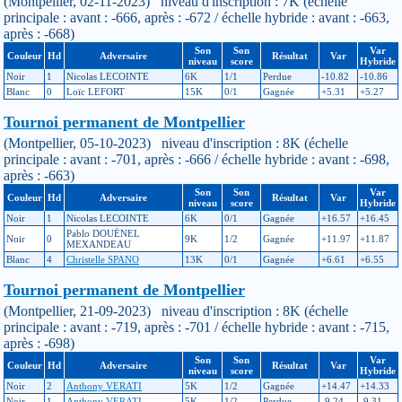
(Montpellier, 02-11-2023) niveau d'inscription : 7K (échelle
principale : avant : -666, après : -672 / échelle hybride : avant : -663,
après : -668)
Son
Son
Var
Couleur
Hd
Adversaire
Résultat
Var
niveau
score
Hybride
Noir
1
Nicolas LECOINTE
6K
1/1
Perdue
-10.82
-10.86
Blanc
0
Loïc LEFORT
15K
0/1
Gagnée
+5.31
+5.27
Tournoi permanent de Montpellier
(Montpellier, 05-10-2023) niveau d'inscription : 8K (échelle
principale : avant : -701, après : -666 / échelle hybride : avant : -698,
après : -663)
Son
Son
Var
Couleur
Hd
Adversaire
Résultat
Var
niveau
score
Hybride
Noir
1
Nicolas LECOINTE
6K
0/1
Gagnée
+16.57
+16.45
Pablo DOUËNEL
Noir
0
9K
1/2
Gagnée
+11.97
+11.87
MEXANDEAU
Blanc
4
Christelle SPANO
13K
0/1
Gagnée
+6.61
+6.55
Tournoi permanent de Montpellier
(Montpellier, 21-09-2023) niveau d'inscription : 8K (échelle
principale : avant : -719, après : -701 / échelle hybride : avant : -715,
après : -698)
Son
Son
Var
Couleur
Hd
Adversaire
Résultat
Var
niveau
score
Hybride
Noir
2
Anthony VERATI
5K
1/2
Gagnée
+14.47
+14.33
Noir
1
Anthony VERATI
5K
1/2
Perdue
-9.24
-9.31