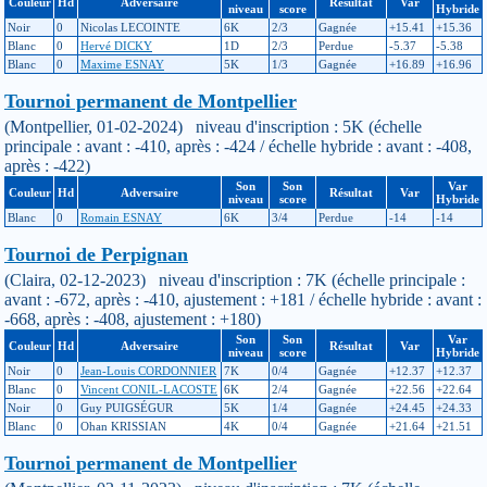
Couleur
Hd
Adversaire
Résultat
Var
niveau
score
Hybride
Noir
0
Nicolas LECOINTE
6K
2/3
Gagnée
+15.41
+15.36
Blanc
0
Hervé DICKY
1D
2/3
Perdue
-5.37
-5.38
Blanc
0
Maxime ESNAY
5K
1/3
Gagnée
+16.89
+16.96
Tournoi permanent de Montpellier
(Montpellier, 01-02-2024) niveau d'inscription : 5K (échelle
principale : avant : -410, après : -424 / échelle hybride : avant : -408,
après : -422)
Son
Son
Var
Couleur
Hd
Adversaire
Résultat
Var
niveau
score
Hybride
Blanc
0
Romain ESNAY
6K
3/4
Perdue
-14
-14
Tournoi de Perpignan
(Claira, 02-12-2023) niveau d'inscription : 7K (échelle principale :
avant : -672, après : -410, ajustement : +181 / échelle hybride : avant :
-668, après : -408, ajustement : +180)
Son
Son
Var
Couleur
Hd
Adversaire
Résultat
Var
niveau
score
Hybride
Noir
0
Jean-Louis CORDONNIER
7K
0/4
Gagnée
+12.37
+12.37
Blanc
0
Vincent CONIL-LACOSTE
6K
2/4
Gagnée
+22.56
+22.64
Noir
0
Guy PUIGSÉGUR
5K
1/4
Gagnée
+24.45
+24.33
Blanc
0
Ohan KRISSIAN
4K
0/4
Gagnée
+21.64
+21.51
Tournoi permanent de Montpellier