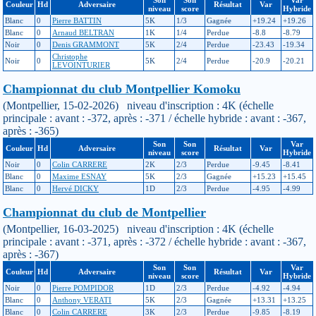
Couleur
Hd
Adversaire
Résultat
Var
niveau
score
Hybride
Blanc
0
Pierre BATTIN
5K
1/3
Gagnée
+19.24
+19.26
Blanc
0
Arnaud BELTRAN
1K
1/4
Perdue
-8.8
-8.79
Noir
0
Denis GRAMMONT
5K
2/4
Perdue
-23.43
-19.34
Christophe
Noir
0
5K
2/4
Perdue
-20.9
-20.21
LEVOINTURIER
Championnat du club Montpellier Komoku
(Montpellier, 15-02-2026) niveau d'inscription : 4K (échelle
principale : avant : -372, après : -371 / échelle hybride : avant : -367,
après : -365)
Son
Son
Var
Couleur
Hd
Adversaire
Résultat
Var
niveau
score
Hybride
Noir
0
Colin CARRERE
2K
2/3
Perdue
-9.45
-8.41
Blanc
0
Maxime ESNAY
5K
2/3
Gagnée
+15.23
+15.45
Blanc
0
Hervé DICKY
1D
2/3
Perdue
-4.95
-4.99
Championnat du club de Montpellier
(Montpellier, 16-03-2025) niveau d'inscription : 4K (échelle
principale : avant : -371, après : -372 / échelle hybride : avant : -367,
après : -367)
Son
Son
Var
Couleur
Hd
Adversaire
Résultat
Var
niveau
score
Hybride
Noir
0
Pierre POMPIDOR
1D
2/3
Perdue
-4.92
-4.94
Blanc
0
Anthony VERATI
5K
2/3
Gagnée
+13.31
+13.25
Blanc
0
Colin CARRERE
3K
2/3
Perdue
-9.85
-8.19