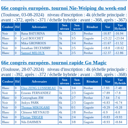
66e congrès européen, tournoi Nie-Weiping du week-end
(Toulouse, 03-08-2024) niveau d'inscription : 4k (échelle principale :
avant : -372, après : -371 / échelle hybride : avant : -368, après : -367)
Son
Son
Var
Couleur
Hd
Adversaire
Résultat
Var
niveau
score
Hybride
Noir
0
Raisa BATURINA
4k
2/5
Perdue
-16.87
-16.94
Blanc
0
Cyril BOUCHET
5k
3/5
Gagnée
+23.22
+23.04
Noir
0
Mika GRONROOS
3k
3/4
Perdue
-11.67
-11.52
Noir
0
Jonathan DECEMBRY
5k
2/5
Gagnée
+18.8
+18.62
Blanc
0
Samuel MILOUX
3k
2/5
Perdue
-12.37
-12.86
66e congrès européen, tournoi rapide Go Magic
(Toulouse, 28-07-2024) niveau d'inscription : 4k (échelle principale :
avant : -392, après : -372 / échelle hybride : avant : -388, après : -368)
Son
Son
Var
Couleur
Hd
Adversaire
Résultat
Var
niveau
score
Hybride
Blanc
0
Eliot ZENG LUSSEREAU
5k
3/4
Perdue
-7.93
-7.48
Noir
0
Ernesto FERNANDEZ
5k
2/3
Gagnée
+7.89
+7.8
Blanc
0
Conyngham JIM
4k
2/7
Perdue
-7.64
-7.6
Noir
0
Jinkyu PARK
6k
2/3
Gagnée
+6.83
+6.74
Noir
0
Thomas MIKOGAMI
5k
0/1
Gagnée
+9.29
+9.28
Blanc
0
Clément MEYNAUD
4k
2/8
Perdue
-6.9
-6.8
Noir
0
Florian TRIGER
5k
2/4
Gagnée
+9.83
+9.93
Blanc
0
Nils DAHMEN
4k
3/8
Gagnée
+8.93
+8.84