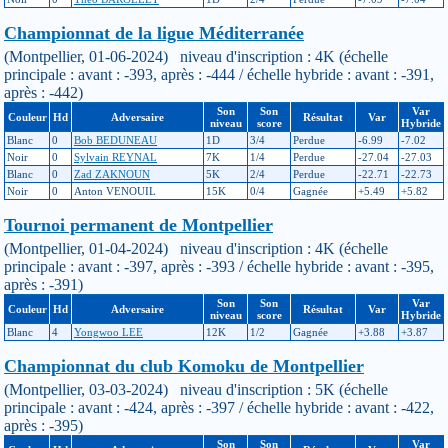
Championnat de la ligue Méditerranée
(Montpellier, 01-06-2024) niveau d'inscription : 4K (échelle
principale : avant : -393, après : -444 / échelle hybride : avant : -391,
après : -442)
Son
Son
Var
Couleur
Hd
Adversaire
Résultat
Var
niveau
score
Hybride
Blanc
0
Bob BEDUNEAU
1D
3/4
Perdue
-6.99
-7.02
Noir
0
Sylvain REYNAL
7K
1/4
Perdue
-27.04
-27.03
Blanc
0
Zad ZAKNOUN
5K
2/4
Perdue
-22.71
-22.73
Noir
0
Anton VENOUIL
15K
0/4
Gagnée
+5.49
+5.82
Tournoi permanent de Montpellier
(Montpellier, 01-04-2024) niveau d'inscription : 4K (échelle
principale : avant : -397, après : -393 / échelle hybride : avant : -395,
après : -391)
Son
Son
Var
Couleur
Hd
Adversaire
Résultat
Var
niveau
score
Hybride
Blanc
4
Yongwoo LEE
12K
1/2
Gagnée
+3.88
+3.87
Championnat du club Komoku de Montpellier
(Montpellier, 03-03-2024) niveau d'inscription : 5K (échelle
principale : avant : -424, après : -397 / échelle hybride : avant : -422,
après : -395)
Son
Son
Var