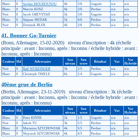
Blanc
0
Sophie MOUHOUNOU
4k
3/6
Gagnée
n/a
n/a
Blanc
0
Marcin KOSZ
4k
3/6
Perdue
n/a
n/a
Noir
0
Jacob GREVSTAD
5k
3/6
Gagnée
n/a
n/a
Blanc
0
Stjepan MEDAK
5k
4/6
Perdue
n/a
n/a
Noir
0
Dominik BLEK
4k
3/6
Perdue
n/a
n/a
41. Bonner Go-Turnier
(Bonn, Allemagne, 15-02-2020) niveau d'inscription : 4k (échelle
principale : avant : Inconnu, après : Inconnu / échelle hybride : avant :
Inconnu, après : Inconnu)
Son
Son
Var
Couleur
Hd
Adversaire
Résultat
Var
niveau
score
Hybride
Noir
0
Ralf WURZINGER
3k
2/5
Perdue
n/a
n/a
Blanc
0
Christoph THIELE
6k
2/4
Gagnée
n/a
n/a
40ème grue de Berlin
(Berlin, Allemagne, 23-11-2019) niveau d'inscription : 3k (échelle
principale : avant : Inconnu, après : Inconnu / échelle hybride : avant :
Inconnu, après : Inconnu)
Son
Son
Var
Couleur
Hd
Adversaire
Résultat
Var
niveau
score
Hybride
Blanc
0
Peter KINNE
2k
1/5
Gagnée
n/a
n/a
Noir
0
Jakob TU
3k
5/5
Perdue
n/a
n/a
Blanc
0
Marianna SZYCHOWIAK
4k
5/5
Perdue
n/a
n/a
Blanc
0
Wojciech SZYCHOWIAK
4k
4/5
Perdue
n/a
n/a