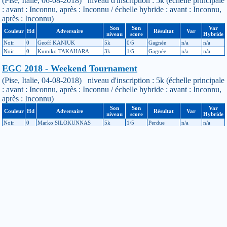
(Pise, Italie, 06-08-2018) niveau d'inscription : 5k (échelle principale
: avant : Inconnu, après : Inconnu / échelle hybride : avant : Inconnu,
après : Inconnu)
Son
Son
Var
Couleur
Hd
Adversaire
Résultat
Var
niveau
score
Hybride
Noir
0
Geoff KANIUK
5k
0/5
Gagnée
n/a
n/a
Noir
0
Kumiko TAKAHARA
3k
1/5
Gagnée
n/a
n/a
EGC 2018 - Weekend Tournament
(Pise, Italie, 04-08-2018) niveau d'inscription : 5k (échelle principale
: avant : Inconnu, après : Inconnu / échelle hybride : avant : Inconnu,
après : Inconnu)
Son
Son
Var
Couleur
Hd
Adversaire
Résultat
Var
niveau
score
Hybride
Noir
0
Marko SILOKUNNAS
5k
1/5
Perdue
n/a
n/a
Blanc
0
Viktor KOCHEGANOV
9k
1/3
Gagnée
n/a
n/a
Noir
0
Erik BRUMMELKAMP
5k
1/5
Gagnée
n/a
n/a
Noir
0
Taeko NARA
5k
4/5
Perdue
n/a
n/a
Blanc
0
Elise GIRARD
6k
3/5
Gagnée
n/a
n/a
EGC 2018 - Women`s Championship
(Pise, Italie, 31-07-2018) niveau d'inscription : 5k (échelle principale
: avant : Inconnu, après : Inconnu / échelle hybride : avant : Inconnu,
après : Inconnu)
Son
Son
Var
Couleur
Hd
Adversaire
Résultat
Var
niveau
score
Hybride