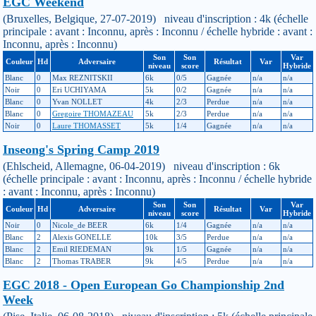
EGC Weekend
(Bruxelles, Belgique, 27-07-2019) niveau d'inscription : 4k (échelle
principale : avant : Inconnu, après : Inconnu / échelle hybride : avant :
Inconnu, après : Inconnu)
Son
Son
Var
Couleur
Hd
Adversaire
Résultat
Var
niveau
score
Hybride
Blanc
0
Max REZNITSKII
6k
0/5
Gagnée
n/a
n/a
Noir
0
Eri UCHIYAMA
5k
0/2
Gagnée
n/a
n/a
Blanc
0
Yvan NOLLET
4k
2/3
Perdue
n/a
n/a
Blanc
0
Gregoire THOMAZEAU
5k
2/3
Perdue
n/a
n/a
Noir
0
Laure THOMASSET
5k
1/4
Gagnée
n/a
n/a
Inseong's Spring Camp 2019
(Ehlscheid, Allemagne, 06-04-2019) niveau d'inscription : 6k
(échelle principale : avant : Inconnu, après : Inconnu / échelle hybride
: avant : Inconnu, après : Inconnu)
Son
Son
Var
Couleur
Hd
Adversaire
Résultat
Var
niveau
score
Hybride
Noir
0
Nicole_de BEER
6k
1/4
Gagnée
n/a
n/a
Blanc
2
Alexis GONELLE
10k
3/5
Perdue
n/a
n/a
Blanc
2
Emil RIEDEMAN
9k
1/5
Gagnée
n/a
n/a
Blanc
2
Thomas TRABER
9k
4/5
Perdue
n/a
n/a
EGC 2018 - Open European Go Championship 2nd
Week