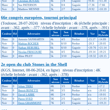
Noir
0
Christian BOYART
4k
1/4
Gagnée
+9.41
+11.34
Blanc
0
Sue PATERSON
3k
0/4
Gagnée
+7.36
+7.66
Noir
0
Matthew MENNIE
3k
2/7
Gagnée
+9.92
+10.19
66e congrès européen, tournoi principal
(Toulouse, 28-07-2024) niveau d'inscription : 4k (échelle principale :
avant : -362, après : -377 / échelle hybride : avant : -378, après : -391)
Son
Son
Var
Couleur
Hd
Adversaire
Résultat
Var
niveau
score
Hybride
Blanc
0
Antonio SANMARTIN
4k
4/5
Perdue
-15.17
-14.89
Noir
0
Mathias ROCHER
5k
6/10
Perdue
-20.3
-20.05
Blanc
0
Nathan HERUBEL
6k
6/10
Gagnée
+20.76
+21.14
Noir
0
Nicolas FRISCOURT
6k
4/5
Perdue
-19.14
-19.21
Blanc
0
Aline PILET
5k
3/10
Gagnée
+19.32
+20.15
2e open du club Stones in the Shell
(KGS, Internet, 08-06-2024, en ligne) niveau d'inscription : 4K
(échelle hybride : avant : -362, après : -378)
Son
Son
Var
Couleur
Hd
Adversaire
Résultat
Var
niveau
score
Hybride
Blanc
0
Johan TRIKI
4K
3/5
Perdue
n/a
-17.2
Noir
0
Benoit BONETTI
6K
3/5
Perdue
n/a
-20.65
Blanc
0
David LABBE
4K
2/4
Perdue
n/a
-19.01
Noir
0
Pierre SVED
5K
2/5
Gagnée
n/a
+21.83
Noir
0
Denis GRAMMONT
7K
4/5
Gagnée
n/a
+19.21