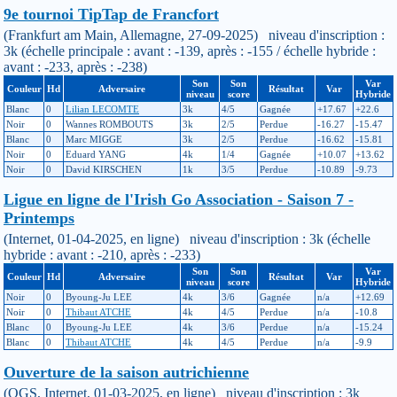
9e tournoi TipTap de Francfort
(Frankfurt am Main, Allemagne, 27-09-2025) niveau d'inscription :
3k (échelle principale : avant : -139, après : -155 / échelle hybride :
avant : -233, après : -238)
Son
Son
Var
Couleur
Hd
Adversaire
Résultat
Var
niveau
score
Hybride
Blanc
0
Lilian LECOMTE
3k
4/5
Gagnée
+17.67
+22.6
Noir
0
Wannes ROMBOUTS
3k
2/5
Perdue
-16.27
-15.47
Blanc
0
Marc MIGGE
3k
2/5
Perdue
-16.62
-15.81
Noir
0
Eduard YANG
4k
1/4
Gagnée
+10.07
+13.62
Noir
0
David KIRSCHEN
1k
3/5
Perdue
-10.89
-9.73
Ligue en ligne de l'Irish Go Association - Saison 7 -
Printemps
(Internet, 01-04-2025, en ligne) niveau d'inscription : 3k (échelle
hybride : avant : -210, après : -233)
Son
Son
Var
Couleur
Hd
Adversaire
Résultat
Var
niveau
score
Hybride
Noir
0
Byoung-Ju LEE
4k
3/6
Gagnée
n/a
+12.69
Noir
0
Thibaut ATCHE
4k
4/5
Perdue
n/a
-10.8
Blanc
0
Byoung-Ju LEE
4k
3/6
Perdue
n/a
-15.24
Blanc
0
Thibaut ATCHE
4k
4/5
Perdue
n/a
-9.9
Ouverture de la saison autrichienne
(OGS, Internet, 01-03-2025, en ligne) niveau d'inscription : 3k