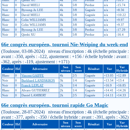
Blanc
0
Qieshi XU
4k
5/8
Perdue
n/a
-16.9
Noir
0
David MIELI
4k
5/8
Perdue
n/a
-15.74
Noir
0
Byoung-Ju LEE
4k
3/8
Gagnée
n/a
+8.56
Blanc
0
David MIELI
4k
5/8
Gagnée
n/a
+10.22
Blanc
0
Colin WILLIAMS
3k
3/8
Gagnée
n/a
+9.97
Noir
0
Colin WILLIAMS
3k
3/8
Gagnée
n/a
+9.37
Blanc
0
Byoung-Ju LEE
4k
3/8
Perdue
n/a
-17.29
Noir
0
Qieshi XU
4k
5/8
Perdue
n/a
-16.4
66e congrès européen, tournoi Nie-Weiping du week-end
(Toulouse, 03-08-2024) niveau d'inscription : 4k (échelle principale :
avant : -350, après : -122, ajustement : +156 / échelle hybride : avant :
-362, après : -119, ajustement : +171)
Son
Son
Var
Couleur
Hd
Adversaire
Résultat
Var
niveau
score
Hybride
Blanc
0
Vincent GAIFFE
4k
2/5
Gagnée
+13.05
+12.89
Noir
0
Burkhard LANDSKRON
3k
1/4
Gagnée
+13.54
+13.4
Noir
0
Franck LEPLAT
2k
1/4
Gagnée
+16.9
+16.85
Blanc
0
Alvaro GUTIERREZ
2k
1/4
Gagnée
+14.41
+14.26
Noir
0
Daniel LAMBERT
2k
2/5
Gagnée
+14.11
+14.33
66e congrès européen, tournoi rapide Go Magic
(Toulouse, 28-07-2024) niveau d'inscription : 4k (échelle principale :
avant : -377, après : -350 / échelle hybride : avant : -391, après : -362)
Son
Son
Var
Couleur
Hd
Adversaire
Résultat
Var
niveau
score
Hybride