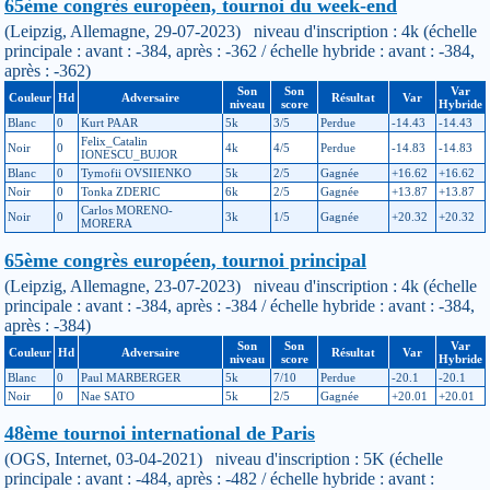
65ème congrès européen, tournoi du week-end
(Leipzig, Allemagne, 29-07-2023) niveau d'inscription : 4k (échelle
principale : avant : -384, après : -362 / échelle hybride : avant : -384,
après : -362)
Son
Son
Var
Couleur
Hd
Adversaire
Résultat
Var
niveau
score
Hybride
Blanc
0
Kurt PAAR
5k
3/5
Perdue
-14.43
-14.43
Felix_Catalin
Noir
0
4k
4/5
Perdue
-14.83
-14.83
IONESCU_BUJOR
Blanc
0
Tymofii OVSIIENKO
5k
2/5
Gagnée
+16.62
+16.62
Noir
0
Tonka ZDERIC
6k
2/5
Gagnée
+13.87
+13.87
Carlos MORENO-
Noir
0
3k
1/5
Gagnée
+20.32
+20.32
MORERA
65ème congrès européen, tournoi principal
(Leipzig, Allemagne, 23-07-2023) niveau d'inscription : 4k (échelle
principale : avant : -384, après : -384 / échelle hybride : avant : -384,
après : -384)
Son
Son
Var
Couleur
Hd
Adversaire
Résultat
Var
niveau
score
Hybride
Blanc
0
Paul MARBERGER
5k
7/10
Perdue
-20.1
-20.1
Noir
0
Nae SATO
5k
2/5
Gagnée
+20.01
+20.01
48ème tournoi international de Paris
(OGS, Internet, 03-04-2021) niveau d'inscription : 5K (échelle
principale : avant : -484, après : -482 / échelle hybride : avant :