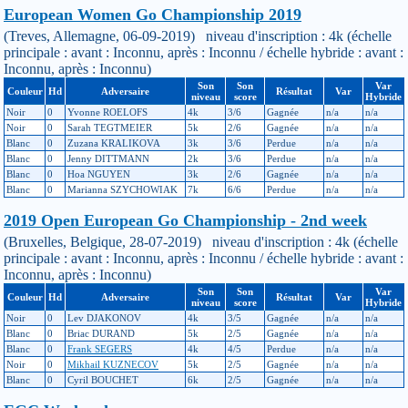
European Women Go Championship 2019
(Treves, Allemagne, 06-09-2019) niveau d'inscription : 4k (échelle
principale : avant : Inconnu, après : Inconnu / échelle hybride : avant :
Inconnu, après : Inconnu)
Son
Son
Var
Couleur
Hd
Adversaire
Résultat
Var
niveau
score
Hybride
Noir
0
Yvonne ROELOFS
4k
3/6
Gagnée
n/a
n/a
Noir
0
Sarah TEGTMEIER
5k
2/6
Gagnée
n/a
n/a
Blanc
0
Zuzana KRALIKOVA
3k
3/6
Perdue
n/a
n/a
Blanc
0
Jenny DITTMANN
2k
3/6
Perdue
n/a
n/a
Blanc
0
Hoa NGUYEN
3k
2/6
Gagnée
n/a
n/a
Blanc
0
Marianna SZYCHOWIAK
7k
6/6
Perdue
n/a
n/a
2019 Open European Go Championship - 2nd week
(Bruxelles, Belgique, 28-07-2019) niveau d'inscription : 4k (échelle
principale : avant : Inconnu, après : Inconnu / échelle hybride : avant :
Inconnu, après : Inconnu)
Son
Son
Var
Couleur
Hd
Adversaire
Résultat
Var
niveau
score
Hybride
Noir
0
Lev DJAKONOV
4k
3/5
Gagnée
n/a
n/a
Blanc
0
Briac DURAND
5k
2/5
Gagnée
n/a
n/a
Blanc
0
Frank SEGERS
4k
4/5
Perdue
n/a
n/a
Noir
0
Mikhail KUZNECOV
5k
2/5
Gagnée
n/a
n/a
Blanc
0
Cyril BOUCHET
6k
2/5
Gagnée
n/a
n/a