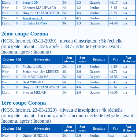
Blanc
0
Serge EON
5k
3/5
Gagnée
+5.17
n/a
Noir
0
Christian MALIPAARD
4k
1/2
Perdue
-3.45
n/a
Noir
0
Dmytro STEFANOVYCH
5k
4/5
Perdue
-5.25
n/a
Blanc
0
Jean-Louis TU
7k
4/5
Perdue
-8.51
n/a
Blanc
0
Christian BOYART
6k
1/3
Gagnée
+4.48
n/a
2ème coupe Corona
(KGS, Internet, 02-11-2020) niveau d'inscription : 5k (échelle
principale : avant : -450, après : -447 / échelle hybride : avant :
Inconnu, après : Inconnu)
Son
Son
Var
Couleur
Hd
Adversaire
Résultat
Var
niveau
score
Hybride
Blanc
0
Michal LEBL
5k
1/6
Perdue
-5.29
n/a
Noir
0
Stefan_van_der LEEDEN
6k
3/6
Gagnée
+3.71
n/a
Noir
0
Colin WILLIAMS
5k
2/6
Gagnée
+5.55
n/a
Blanc
0
Neal WRIGHT
4k
2/5
Perdue
-3.41
n/a
Noir
0
Dmytro STEFANOVYCH
4k
4/6
Perdue
-3.16
n/a
Blanc
0
Stjepan MEDAK
5k
2/6
Gagnée
+5.36
n/a
1ère coupe Corona
(KGS, Internet, 23-03-2020) niveau d'inscription : 4k (échelle
principale : avant : Inconnu, après : Inconnu / échelle hybride : avant :
Inconnu, après : Inconnu)
Son
Son
Var
Couleur
Hd
Adversaire
Résultat
Var
niveau
score
Hybride
Noir
0
Ondrej SINDLER
5k
5/6
Perdue
n/a
n/a