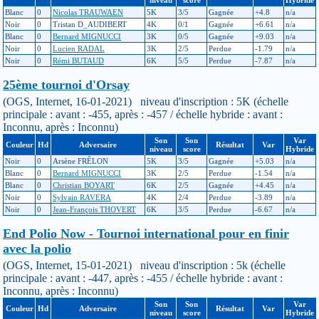
Blanc
0
Nicolas TRAUWAEN
5K
3/5
Gagnée
+4.8
n/a
Noir
0
Tristan D_AUDIBERT
4K
0/1
Gagnée
+6.61
n/a
Blanc
0
Bernard MIGNUCCI
3K
0/5
Gagnée
+9.03
n/a
Noir
0
Lucien RADAL
3K
2/5
Perdue
-1.79
n/a
Noir
0
Rémi BUTAUD
6K
5/5
Perdue
-7.87
n/a
25ème tournoi d'Orsay
(OGS, Internet, 16-01-2021) niveau d'inscription : 5K (échelle
principale : avant : -455, après : -457 / échelle hybride : avant :
Inconnu, après : Inconnu)
Son
Son
Var
Couleur
Hd
Adversaire
Résultat
Var
niveau
score
Hybride
Noir
0
Arsène FRÊLON
5K
3/5
Gagnée
+5.03
n/a
Blanc
0
Bernard MIGNUCCI
3K
2/5
Perdue
-1.54
n/a
Blanc
0
Christian BOYART
6K
2/5
Gagnée
+4.45
n/a
Noir
0
Sylvain RAVERA
4K
2/4
Perdue
-3.89
n/a
Noir
0
Jean-François THOVERT
6K
3/5
Perdue
-6.67
n/a
End Polio Now - Tournoi international pour en finir
avec la polio
(OGS, Internet, 15-01-2021) niveau d'inscription : 5k (échelle
principale : avant : -447, après : -455 / échelle hybride : avant :
Inconnu, après : Inconnu)
Son
Son
Var
Couleur
Hd
Adversaire
Résultat
Var
niveau
score
Hybride