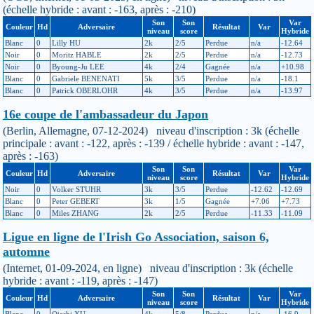
(échelle hybride : avant : -163, après : -210)
Son
Son
Var
Couleur
Hd
Adversaire
Résultat
Var
niveau
score
Hybride
Blanc
0
Lilly HU
2k
2/5
Perdue
n/a
-12.64
Noir
0
Moritz HABLE
2k
2/5
Perdue
n/a
-12.73
Noir
0
Byoung-Ju LEE
4k
2/4
Gagnée
n/a
+10.98
Blanc
0
Gabriele BENENATI
5k
3/5
Perdue
n/a
-18.1
Blanc
0
Patrick OBERLOHR
4k
3/5
Perdue
n/a
-13.97
16e coupe de l'ambassadeur du Japon
(Berlin, Allemagne, 07-12-2024) niveau d'inscription : 3k (échelle
principale : avant : -122, après : -139 / échelle hybride : avant : -147,
après : -163)
Son
Son
Var
Couleur
Hd
Adversaire
Résultat
Var
niveau
score
Hybride
Noir
0
Volker STUHR
3k
3/5
Perdue
-12.62
-12.69
Blanc
0
Peter GEBERT
3k
1/5
Gagnée
+7.06
+7.73
Blanc
0
Miles ZHANG
2k
2/5
Perdue
-11.33
-11.09
Ligue en ligne de l'Irish Go Association, saison 6,
automne
(Internet, 01-09-2024, en ligne) niveau d'inscription : 3k (échelle
hybride : avant : -119, après : -147)
Son
Son
Var
Couleur
Hd
Adversaire
Résultat
Var
niveau
score
Hybride