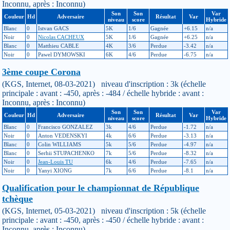
Inconnu, après : Inconnu)
Son
Son
Var
Couleur
Hd
Adversaire
Résultat
Var
niveau
score
Hybride
Blanc
0
Istvan GACS
5K
1/6
Gagnée
+6.15
n/a
Noir
0
Nicolas CACHEUX
5K
1/6
Gagnée
+6.25
n/a
Blanc
0
Matthieu CABLE
4K
3/6
Perdue
-3.42
n/a
Noir
0
Pawel DYMOWSKI
6K
4/6
Perdue
-6.75
n/a
3ème coupe Corona
(KGS, Internet, 08-03-2021) niveau d'inscription : 3k (échelle
principale : avant : -450, après : -484 / échelle hybride : avant :
Inconnu, après : Inconnu)
Son
Son
Var
Couleur
Hd
Adversaire
Résultat
Var
niveau
score
Hybride
Blanc
0
Francisco GONZALEZ
3k
4/6
Perdue
-1.72
n/a
Noir
0
Anton VEDENSKYI
4k
6/6
Perdue
-3.13
n/a
Blanc
0
Colin WILLIAMS
5k
5/6
Perdue
-4.97
n/a
Blanc
0
Serhii STUPACHENKO
7k
5/6
Perdue
-8.32
n/a
Noir
0
Jean-Louis TU
6k
4/6
Perdue
-7.65
n/a
Noir
0
Yanyi XIONG
7k
6/6
Perdue
-8.1
n/a
Qualification pour le championnat de République
tchèque
(KGS, Internet, 05-03-2021) niveau d'inscription : 5k (échelle
principale : avant : -450, après : -450 / échelle hybride : avant :
Inconnu, après : Inconnu)