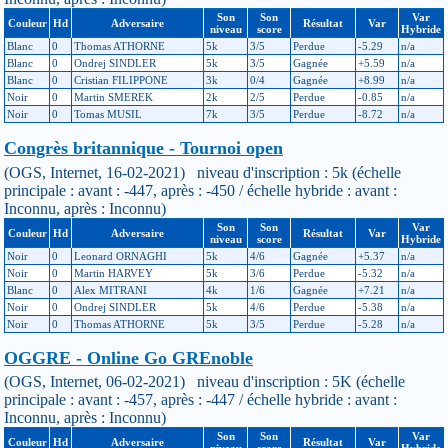
Son
Son
Var
Couleur
Hd
Adversaire
Résultat
Var
niveau
score
Hybride
Blanc
0
Thomas ATHORNE
5k
3/5
Perdue
-5.29
n/a
Blanc
0
Ondrej SINDLER
5k
3/5
Gagnée
+5.59
n/a
Blanc
0
Cristian FILIPPONE
3k
0/4
Gagnée
+8.99
n/a
Noir
0
Martin SMEREK
2k
2/5
Perdue
-0.85
n/a
Noir
0
Tomas MUSIL
7k
3/5
Perdue
-8.72
n/a
Congrès britannique - Tournoi open
(OGS, Internet, 16-02-2021) niveau d'inscription : 5k (échelle
principale : avant : -447, après : -450 / échelle hybride : avant :
Inconnu, après : Inconnu)
Son
Son
Var
Couleur
Hd
Adversaire
Résultat
Var
niveau
score
Hybride
Noir
0
Leonard ORNAGHI
5k
4/6
Gagnée
+5.37
n/a
Noir
0
Martin HARVEY
5k
3/6
Perdue
-5.32
n/a
Blanc
0
Alex MITRANI
4k
1/6
Gagnée
+7.21
n/a
Noir
0
Ondrej SINDLER
5k
4/6
Perdue
-5.38
n/a
Noir
0
Thomas ATHORNE
5k
3/5
Perdue
-5.28
n/a
OGGRE - Online Go GREnoble
(OGS, Internet, 06-02-2021) niveau d'inscription : 5K (échelle
principale : avant : -457, après : -447 / échelle hybride : avant :
Inconnu, après : Inconnu)
Son
Son
Var
Couleur
Hd
Adversaire
Résultat
Var
niveau
score
Hybride