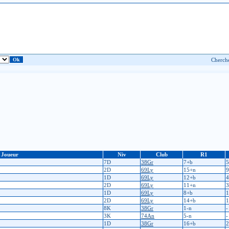
Joueur
Niv
Club
R1
7D
38Gr
7+b
5
2D
69Ly
15+n
9
1D
69Ly
12+b
4
2D
69Ly
11+n
3
1D
69Ly
8+b
1
2D
69Ly
14+b
1
8K
38Gr
1-n
-
3K
74An
5-n
-
1D
38Gr
16+b
2