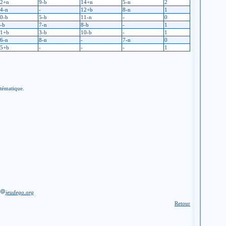
2+n
9-b
14+n
5-n
2
4-n
-
12+b
8-n
1
0-b
5-b
11-n
-
0
-b
7-n
8-b
-
1
1+b
3-b
10-b
-
1
6-n
8-n
-
7-n
0
5+b
-
-
-
1
stématique.
jeudego.org
Retour