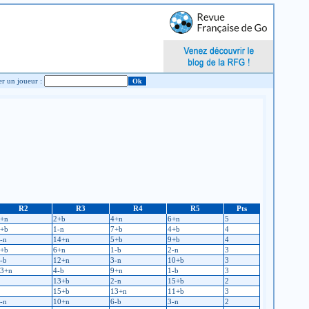
Chercher un joueur :
R2
R3
R4
R5
Pts
+n
2+b
4+n
6+n
5
+b
1-n
7+b
4+b
4
-n
14+n
5+b
9+b
4
+b
6+n
1-b
2-n
3
-b
12+n
3-n
10+b
3
3+n
4-b
9+n
1-b
3
13+b
2-n
15+b
2
15+b
13+n
11+b
3
-n
10+n
6-b
3-n
2