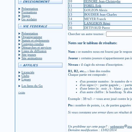
10
HONORÉ Jean-Christophe
11
FOREL Erik
Présentation
12
GOUZON Alexis
Formations
13
BOUDIER Jean-Charles
Stages
14
MEYER Franck
Go scolaire
15
LANGERON Rémi
16
DETIVAUD Pierre
Présentation
Chercher un autre tournoi :
Organigramme
Statuts et réglements
Notes sur le tableau de résultats:
Comptes-rendus
Démarches et services
Listes de diffusion
Num :
ce numéro nous est fourni par le respons
Site jeunes
Site animations
Joueur :
certains joueurs n'appartiennent pas à 
Niveau :
il s'agit du niveau d'inscription.
R1, R2, etc... :
liste des rondes
Licenciés
Chaque partie est composée :
Clubs
Ligues
d'un premier numéro : le numéro de v
d'un signe (+ : partie gagnée ; - : parti
Les liens du Go
d'une lettre (n : noir ; b : blanc ; pas 
d'un autre chiffre : le handicap. Si abs
Crédits
Exemple : 38+n3 -> vous avez joué contre le jo
Pts :
nombre de points,
i.e
, de parties gagnées
Si vous constatez une erreur dans un résultat d
Un problème sur cette page? :
webmestre
jeu
Dernière modification : 13/02/2014