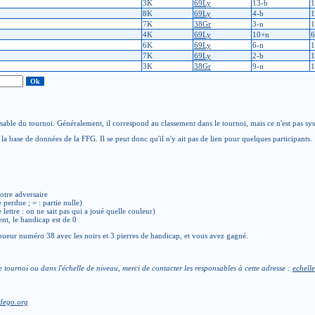
3K
69Ly
13-b
1
8K
69Ly
4-b
1
7K
38Gr
3-n
1
4K
69Ly
10+n
6
6K
69Ly
6-n
1
7K
69Ly
2-b
1
3K
38Gr
9-n
1
able du tournoi. Généralement, il correspond au classement dans le tournoi, mais ce n'est pas sy
la base de données de la FFG. Il se peut donc qu'il n'y ait pas de lien pour quelques participants.
otre adversaire
e perdue ; = : partie nulle)
de lettre : on ne sait pas qui a joué quelle couleur)
ent, le handicap est de 0
ueur numéro 38 avec les noirs et 3 pierres de handicap, et vous avez gagné.
e tournoi ou dans l'échelle de niveau, merci de contacter les responsables à cette adresse :
echelle
dego.org