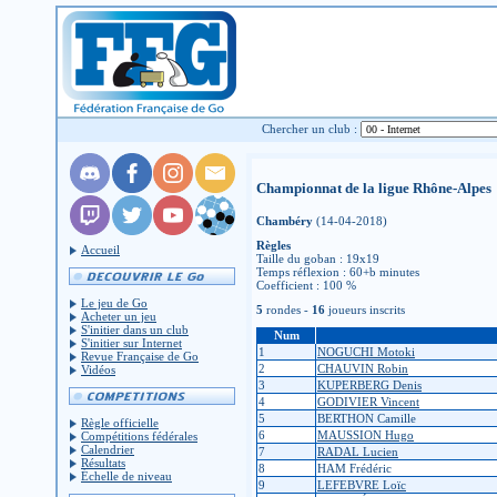
Chercher un club :
Championnat de la ligue Rhône-Alpes
Chambéry
(14-04-2018)
Règles
Accueil
Taille du goban : 19x19
Temps réflexion : 60+b minutes
Coefficient : 100 %
Le jeu de Go
5
rondes -
16
joueurs inscrits
Acheter un jeu
S'initier dans un club
Num
S'initier sur Internet
1
NOGUCHI Motoki
Revue Française de Go
2
CHAUVIN Robin
Vidéos
3
KUPERBERG Denis
4
GODIVIER Vincent
5
BERTHON Camille
Règle officielle
6
MAUSSION Hugo
Compétitions fédérales
Calendrier
7
RADAL Lucien
Résultats
8
HAM Frédéric
Échelle de niveau
9
LEFEBVRE Loïc