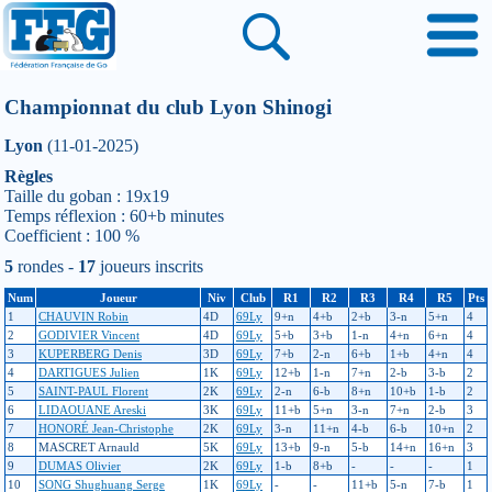
Championnat du club Lyon Shinogi
Lyon
(11-01-2025)
Règles
Taille du goban : 19x19
Temps réflexion : 60+b minutes
Coefficient : 100 %
5
rondes -
17
joueurs inscrits
Num
Joueur
Niv
Club
R1
R2
R3
R4
R5
Pts
1
CHAUVIN Robin
4D
69Ly
9+n
4+b
2+b
3-n
5+n
4
2
GODIVIER Vincent
4D
69Ly
5+b
3+b
1-n
4+n
6+n
4
3
KUPERBERG Denis
3D
69Ly
7+b
2-n
6+b
1+b
4+n
4
4
DARTIGUES Julien
1K
69Ly
12+b
1-n
7+n
2-b
3-b
2
5
SAINT-PAUL Florent
2K
69Ly
2-n
6-b
8+n
10+b
1-b
2
6
LIDAOUANE Areski
3K
69Ly
11+b
5+n
3-n
7+n
2-b
3
7
HONORÉ Jean-Christophe
2K
69Ly
3-n
11+n
4-b
6-b
10+n
2
8
MASCRET Arnauld
5K
69Ly
13+b
9-n
5-b
14+n
16+n
3
9
DUMAS Olivier
2K
69Ly
1-b
8+b
-
-
-
1
10
SONG Shughuang Serge
1K
69Ly
-
-
11+b
5-n
7-b
1