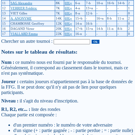
11
SAG Alexandre
8K
69Ly
6-n
7-b
10-n
16+b
14+b
2
12
VERRIER Frédéric
7K
69Ly
4-n
13+n
-
-
-
1
13
VIET Gilles
7K
69Ly
8-n
12-b
-
-
-
0
14
A. ANONYME
14K
69Ly
15+b
-
16+n
8-b
11-n
2
15
CHAMBOSSE Geoffrey
12K
69Ly
14-n
16-b
-
-
-
0
16
DAGAND Victor
20K
69Ly
17+b
15+n
14-b
11-n
8-b
2
17
VIALLARD Emma
22K
69Ly
16-n
-
-
-
-
0
Chercher un autre tournoi :
Notes sur le tableau de résultats:
Num :
ce numéro nous est fourni par le responsable du tournoi.
Généralement, il correspond au classement dans le tournoi, mais ce
n'est pas systématique.
Joueur :
certains joueurs n'appartiennent pas à la base de données de
la FFG. Il se peut donc qu'il n'y ait pas de lien pour quelques
participants.
Niveau :
il s'agit du niveau d'inscription.
R1, R2, etc... :
liste des rondes
Chaque partie est composée :
d'un premier numéro : le numéro de votre adversaire
d'un signe (+ : partie gagnée ; - : partie perdue ; = : partie nulle)