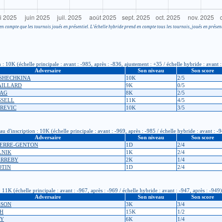
en compte que les tournois joués en présentiel. L’échelle hybride prend en compte tous les tournois, joués en présent
 10K (échelle principale : avant : -985, après : -836, ajustement : +35 / échelle hybride : avant :
Adversaire
Son niveau
Son score
USHECHKINA
10K
2/5
GAILLARD
9K
0/5
SAG
8K
2/5
SSELL
11K
4/5
AREVIC
10K
3/5
inscription : 10K (échelle principale : avant : -969, après : -985 / échelle hybride : avant : -9
Adversaire
Son niveau
Son score
GUERRE-GENTON
1D
2/4
LNIK
1K
2/4
ERREBY
2K
1/4
OTIN
1D
2/4
11K (échelle principale : avant : -967, après : -969 / échelle hybride : avant : -947, après : -949)
Adversaire
Son niveau
Son score
SSON
3K
3/4
NH
15K
1/2
PY
6K
1/4