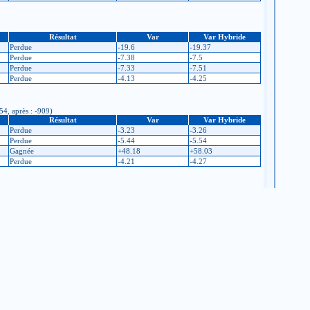
Résultat
Var
Var Hybride
Perdue
-19.6
-19.37
Perdue
-7.38
-7.5
Perdue
-7.33
-7.51
Perdue
-4.13
-4.25
54, après : -909)
Résultat
Var
Var Hybride
Perdue
-3.23
-3.26
Perdue
-5.44
-5.54
Gagnée
+48.18
+58.03
Perdue
-4.21
-4.27
Résultat
Var
Var Hybride
Perdue
-15.34
-14.1
Gagnée
+19.37
+18.09
Perdue
-18.39
-7.5
e
jeudego.org
 code du club)
Retour