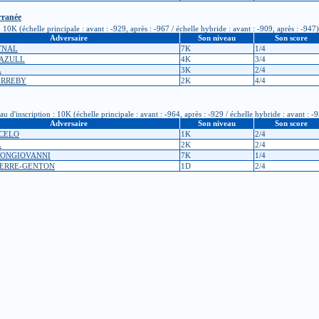
rranée
10K (échelle principale : avant : -929, après : -967 / échelle hybride : avant : -909, après : -947)
Adversaire
Son niveau
Son score
EYNAL
7K
1/4
 GAZULL
4K
3/4
L
3K
2/4
ERREBY
2K
4/4
inscription : 10K (échelle principale : avant : -964, après : -929 / échelle hybride : avant : -9
Adversaire
Son niveau
Son score
RCELO
1K
2/4
L
2K
2/4
 BONGIOVANNI
7K
1/4
GUERRE-GENTON
1D
2/4
10K (échelle principale : avant : -950, après : -964 / échelle hybride : avant : -950, après : -954)
Adversaire
Son niveau
Son score
 GOLOUBKOV
6K
2/3
NH
15K
0/3
 BONGIOVANNI
7K
2/3
 dans le calcul des points à l’échelle de niveau? Allez donc jeter un coup d’oeil
ici
!
e tournoi ou dans l’échelle de niveau, merci de contacter les responsables à cette adresse :
echell
ntactez le responsable licences de votre club :
licence-XXX
jeudego.org
(remplacer XXX par le