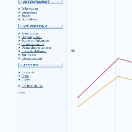
Présentation
Formations
Stages
Go scolaire
Présentation
Organigramme
Statuts et réglements
Comptes-rendus
Démarches et services
Listes de diffusion
Site jeunes
Site animations
Licenciés
Clubs
Ligues
Les liens du Go
Crédits