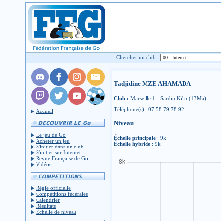
Chercher un club :
Tadjidine MZE AHAMADA
Club :
Marseille 1 - Sardin Ki'in (13Ma)
Téléphone(s) : 07 58 79 78 92
Accueil
Niveau
Le jeu de Go
Échelle principale
: 9k
Acheter un jeu
Échelle hybride
: 9k
S'initier dans un club
S'initier sur Internet
Revue Française de Go
Vidéos
Règle officielle
Compétitions fédérales
Calendrier
Résultats
Échelle de niveau