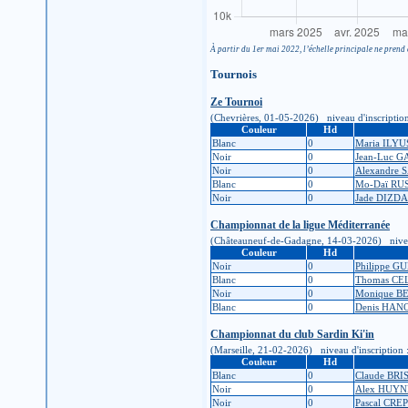
À partir du 1er mai 2022, l’échelle principale ne prend 
Tournois
Ze Tournoi
(Chevrières, 01-05-2026) niveau d'inscription :
Couleur
Hd
Blanc
0
Maria ILY
Noir
0
Jean-Luc 
Noir
0
Alexandre 
Blanc
0
Mo-Daï RU
Noir
0
Jade DIZD
Championnat de la ligue Méditerranée
(Châteauneuf-de-Gadagne, 14-03-2026) niveau d'
Couleur
Hd
Noir
0
Philippe 
Blanc
0
Thomas CE
Noir
0
Monique B
Blanc
0
Denis HAN
Championnat du club Sardin Ki'in
(Marseille, 21-02-2026) niveau d'inscription : 
Couleur
Hd
Blanc
0
Claude BRI
Noir
0
Alex HUY
Noir
0
Pascal CRE