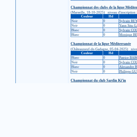
Championnat des clubs de la ligue Médite
(Marseille, 18-10-2025) niveau d'inscription : 
Couleur
Hd
Noir
0
Sylvain R
Noir
0
Yann Situ
Blanc
0
Sylvain CO
Blanc
0
Monique B
Championnat de la ligue Méditerranée
(Châteauneuf-de-Gadagne, 05-04-2025) niveau d'
Couleur
Hd
Blanc
0
Patrice BA
Noir
0
Sylvain CO
Blanc
0
Alexandre
Noir
0
Philippe 
Championnat du club Sardin Ki’in
(Marseille, 01-02-2025) niveau d'inscription : 
Couleur
Hd
Noir
0
Alexandra
Blanc
0
Alex HUY
Blanc
0
Alexandre
Il y a quelque chose que vous ne comprenez pas
Si vous constatez une erreur dans un résultat d
Pour modifier vos informations personnelles, co