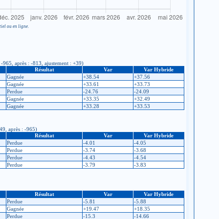
iel ou en ligne.
 -965, après : -813, ajustement : +39)
Résultat
Var
Var Hybride
Gagnée
+38.54
+37.56
Gagnée
+33.61
+33.73
Perdue
-24.76
-24.09
Gagnée
+33.35
+32.49
Gagnée
+33.28
+33.53
49, après : -965)
Résultat
Var
Var Hybride
Perdue
-4.01
-4.05
Perdue
-3.74
-3.68
Perdue
-4.43
-4.54
Perdue
-3.79
-3.83
Résultat
Var
Var Hybride
Perdue
-5.81
-5.88
Gagnée
+19.47
+18.35
Perdue
-15.3
-14.66