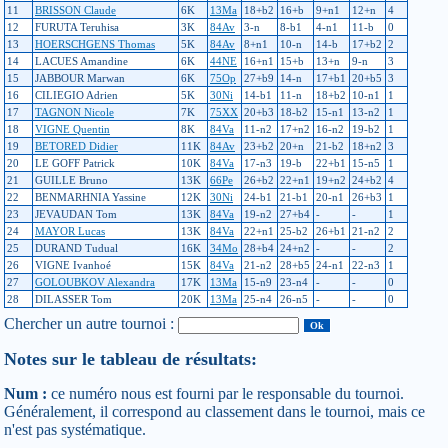
11
BRISSON Claude
6K
13Ma
18+b2
16+b
9+n1
12+n
4
12
FURUTA Teruhisa
3K
84Av
3-n
8-b1
4-n1
11-b
0
13
HOERSCHGENS Thomas
5K
84Av
8+n1
10-n
14-b
17+b2
2
14
LACUES Amandine
6K
44NE
16+n1
15+b
13+n
9-n
3
15
JABBOUR Marwan
6K
75Op
27+b9
14-n
17+b1
20+b5
3
16
CILIEGIO Adrien
5K
30Ni
14-b1
11-n
18+b2
10-n1
1
17
TAGNON Nicole
7K
75XX
20+b3
18-b2
15-n1
13-n2
1
18
VIGNE Quentin
8K
84Va
11-n2
17+n2
16-n2
19-b2
1
19
BETORED Didier
11K
84Av
23+b2
20+n
21-b2
18+n2
3
20
LE GOFF Patrick
10K
84Va
17-n3
19-b
22+b1
15-n5
1
21
GUILLE Bruno
13K
66Pe
26+b2
22+n1
19+n2
24+b2
4
22
BENMARHNIA Yassine
12K
30Ni
24-b1
21-b1
20-n1
26+b3
1
23
JEVAUDAN Tom
13K
84Va
19-n2
27+b4
-
-
1
24
MAYOR Lucas
13K
84Va
22+n1
25-b2
26+b1
21-n2
2
25
DURAND Tudual
16K
34Mo
28+b4
24+n2
-
-
2
26
VIGNE Ivanhoé
15K
84Va
21-n2
28+b5
24-n1
22-n3
1
27
GOLOUBKOV Alexandra
17K
13Ma
15-n9
23-n4
-
-
0
28
DILASSER Tom
20K
13Ma
25-n4
26-n5
-
-
0
Chercher un autre tournoi :
Notes sur le tableau de résultats:
Num :
ce numéro nous est fourni par le responsable du tournoi.
Généralement, il correspond au classement dans le tournoi, mais ce
n'est pas systématique.