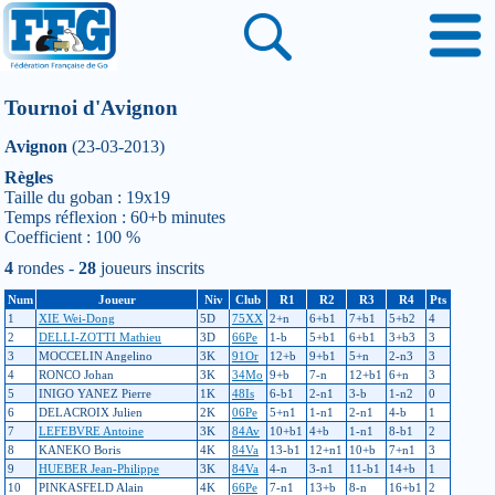
Tournoi d'Avignon
Avignon
(23-03-2013)
Règles
Taille du goban : 19x19
Temps réflexion : 60+b minutes
Coefficient : 100 %
4
rondes -
28
joueurs inscrits
Num
Joueur
Niv
Club
R1
R2
R3
R4
Pts
1
XIE Wei-Dong
5D
75XX
2+n
6+b1
7+b1
5+b2
4
2
DELLI-ZOTTI Mathieu
3D
66Pe
1-b
5+b1
6+b1
3+b3
3
3
MOCCELIN Angelino
3K
91Or
12+b
9+b1
5+n
2-n3
3
4
RONCO Johan
3K
34Mo
9+b
7-n
12+b1
6+n
3
5
INIGO YANEZ Pierre
1K
48Is
6-b1
2-n1
3-b
1-n2
0
6
DELACROIX Julien
2K
06Pe
5+n1
1-n1
2-n1
4-b
1
7
LEFEBVRE Antoine
3K
84Av
10+b1
4+b
1-n1
8-b1
2
8
KANEKO Boris
4K
84Va
13-b1
12+n1
10+b
7+n1
3
9
HUEBER Jean-Philippe
3K
84Va
4-n
3-n1
11-b1
14+b
1
10
PINKASFELD Alain
4K
66Pe
7-n1
13+b
8-n
16+b1
2