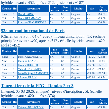
hybride : avant : -452, après : -212, ajustement : +187)
Son
Son
Var
Couleur
Hd
Adversaire
Résultat
Var
niveau
score
Hybride
Blanc
0
David LABBE
4k
1/3
Gagnée
n/a
+16.82
Noir
0
Denis GRAMMONT
5k
0/3
Gagnée
n/a
+15.06
Noir
0
Romain CHASSIGNOLE
3k
2/3
Gagnée
n/a
+20.96
53e tournoi international de Paris
(Charenton-le-Pont, 04-04-2026) niveau d'inscription : 5K (échelle
principale : avant : -490, après : -512 / échelle hybride : avant : -420,
après : -452)
Son
Son
Var
Couleur
Hd
Adversaire
Résultat
Var
niveau
score
Hybride
Blanc
0
Pierre CARDEILLAC
5K
4/6
Gagnée
+27.29
+23.48
Noir
0
Philippe LANOIR
4K
1/4
Perdue
-14.78
-15.96
Noir
0
Jérémie ROCHER
4K
1/5
Perdue
-16.86
-17.75
Blanc
0
Valentin TOURNIER
5K
3/6
Perdue
-20.71
-21.63
Blanc
0
Jean-Philippe LAMBOTTE
6K
4/5
Perdue
-19.76
-20.54
Noir
0
Léonard KLEIN
7K
3/6
Gagnée
+22.91
+19.74
Tournoi lent de la FFG - Rondes 2 et 3
(Internet, 05-03-2026, en ligne) niveau d'inscription : 5k (échelle
hybride : avant : -420, après : -374)
Son
Son
Var
Couleur
Hd
Adversaire
Résultat
Var
niveau
score
Hybride
Noir
0
Clément DELACROIX
3k
1/2
Gagnée
n/a
+23.46