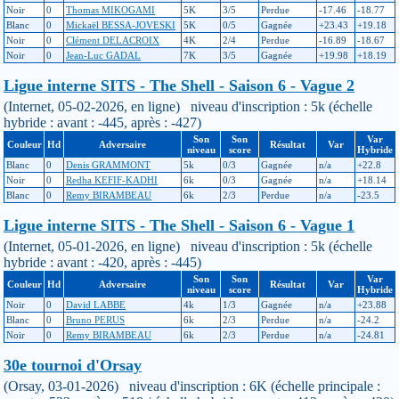
Noir
0
Thomas MIKOGAMI
5K
3/5
Perdue
-17.46
-18.77
Blanc
0
Mickaël BESSA-JOVESKI
5K
0/5
Gagnée
+23.43
+19.18
Noir
0
Clément DELACROIX
4K
2/4
Perdue
-16.89
-18.67
Noir
0
Jean-Luc GADAL
7K
3/5
Gagnée
+19.98
+18.19
Ligue interne SITS - The Shell - Saison 6 - Vague 2
(Internet, 05-02-2026, en ligne) niveau d'inscription : 5k (échelle
hybride : avant : -445, après : -427)
Son
Son
Var
Couleur
Hd
Adversaire
Résultat
Var
niveau
score
Hybride
Blanc
0
Denis GRAMMONT
5k
0/3
Gagnée
n/a
+22.8
Noir
0
Redha KEFIF-KADHI
6k
0/3
Gagnée
n/a
+18.14
Blanc
0
Remy BIRAMBEAU
6k
2/3
Perdue
n/a
-23.5
Ligue interne SITS - The Shell - Saison 6 - Vague 1
(Internet, 05-01-2026, en ligne) niveau d'inscription : 5k (échelle
hybride : avant : -420, après : -445)
Son
Son
Var
Couleur
Hd
Adversaire
Résultat
Var
niveau
score
Hybride
Noir
0
David LABBE
4k
1/3
Gagnée
n/a
+23.88
Blanc
0
Bruno PERUS
6k
2/3
Perdue
n/a
-24.2
Noir
0
Remy BIRAMBEAU
6k
2/3
Perdue
n/a
-24.81
30e tournoi d'Orsay
(Orsay, 03-01-2026) niveau d'inscription : 6K (échelle principale :