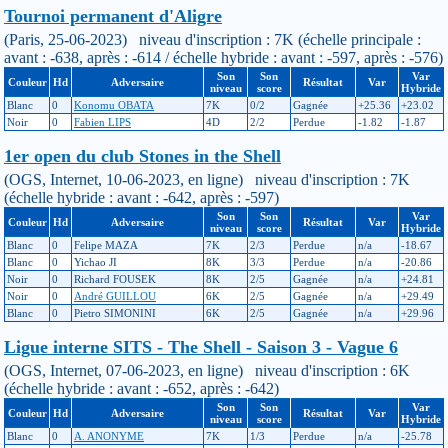
Tournoi permanent d'Aligre
(Paris, 25-06-2023) niveau d'inscription : 7K (échelle principale :
avant : -638, après : -614 / échelle hybride : avant : -597, après : -576)
Son
Son
Var
Couleur
Hd
Adversaire
Résultat
Var
niveau
score
Hybride
Blanc
0
Konomu OBATA
7K
0/2
Gagnée
+25.36
+23.02
Noir
0
Fabien LIPS
4D
2/2
Perdue
-1.82
-1.87
1er open du club Stones in the Shell
(OGS, Internet, 10-06-2023, en ligne) niveau d'inscription : 7K
(échelle hybride : avant : -642, après : -597)
Son
Son
Var
Couleur
Hd
Adversaire
Résultat
Var
niveau
score
Hybride
Blanc
0
Felipe MAZA
7K
2/3
Perdue
n/a
-18.67
Blanc
0
Yichao JI
8K
3/3
Perdue
n/a
-20.86
Noir
0
Richard FOUSEK
8K
2/5
Gagnée
n/a
+24.81
Noir
0
André GUILLOU
6K
2/5
Gagnée
n/a
+29.49
Blanc
0
Pietro SIMONINI
6K
2/5
Gagnée
n/a
+29.96
Ligue interne SITS - The Shell - Saison 3 - Vague 6
(OGS, Internet, 07-06-2023, en ligne) niveau d'inscription : 6K
(échelle hybride : avant : -652, après : -642)
Son
Son
Var
Couleur
Hd
Adversaire
Résultat
Var
niveau
score
Hybride
Blanc
0
A. ANONYME
7K
1/3
Perdue
n/a
-25.78