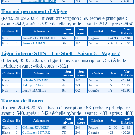
Blanc
0
Guillaume DE KEIJSER
5k
3/3
Perdue
n/a
-14.46
Tournoi permanent d'Aligre
(Paris, 28-09-2025) niveau d'inscription : 6K (échelle principale :
avant : -542, après : -532 / échelle hybride : avant : -512, après : -504)
Son
Son
Var
Couleur
Hd
Adversaire
Résultat
Var
niveau
score
Hybride
Noir
0
Jean-Michel BOÜAULT
6K
0/1
Gagnée
+24.93
+23.86
Noir
3
Jérôme LADAN
3K
1/2
Perdue
-14.91
-15.38
Ligue interne SITS - The Shell - Saison 5 - Vague 7
(Internet, 05-07-2025, en ligne) niveau d'inscription : 5k (échelle
hybride : avant : -488, après : -512)
Son
Son
Var
Couleur
Hd
Adversaire
Résultat
Var
niveau
score
Hybride
Blanc
0
Sylvain MENARD
9k
1/2
Perdue
n/a
-25.44
Noir
0
Jialong JIANG
4k
3/3
Perdue
n/a
-14.97
Noir
0
Benoît MANHES
8k
0/2
Gagnée
n/a
+15.97
Tournoi de Rouen
(Rouen, 28-06-2025) niveau d'inscription : 6K (échelle principale :
avant : -540, après : -542 / échelle hybride : avant : -483, après : -488)
Son
Son
Var
Couleur
Hd
Adversaire
Résultat
Var
niveau
score
Hybride
Blanc
0
Clément JOUBERT
6K
2/4
Perdue
-24.36
-24.49
Blanc
0
Guillaume LITVAK
7K
2/4
Gagnée
+23
+20.26