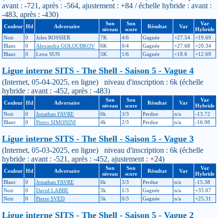
avant : -721, après : -564, ajustement : +84 / échelle hybride : avant :
-483, après : -430)
Son
Son
Var
Couleur
Hd
Adversaire
Résultat
Var
niveau
score
Hybride
Noir
0
Jules ROSSIER
7K
4/6
Gagnée
+27.54
+19.69
Blanc
0
Alexandra GOLOUBKOV
6K
0/4
Gagnée
+27.68
+20.34
Blanc
0
Leou SUN
5K
1/6
Gagnée
+18.6
+12.69
Ligue interne SITS - The Shell - Saison 5 - Vague 4
(Internet, 05-04-2025, en ligne) niveau d'inscription : 6k (échelle
hybride : avant : -452, après : -483)
Son
Son
Var
Couleur
Hd
Adversaire
Résultat
Var
niveau
score
Hybride
Noir
0
Jonathan FAVRE
6k
3/3
Perdue
n/a
-13.72
Blanc
0
Pietro SIMONINI
4k
2/3
Perdue
n/a
-16.98
Ligue interne SITS - The Shell - Saison 5 - Vague 3
(Internet, 05-03-2025, en ligne) niveau d'inscription : 6k (échelle
hybride : avant : -521, après : -452, ajustement : +24)
Son
Son
Var
Couleur
Hd
Adversaire
Résultat
Var
niveau
score
Hybride
Blanc
0
Jonathan FAVRE
6k
3/3
Perdue
n/a
-15.38
Noir
0
David LABBE
3k
1/3
Gagnée
n/a
+35.07
Noir
0
Pierre SVED
5k
0/3
Gagnée
n/a
+25.31
Ligue interne SITS - The Shell - Saison 5 - Vague 2