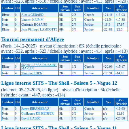
avant : -523, après : -518 / échelle hybride : avant : -413, après : -420)
Son
Son
Var
Couleur
Hd
Adversaire
Résultat
Var
niveau
score
Hybride
Blanc
0
Alexis GERARD
6K
2/3
Gagnée
+21.46
+15.93
Noir
0
Vincent KRIMM
5K
2/4
Gagnée
+22.54
+17.88
Noir
0
Christian HOSANG
4K
2/4
Perdue
-16.3
-17.97
Blanc
0
Jean-Philippe LAMBOTTE
6K
3/5
Perdue
-22.48
-22.5
Tournoi permanent d'Aligre
(Paris, 14-12-2025) niveau d'inscription : 6K (échelle principale :
avant : -532, après : -523 / échelle hybride : avant : -414, après : -413)
Son
Son
Var
Couleur
Hd
Adversaire
Résultat
Var
niveau
score
Hybride
Sophie LEBAS DE SAINT
Blanc
0
5K
1/2
Gagnée
+20.99
+15.17
MARTIN
Noir
4
Timothy EDEN
2K
2/2
Perdue
-12.38
-14.08
Ligue interne SITS - The Shell - Saison 5 - Vague 12
(Internet, 05-12-2025, en ligne) niveau d'inscription : 5k (échelle
hybride : avant : -447, après : -414)
Son
Son
Var
Couleur
Hd
Adversaire
Résultat
Var
niveau
score
Hybride
Noir
0
Remy BIRAMBEAU
6k
0/3
Gagnée
n/a
+19.65
Noir
0
Guillaume DE KEIJSER
3k
3/3
Perdue
n/a
-12.93
Noir
0
David LABBE
4k
1/3
Gagnée
n/a
+25.88
Ligue interne SITS - The Shell - Saison 5 - Vague 11