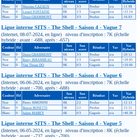
niveau
score
Hybride
Blanc
0
Maxime CAZAUX
4K
3/3
Perdue
n/a
-11.98
Noir
0
Lionel FONTAINE
8K
1/3
Gagnée
n/a
+25.14
Blanc
0
Denis GRAMMONT
6K
3/3
Perdue
n/a
-16.83
Ligue interne SITS - The Shell - Saison 4 - Vague 7
(Internet, 08-07-2024, en ligne) niveau d'inscription : 7K (échelle
hybride : avant : -688, après : -657)
Son
Son
Var
Couleur
Hd
Adversaire
Résultat
Var
niveau
score
Hybride
Blanc
0
Denis GRAMMONT
6K
3/3
Perdue
n/a
-20.12
Noir
0
Remy BIRAMBEAU
7K
1/3
Gagnée
n/a
+29.95
Noir
0
Van Thuan DO
9K
0/3
Gagnée
n/a
+20.66
Ligue interne SITS - The Shell - Saison 4 - Vague 6
(Internet, 06-06-2024, en ligne) niveau d'inscription : 7K (échelle
hybride : avant : -700, après : -688)
Son
Son
Var
Couleur
Hd
Adversaire
Résultat
Var
niveau
score
Hybride
Noir
0
Pietro SIMONINI
4K
2/2
Perdue
n/a
-12.13
Blanc
0
Benoit BONETTI
5K
2/2
Perdue
n/a
-15.51
Blanc
0
Julien MAREY
4K
0/3
Gagnée
n/a
+40.36
Ligue interne SITS - The Shell - Saison 4 - Vague 5
(Internet, 06-05-2024, en ligne) niveau d'inscription : 8K (échelle
hybride : avant : -737, après : -700)