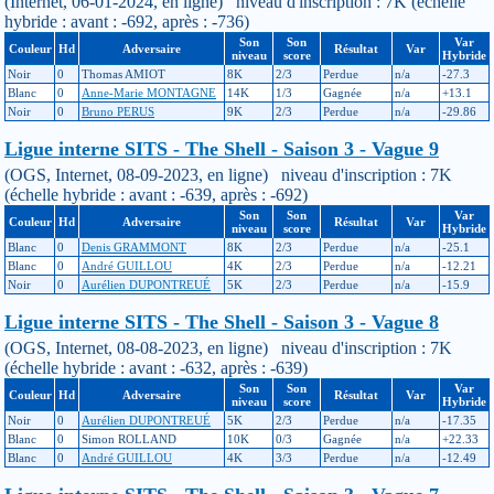
(Internet, 06-01-2024, en ligne) niveau d'inscription : 7K (échelle
hybride : avant : -692, après : -736)
Son
Son
Var
Couleur
Hd
Adversaire
Résultat
Var
niveau
score
Hybride
Noir
0
Thomas AMIOT
8K
2/3
Perdue
n/a
-27.3
Blanc
0
Anne-Marie MONTAGNE
14K
1/3
Gagnée
n/a
+13.1
Noir
0
Bruno PERUS
9K
2/3
Perdue
n/a
-29.86
Ligue interne SITS - The Shell - Saison 3 - Vague 9
(OGS, Internet, 08-09-2023, en ligne) niveau d'inscription : 7K
(échelle hybride : avant : -639, après : -692)
Son
Son
Var
Couleur
Hd
Adversaire
Résultat
Var
niveau
score
Hybride
Blanc
0
Denis GRAMMONT
8K
2/3
Perdue
n/a
-25.1
Blanc
0
André GUILLOU
4K
2/3
Perdue
n/a
-12.21
Noir
0
Aurélien DUPONTREUÉ
5K
2/3
Perdue
n/a
-15.9
Ligue interne SITS - The Shell - Saison 3 - Vague 8
(OGS, Internet, 08-08-2023, en ligne) niveau d'inscription : 7K
(échelle hybride : avant : -632, après : -639)
Son
Son
Var
Couleur
Hd
Adversaire
Résultat
Var
niveau
score
Hybride
Noir
0
Aurélien DUPONTREUÉ
5K
2/3
Perdue
n/a
-17.35
Blanc
0
Simon ROLLAND
10K
0/3
Gagnée
n/a
+22.33
Blanc
0
André GUILLOU
4K
3/3
Perdue
n/a
-12.49