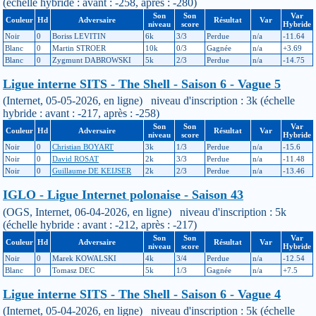
(échelle hybride : avant : -258, après : -280)
Son
Son
Var
Couleur
Hd
Adversaire
Résultat
Var
niveau
score
Hybride
Noir
0
Boriss LEVITIN
6k
3/3
Perdue
n/a
-11.64
Blanc
0
Martin STROER
10k
0/3
Gagnée
n/a
+3.69
Blanc
0
Zygmunt DABROWSKI
5k
2/3
Perdue
n/a
-14.75
Ligue interne SITS - The Shell - Saison 6 - Vague 5
(Internet, 05-05-2026, en ligne) niveau d'inscription : 3k (échelle
hybride : avant : -217, après : -258)
Son
Son
Var
Couleur
Hd
Adversaire
Résultat
Var
niveau
score
Hybride
Noir
0
Christian BOYART
3k
1/3
Perdue
n/a
-15.6
Noir
0
David ROSAT
2k
3/3
Perdue
n/a
-11.48
Noir
0
Guillaume DE KEIJSER
2k
2/3
Perdue
n/a
-13.46
IGLO - Ligue Internet polonaise - Saison 43
(OGS, Internet, 06-04-2026, en ligne) niveau d'inscription : 5k
(échelle hybride : avant : -212, après : -217)
Son
Son
Var
Couleur
Hd
Adversaire
Résultat
Var
niveau
score
Hybride
Noir
0
Marek KOWALSKI
4k
3/4
Perdue
n/a
-12.54
Blanc
0
Tomasz DEC
5k
1/3
Gagnée
n/a
+7.5
Ligue interne SITS - The Shell - Saison 6 - Vague 4
(Internet, 05-04-2026, en ligne) niveau d'inscription : 5k (échelle