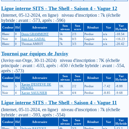
Ligue interne SITS - The Shell - Saison 4 - Vague 12
(Internet, 05-12-2024, en ligne) niveau d'inscription : 7k (échelle
hybride : avant : -573, après : -596)
Son
Son
Var
Couleur
Hd
Adversaire
Résultat
Var
niveau
score
Hybride
Blanc
0
Denis GRAMMONT
5k
2/3
Perdue
n/a
-18.54
Noir
0
Jean-Luc GADAL
9k
0/3
Gagnée
n/a
+16.23
Blanc
0
Thomas AMIOT
7k
3/3
Perdue
n/a
-20.42
Tournoi par équipes de Juvisy
(Juvisy-sur-Orge, 30-11-2024) niveau d'inscription : 7K (échelle
principale : avant : -633, après : -650 / échelle hybride : avant : -554,
après : -573)
Son
Son
Var
Couleur
Hd
Adversaire
Résultat
Var
niveau
score
Hybride
Xavier D'ESTEVE DE
Noir
5
1K
2/2
Perdue
-7.42
-8.88
PRADEL
Noir
4
Xavier SAULNIER
2K
4/4
Perdue
-8.85
-9.68
Ligue interne SITS - The Shell - Saison 4 - Vague 11
(Internet, 05-11-2024, en ligne) niveau d'inscription : 7k (échelle
hybride : avant : -593, après : -554)
Son
Son
Var
Couleur
Hd
Adversaire
Résultat
Var
niveau
score
Hybride
Blanc
0
Sylvain RASTOUL
4k
3/3
Perdue
n/a
-15.2