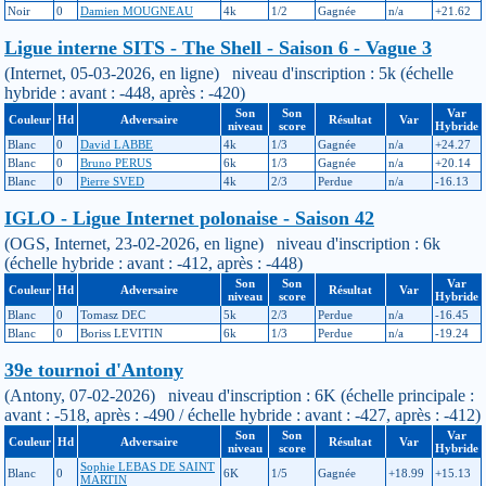
Noir
0
Damien MOUGNEAU
4k
1/2
Gagnée
n/a
+21.62
Ligue interne SITS - The Shell - Saison 6 - Vague 3
(Internet, 05-03-2026, en ligne) niveau d'inscription : 5k (échelle
hybride : avant : -448, après : -420)
Son
Son
Var
Couleur
Hd
Adversaire
Résultat
Var
niveau
score
Hybride
Blanc
0
David LABBE
4k
1/3
Gagnée
n/a
+24.27
Blanc
0
Bruno PERUS
6k
1/3
Gagnée
n/a
+20.14
Blanc
0
Pierre SVED
4k
2/3
Perdue
n/a
-16.13
IGLO - Ligue Internet polonaise - Saison 42
(OGS, Internet, 23-02-2026, en ligne) niveau d'inscription : 6k
(échelle hybride : avant : -412, après : -448)
Son
Son
Var
Couleur
Hd
Adversaire
Résultat
Var
niveau
score
Hybride
Blanc
0
Tomasz DEC
5k
2/3
Perdue
n/a
-16.45
Blanc
0
Boriss LEVITIN
6k
1/3
Perdue
n/a
-19.24
39e tournoi d'Antony
(Antony, 07-02-2026) niveau d'inscription : 6K (échelle principale :
avant : -518, après : -490 / échelle hybride : avant : -427, après : -412)
Son
Son
Var
Couleur
Hd
Adversaire
Résultat
Var
niveau
score
Hybride
Sophie LEBAS DE SAINT
Blanc
0
6K
1/5
Gagnée
+18.99
+15.13
MARTIN