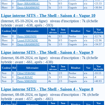
Blanc
0
Remy BIRAMBEAU
7k
0/3
Gagnée
n/a
+23.33
Blanc
0
Denis GRAMMONT
5k
1/3
Gagnée
n/a
+30.94
Ligue interne SITS - The Shell - Saison 4 - Vague 10
(Internet, 05-10-2024, en ligne) niveau d'inscription : 7k (échelle
hybride : avant : -638, après : -593)
Son
Son
Var
Couleur
Hd
Adversaire
Résultat
Var
niveau
score
Hybride
Blanc
0
Pietro SIMONINI
4k
3/3
Perdue
n/a
-12.74
Blanc
0
Lionel FONTAINE
8k
0/3
Gagnée
n/a
+22.96
Blanc
0
Denis GRAMMONT
5k
1/3
Gagnée
n/a
+34.57
Ligue interne SITS - The Shell - Saison 4 - Vague 9
(Internet, 06-09-2024, en ligne) niveau d'inscription : 7k (échelle
hybride : avant : -661, après : -638)
Son
Son
Var
Couleur
Hd
Adversaire
Résultat
Var
niveau
score
Hybride
Noir
0
Chloé STAWSKI
3k
2/3
Perdue
n/a
-10.15
Noir
0
David ROSAT
2k
3/3
Perdue
n/a
-8
Noir
0
Pietro SIMONINI
4k
2/3
Gagnée
n/a
+40.93
Ligue interne SITS - The Shell - Saison 4 - Vague 8
(Internet, 08-08-2024, en ligne) niveau d'inscription : 7K (échelle
hybride : avant : -657, après : -661)
Son
Son
Var
Couleur
Hd
Adversaire
Résultat
Var