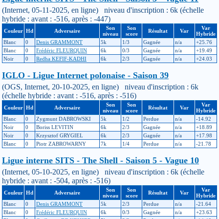
(Internet, 05-11-2025, en ligne) niveau d'inscription : 6k (échelle
hybride : avant : -516, après : -447)
Son
Son
Var
Couleur
Hd
Adversaire
Résultat
Var
niveau
score
Hybride
Blanc
0
Denis GRAMMONT
5k
1/3
Gagnée
n/a
+25.76
Blanc
0
Frédéric FLEURQUIN
6k
0/3
Gagnée
n/a
+19.49
Noir
0
Redha KEFIF-KADHI
6k
2/3
Gagnée
n/a
+24.03
IGLO - Ligue Internet polonaise - Saison 39
(OGS, Internet, 20-10-2025, en ligne) niveau d'inscription : 6k
(échelle hybride : avant : -516, après : -516)
Son
Son
Var
Couleur
Hd
Adversaire
Résultat
Var
niveau
score
Hybride
Blanc
0
Zygmunt DABROWSKI
5k
1/2
Perdue
n/a
-14.92
Noir
0
Boriss LEVITIN
6k
2/3
Gagnée
n/a
+18.89
Noir
0
Krzysztof GRYGIEL
6k
2/3
Gagnée
n/a
+17.98
Blanc
0
Piotr ZABROWARNY
7k
1/4
Perdue
n/a
-21.78
Ligue interne SITS - The Shell - Saison 5 - Vague 10
(Internet, 05-10-2025, en ligne) niveau d'inscription : 6k (échelle
hybride : avant : -504, après : -516)
Son
Son
Var
Couleur
Hd
Adversaire
Résultat
Var
niveau
score
Hybride
Blanc
0
Denis GRAMMONT
5k
2/3
Perdue
n/a
-21.64
Blanc
0
Frédéric FLEURQUIN
6k
0/3
Gagnée
n/a
+23.63