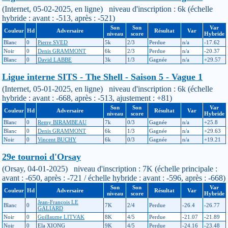
(Internet, 05-02-2025, en ligne) niveau d'inscription : 6k (échelle
hybride : avant : -513, après : -521)
Son
Son
Var
Couleur
Hd
Adversaire
Résultat
Var
niveau
score
Hybride
Blanc
0
Pierre SVED
5k
2/3
Perdue
n/a
-17.62
Noir
0
Denis GRAMMONT
6k
2/3
Perdue
n/a
-20.37
Blanc
0
David LABBE
3k
1/3
Gagnée
n/a
+29.57
Ligue interne SITS - The Shell - Saison 5 - Vague 1
(Internet, 05-01-2025, en ligne) niveau d'inscription : 6k (échelle
hybride : avant : -668, après : -513, ajustement : +81)
Son
Son
Var
Couleur
Hd
Adversaire
Résultat
Var
niveau
score
Hybride
Blanc
0
Remy BIRAMBEAU
7k
0/3
Gagnée
n/a
+25.8
Blanc
0
Denis GRAMMONT
6k
1/3
Gagnée
n/a
+29.63
Noir
0
Vincent BUCHY
6k
0/3
Gagnée
n/a
+19.21
29e tournoi d'Orsay
(Orsay, 04-01-2025) niveau d'inscription : 7K (échelle principale :
avant : -650, après : -721 / échelle hybride : avant : -596, après : -668)
Son
Son
Var
Couleur
Hd
Adversaire
Résultat
Var
niveau
score
Hybride
Jean-François LE
Blanc
0
7K
2/4
Perdue
-26.4
-26.77
GALIARD
Noir
0
Guillaume LITVAK
8K
4/5
Perdue
-21.07
-21.89
Noir
0
Ela XIONG
9K
4/5
Perdue
-24.16
-23.48