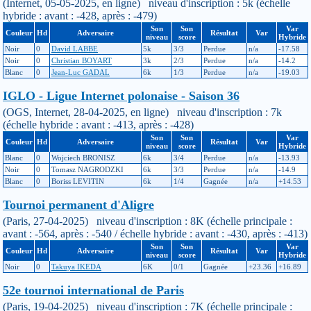
(Internet, 05-05-2025, en ligne) niveau d'inscription : 5k (échelle
hybride : avant : -428, après : -479)
Son
Son
Var
Couleur
Hd
Adversaire
Résultat
Var
niveau
score
Hybride
Noir
0
David LABBE
5k
3/3
Perdue
n/a
-17.58
Noir
0
Christian BOYART
3k
2/3
Perdue
n/a
-14.2
Blanc
0
Jean-Luc GADAL
6k
1/3
Perdue
n/a
-19.03
IGLO - Ligue Internet polonaise - Saison 36
(OGS, Internet, 28-04-2025, en ligne) niveau d'inscription : 7k
(échelle hybride : avant : -413, après : -428)
Son
Son
Var
Couleur
Hd
Adversaire
Résultat
Var
niveau
score
Hybride
Blanc
0
Wojciech BRONISZ
6k
3/4
Perdue
n/a
-13.93
Noir
0
Tomasz NAGRODZKI
6k
3/3
Perdue
n/a
-14.9
Blanc
0
Boriss LEVITIN
6k
1/4
Gagnée
n/a
+14.53
Tournoi permanent d'Aligre
(Paris, 27-04-2025) niveau d'inscription : 8K (échelle principale :
avant : -564, après : -540 / échelle hybride : avant : -430, après : -413)
Son
Son
Var
Couleur
Hd
Adversaire
Résultat
Var
niveau
score
Hybride
Noir
0
Takuya IKEDA
6K
0/1
Gagnée
+23.36
+16.89
52e tournoi international de Paris
(Paris, 19-04-2025) niveau d'inscription : 7K (échelle principale :