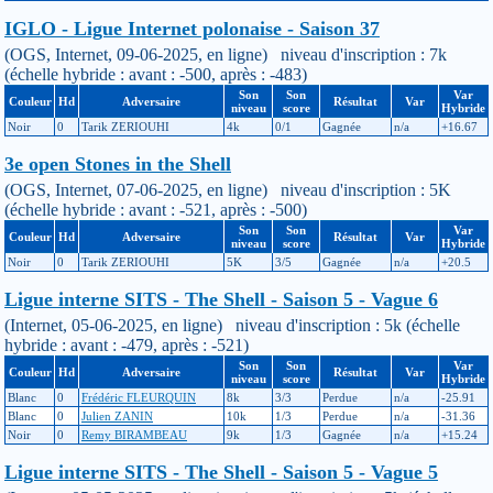
IGLO - Ligue Internet polonaise - Saison 37
(OGS, Internet, 09-06-2025, en ligne) niveau d'inscription : 7k
(échelle hybride : avant : -500, après : -483)
Son
Son
Var
Couleur
Hd
Adversaire
Résultat
Var
niveau
score
Hybride
Noir
0
Tarik ZERIOUHI
4k
0/1
Gagnée
n/a
+16.67
3e open Stones in the Shell
(OGS, Internet, 07-06-2025, en ligne) niveau d'inscription : 5K
(échelle hybride : avant : -521, après : -500)
Son
Son
Var
Couleur
Hd
Adversaire
Résultat
Var
niveau
score
Hybride
Noir
0
Tarik ZERIOUHI
5K
3/5
Gagnée
n/a
+20.5
Ligue interne SITS - The Shell - Saison 5 - Vague 6
(Internet, 05-06-2025, en ligne) niveau d'inscription : 5k (échelle
hybride : avant : -479, après : -521)
Son
Son
Var
Couleur
Hd
Adversaire
Résultat
Var
niveau
score
Hybride
Blanc
0
Frédéric FLEURQUIN
8k
3/3
Perdue
n/a
-25.91
Blanc
0
Julien ZANIN
10k
1/3
Perdue
n/a
-31.36
Noir
0
Remy BIRAMBEAU
9k
1/3
Gagnée
n/a
+15.24
Ligue interne SITS - The Shell - Saison 5 - Vague 5