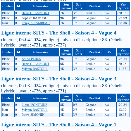
Son
Son
Var
Couleur
Hd
Adversaire
Résultat
Var
niveau
score
Hybride
Blanc
0
Denis GRAMMONT
7K
3/3
Perdue
n/a
-20.92
Blanc
0
Baptiste RAMOND
9K
0/3
Gagnée
n/a
+24.09
Noir
0
Remy BIRAMBEAU
7K
1/3
Gagnée
n/a
+33.38
Ligue interne SITS - The Shell - Saison 4 - Vague 4
(Internet, 06-04-2024, en ligne) niveau d'inscription : 8K (échelle
hybride : avant : -731, après : -737)
Son
Son
Var
Couleur
Hd
Adversaire
Résultat
Var
niveau
score
Hybride
Blanc
0
Bruno PERUS
9K
1/3
Gagnée
n/a
+25.14
Blanc
0
Denis GRAMMONT
6K
1/3
Perdue
n/a
-20.28
Blanc
0
Sylvain RASTOUL
4K
3/3
Perdue
n/a
-11.37
Ligue interne SITS - The Shell - Saison 4 - Vague 3
(Internet, 06-03-2024, en ligne) niveau d'inscription : 8K (échelle
hybride : avant : -736, après : -731)
Son
Son
Var
Couleur
Hd
Adversaire
Résultat
Var
niveau
score
Hybride
Blanc
0
Lionel FONTAINE
8K
0/3
Gagnée
n/a
+29.84
Noir
0
Sylvain RASTOUL
4K
2/3
Perdue
n/a
-13.09
Noir
0
Pietro SIMONINI
4K
3/3
Perdue
n/a
-10.95
Ligue interne SITS - The Shell - Saison 4 - Vague 1