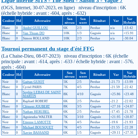
Ligue interne SITS - The Shell - Saison 3 - Vague 7
(OGS, Internet, 30-07-2023, en ligne) niveau d'inscription : 6K
(échelle hybride : avant : -604, après : -632)
Son
Son
Var
Couleur
Hd
Adversaire
Résultat
Var
niveau
score
Hybride
Blanc
0
André GUILLOU
6K
2/3
Perdue
n/a
-13.42
Blanc
0
Van Thuan DO
10K
1/3
Gagnée
n/a
+15.91
Blanc
0
Simon ROLLAND
10K
2/3
Perdue
n/a
-30.04
Tournoi permanent du stage d'été FFG
(La Chaise-Dieu, 08-07-2023) niveau d'inscription : 6K (échelle
principale : avant : -614, après : -633 / échelle hybride : avant : -576,
après : -604)
Son
Son
Var
Couleur
Hd
Adversaire
Résultat
Var
niveau
score
Hybride
Noir
0
Gaëtan GUIOT
5K
2/5
Perdue
-21.73
-13.99
Blanc
0
Cyriel PARIS
7K
4/5
Perdue
-21.59
-22.42
Sophie LEBAS DE SAINT
Blanc
0
8K
4/10
Gagnée
+25.86
+23.48
MARTIN
Noir
0
Raphaël ROBERT
6K
2/5
Perdue
-21.2
-22.02
Blanc
0
Clément JOUBERT
8K
3/5
Gagnée
+27.16
+24.87
Noir
0
Nathan HERUBEL
6K
2/5
Perdue
-17.45
-21.78
Blanc
0
Agnieszka WALTER
7K
3/10
Gagnée
+21.95
+20.87
Noir
0
Etienne LAMOTTE
7K
4/5
Perdue
-19.6
-21.93
Blanc
0
Michael BOUSQUET
7K
4/5
Perdue
-21.55
-22.28
Noir
0
Xavier BASSAND
6K
1/5
Gagnée
+29.11
+27.31