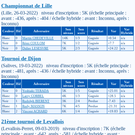
Championnat de Lille
(Lille, 26-03-2022) niveau d'inscription : 5K (échelle principale :
avant : -436, après : -404 / échelle hybride : avant : Inconnu, après :
Inconnu)
Son
Son
Var
Couleur
Hd
Adversaire
Résultat
Var
niveau
score
Hybride
Blanc
0
Martin CHEDEVILLE
14K
1/3
Gagnée
+0.54
n/a
Noir
0
Rémi COULOM
7K
1/2
Gagnée
+7.7
n/a
Noir
0
Didier LESESVRE
5K
2/3
Gagnée
+24.22
n/a
Tournoi de Dijon
(Salives, 19-03-2022) niveau d'inscription : 5K (échelle principale :
avant : -481, après : -436 / échelle hybride : avant : Inconnu, après :
Inconnu)
Son
Son
Var
Couleur
Hd
Adversaire
Résultat
Var
niveau
score
Hybride
Noir
0
Yoshiaki TERADA
5K
1/5
Gagnée
+25.01
n/a
Blanc
0
Larry CORBEL
4K
1/3
Gagnée
+28.5
n/a
Noir
1
Rudolph BIERENT
3K
2/4
Perdue
-7.43
n/a
Blanc
1
Rudy MASSON
7K
4/5
Perdue
-21.31
n/a
Blanc
2
Vincent ACHARD
6K
1/4
Gagnée
+19.83
n/a
21ème tournoi de Levallois
(Levallois-Perret, 09-03-2019) niveau d'inscription : 7K (échelle
principale : avant : -642, après : -581 / échelle hybride : avant :