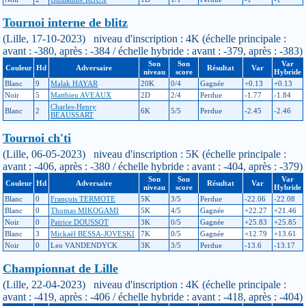
Tournoi interne de blitz
(Lille, 17-10-2023) niveau d'inscription : 4K (échelle principale :
avant : -380, après : -384 / échelle hybride : avant : -379, après : -383)
Son
Son
Var
Couleur
Hd
Adversaire
Résultat
Var
niveau
score
Hybride
Blanc
9
Malak HAYAR
20K
0/4
Gagnée
+0.13
+0.13
Noir
5
Matthieu AVEAUX
2D
2/4
Perdue
-1.77
-1.84
Charles-Henry
Blanc
2
6K
5/5
Perdue
-2.45
-2.46
BEAUSSART
Tournoi ch'ti
(Lille, 06-05-2023) niveau d'inscription : 5K (échelle principale :
avant : -406, après : -380 / échelle hybride : avant : -404, après : -379)
Son
Son
Var
Couleur
Hd
Adversaire
Résultat
Var
niveau
score
Hybride
Blanc
0
François TERMOTE
5K
3/5
Perdue
-22.06
-22.08
Blanc
0
Thomas MIKOGAMI
5K
4/5
Gagnée
+22.27
+21.46
Noir
0
Patrice DOUSSOT
3K
0/5
Gagnée
+25.83
+25.85
Blanc
3
Mickaël BESSA-JOVESKI
7K
0/5
Gagnée
+12.79
+13.61
Noir
0
Leo VANDENDYCK
3K
3/5
Perdue
-13.6
-13.17
Championnat de Lille
(Lille, 22-04-2023) niveau d'inscription : 4K (échelle principale :
avant : -419, après : -406 / échelle hybride : avant : -418, après : -404)