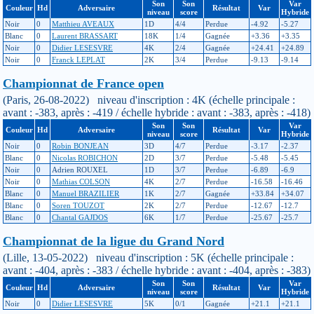
Son
Son
Var
Couleur
Hd
Adversaire
Résultat
Var
niveau
score
Hybride
Noir
0
Matthieu AVEAUX
1D
4/4
Perdue
-4.92
-5.27
Blanc
0
Laurent BRASSART
18K
1/4
Gagnée
+3.36
+3.35
Noir
0
Didier LESESVRE
4K
2/4
Gagnée
+24.41
+24.89
Noir
0
Franck LEPLAT
2K
3/4
Perdue
-9.13
-9.14
Championnat de France open
(Paris, 26-08-2022) niveau d'inscription : 4K (échelle principale :
avant : -383, après : -419 / échelle hybride : avant : -383, après : -418)
Son
Son
Var
Couleur
Hd
Adversaire
Résultat
Var
niveau
score
Hybride
Noir
0
Robin BONJEAN
3D
4/7
Perdue
-3.17
-2.37
Blanc
0
Nicolas ROBICHON
2D
3/7
Perdue
-5.48
-5.45
Noir
0
Adrien ROUXEL
1D
3/7
Perdue
-6.89
-6.9
Noir
0
Mathias COLSON
4K
2/7
Perdue
-16.58
-16.46
Blanc
0
Manuel BRAZILIER
1K
2/7
Gagnée
+33.84
+34.07
Blanc
0
Soren TOUZOT
2K
2/7
Perdue
-12.67
-12.7
Blanc
0
Chantal GAJDOS
6K
1/7
Perdue
-25.67
-25.7
Championnat de la ligue du Grand Nord
(Lille, 13-05-2022) niveau d'inscription : 5K (échelle principale :
avant : -404, après : -383 / échelle hybride : avant : -404, après : -383)
Son
Son
Var
Couleur
Hd
Adversaire
Résultat
Var
niveau
score
Hybride
Noir
0
Didier LESESVRE
5K
0/1
Gagnée
+21.1
+21.1