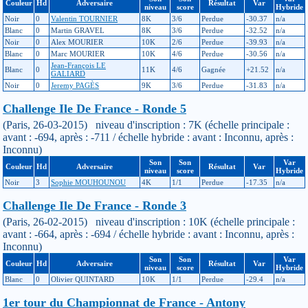
Couleur
Hd
Adversaire
Résultat
Var
niveau
score
Hybride
Noir
0
Valentin TOURNIER
8K
3/6
Perdue
-30.37
n/a
Blanc
0
Martin GRAVEL
8K
3/6
Perdue
-32.52
n/a
Noir
0
Alex MOURIER
10K
2/6
Perdue
-39.93
n/a
Blanc
0
Marc MOURIER
10K
4/6
Perdue
-30.56
n/a
Jean-François LE
Blanc
0
11K
4/6
Gagnée
+21.52
n/a
GALIARD
Noir
0
Jeremy PAGÈS
9K
3/6
Perdue
-31.83
n/a
Challenge Ile De France - Ronde 5
(Paris, 26-03-2015) niveau d'inscription : 7K (échelle principale :
avant : -694, après : -711 / échelle hybride : avant : Inconnu, après :
Inconnu)
Son
Son
Var
Couleur
Hd
Adversaire
Résultat
Var
niveau
score
Hybride
Noir
3
Sophie MOUHOUNOU
4K
1/1
Perdue
-17.35
n/a
Challenge Ile De France - Ronde 3
(Paris, 26-02-2015) niveau d'inscription : 10K (échelle principale :
avant : -664, après : -694 / échelle hybride : avant : Inconnu, après :
Inconnu)
Son
Son
Var
Couleur
Hd
Adversaire
Résultat
Var
niveau
score
Hybride
Blanc
0
Olivier QUINTARD
10K
1/1
Perdue
-29.4
n/a
1er tour du Championnat de France - Antony