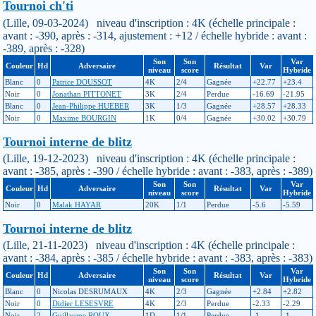
Tournoi ch'ti
(Lille, 09-03-2024) niveau d'inscription : 4K (échelle principale :
avant : -390, après : -314, ajustement : +12 / échelle hybride : avant :
-389, après : -328)
Son
Son
Var
Couleur
Hd
Adversaire
Résultat
Var
niveau
score
Hybride
Blanc
0
Patrice DOUSSOT
4K
2/4
Gagnée
+22.77
+23.4
Noir
0
Jonathan PITTONET
3K
2/4
Perdue
-16.69
-21.95
Blanc
0
Jean-Philippe HUEBER
3K
1/3
Gagnée
+28.57
+28.33
Noir
0
Maxime BOURGIN
1K
0/4
Gagnée
+30.02
+30.79
Tournoi interne de blitz
(Lille, 19-12-2023) niveau d'inscription : 4K (échelle principale :
avant : -385, après : -390 / échelle hybride : avant : -383, après : -389)
Son
Son
Var
Couleur
Hd
Adversaire
Résultat
Var
niveau
score
Hybride
Noir
0
Malak HAYAR
20K
1/1
Perdue
-5.6
-5.59
Tournoi interne de blitz
(Lille, 21-11-2023) niveau d'inscription : 4K (échelle principale :
avant : -384, après : -385 / échelle hybride : avant : -383, après : -383)
Son
Son
Var
Couleur
Hd
Adversaire
Résultat
Var
niveau
score
Hybride
Blanc
0
Nicolas DESRUMAUX
4K
2/3
Gagnée
+2.84
+2.82
Noir
0
Didier LESESVRE
4K
2/3
Perdue
-2.33
-2.29
Noir
2
Guillaume ROUX
1D
1/1
Perdue
-1
-1