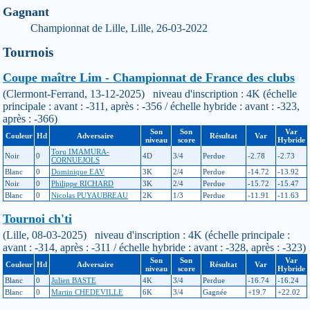
Gagnant
Championnat de Lille, Lille, 26-03-2022
Tournois
Coupe maître Lim - Championnat de France des clubs
(Clermont-Ferrand, 13-12-2025) niveau d'inscription : 4K (échelle
principale : avant : -311, après : -356 / échelle hybride : avant : -323,
après : -366)
Son
Son
Var
Couleur
Hd
Adversaire
Résultat
Var
niveau
score
Hybride
Toru IMAMURA-
Noir
0
4D
3/4
Perdue
-2.78
-2.73
CORNUEJOLS
Blanc
0
Dominique EAV
3K
2/4
Perdue
-14.72
-13.92
Noir
0
Philippe RICHARD
3K
2/4
Perdue
-15.72
-15.47
Blanc
0
Nicolas PUYAUBREAU
2K
1/3
Perdue
-11.91
-11.63
Tournoi ch'ti
(Lille, 08-03-2025) niveau d'inscription : 4K (échelle principale :
avant : -314, après : -311 / échelle hybride : avant : -328, après : -323)
Son
Son
Var
Couleur
Hd
Adversaire
Résultat
Var
niveau
score
Hybride
Blanc
0
Julien BASTE
4K
3/4
Perdue
-16.74
-16.24
Blanc
0
Martin CHEDEVILLE
6K
3/4
Gagnée
+19.7
+22.02