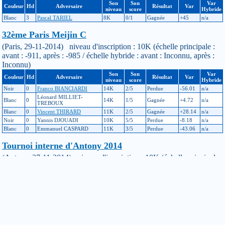
Son
Son
Var
Couleur
Hd
Adversaire
Résultat
Var
niveau
score
Hybride
Blanc
3
Pascal TARIEL
8K
0/1
Gagnée
+45
n/a
32ème Paris Meijin C
(Paris, 29-11-2014) niveau d'inscription : 10K (échelle principale :
avant : -911, après : -985 / échelle hybride : avant : Inconnu, après :
Inconnu)
Son
Son
Var
Couleur
Hd
Adversaire
Résultat
Var
niveau
score
Hybride
Noir
0
Franco BIANCIARDI
14K
2/5
Perdue
-56.01
n/a
Léonard MILLIET-
Blanc
0
14K
1/5
Gagnée
+4.72
n/a
TREBOUX
Blanc
0
Vincent THIRARD
11K
2/5
Gagnée
+28.14
n/a
Noir
0
Yannis DJOUADI
10K
5/5
Perdue
-8.18
n/a
Blanc
0
Emmanuel CASPARD
11K
3/5
Perdue
-43.06
n/a
Tournoi interne d'Antony 2014
(Antony, 27-11-2014) niveau d'inscription : 10K (échelle principale :
avant : -988, après : -911, ajustement : +9 / échelle hybride : avant :
Inconnu, après : Inconnu)
Son
Son
Var
Couleur
Hd
Adversaire
Résultat
Var
niveau
score
Hybride
Noir
0
Ariane OUGIER
1K
3/4
Perdue
0
n/a
Blanc
0
Ilan STEFANON
12K
1/4
Gagnée
+16.97
n/a
Noir
0
Louis DUMONT
1D
4/4
Perdue
0
n/a