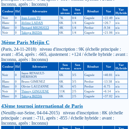
Inconnu, après : Inconnu)
Son
Son
Var
Couleur
Hd
Adversaire
Résultat
Var
niveau
score
Hybride
Noir
0
Jean-Louis TU
7K
0/4
Gagnée
+22.49
n/a
Blanc
0
Jérôme LADAN
6K
1/4
Gagnée
+26.7
n/a
Blanc
0
Bernard MIGNUCCI
4K
1/4
Perdue
-9.34
n/a
Noir
0
Takuya IKEDA
6K
1/4
Gagnée
+21.06
n/a
36ème Paris Meijin C
(Paris, 24-11-2018) niveau d'inscription : 9K (échelle principale :
avant : -854, après : -665, ajustement : +124 / échelle hybride : avant :
Inconnu, après : Inconnu)
Son
Son
Var
Couleur
Hd
Adversaire
Résultat
Var
niveau
score
Hybride
Jason RENAULT-
Noir
0
6K
3/5
Gagnée
+40.81
n/a
HÉRISSON
Blanc
0
Bruno GIMENEZ
6K
3/5
Perdue
-13.58
n/a
Blanc
0
Olivier LAUZANNE
5K
4/5
Perdue
-6.75
n/a
Noir
0
Thierry GINGUENE
11K
2/5
Gagnée
+6.14
n/a
Blanc
0
Takuya IKEDA
6K
2/5
Gagnée
+37.02
n/a
43ème tournoi international de Paris
(Neuilly-sur-Seine, 04-04-2015) niveau d'inscription : 8K (échelle
principale : avant : -711, après : -855 / échelle hybride : avant :
Inconnu, après : Inconnu)
Son
Son
Var