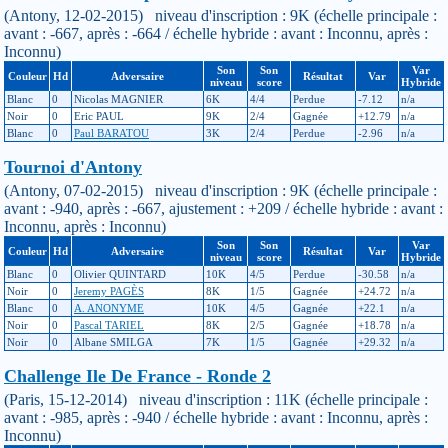
(Antony, 12-02-2015) niveau d'inscription : 9K (échelle principale :
avant : -667, après : -664 / échelle hybride : avant : Inconnu, après :
Inconnu)
Son
Son
Var
Couleur
Hd
Adversaire
Résultat
Var
niveau
score
Hybride
Blanc
0
Nicolas MAGNIER
6K
4/4
Perdue
-7.12
n/a
Noir
0
Eric PAUL
9K
2/4
Gagnée
+12.79
n/a
Blanc
0
Paul BARATOU
3K
2/4
Perdue
-2.96
n/a
Tournoi d'Antony
(Antony, 07-02-2015) niveau d'inscription : 9K (échelle principale :
avant : -940, après : -667, ajustement : +209 / échelle hybride : avant :
Inconnu, après : Inconnu)
Son
Son
Var
Couleur
Hd
Adversaire
Résultat
Var
niveau
score
Hybride
Blanc
0
Olivier QUINTARD
10K
4/5
Perdue
-30.58
n/a
Noir
0
Jeremy PAGÈS
8K
1/5
Gagnée
+24.72
n/a
Blanc
0
A. ANONYME
10K
4/5
Gagnée
+22.1
n/a
Noir
0
Pascal TARIEL
8K
2/5
Gagnée
+18.78
n/a
Noir
0
Albane SMILGA
7K
1/5
Gagnée
+29.32
n/a
Challenge Ile De France - Ronde 2
(Paris, 15-12-2014) niveau d'inscription : 11K (échelle principale :
avant : -985, après : -940 / échelle hybride : avant : Inconnu, après :
Inconnu)