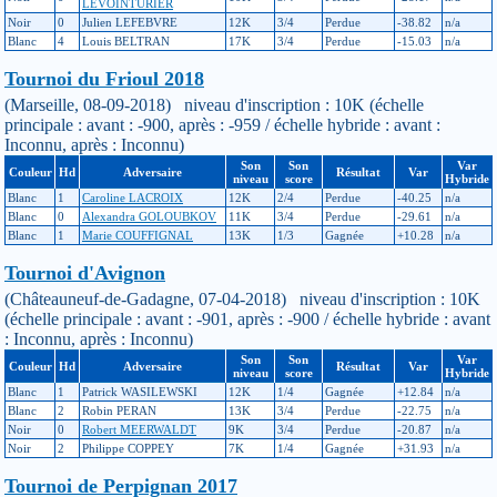
LEVOINTURIER
Noir
0
Julien LEFEBVRE
12K
3/4
Perdue
-38.82
n/a
Blanc
4
Louis BELTRAN
17K
3/4
Perdue
-15.03
n/a
Tournoi du Frioul 2018
(Marseille, 08-09-2018) niveau d'inscription : 10K (échelle
principale : avant : -900, après : -959 / échelle hybride : avant :
Inconnu, après : Inconnu)
Son
Son
Var
Couleur
Hd
Adversaire
Résultat
Var
niveau
score
Hybride
Blanc
1
Caroline LACROIX
12K
2/4
Perdue
-40.25
n/a
Blanc
0
Alexandra GOLOUBKOV
11K
3/4
Perdue
-29.61
n/a
Blanc
1
Marie COUFFIGNAL
13K
1/3
Gagnée
+10.28
n/a
Tournoi d'Avignon
(Châteauneuf-de-Gadagne, 07-04-2018) niveau d'inscription : 10K
(échelle principale : avant : -901, après : -900 / échelle hybride : avant
: Inconnu, après : Inconnu)
Son
Son
Var
Couleur
Hd
Adversaire
Résultat
Var
niveau
score
Hybride
Blanc
1
Patrick WASILEWSKI
12K
1/4
Gagnée
+12.84
n/a
Blanc
2
Robin PERAN
13K
3/4
Perdue
-22.75
n/a
Noir
0
Robert MEERWALDT
9K
3/4
Perdue
-20.87
n/a
Noir
2
Philippe COPPEY
7K
1/4
Gagnée
+31.93
n/a
Tournoi de Perpignan 2017