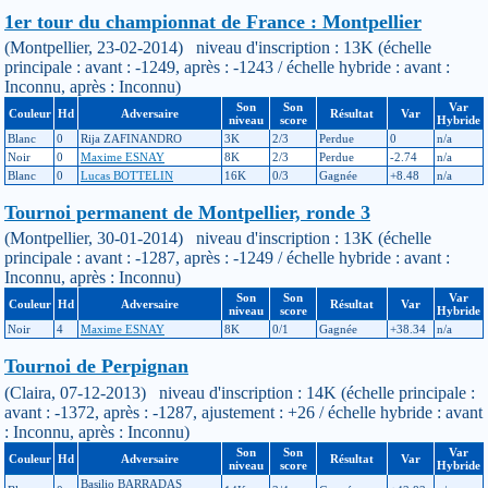
1er tour du championnat de France : Montpellier
(Montpellier, 23-02-2014) niveau d'inscription : 13K (échelle
principale : avant : -1249, après : -1243 / échelle hybride : avant :
Inconnu, après : Inconnu)
Son
Son
Var
Couleur
Hd
Adversaire
Résultat
Var
niveau
score
Hybride
Blanc
0
Rija ZAFINANDRO
3K
2/3
Perdue
0
n/a
Noir
0
Maxime ESNAY
8K
2/3
Perdue
-2.74
n/a
Blanc
0
Lucas BOTTELIN
16K
0/3
Gagnée
+8.48
n/a
Tournoi permanent de Montpellier, ronde 3
(Montpellier, 30-01-2014) niveau d'inscription : 13K (échelle
principale : avant : -1287, après : -1249 / échelle hybride : avant :
Inconnu, après : Inconnu)
Son
Son
Var
Couleur
Hd
Adversaire
Résultat
Var
niveau
score
Hybride
Noir
4
Maxime ESNAY
8K
0/1
Gagnée
+38.34
n/a
Tournoi de Perpignan
(Claira, 07-12-2013) niveau d'inscription : 14K (échelle principale :
avant : -1372, après : -1287, ajustement : +26 / échelle hybride : avant
: Inconnu, après : Inconnu)
Son
Son
Var
Couleur
Hd
Adversaire
Résultat
Var
niveau
score
Hybride
Basilio BARRADAS