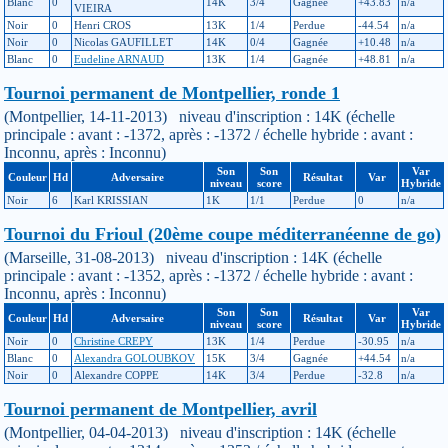
Blanc
0
14K
3/4
Gagnée
+43.83
n/a
VIEIRA
Noir
0
Henri CROS
13K
1/4
Perdue
-44.54
n/a
Noir
0
Nicolas GAUFILLET
14K
0/4
Gagnée
+10.48
n/a
Blanc
0
Eudeline ARNAUD
13K
1/4
Gagnée
+48.81
n/a
Tournoi permanent de Montpellier, ronde 1
(Montpellier, 14-11-2013) niveau d'inscription : 14K (échelle
principale : avant : -1372, après : -1372 / échelle hybride : avant :
Inconnu, après : Inconnu)
Son
Son
Var
Couleur
Hd
Adversaire
Résultat
Var
niveau
score
Hybride
Noir
6
Karl KRISSIAN
1K
1/1
Perdue
0
n/a
Tournoi du Frioul (20ème coupe méditerranéenne de go)
(Marseille, 31-08-2013) niveau d'inscription : 14K (échelle
principale : avant : -1352, après : -1372 / échelle hybride : avant :
Inconnu, après : Inconnu)
Son
Son
Var
Couleur
Hd
Adversaire
Résultat
Var
niveau
score
Hybride
Noir
0
Christine CREPY
13K
1/4
Perdue
-30.95
n/a
Blanc
0
Alexandra GOLOUBKOV
15K
3/4
Gagnée
+44.54
n/a
Noir
0
Alexandre COPPE
14K
3/4
Perdue
-32.8
n/a
Tournoi permanent de Montpellier, avril
(Montpellier, 04-04-2013) niveau d'inscription : 14K (échelle