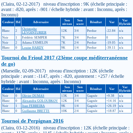
(Claira, 02-12-2017) niveau d'inscription : 9K (échelle principale :
avant : -820, après : -901 / échelle hybride : avant : Inconnu, après :
Inconnu)
Son
Son
Var
Couleur
Hd
Adversaire
Résultat
Var
niveau
score
Hybride
Christophe
Blanc
2
12K
3/4
Perdue
-22.84
n/a
LEVOINTURIER
Noir
1
Frédéric SEMPER
7K
3/4
Perdue
0
n/a
Noir
2
Adama EXMELIN
7K
2/4
Perdue
-19.05
n/a
Blanc
0
Louise HARDY
9K
1/4
Perdue
-39.11
n/a
Tournoi du Frioul 2017 (23ème coupe méditerranéenne
de go)
(Marseille, 02-09-2017) niveau d'inscription : 12K (échelle
principale : avant : -1147, après : -820, ajustement : +257 / échelle
hybride : avant : Inconnu, après : Inconnu)
Son
Son
Var
Couleur
Hd
Adversaire
Résultat
Var
niveau
score
Hybride
Noir
0
Olivier DUMAS
13K
3/4
Gagnée
+9.38
n/a
Blanc
0
Alexandra GOLOUBKOV
12K
3/4
Gagnée
+14.16
n/a
Noir
1
Joao FERREIRA
9K
1/4
Gagnée
+26.19
n/a
Blanc
0
Guillaume BRETTE
10K
2/4
Gagnée
+18.87
n/a
Tournoi de Perpignan 2016
(Claira, 03-12-2016) niveau d'inscription : 12K (échelle principale :