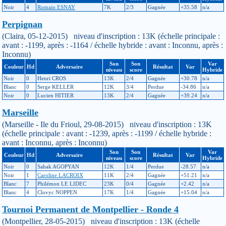
Noir
4
Romain ESNAY
7K
2/3
Gagnée
+35.58
n/a
Perpignan
(Claira, 05-12-2015) niveau d'inscription : 13K (échelle principale :
avant : -1199, après : -1164 / échelle hybride : avant : Inconnu, après :
Inconnu)
Son
Son
Var
Couleur
Hd
Adversaire
Résultat
Var
niveau
score
Hybride
Noir
0
Henri CROS
13K
2/4
Gagnée
+30.78
n/a
Blanc
0
Serge KELLER
12K
3/4
Perdue
-34.86
n/a
Noir
0
Lucien HITIER
13K
2/4
Gagnée
+39.24
n/a
Marseille
(Marseille - Ile du Frioul, 29-08-2015) niveau d'inscription : 13K
(échelle principale : avant : -1239, après : -1199 / échelle hybride :
avant : Inconnu, après : Inconnu)
Son
Son
Var
Couleur
Hd
Adversaire
Résultat
Var
niveau
score
Hybride
Noir
0
Sahak AGOPYAN
12K
1/4
Perdue
-28.57
n/a
Noir
1
Caroline LACROIX
11K
2/4
Gagnée
+51.21
n/a
Blanc
7
Philémon LE LIDEC
23K
0/4
Gagnée
+2.42
n/a
Blanc
4
Clovyc NOPPEN
17K
1/4
Gagnée
+15.04
n/a
Tournoi Permanent de Montpellier - Ronde 4
(Montpellier, 28-05-2015) niveau d'inscription : 13K (échelle