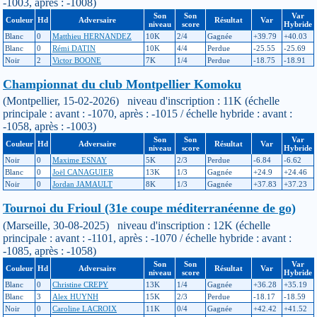
-1003, après : -1008)
Son
Son
Var
Couleur
Hd
Adversaire
Résultat
Var
niveau
score
Hybride
Blanc
0
Matthieu HERNANDEZ
10K
2/4
Gagnée
+39.79
+40.03
Blanc
0
Rémi DATIN
10K
4/4
Perdue
-25.55
-25.69
Noir
2
Victor BOONE
7K
1/4
Perdue
-18.75
-18.91
Championnat du club Montpellier Komoku
(Montpellier, 15-02-2026) niveau d'inscription : 11K (échelle
principale : avant : -1070, après : -1015 / échelle hybride : avant :
-1058, après : -1003)
Son
Son
Var
Couleur
Hd
Adversaire
Résultat
Var
niveau
score
Hybride
Noir
0
Maxime ESNAY
5K
2/3
Perdue
-6.84
-6.62
Blanc
0
Joël CANAGUIER
13K
1/3
Gagnée
+24.9
+24.46
Noir
0
Jordan JAMAULT
8K
1/3
Gagnée
+37.83
+37.23
Tournoi du Frioul (31e coupe méditerranéenne de go)
(Marseille, 30-08-2025) niveau d'inscription : 12K (échelle
principale : avant : -1101, après : -1070 / échelle hybride : avant :
-1085, après : -1058)
Son
Son
Var
Couleur
Hd
Adversaire
Résultat
Var
niveau
score
Hybride
Blanc
0
Christine CREPY
13K
1/4
Gagnée
+36.28
+35.19
Blanc
3
Alex HUYNH
15K
2/3
Perdue
-18.17
-18.59
Noir
0
Caroline LACROIX
11K
0/4
Gagnée
+42.42
+41.52