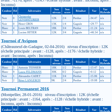
avant : -1176, après : -1145 / échelle hybride : avant : Inconnu, après :
Inconnu)
Son
Son
Var
Couleur
Hd
Adversaire
Résultat
Var
niveau
score
Hybride
Christophe
Noir
0
12K
2/4
Perdue
-34.47
n/a
LEVOINTURIER
Noir
0
Henri CROS
13K
1/4
Gagnée
+29.77
n/a
Blanc
4
Louis BELTRAN
18K
3/4
Perdue
-11.24
n/a
Noir
1
Lucien HITIER
12K
3/4
Gagnée
+46.54
n/a
Tournoi d'Avignon
(Châteauneuf-de-Gadagne, 02-04-2016) niveau d'inscription : 12K
(échelle principale : avant : -1128, après : -1176 / échelle hybride :
avant : Inconnu, après : Inconnu)
Son
Son
Var
Couleur
Hd
Adversaire
Résultat
Var
niveau
score
Hybride
Blanc
5
Antonin TEISSIER
18K
1/2
Perdue
-13.47
n/a
Blanc
9
Laura FELDMANN
30K
0/2
Gagnée
+0.12
n/a
Noir
1
Alexandre CADET
11K
3/4
Perdue
-15.06
n/a
Noir
2
Rémi LANGERON
9K
2/4
Perdue
-19.08
n/a
Tournoi Permanent 2016
(Montpellier, 28-01-2016) niveau d'inscription : 12K (échelle
principale : avant : -1164, après : -1128 / échelle hybride : avant :
Inconnu, après : Inconnu)
Son
Son
Var
Couleur
Hd
Adversaire
Résultat
Var
niveau
score
Hybride