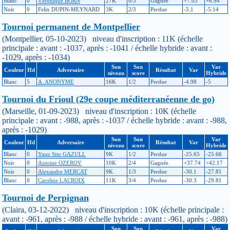
Blanc
0
Véronique BORN
27K
0/3
Gagnée
+7.03
+6.94
Noir
0
Felix DUPIN-MEYNARD
3K
2/3
Perdue
-5.1
-5.14
Tournoi permanent de Montpellier
(Montpellier, 05-10-2023) niveau d'inscription : 11K (échelle
principale : avant : -1037, après : -1041 / échelle hybride : avant :
-1029, après : -1034)
Son
Son
Var
Couleur
Hd
Adversaire
Résultat
Var
niveau
score
Hybride
Blanc
5
A. ANONYME
16K
1/2
Perdue
-4.98
-5
Tournoi du Frioul (29e coupe méditerranéenne de go)
(Marseille, 01-09-2023) niveau d'inscription : 10K (échelle
principale : avant : -988, après : -1037 / échelle hybride : avant : -988,
après : -1029)
Son
Son
Var
Couleur
Hd
Adversaire
Résultat
Var
niveau
score
Hybride
Blanc
0
Yann Situ GAZULL
9K
1/2
Perdue
-25.65
-25.66
Noir
0
Antoine OZEROV
10K
2/4
Gagnée
+37.74
+42.17
Noir
0
Alexandre MERCAT
9K
1/3
Perdue
-30.1
-27.81
Blanc
0
Caroline LACROIX
11K
3/4
Perdue
-30.3
-29.81
Tournoi de Perpignan
(Claira, 03-12-2022) niveau d'inscription : 10K (échelle principale :
avant : -961, après : -988 / échelle hybride : avant : -961, après : -988)
Son
Son
Var