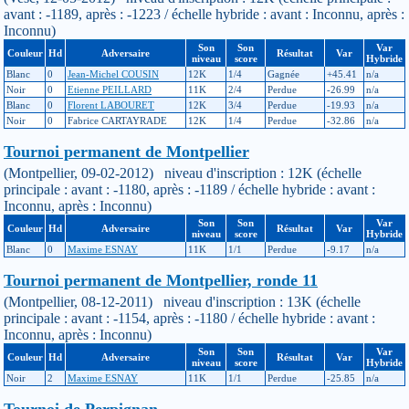
avant : -1189, après : -1223 / échelle hybride : avant : Inconnu, après :
Inconnu)
Son
Son
Var
Couleur
Hd
Adversaire
Résultat
Var
niveau
score
Hybride
Blanc
0
Jean-Michel COUSIN
12K
1/4
Gagnée
+45.41
n/a
Noir
0
Etienne PEILLARD
11K
2/4
Perdue
-26.99
n/a
Blanc
0
Florent LABOURET
12K
3/4
Perdue
-19.93
n/a
Noir
0
Fabrice CARTAYRADE
12K
1/4
Perdue
-32.86
n/a
Tournoi permanent de Montpellier
(Montpellier, 09-02-2012) niveau d'inscription : 12K (échelle
principale : avant : -1180, après : -1189 / échelle hybride : avant :
Inconnu, après : Inconnu)
Son
Son
Var
Couleur
Hd
Adversaire
Résultat
Var
niveau
score
Hybride
Blanc
0
Maxime ESNAY
11K
1/1
Perdue
-9.17
n/a
Tournoi permanent de Montpellier, ronde 11
(Montpellier, 08-12-2011) niveau d'inscription : 13K (échelle
principale : avant : -1154, après : -1180 / échelle hybride : avant :
Inconnu, après : Inconnu)
Son
Son
Var
Couleur
Hd
Adversaire
Résultat
Var
niveau
score
Hybride
Noir
2
Maxime ESNAY
11K
1/1
Perdue
-25.85
n/a
Tournoi de Perpignan