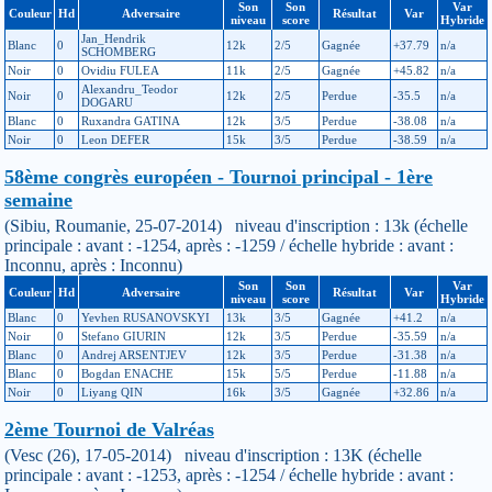
Son
Son
Var
Couleur
Hd
Adversaire
Résultat
Var
niveau
score
Hybride
Jan_Hendrik
Blanc
0
12k
2/5
Gagnée
+37.79
n/a
SCHOMBERG
Noir
0
Ovidiu FULEA
11k
2/5
Gagnée
+45.82
n/a
Alexandru_Teodor
Noir
0
12k
2/5
Perdue
-35.5
n/a
DOGARU
Blanc
0
Ruxandra GATINA
12k
3/5
Perdue
-38.08
n/a
Noir
0
Leon DEFER
15k
3/5
Perdue
-38.59
n/a
58ème congrès européen - Tournoi principal - 1ère
semaine
(Sibiu, Roumanie, 25-07-2014) niveau d'inscription : 13k (échelle
principale : avant : -1254, après : -1259 / échelle hybride : avant :
Inconnu, après : Inconnu)
Son
Son
Var
Couleur
Hd
Adversaire
Résultat
Var
niveau
score
Hybride
Blanc
0
Yevhen RUSANOVSKYI
13k
3/5
Gagnée
+41.2
n/a
Noir
0
Stefano GIURIN
12k
3/5
Perdue
-35.59
n/a
Blanc
0
Andrej ARSENTJEV
12k
3/5
Perdue
-31.38
n/a
Blanc
0
Bogdan ENACHE
15k
5/5
Perdue
-11.88
n/a
Noir
0
Liyang QIN
16k
3/5
Gagnée
+32.86
n/a
2ème Tournoi de Valréas
(Vesc (26), 17-05-2014) niveau d'inscription : 13K (échelle
principale : avant : -1253, après : -1254 / échelle hybride : avant :