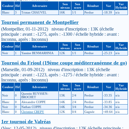
Son
Son
Var
Couleur
Hd
Adversaire
Résultat
Var
niveau
score
Hybride
Blanc
3
Tristan CHAUVEL
16K
1/1
Perdue
-18.39
n/a
Tournoi permanent de Montpellier
(Montpellier, 01-11-2012) niveau d'inscription : 13K (échelle
principale : avant : -1275, après : -1300 / échelle hybride : avant :
Inconnu, après : Inconnu)
Son
Son
Var
Couleur
Hd
Adversaire
Résultat
Var
niveau
score
Hybride
Noir
1
Yassine BENMARHNIA
12K
1/1
Perdue
-25.23
n/a
Tournoi du Frioul (19ème coupe méditerranéenne de go)
(Marseille, 01-09-2012) niveau d'inscription : 13K (échelle
principale : avant : -1223, après : -1275 / échelle hybride : avant :
Inconnu, après : Inconnu)
Son
Son
Var
Couleur
Hd
Adversaire
Résultat
Var
niveau
score
Hybride
Quentin RUYSSEN-
Noir
0
13K
2/4
Perdue
-33.35
n/a
BROCHET
Blanc
0
Alexandre COPPE
14K
2/4
Perdue
-33.85
n/a
Noir
0
Nathan COPPE
14K
3/4
Perdue
-34.36
n/a
Blanc
0
Christine CREPY
12K
0/4
Gagnée
+49.64
n/a
1er tournoi de Valréas
(Vesc, 12-05-2012) niveau d'inscription : 12K (échelle principale :