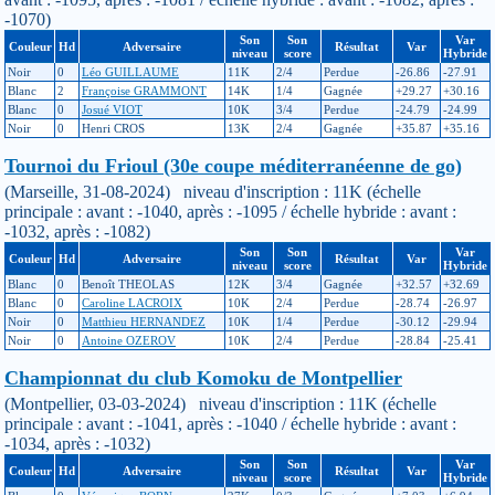
-1070)
Son
Son
Var
Couleur
Hd
Adversaire
Résultat
Var
niveau
score
Hybride
Noir
0
Léo GUILLAUME
11K
2/4
Perdue
-26.86
-27.91
Blanc
2
Françoise GRAMMONT
14K
1/4
Gagnée
+29.27
+30.16
Blanc
0
Josué VIOT
10K
3/4
Perdue
-24.79
-24.99
Noir
0
Henri CROS
13K
2/4
Gagnée
+35.87
+35.16
Tournoi du Frioul (30e coupe méditerranéenne de go)
(Marseille, 31-08-2024) niveau d'inscription : 11K (échelle
principale : avant : -1040, après : -1095 / échelle hybride : avant :
-1032, après : -1082)
Son
Son
Var
Couleur
Hd
Adversaire
Résultat
Var
niveau
score
Hybride
Blanc
0
Benoît THEOLAS
12K
3/4
Gagnée
+32.57
+32.69
Blanc
0
Caroline LACROIX
10K
2/4
Perdue
-28.74
-26.97
Noir
0
Matthieu HERNANDEZ
10K
1/4
Perdue
-30.12
-29.94
Noir
0
Antoine OZEROV
10K
2/4
Perdue
-28.84
-25.41
Championnat du club Komoku de Montpellier
(Montpellier, 03-03-2024) niveau d'inscription : 11K (échelle
principale : avant : -1041, après : -1040 / échelle hybride : avant :
-1034, après : -1032)
Son
Son
Var
Couleur
Hd
Adversaire
Résultat
Var
niveau
score
Hybride