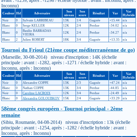
avant : -1259, après : -1298 / échelle hybride : avant : Inconnu, après :
Inconnu)
Son
Son
Var
Couleur
Hd
Adversaire
Résultat
Var
niveau
score
Hybride
Noir
0
Sylvain LARRIBEAU
13K
1/4
Gagnée
+15.44
n/a
Blanc
0
Serge KELLER
12K
2/4
Perdue
-34.02
n/a
Basilio BARRADAS
Blanc
0
12K
2/4
Perdue
-34.27
n/a
VIEIRA
Blanc
2
Julien ROBERT
18K
3/4
Gagnée
+13.35
n/a
Tournoi du Frioul (21ème coupe méditerranéenne de go)
(Marseille, 30-08-2014) niveau d'inscription : 14K (échelle
principale : avant : -1282, après : -1271 / échelle hybride : avant :
Inconnu, après : Inconnu)
Son
Son
Var
Couleur
Hd
Adversaire
Résultat
Var
niveau
score
Hybride
Noir
0
Alexandre COPPE
13K
2/3
Gagnée
+47.24
n/a
Blanc
0
Nathan COPPE
13K
3/4
Perdue
-44.85
n/a
Noir
0
Caroline LACROIX
12K
3/4
Perdue
-24.49
n/a
Blanc
0
Alexandra GOLOUBKOV
15K
2/4
Gagnée
+33.29
n/a
58ème congrès européen - Tournoi principal - 2ème
semaine
(Sibiu, Roumanie, 04-08-2014) niveau d'inscription : 13k (échelle
principale : avant : -1254, après : -1282 / échelle hybride : avant :
Inconnu, après : Inconnu)