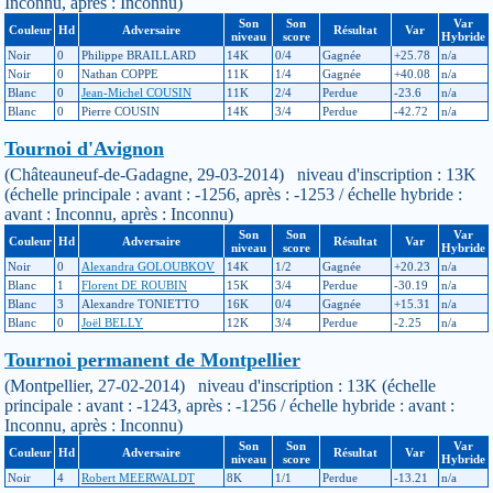
Inconnu, après : Inconnu)
Son
Son
Var
Couleur
Hd
Adversaire
Résultat
Var
niveau
score
Hybride
Noir
0
Philippe BRAILLARD
14K
0/4
Gagnée
+25.78
n/a
Noir
0
Nathan COPPE
11K
1/4
Gagnée
+40.08
n/a
Blanc
0
Jean-Michel COUSIN
11K
2/4
Perdue
-23.6
n/a
Blanc
0
Pierre COUSIN
14K
3/4
Perdue
-42.72
n/a
Tournoi d'Avignon
(Châteauneuf-de-Gadagne, 29-03-2014) niveau d'inscription : 13K
(échelle principale : avant : -1256, après : -1253 / échelle hybride :
avant : Inconnu, après : Inconnu)
Son
Son
Var
Couleur
Hd
Adversaire
Résultat
Var
niveau
score
Hybride
Noir
0
Alexandra GOLOUBKOV
14K
1/2
Gagnée
+20.23
n/a
Blanc
1
Florent DE ROUBIN
15K
3/4
Perdue
-30.19
n/a
Blanc
3
Alexandre TONIETTO
16K
0/4
Gagnée
+15.31
n/a
Blanc
0
Joël BELLY
12K
3/4
Perdue
-2.25
n/a
Tournoi permanent de Montpellier
(Montpellier, 27-02-2014) niveau d'inscription : 13K (échelle
principale : avant : -1243, après : -1256 / échelle hybride : avant :
Inconnu, après : Inconnu)
Son
Son
Var
Couleur
Hd
Adversaire
Résultat
Var
niveau
score
Hybride
Noir
4
Robert MEERWALDT
8K
1/1
Perdue
-13.21
n/a