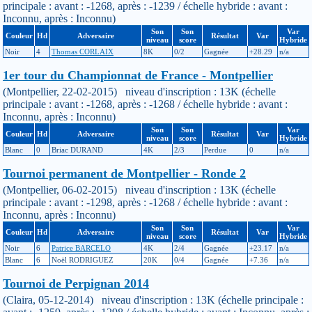
principale : avant : -1268, après : -1239 / échelle hybride : avant :
Inconnu, après : Inconnu)
Son
Son
Var
Couleur
Hd
Adversaire
Résultat
Var
niveau
score
Hybride
Noir
4
Thomas CORLAIX
8K
0/2
Gagnée
+28.29
n/a
1er tour du Championnat de France - Montpellier
(Montpellier, 22-02-2015) niveau d'inscription : 13K (échelle
principale : avant : -1268, après : -1268 / échelle hybride : avant :
Inconnu, après : Inconnu)
Son
Son
Var
Couleur
Hd
Adversaire
Résultat
Var
niveau
score
Hybride
Blanc
0
Briac DURAND
4K
2/3
Perdue
0
n/a
Tournoi permanent de Montpellier - Ronde 2
(Montpellier, 06-02-2015) niveau d'inscription : 13K (échelle
principale : avant : -1298, après : -1268 / échelle hybride : avant :
Inconnu, après : Inconnu)
Son
Son
Var
Couleur
Hd
Adversaire
Résultat
Var
niveau
score
Hybride
Noir
6
Patrice BARCELO
4K
2/4
Gagnée
+23.17
n/a
Blanc
6
Noël RODRIGUEZ
20K
0/4
Gagnée
+7.36
n/a
Tournoi de Perpignan 2014
(Claira, 05-12-2014) niveau d'inscription : 13K (échelle principale :