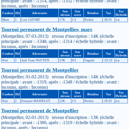
principale : avant : -1314, après : -1352 / échelle hybride : avant :
Inconnu, après : Inconnu)
Son
Son
Var
Couleur
Hd
Adversaire
Résultat
Var
niveau
score
Hybride
Blanc
2
Loïc LEFORT
17K
1/1
Perdue
-38.01
n/a
Tournoi permanent de Montpellier, mars
(Montpellier, 07-03-2013) niveau d'inscription : 14K (échelle
principale : avant : -1348, après : -1314 / échelle hybride : avant :
Inconnu, après : Inconnu)
Son
Son
Var
Couleur
Hd
Adversaire
Résultat
Var
niveau
score
Hybride
Noir
2
Anh Tuan NGUYEN
13K
0/1
Gagnée
+33.32
n/a
Tournoi permanent de Montpellier
(Montpellier, 01-02-2013) niveau d'inscription : 14K (échelle
principale : avant : -1319, après : -1348 / échelle hybride : avant :
Inconnu, après : Inconnu)
Son
Son
Var
Couleur
Hd
Adversaire
Résultat
Var
niveau
score
Hybride
Noir
2
François MASSELOT
12K
1/1
Perdue
-28.91
n/a
Tournoi permanent de Montpellier
(Montpellier, 02-01-2013) niveau d'inscription : 13K (échelle
principale : avant : -1300, après : -1319 / échelle hybride : avant :
Inconnu, après : Inconnu)