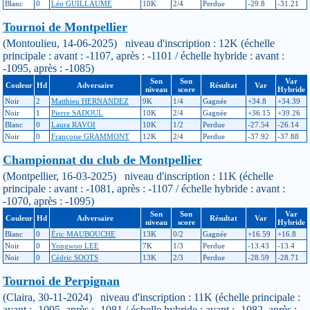
Blanc
0
Léo GUILLAUME
10K
2/4
Perdue
-29.8
-31.21
Tournoi de Montpellier
(Montoulieu, 14-06-2025) niveau d'inscription : 12K (échelle
principale : avant : -1107, après : -1101 / échelle hybride : avant :
-1095, après : -1085)
Son
Son
Var
Couleur
Hd
Adversaire
Résultat
Var
niveau
score
Hybride
Noir
2
Matthieu HERNANDEZ
9K
1/4
Gagnée
+34.8
+34.39
Noir
1
Pierre SADOUL
10K
2/4
Gagnée
+36.15
+39.26
Blanc
0
Laura RAVOI
10K
1/2
Perdue
-27.54
-26.14
Noir
0
Françoise GRAMMONT
12K
2/4
Perdue
-37.92
-37.88
Championnat du club de Montpellier
(Montpellier, 16-03-2025) niveau d'inscription : 11K (échelle
principale : avant : -1081, après : -1107 / échelle hybride : avant :
-1070, après : -1095)
Son
Son
Var
Couleur
Hd
Adversaire
Résultat
Var
niveau
score
Hybride
Blanc
0
Éric MAUBOUCHE
13K
0/2
Gagnée
+16.59
+16.8
Noir
0
Yongwoo LEE
7K
1/3
Perdue
-13.43
-13.4
Noir
0
Cédric SOOTS
13K
2/3
Perdue
-28.59
-28.71
Tournoi de Perpignan
(Claira, 30-11-2024) niveau d'inscription : 11K (échelle principale :
avant : -1095, après : -1081 / échelle hybride : avant : -1082, après :