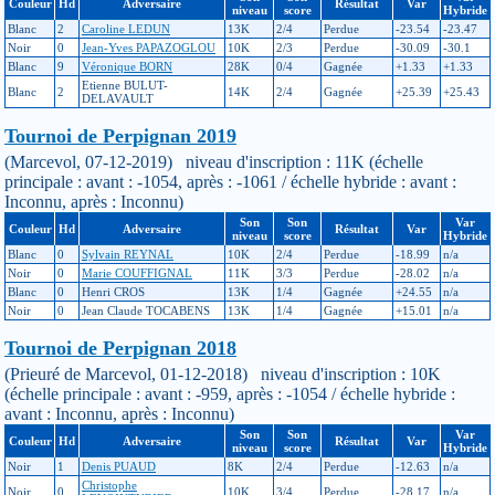
Couleur
Hd
Adversaire
Résultat
Var
niveau
score
Hybride
Blanc
2
Caroline LEDUN
13K
2/4
Perdue
-23.54
-23.47
Noir
0
Jean-Yves PAPAZOGLOU
10K
2/3
Perdue
-30.09
-30.1
Blanc
9
Véronique BORN
28K
0/4
Gagnée
+1.33
+1.33
Etienne BULUT-
Blanc
2
14K
2/4
Gagnée
+25.39
+25.43
DELAVAULT
Tournoi de Perpignan 2019
(Marcevol, 07-12-2019) niveau d'inscription : 11K (échelle
principale : avant : -1054, après : -1061 / échelle hybride : avant :
Inconnu, après : Inconnu)
Son
Son
Var
Couleur
Hd
Adversaire
Résultat
Var
niveau
score
Hybride
Blanc
0
Sylvain REYNAL
10K
2/4
Perdue
-18.99
n/a
Noir
0
Marie COUFFIGNAL
11K
3/3
Perdue
-28.02
n/a
Blanc
0
Henri CROS
13K
1/4
Gagnée
+24.55
n/a
Noir
0
Jean Claude TOCABENS
13K
1/4
Gagnée
+15.01
n/a
Tournoi de Perpignan 2018
(Prieuré de Marcevol, 01-12-2018) niveau d'inscription : 10K
(échelle principale : avant : -959, après : -1054 / échelle hybride :
avant : Inconnu, après : Inconnu)
Son
Son
Var
Couleur
Hd
Adversaire
Résultat
Var
niveau
score
Hybride
Noir
1
Denis PUAUD
8K
2/4
Perdue
-12.63
n/a
Christophe
Noir
0
10K
3/4
Perdue
-28.17
n/a