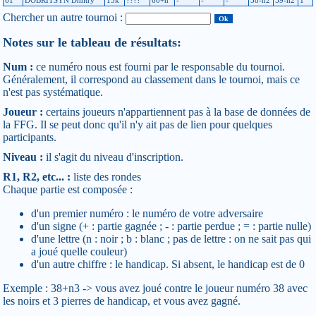
61
DOBRITSYN Dmitry
15k
????
60+n
-
-
-
58-n2
59-n2
1
Chercher un autre tournoi :
Notes sur le tableau de résultats:
Num :
ce numéro nous est fourni par le responsable du tournoi.
Généralement, il correspond au classement dans le tournoi, mais ce
n'est pas systématique.
Joueur :
certains joueurs n'appartiennent pas à la base de données de
la FFG. Il se peut donc qu'il n'y ait pas de lien pour quelques
participants.
Niveau :
il s'agit du niveau d'inscription.
R1, R2, etc... :
liste des rondes
Chaque partie est composée :
d'un premier numéro : le numéro de votre adversaire
d'un signe (+ : partie gagnée ; - : partie perdue ; = : partie nulle)
d'une lettre (n : noir ; b : blanc ; pas de lettre : on ne sait pas qui
a joué quelle couleur)
d'un autre chiffre : le handicap. Si absent, le handicap est de 0
Exemple : 38+n3 -> vous avez joué contre le joueur numéro 38 avec
les noirs et 3 pierres de handicap, et vous avez gagné.