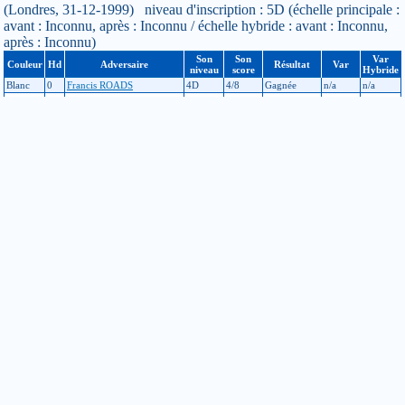
(Londres, 31-12-1999) niveau d'inscription : 5D (échelle principale :
avant : Inconnu, après : Inconnu / échelle hybride : avant : Inconnu,
après : Inconnu)
Son
Son
Var
Couleur
Hd
Adversaire
Résultat
Var
niveau
score
Hybride
Blanc
0
Francis ROADS
4D
4/8
Gagnée
n/a
n/a
Noir
0
Zhongyong ZHANG
5D
7/8
Perdue
n/a
n/a
Blanc
0
Alex SELBY
3D
5/8
Gagnée
n/a
n/a
Noir
0
Alistair WALL
4D
3/8
Perdue
n/a
n/a
Blanc
0
Desmond CANN
4D
4/8
Perdue
n/a
n/a
Noir
0
Seong-June KIM
6D
5/8
Perdue
n/a
n/a
Blanc
0
Mark CUMPER
3D
3/8
Gagnée
n/a
n/a
Noir
0
Mirko RUPEL
4D
4/8
Perdue
n/a
n/a
Il y a quelque chose que vous ne comprenez pas dans le calcul des
points à l’échelle de niveau? Allez donc jeter un coup d’oeil
ici
!
Si vous constatez une erreur dans un résultat de tournoi ou dans
l’échelle de niveau, merci de contacter les responsables à cette
adresse :
echelle
jeudego.org
Pour modifier vos informations personnelles, contactez le
responsable licences de votre club :
licence-XXX
jeudego.org
(remplacer XXX par le code du club)
Retour
Toutes informations de ce site © F F G - Site déclaré à la CNIL