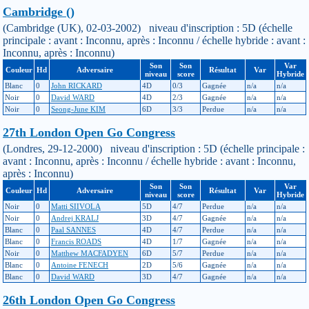
Cambridge ()
(Cambridge (UK), 02-03-2002) niveau d'inscription : 5D (échelle
principale : avant : Inconnu, après : Inconnu / échelle hybride : avant :
Inconnu, après : Inconnu)
Son
Son
Var
Couleur
Hd
Adversaire
Résultat
Var
niveau
score
Hybride
Blanc
0
John RICKARD
4D
0/3
Gagnée
n/a
n/a
Noir
0
David WARD
4D
2/3
Gagnée
n/a
n/a
Noir
0
Seong-June KIM
6D
3/3
Perdue
n/a
n/a
27th London Open Go Congress
(Londres, 29-12-2000) niveau d'inscription : 5D (échelle principale :
avant : Inconnu, après : Inconnu / échelle hybride : avant : Inconnu,
après : Inconnu)
Son
Son
Var
Couleur
Hd
Adversaire
Résultat
Var
niveau
score
Hybride
Noir
0
Matti SIIVOLA
5D
4/7
Perdue
n/a
n/a
Noir
0
Andrej KRALJ
3D
4/7
Gagnée
n/a
n/a
Blanc
0
Paal SANNES
4D
4/7
Perdue
n/a
n/a
Blanc
0
Francis ROADS
4D
1/7
Gagnée
n/a
n/a
Noir
0
Matthew MACFADYEN
6D
5/7
Perdue
n/a
n/a
Blanc
0
Antoine FENECH
2D
5/6
Gagnée
n/a
n/a
Blanc
0
David WARD
3D
4/7
Gagnée
n/a
n/a
26th London Open Go Congress