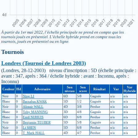
À partir du 1er mai 2022, l’échelle principale ne prend en compte que les
tournois joués en présentiel. L’échelle hybride prend en compte tous les
tournois, joués en présentiel ou en ligne.
Tournois
Londres (Tournoi de Londres 2003)
(Londres, 28-12-2003) niveau d'inscription : 5D (échelle principale :
avant : 347, après : 364 / échelle hybride : avant : Inconnu, après :
Inconnu)
Son
Son
Var
Couleur
Hd
Adversaire
Résultat
Var
niveau
score
Hybride
Noir
0
Ning LI
6D
5/8
Gagnée
n/a
n/a
Blanc
0
Barnabas KWAK
5D
1/2
Gagnée
n/a
n/a
Noir
0
Alistair WALL
4D
3/8
Perdue
n/a
n/a
Blanc
0
Toby MANNING
3D
4/8
Gagnée
n/a
n/a
Blanc
0
Emil NIJHUIS
6D
6/8
Perdue
n/a
n/a
Noir
0
Benjamin TEUBER
5D
5/8
Gagnée
n/a
n/a
Noir
0
Li SHEN
5D
6/8
Perdue
n/a
n/a
Blanc
0
T_Mark HALL
4D
4/7
Perdue
n/a
n/a