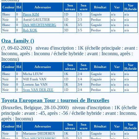
Son
Son
Var
Couleur
Hd
Adversaire
Résultat
Var
niveau
score
Hybride
Blanc
0
Pierre KIM
1D
1/5
Gagnée
n/a
n/a
Noir
0
Astrid GAULTIER
1D
2/3
Perdue
n/a
n/a
Blanc
0
Dirk MECHTENBERG
1K
3/5
Gagnée
n/a
n/a
Noir
0
Rob KOK
3D
1/5
Perdue
n/a
n/a
Oza_family ()
(?, 09-02-2002) niveau d'inscription : 1K (échelle principale : avant :
Inconnu, après : Inconnu / échelle hybride : avant : Inconnu, après :
Inconnu)
Son
Son
Var
Couleur
Hd
Adversaire
Résultat
Var
niveau
score
Hybride
Blanc
0
Micha LEUW
1K
2/4
Gagnée
n/a
n/a
Noir
0
Will Frank VAN
1D
1/4
Gagnée
n/a
n/a
Noir
0
Loenen Jan VAN
1K
3/4
Perdue
n/a
n/a
Noir
0
Sven VAN DER ZEE
1D
2/4
Perdue
n/a
n/a
Toyota European Tour : tournoi de Bruxelles
(Bruxelles, Belgique, 28-10-2000) niveau d'inscription : 1K (échelle
principale : avant : -45, après : -56 / échelle hybride : avant : Inconnu,
après : Inconnu)
Son
Son
Var
Couleur
Hd
Adversaire
Résultat
Var
niveau
score
Hybride
Noir
0
Marianne DIEDEREN
1K
1/5
Gagnée
n/a
n/a
Blanc
0
Dirk MECHTENBERG
1D
3/5
Perdue
n/a
n/a