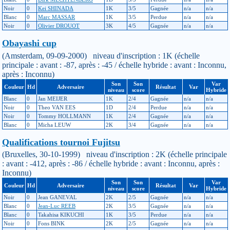
Noir
0
Kei SHINADA
1K
3/5
Gagnée
n/a
n/a
Blanc
0
Marc MASSAR
1K
3/5
Perdue
n/a
n/a
Noir
0
Olivier DROUOT
3K
4/5
Gagnée
n/a
n/a
Obayashi cup
(Amsterdam, 09-09-2000) niveau d'inscription : 1K (échelle
principale : avant : -87, après : -45 / échelle hybride : avant : Inconnu,
après : Inconnu)
Son
Son
Var
Couleur
Hd
Adversaire
Résultat
Var
niveau
score
Hybride
Blanc
0
Jan MEIJER
1K
2/4
Gagnée
n/a
n/a
Noir
0
Theo VAN EES
1D
2/4
Perdue
n/a
n/a
Noir
0
Tommy HOLLMANN
1K
2/4
Gagnée
n/a
n/a
Blanc
0
Micha LEUW
2K
3/4
Gagnée
n/a
n/a
Qualifications tournoi Fujitsu
(Bruxelles, 30-10-1999) niveau d'inscription : 2K (échelle principale
: avant : -412, après : -86 / échelle hybride : avant : Inconnu, après :
Inconnu)
Son
Son
Var
Couleur
Hd
Adversaire
Résultat
Var
niveau
score
Hybride
Noir
0
Jean GANEVAL
2K
2/5
Gagnée
n/a
n/a
Blanc
0
Jean-Luc REEB
2K
3/5
Gagnée
n/a
n/a
Blanc
0
Takahisa KIKUCHI
1K
3/5
Perdue
n/a
n/a
Noir
0
Fons BINK
2K
2/5
Gagnée
n/a
n/a