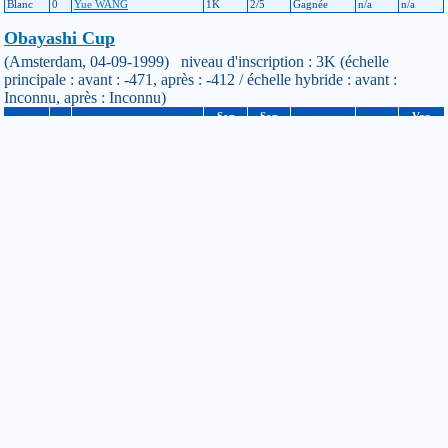
Blanc
0
Yue WANG
1K
2/5
Gagnée
n/a
n/a
Obayashi Cup
(Amsterdam, 04-09-1999) niveau d'inscription : 3K (échelle
principale : avant : -471, après : -412 / échelle hybride : avant :
Inconnu, après : Inconnu)
Son
Son
Var
Couleur
Hd
Adversaire
Résultat
Var
niveau
score
Hybride
Noir
0
Kai POGGENKLAS
3K
1/4
Gagnée
n/a
n/a
Blanc
0
Paul_Van GALEN
3K
1/4
Gagnée
n/a
n/a
Noir
0
Martin FINKE
2K
2/4
Gagnée
n/a
n/a
Blanc
0
Fons BINK
3K
4/4
Perdue
n/a
n/a
Tournoi de Louvain
(Louvain, Belgique, 10-05-1997) niveau d'inscription : 7K (échelle
principale : avant : -680, après : -624 / échelle hybride : avant :
Inconnu, après : Inconnu)
Son
Son
Var
Couleur
Hd
Adversaire
Résultat
Var
niveau
score
Hybride
Blanc
0
Stefan VERSTRAETEN
8K
3/5
Perdue
n/a
n/a
Blanc
0
Mario HUYS
7K
3/5
Gagnée
n/a
n/a
Blanc
0
Ives AERTS
8K
3/5
Gagnée
n/a
n/a
Blanc
0
Ingrid DE_DONCKER
7K
1/3
Gagnée
n/a
n/a
Blanc
0
Denis MOUTARDE
5K
2/5
Gagnée
n/a
n/a
Il y a quelque chose que vous ne comprenez pas dans le calcul des