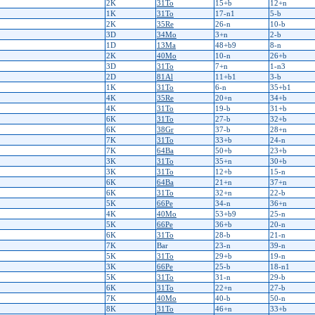
2K
31To
15+b
12+n
1K
31To
17-n1
5-b
2K
35Re
26-n
10-b
3D
34Mo
3+n
2-b
1D
13Ma
48+b9
8-n
2K
40Mo
10-n
26+b
3D
31To
7+n
1-n3
2D
81Al
11+b1
3-b
1K
31To
6-n
35+b1
4K
35Re
20+n
34+b
4K
31To
19-b
31+b
6K
31To
27-b
32+b
6K
38Gr
37-b
28+n
7K
31To
33+b
24-n
7K
64Ba
50+b
23+b
3K
31To
35+n
30+b
3K
31To
12+b
15-n
6K
64Ba
21+n
37+n
6K
31To
32+n
22-b
5K
66Pe
34-n
36+n
4K
40Mo
53+b9
25-n
5K
66Pe
36+b
20-n
6K
31To
28-b
21-n
7K
Bar
23-n
39-n
5K
31To
29+b
19-n
3K
66Pe
25-b
18-n1
5K
31To
31-n
29-b
6K
31To
22+n
27-b
7K
40Mo
40-b
50-n
8K
31To
46+n
33+b