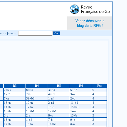
Chercher un joueur :
R3
R4
R5
R6
Pts
2+b3
8+b4
3+b4
6+b7
6
1-n3
7+b
4+b1
3-n
4
7+n
39+b8
1-n4
2+b
4
18+n
10+n
2-n1
11-b1
4
14+b
17+n
13-b
15+b1
4
10+b
15+b1
12+b1
1-n7
4
3-b
2-n
8+n
13+b
3
13+n
1-n4
7-b
9+b
3
17+b
13+n
14+b1
8-n
3