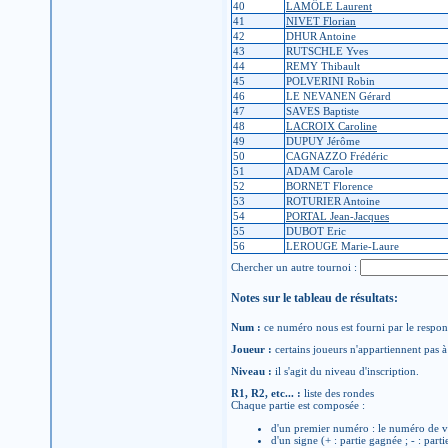
40
LAMÔLE Laurent
41
NIVET Florian
42
DHUR Antoine
43
RUTSCHLE Yves
44
REMY Thibault
45
POLVERINI Robin
46
LE NEVANEN Gérard
47
SAVES Baptiste
48
LACROIX Caroline
49
DUPUY Jérôme
50
CAGNAZZO Frédéric
51
ADAM Carole
52
BORNET Florence
53
ROTURIER Antoine
54
PORTAL Jean-Jacques
55
DUBOT Eric
56
LEROUGE Marie-Laure
Chercher un autre tournoi :
Notes sur le tableau de résultats:
Num :
ce numéro nous est fourni par le respons
Joueur :
certains joueurs n'appartiennent pas à 
Niveau :
il s'agit du niveau d'inscription.
R1, R2, etc... :
liste des rondes
Chaque partie est composée :
d'un premier numéro : le numéro de v
d'un signe (+ : partie gagnée ; - : parti