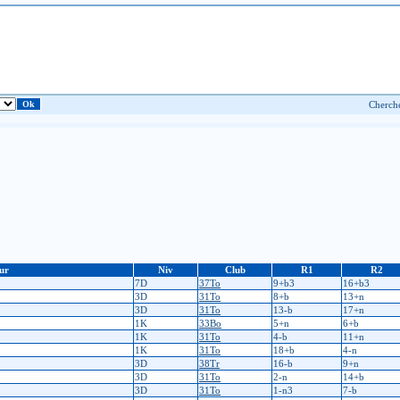
ur
Niv
Club
R1
R2
7D
37To
9+b3
16+b3
3D
31To
8+b
13+n
3D
31To
13-b
17+n
1K
33Bo
5+n
6+b
1K
31To
4-b
11+n
1K
31To
18+b
4-n
3D
38Tr
16-b
9+n
3D
31To
2-n
14+b
3D
31To
1-n3
7-b