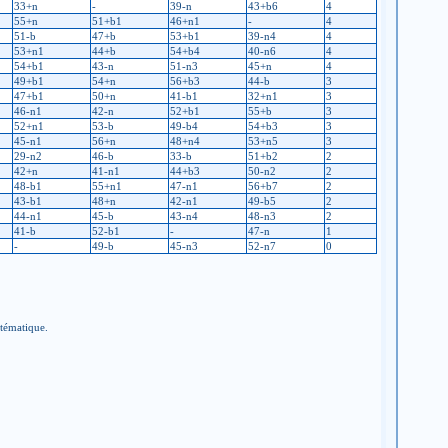
33+n
-
39-n
43+b6
4
55+n
51+b1
46+n1
-
4
51-b
47+b
53+b1
39-n4
4
53+n1
44+b
54+b4
40-n6
4
54+b1
43-n
51-n3
45+n
4
49+b1
54+n
56+b3
44-b
3
47+b1
50+n
41-b1
32+n1
3
46-n1
42-n
52+b1
55+b
3
52+n1
53-b
49-b4
54+b3
3
45-n1
56+n
48+n4
53+n5
3
29-n2
46-b
33-b
51+b2
2
42+n
41-n1
44+b3
50-n2
2
48-b1
55+n1
47-n1
56+b7
2
43-b1
48+n
42-n1
49-b5
2
44-n1
45-b
43-n4
48-n3
2
41-b
52-b1
-
47-n
1
-
49-b
45-n3
52-n7
0
stématique.