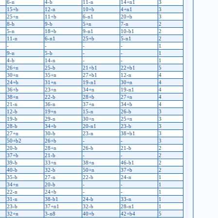
6-n
4-b
11-n
14+n1
3
15+b
12-n
10+b
4+n1
3
25+n
11+b
6-n1
20+b
3
8-b
9-b
5+n
7-n
2
5-n
18+b
9-n1
10-b1
2
11-n
6-n1
25+b
5-n1
2
-
-
-
-
1
9-n
5-b
-
-
1
4-b
14-n
-
-
1
26+n
25-b
21+b1
22+b1
5
30+n
35+n
27+b1
12-n
4
24+b
31+n
19-n1
30+n
4
36+b
23+n
34+n
19-n1
4
38+n
22-b
28+b
27+n
4
21-n
36-n
37+n
34+b
4
12-b
19+n
15-n
26-b
3
19-b
29-n
30+n
25+n
3
28-b
34+b
20-n1
23-b
3
27+n
30-b
23-n
38+b1
3
50+b2
26+b
-
-
3
20-b
28+n
26-b
21-b
2
37+b
21-b
-
-
2
39-b
33+n
38+n
46-b1
2
40-b
32-b
50+n
37+b
2
35-b
27-n
22-b
24-n
1
34+n
20-b
-
-
1
22-n
24+b
-
-
1
31-n
38-b1
24-b
33-n
1
23-b
37+n1
32-b
28-n1
1
32+n
3-n8
40+b
42+b4
5