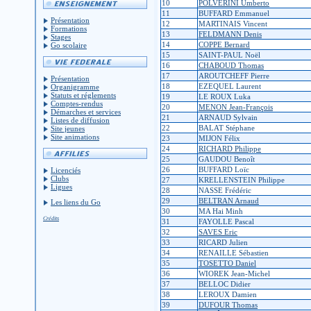
10
POLVERINI Umberto
11
BUFFARD Emmanuel
Présentation
12
MARTINAIS Vincent
Formations
13
FELDMANN Denis
Stages
14
COPPE Bernard
Go scolaire
15
SAINT-PAUL Noël
16
CHABOUD Thomas
17
AROUTCHEFF Pierre
Présentation
18
EZEQUEL Laurent
Organigramme
Statuts et réglements
19
LE ROUX Luka
Comptes-rendus
20
MENON Jean-François
Démarches et services
21
ARNAUD Sylvain
Listes de diffusion
22
BALAT Stéphane
Site jeunes
Site animations
23
MIJON Félix
24
RICHARD Philippe
25
GAUDOU Benoît
26
BUFFARD Loïc
Licenciés
Clubs
27
KRELLENSTEIN Philippe
Ligues
28
NASSE Frédéric
29
BELTRAN Arnaud
Les liens du Go
30
MA Hai Minh
Crédits
31
FAYOLLE Pascal
32
SAVES Eric
33
RICARD Julien
34
RENAILLE Sébastien
35
TOSETTO Daniel
36
WIOREK Jean-Michel
37
BELLOC Didier
38
LEROUX Damien
39
DUFOUR Thomas