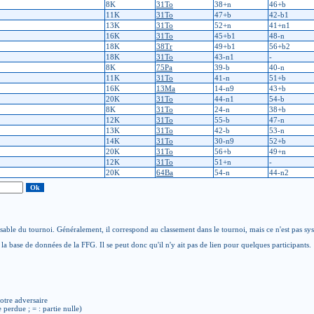
8K
31To
38+n
46+b
11K
31To
47+b
42-b1
13K
31To
52+n
41+n1
16K
31To
45+b1
48-n
18K
38Tr
49+b1
56+b2
18K
31To
43-n1
-
8K
75Pa
39-b
40-n
11K
31To
41-n
51+b
16K
13Ma
14-n9
43+b
20K
31To
44-n1
54-b
8K
31To
24-n
38+b
12K
31To
55-b
47-n
13K
31To
42-b
53-n
14K
31To
30-n9
52+b
20K
31To
56+b
49+n
12K
31To
51+n
-
20K
64Ba
54-n
44-n2
able du tournoi. Généralement, il correspond au classement dans le tournoi, mais ce n'est pas sy
la base de données de la FFG. Il se peut donc qu'il n'y ait pas de lien pour quelques participants.
otre adversaire
e perdue ; = : partie nulle)