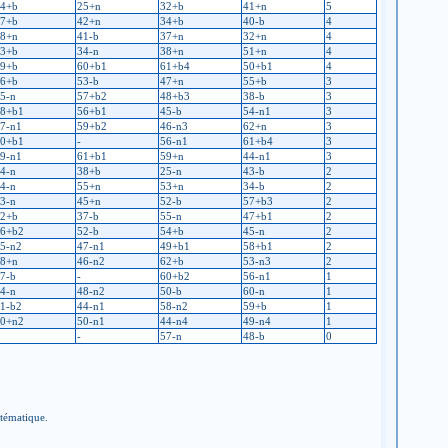
4+b
25+n
32+b
41+n
5
7+b
42+n
34+b
40-b
4
8+n
41-b
37+n
32+n
4
3+b
34-n
38+n
51+n
4
9+b
60+b1
61+b4
50+b1
4
6+b
53-b
47+n
55+b
3
5-n
57+b2
48+b3
38-b
3
8+b1
56+b1
45-b
54-n1
3
7-n1
59+b2
46-n3
62+n
3
0+b1
-
56-n1
61+b4
3
9-n1
61+b1
59+n
44-n1
3
4-n
38+b
25-n
43-b
2
4-n
55+n
53+n
34-b
2
3-n
45+n
52-b
57+b3
2
2+b
37-b
55-n
47+b1
2
6+b2
52-b
54+b
45-n
2
5-n2
47-n1
49+b1
58+b1
2
8+n
46-n2
62+b
53-n3
2
7-b
-
60+b2
56-n1
1
4-n
48-n2
50-b
60-n
1
1-b2
44-n1
58-n2
59+b
1
0+n2
50-n1
44-n4
49-n4
1
-
57-n
48-b
0
stématique.