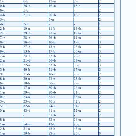
1+n
6-b
19+n
5-n
2
0-b
26+n
16+n
18-b
2
6+n
5-b
-
-
2
4-b
21+n
20+b
16-n
2
3+n
-
5+n
-
2
-b
7-n
-
-
1
2-b
19-n
11-b
13+b
1
2+b
29+b
21+n
19+n
5
7+n
28+n
26+b
11+n
4
0+n
16+b
10-b
17-b
3
9-b
27+b
13-n
26+b
3
9+b
13-b
17-b
30+n
3
7-n
24+b
27+b
29-b
3
2-n
31+b
36+b
39+n
3
1+b
22-n
33+b
36-b
3
3-b
40-b
51+b
37+n
3
9+n
11-b
18-n
20-n
2
8-b
20-n
22-n
28+b
2
6+n
18-b
30-n
27-n
2
6-b
17-n
39+b
22+n
2
1-n
39+n
28+b
21-b
2
0+b
23-n
35-n
33+n
2
3+b
33+n
40-n
42-b
2
5+n
32-b
24-n
31-b
2
0-n
43+b
41-n
52+n
2
-
31+b
-
2
8-b
-
23-n
24+n
1
1-n
54+n
42-b
25-b
1
2-b
51-n
43-b
46+n
1
1-n
30-b
29-n
23-b
0