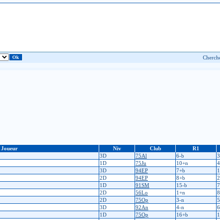
Joueur
Niv
Club
R1
3D
75Al
6-b
3
1D
75Ju
10+n
4
3D
94EP
7+b
1
2D
94EP
8+b
2
1D
91SM
15-b
7
2D
56Lo
1+n
8
2D
75Op
3-n
5
3D
92An
4-n
6
1D
75Op
16+b
1