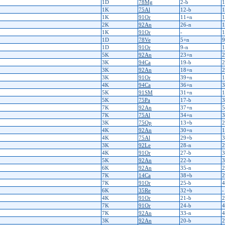
1D
78Mg
2-b
1
1K
75Al
12-b
1
1K
91Or
11+n
1
2K
92An
26-n
1
1K
91Or
-
1
1D
78Ve
5+n
9
1D
91Or
9-n
1
5K
92An
23+n
2
3K
94Ca
19-b
2
3K
92An
18+n
2
3K
91Or
39+n
1
4K
94Ca
36+n
3
5K
91SM
31+n
1
5K
75Pa
17-b
3
7K
92An
37+n
5
7K
75Al
34+n
3
3K
75Op
13+b
2
4K
92An
30+n
1
4K
75Al
29+b
3
3K
92Le
28-n
2
4K
91Or
27-b
3
5K
92An
22-b
3
6K
92An
35-n
2
7K
14Ca
38+b
2
7K
91Or
25-b
4
6K
35Re
32+b
-
4K
91Or
21-b
2
7K
91Or
24-b
4
7K
92An
33-n
4
3K
92An
20-b
2