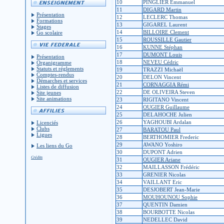
10
PINGLIER Emmanuel
11
DIGARD Martin
Présentation
12
LECLERC Thomas
Formations
13
GIGAREL Laurent
Stages
14
BILLOIRE Clement
Go scolaire
15
ROUSSILLE Gautier
16
KUNNE Stéphan
17
DUMONT Louis
Présentation
18
NEVEU Cédric
Organigramme
Statuts et réglements
19
TRAZZI Michaël
Comptes-rendus
20
DELON Vincent
Démarches et services
21
CORNAGGIA Rémi
Listes de diffusion
22
DE OLIVEIRA Steven
Site jeunes
Site animations
23
RIGITANO Vincent
24
OUGIER Guillaume
25
DELAHOCHE Julien
26
YAGHOUBI Ardalan
Licenciés
Clubs
27
BARATOU Paul
Ligues
28
BERTHOMIER Frederic
29
AWANO Yoshiro
Les liens du Go
30
DUPONT Adrien
Crédits
31
OUGIER Ariane
32
MAILLASSON Frédéric
33
GRENIER Nicolas
34
VAILLANT Eric
35
DESJOBERT Jean-Marie
36
MOUHOUNOU Sophie
37
QUENTIN Damien
38
BOURBOTTE Nicolas
39
NEDELLEC David