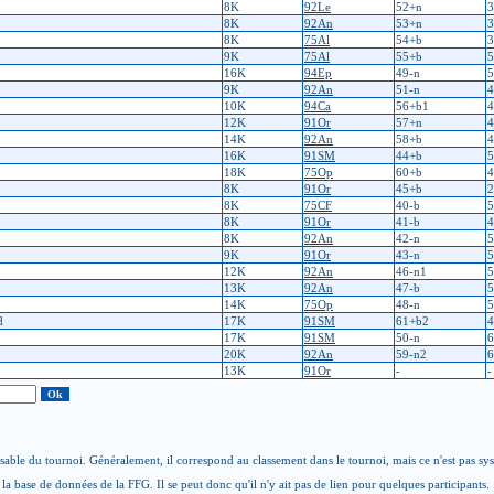
8K
92Le
52+n
3
8K
92An
53+n
3
8K
75Al
54+b
3
9K
75Al
55+b
5
16K
94Ep
49-n
5
9K
92An
51-n
4
10K
94Ca
56+b1
4
12K
91Or
57+n
4
14K
92An
58+b
4
16K
91SM
44+b
5
18K
75Op
60+b
4
8K
91Or
45+b
2
8K
75CF
40-b
5
8K
91Or
41-b
4
8K
92An
42-n
5
9K
91Or
43-n
5
12K
92An
46-n1
5
13K
92An
47-b
5
14K
75Op
48-n
5
d
17K
91SM
61+b2
4
17K
91SM
50-n
6
20K
92An
59-n2
6
13K
91Or
-
-
able du tournoi. Généralement, il correspond au classement dans le tournoi, mais ce n'est pas sy
la base de données de la FFG. Il se peut donc qu'il n'y ait pas de lien pour quelques participants.