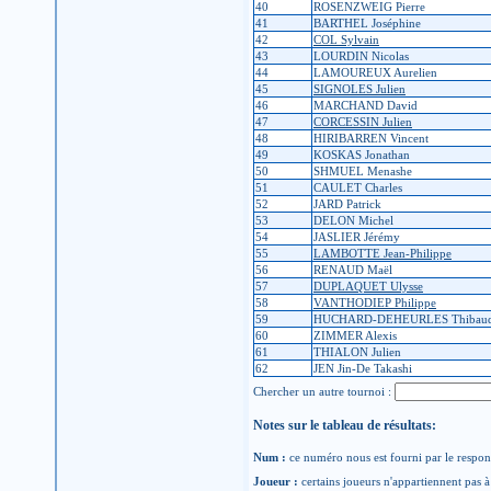
40
ROSENZWEIG Pierre
41
BARTHEL Joséphine
42
COL Sylvain
43
LOURDIN Nicolas
44
LAMOUREUX Aurelien
45
SIGNOLES Julien
46
MARCHAND David
47
CORCESSIN Julien
48
HIRIBARREN Vincent
49
KOSKAS Jonathan
50
SHMUEL Menashe
51
CAULET Charles
52
JARD Patrick
53
DELON Michel
54
JASLIER Jérémy
55
LAMBOTTE Jean-Philippe
56
RENAUD Maël
57
DUPLAQUET Ulysse
58
VANTHODIEP Philippe
59
HUCHARD-DEHEURLES Thibau
60
ZIMMER Alexis
61
THIALON Julien
62
JEN Jin-De Takashi
Chercher un autre tournoi :
Notes sur le tableau de résultats:
Num :
ce numéro nous est fourni par le respons
Joueur :
certains joueurs n'appartiennent pas à 