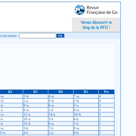
Chercher un joueur :
R2
R3
R4
R5
Pts
+n
2+b
4+n
7+n
4
+b
1-n
9+b
3+b
4
-b
8+n
6+n
2-n
3
-n
9+n
1-b
6+n
3
+n
12+n
14-b
10+b
3
-b
10+n
3-b
4-b
2
-b
15+b
8+n
1-b
2
+n
3-b
7-b
9+n
2
5+n
4-b
2-n
8-b
2