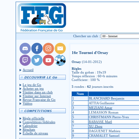
Chercher un club :
16e Tournoi d'Orsay
Orsay
(14-01-2012)
Règles
Accueil
Taille du goban : 19x19
Temps réflexion : 60+b minutes
Coefficient : 100 %
Le jeu de Go
5
rondes -
62
joueurs inscrits
Acheter un jeu
S'initier dans un club
Num
S'initier sur Internet
1
BLANCHARD Benjamin
Revue Française de Go
2
ATTIA Guillaume
Vidéos
3
MEZIANI Amar
4
LEMASSON Roman
5
CHRISTMANN Pierre-Yves
Règle officielle
6
RABASSE Maël
Compétitions fédérales
Calendrier
7
XU Zhou
Résultats
8
DAGUENET Mathieu
Échelle de niveau
9
CHAMALET Samuel