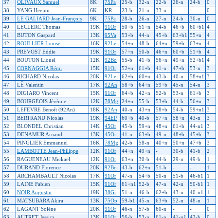
37
OLIVAUX Samuel
8K
75Pa
25-b
32-n
22-b
26-n
24-b
0
38
YANG Heejun
6K
KR
23-b
21-n
33-n
-
-
0
39
LE GALIARD Jean-François
9K
75Pa
28-b
26-n
27-n
24-b
30-n
0
40
LECLERC Thomas
19K
91Or
50+b
51+n
54-b
46+b
60+b1
4
41
BUTON Gaspard
13K
95Va
53+b
44-n
45+b
63+b1
55+n
4
42
ROULLIER Louise
16K
92Le
54+n
48-b
64+n
59+b
63+n
4
43
PREVOST Eddie
19K
91Or
57+n
50-b
46+n
60+b
51+b
4
44
BOUTON Lionel
12K
92Bo
55-b
41+b
56+n
49+n
52+b1
4
45
CORNAGGIA Rémi
15K
91Or
52+n
61+b
41-n
47+b
53-n
3
46
RICHARD Nicolas
20K
92Le
62+b
60+n
43-b
40-n
58+n1
3
47
LÊ Valentin
17K
92An
58+b
64+n
59+b
45-n
54-n
3
48
DIGIARO Vincent
15K
91Or
64+b
42+n
52-b
53-n
61+b
3
49
BOURGEOIS Jérémie
12K
78Mg
24+n
55-b
53+b
44-b
56+n
3
50
LEFEVRE Benoît (92An)
18K
92An
40-n
43+n
58+b
54-b
59+n1
3
51
BERTRAND Nicolas
19K
94EP
60+b
40-b
57+n
58+n
43-n
3
52
BLONDEL Christian
14K
45Or
45-b
59+n
48+n
61+b
44-n1
3
53
DENAMUR Arnaud
13K
45Or
41-n
63+b
49-n
48+b
45+b
3
54
PINGLIER Emmanuel
16K
78Mg
42-b
58-n
40+n
50+n
47+b
3
55
LAMBOTTE Jean-Philippe
12K
91Or
44+n
49+n
-
30-b
41-b
2
56
RAGUENEAU Mickaël
12K
91Or
63+n
30-b
44-b
29-n
49-b
1
57
DURAND Florence
20K
92Bo
43-b
62+n
51-b
-
-
1
58
ARCHAMBAULT Nicolas
17K
91Or
47-n
54+b
50-n
51-b
46-b1
1
59
LAINE Fabien
15K
91Or
61+n1
52-b
47-n
42-n
50-b1
1
60
NOIR Augustin
19K
38Gr
51-n
46-b
62+b
43-n
40-n1
1
61
MATSUBARA Akira
13K
75Op
59-b1
45-n
63+b
52-n
48-n
1
62
LAGANT Solène
20K
91Or
46-n
57-b
60-n
-
-
0
63
AUTRET Jessica
13K
91Or
56-b
53-n
61-n
41-n1
42-b
0