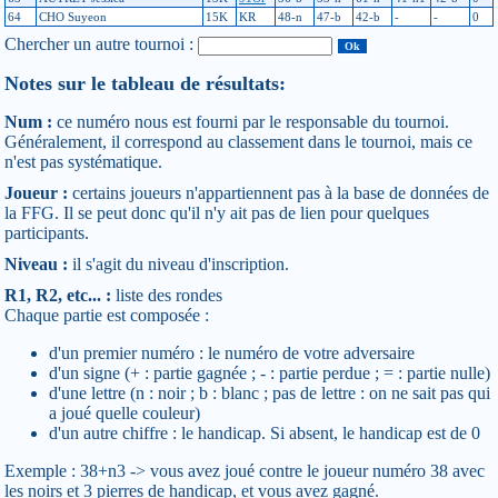
64
CHO Suyeon
15K
KR
48-n
47-b
42-b
-
-
0
Chercher un autre tournoi :
Notes sur le tableau de résultats:
Num :
ce numéro nous est fourni par le responsable du tournoi.
Généralement, il correspond au classement dans le tournoi, mais ce
n'est pas systématique.
Joueur :
certains joueurs n'appartiennent pas à la base de données de
la FFG. Il se peut donc qu'il n'y ait pas de lien pour quelques
participants.
Niveau :
il s'agit du niveau d'inscription.
R1, R2, etc... :
liste des rondes
Chaque partie est composée :
d'un premier numéro : le numéro de votre adversaire
d'un signe (+ : partie gagnée ; - : partie perdue ; = : partie nulle)
d'une lettre (n : noir ; b : blanc ; pas de lettre : on ne sait pas qui
a joué quelle couleur)
d'un autre chiffre : le handicap. Si absent, le handicap est de 0
Exemple : 38+n3 -> vous avez joué contre le joueur numéro 38 avec
les noirs et 3 pierres de handicap, et vous avez gagné.