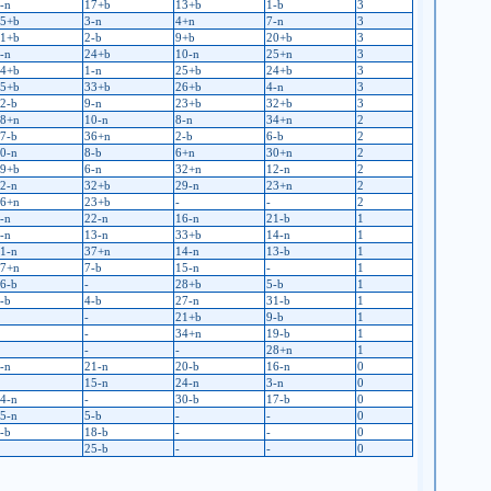
-n
17+b
13+b
1-b
3
5+b
3-n
4+n
7-n
3
1+b
2-b
9+b
20+b
3
-n
24+b
10-n
25+n
3
4+b
1-n
25+b
24+b
3
5+b
33+b
26+b
4-n
3
2-b
9-n
23+b
32+b
3
8+n
10-n
8-n
34+n
2
7-b
36+n
2-b
6-b
2
0-n
8-b
6+n
30+n
2
9+b
6-n
32+n
12-n
2
2-n
32+b
29-n
23+n
2
6+n
23+b
-
-
2
-n
22-n
16-n
21-b
1
-n
13-n
33+b
14-n
1
1-n
37+n
14-n
13-b
1
7+n
7-b
15-n
-
1
6-b
-
28+b
5-b
1
-b
4-b
27-n
31-b
1
-
21+b
9-b
1
-
34+n
19-b
1
-
-
28+n
1
-n
21-n
20-b
16-n
0
15-n
24-n
3-n
0
4-n
-
30-b
17-b
0
5-n
5-b
-
-
0
-b
18-b
-
-
0
25-b
-
-
0