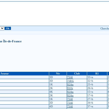
ue Île-de-France
Joueur
Niv
Club
R1
3D
75Al
33+n
2
3D
75EG
32+b
2
1K
92An
25+b
1
2K
91Or
26+b
5
4K
92An
15+n
4
2K
92An
17+b
1
1K
75Al
27+b
2
3D
75Al
34+b
3
4D
75Al
37+n
3