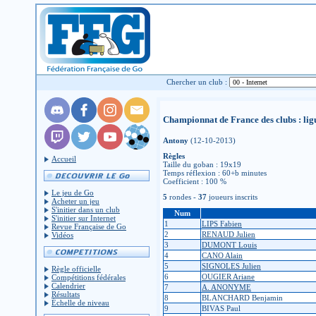
Chercher un club :
Championnat de France des clubs : lig
Antony
(12-10-2013)
Règles
Accueil
Taille du goban : 19x19
Temps réflexion : 60+b minutes
Coefficient : 100 %
Le jeu de Go
5
rondes -
37
joueurs inscrits
Acheter un jeu
S'initier dans un club
Num
S'initier sur Internet
1
LIPS Fabien
Revue Française de Go
2
RENAUD Julien
Vidéos
3
DUMONT Louis
4
CANO Alain
5
SIGNOLES Julien
Règle officielle
6
OUGIER Ariane
Compétitions fédérales
Calendrier
7
A. ANONYME
Résultats
8
BLANCHARD Benjamin
Échelle de niveau
9
BIVAS Paul