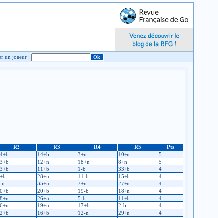
Chercher un joueur :
R2
R3
R4
R5
Pts
4+b
14+b
3+n
10+n
5
3+b
12+n
18+n
8+n
5
3+b
11+b
1-b
33+b
4
+b
28+n
11-b
15+b
4
-n
35+n
7+n
27+n
4
0+b
20+b
19-b
18+n
4
8+n
26+n
5-b
11+b
4
6+n
19+n
17+b
2-b
4
2+b
16+b
12-n
29+n
4