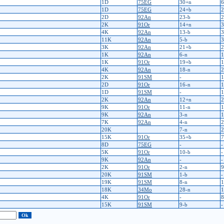
1D
75EG
30+n
6
1D
75EG
24+b
2
2D
92An
23-b
2
2K
91Or
14+n
3
4K
92An
13-b
3
11K
92An
5-b
3
3K
92An
21+b
2
1K
92An
6-n
1
1K
91Or
19+b
1
4K
92An
18-n
2
2K
91SM
-
1
2D
91Or
16-n
1
1D
91SM
-
1
2K
92An
12+n
2
9K
91Or
11-n
1
9K
92An
3-n
1
7K
92An
4-n
2
20K
7-n
2
15K
91Or
35+b
7
8D
75EG
-
-
5K
91Or
10-b
-
9K
92An
-
-
2K
91Or
2-n
9
20K
91SM
1-b
-
19K
91SM
8-n
1
18K
34Mo
28-n
1
4K
91Or
-
8
15K
91SM
9-b
-