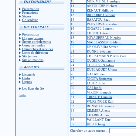
10
MORIMITSU Henrique
11
AKTOUCHE Hichem
Présentation
12
RENAUT Philippe
Formations
13
BILLOIRE Clement
Stages
14
BARATOU Paul
Go scolaire
15
PAUVERS Alexandre
16
GIGAREL Laurent
17
CHIROL Géraud
Présentation
18
PUYAUBREAU Nicolas
Organigramme
Statuts et réglements
19
MAILLASSON Frédéric
Comptes-rendus
20
DE OLIVEIRA Steven
Démarches et services
21
KUNNE Stéphan
Listes de diffusion
22
CHRISTMANN Pierre-Yves
Site jeunes
Site animations
23
OUGIER Guillaume
24
CORCESSIN Julien
25
DUPLAQUET Ulysse
26
GALAN Paul
Licenciés
Clubs
27
NICITA Benjamin
Ligues
28
LOPEZ Julien
29
DAI Junfu
Les liens du Go
30
VIRION François
Crédits
31
TRINITE Damien
32
WURZINGER Ralf
33
BONNEAU Jerome
34
ZIMMER Alexis
35
CHABIN Alizée
36
VAILLANT Eric
37
HEU Tcheng
Chercher un autre tournoi :