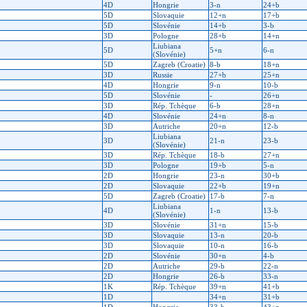
4D
Hongrie
3-n
24+b
5D
Slovaquie
12+n
17+b
5D
Slovénie
14+b
3-b
3D
Pologne
28+b
14+n
Liubiana
5D
5+n
6-n
(Slovénie)
5D
Zagreb (Croatie)
8-b
18+n
3D
Russie
27+b
25+n
4D
Hongrie
9-n
10-b
5D
Slovénie
-
26+n
3D
Rép. Tchèque
6-b
28+n
4D
Slovénie
24+n
8-n
3D
Autriche
20+n
12-b
Liubiana
3D
21-n
23-b
(Slovénie)
3D
Rép. Tchèque
18-b
27+n
3D
Pologne
19+b
5-n
2D
Hongrie
23-n
30+b
2D
Slovaquie
22+b
19+n
5D
Zagreb (Croatie)
17-b
7-n
Liubiana
4D
1-n
13-b
(Slovénie)
3D
Slovénie
31+n
15-b
3D
Slovaquie
13-n
20-b
3D
Slovaquie
10-n
16-b
2D
Slovénie
30+n
4-b
2D
Autriche
29-b
22-n
2D
Hongrie
26-b
33-n
1K
Rép. Tchèque
39+n
41+b
1D
34+n
31+b