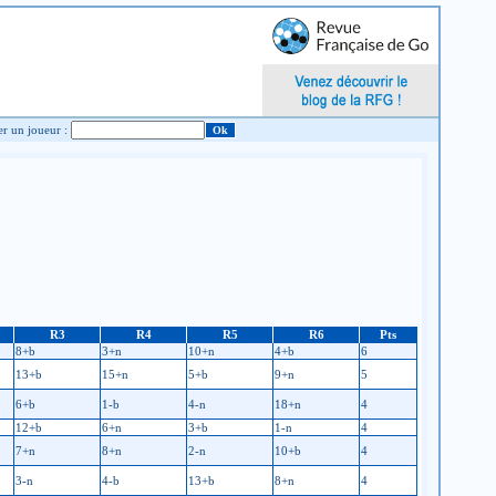
Chercher un joueur :
R3
R4
R5
R6
Pts
8+b
3+n
10+n
4+b
6
13+b
15+n
5+b
9+n
5
6+b
1-b
4-n
18+n
4
12+b
6+n
3+b
1-n
4
7+n
8+n
2-n
10+b
4
3-n
4-b
13+b
8+n
4