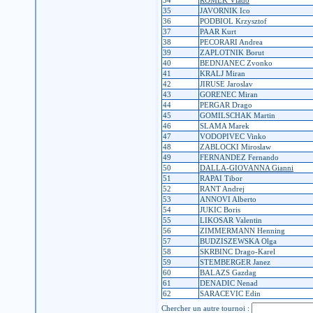
34
ROMEK Vlado
35
JAVORNIK Ico
36
PODBIOL Krzysztof
37
PAAR Kurt
38
PECORARI Andrea
39
ZAPLOTNIK Borut
40
BEDNJANEC Zvonko
41
KRALJ Miran
42
JIRUSE Jaroslav
43
GORENEC Miran
44
PERGAR Drago
45
GOMILSCHAK Martin
46
SLAMA Marek
47
VODOPIVEC Vinko
48
ZABLOCKI Miroslaw
49
FERNANDEZ Fernando
50
DALLA-GIOVANNA Gianni
51
RAPAI Tibor
52
RANT Andrej
53
ANNOVI Alberto
54
JUKIC Boris
55
LIKOSAR Valentin
56
ZIMMERMANN Henning
57
BUDZISZEWSKA Olga
58
SKRBINC Drago-Karel
59
STEMBERGER Janez
60
BALAZS Gazdag
61
DENADIC Nenad
62
SARACEVIC Edin
Chercher un autre tournoi :