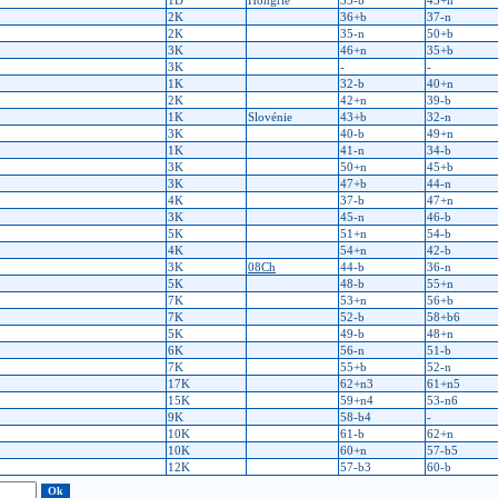
1D
Hongrie
33-b
43+n
2K
36+b
37-n
2K
35-n
50+b
3K
46+n
35+b
3K
-
-
1K
32-b
40+n
2K
42+n
39-b
1K
Slovénie
43+b
32-n
3K
40-b
49+n
1K
41-n
34-b
3K
50+n
45+b
3K
47+b
44-n
4K
37-b
47+n
3K
45-n
46-b
5K
51+n
54-b
4K
54+n
42-b
3K
08Ch
44-b
36-n
5K
48-b
55+n
7K
53+n
56+b
7K
52-b
58+b6
5K
49-b
48+n
6K
56-n
51-b
7K
55+b
52-n
17K
62+n3
61+n5
15K
59+n4
53-n6
9K
58-b4
-
10K
61-b
62+n
10K
60+n
57-b5
12K
57-b3
60-b