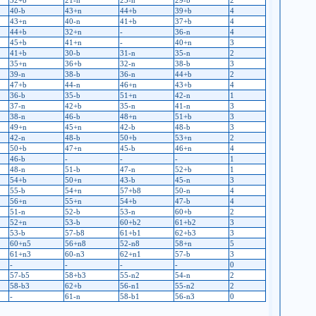
32+b
21-n
25-n
29-b
2
40-b
43+n
44+b
39+b
4
43+n
40-n
41+b
37+b
4
44+b
32+n
-
36-n
4
45+b
41+n
-
40+n
3
41+b
30-b
31-n
35-n
2
35+n
36+b
32-n
38-b
3
39-n
38-b
36-n
44+b
2
47+b
44-n
46+n
43+b
4
36-b
35-b
51+n
42-n
1
37-n
42+b
35-n
41-n
3
38-n
46-b
48+n
51+b
3
49+n
45+n
42-b
48-b
3
42-n
48-b
50+b
53+n
2
50+b
47+n
45-b
46+n
4
46-b
-
-
-
1
48-n
51-b
47-n
52+b
1
54+b
50+n
43-b
45-n
3
55-b
54+n
57+b8
50-n
4
56+n
55+n
54+b
47-b
4
51-n
52-b
53-n
60+b
2
52+n
53-b
60+b2
61+b2
3
53-b
57-b8
61+b1
62+b3
3
60+n5
56+n8
52-n8
58+n
5
61+n3
60-n3
62+n1
57-b
3
-
-
-
-
0
57-b5
58+b3
55-n2
54-n
2
58-b3
62+b
56-n1
55-n2
2
-
61-n
58-b1
56-n3
0