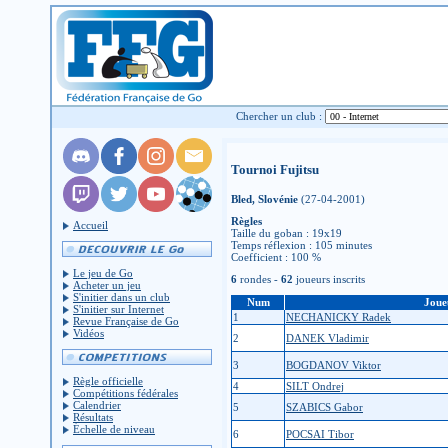
Chercher un club :
Tournoi Fujitsu
Bled, Slovénie
(27-04-2001)
Règles
Accueil
Taille du goban : 19x19
Temps réflexion : 105 minutes
Coefficient : 100 %
Le jeu de Go
6
rondes -
62
joueurs inscrits
Acheter un jeu
S'initier dans un club
Num
Joue
S'initier sur Internet
1
NECHANICKY Radek
Revue Française de Go
Vidéos
2
DANEK Vladimir
3
BOGDANOV Viktor
Règle officielle
4
SILT Ondrej
Compétitions fédérales
Calendrier
5
SZABICS Gabor
Résultats
Échelle de niveau
6
POCSAI Tibor