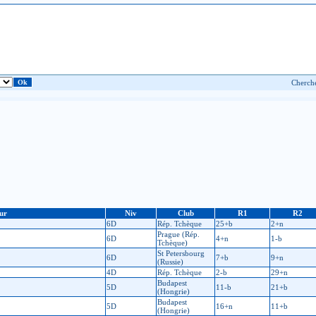
ur
Niv
Club
R1
R2
6D
Rép. Tchèque
25+b
2+n
Prague (Rép.
6D
4+n
1-b
Tchèque)
St Petersbourg
6D
7+b
9+n
(Russie)
4D
Rép. Tchèque
2-b
29+n
Budapest
5D
11-b
21+b
(Hongrie)
Budapest
5D
16+n
11+b
(Hongrie)