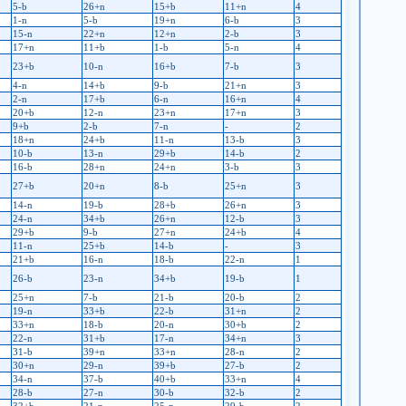
5-b
26+n
15+b
11+n
4
1-n
5-b
19+n
6-b
3
15-n
22+n
12+n
2-b
3
17+n
11+b
1-b
5-n
4
23+b
10-n
16+b
7-b
3
4-n
14+b
9-b
21+n
3
2-n
17+b
6-n
16+n
4
20+b
12-n
23+n
17+n
3
9+b
2-b
7-n
-
2
18+n
24+b
11-n
13-b
3
10-b
13-n
29+b
14-b
2
16-b
28+n
24+n
3-b
3
27+b
20+n
8-b
25+n
3
14-n
19-b
28+b
26+n
3
24-n
34+b
26+n
12-b
3
29+b
9-b
27+n
24+b
4
11-n
25+b
14-b
-
3
21+b
16-n
18-b
22-n
1
26-b
23-n
34+b
19-b
1
25+n
7-b
21-b
20-b
2
19-n
33+b
22-b
31+n
2
33+n
18-b
20-n
30+b
2
22-n
31+b
17-n
34+n
3
31-b
39+n
33+n
28-n
2
30+n
29-n
39+b
27-b
2
34-n
37-b
40+b
33+n
4
28-b
27-n
30-b
32-b
2