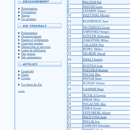
7
BALOGH Pal
8
MATOH Leon
Présentation
9
CEFARIN Tamar
Formations
10
BAZYNSKI Michal
Stages
Go scolaire
11
KLEMENCIC Jure
12
MUTABZIJA Zoran
13
USPENSKIJ Sergej
Présentation
14
KONCER Slobodan
Organigramme
Statuts et réglements
15
ZAKOTNIK Milan
Comptes-rendus
16
VALASEK Petr
Démarches et services
17
RUPEL Mirko
Listes de diffusion
18
HILBERT David
Site jeunes
Site animations
19
KRALJ Andrej
20
KOSTKA Ivan
21
PSZONKA Roman
Licenciés
22
POCSAI Rita
Clubs
Ligues
23
PINTAR Rado
24
KUHAR Velimir
Les liens du Go
25
GASPARI Peter
Crédits
26
BUTALA Gregor
27
MRAK Miro
28
POGACNIK Ales
29
SISKA Goran
30
EFFENBERG Alfred
31
BACEVINA Sead
32
PAVLIK Ivo
33
ZAMUDA Sebastjan