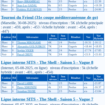
Blanc
0
Remy BIRAMBEAU
6k
3/3
Perdue
n/a
-22.39
Blanc
0
Jean-Luc GADAL
6k
0/3
Gagnée
n/a
+19.39
Blanc
0
Frédéric FLEURQUIN
6k
2/3
Perdue
n/a
-24.06
Tournoi du Frioul (31e coupe méditerranéenne de go)
(Marseille, 30-08-2025) niveau d'inscription : 5K (échelle principale
: avant : -459, après : -453 / échelle hybride : avant : -454, après :
-447)
Son
Son
Var
Couleur
Hd
Adversaire
Résultat
Var
niveau
score
Hybride
Blanc
0
Thomas MIKOGAMI
4K
1/4
Perdue
-16.31
-16.12
Blanc
0
Alexandra GOLOUBKOV
7K
2/4
Gagnée
+18.44
+18.95
Blanc
0
Sophie VIGER
4K
2/4
Perdue
-17.74
-17.85
Noir
0
Pascal CREPY
7K
3/4
Gagnée
+21.9
+21.61
Ligue interne SITS - The Shell - Saison 5 - Vague 8
(Internet, 05-08-2025, en ligne) niveau d'inscription : 5k (échelle
hybride : avant : -401, après : -454)
Son
Son
Var
Couleur
Hd
Adversaire
Résultat
Var
niveau
score
Hybride
Blanc
0
David LABBE
5k
1/3
Perdue
n/a
-21.87
Noir
0
Pietro SIMONINI
4k
3/3
Perdue
n/a
-16.37
Blanc
0
Jonathan FAVRE
3k
2/3
Perdue
n/a
-13.84
Ligue interne SITS - The Shell - Saison 5 - Vague 7
(Internet, 05-07-2025, en ligne) niveau d'inscription : 4k (échelle