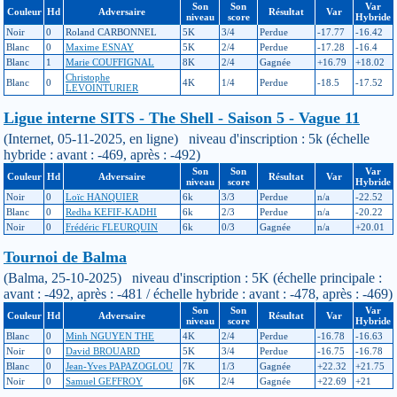
Son
Son
Var
Couleur
Hd
Adversaire
Résultat
Var
niveau
score
Hybride
Noir
0
Roland CARBONNEL
5K
3/4
Perdue
-17.77
-16.42
Blanc
0
Maxime ESNAY
5K
2/4
Perdue
-17.28
-16.4
Blanc
1
Marie COUFFIGNAL
8K
2/4
Gagnée
+16.79
+18.02
Christophe
Blanc
0
4K
1/4
Perdue
-18.5
-17.52
LEVOINTURIER
Ligue interne SITS - The Shell - Saison 5 - Vague 11
(Internet, 05-11-2025, en ligne) niveau d'inscription : 5k (échelle
hybride : avant : -469, après : -492)
Son
Son
Var
Couleur
Hd
Adversaire
Résultat
Var
niveau
score
Hybride
Noir
0
Loïc HANQUIER
6k
3/3
Perdue
n/a
-22.52
Blanc
0
Redha KEFIF-KADHI
6k
2/3
Perdue
n/a
-20.22
Noir
0
Frédéric FLEURQUIN
6k
0/3
Gagnée
n/a
+20.01
Tournoi de Balma
(Balma, 25-10-2025) niveau d'inscription : 5K (échelle principale :
avant : -492, après : -481 / échelle hybride : avant : -478, après : -469)
Son
Son
Var
Couleur
Hd
Adversaire
Résultat
Var
niveau
score
Hybride
Blanc
0
Minh NGUYEN THE
4K
2/4
Perdue
-16.78
-16.63
Noir
0
David BROUARD
5K
3/4
Perdue
-16.75
-16.78
Blanc
0
Jean-Yves PAPAZOGLOU
7K
1/3
Gagnée
+22.32
+21.75
Noir
0
Samuel GEFFROY
6K
2/4
Gagnée
+22.69
+21