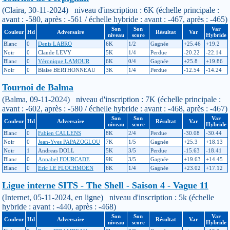
(Claira, 30-11-2024) niveau d'inscription : 6K (échelle principale :
avant : -580, après : -561 / échelle hybride : avant : -467, après : -465)
Son
Son
Var
Couleur
Hd
Adversaire
Résultat
Var
niveau
score
Hybride
Blanc
0
Denis LABRO
6K
1/2
Gagnée
+25.46
+19.2
Noir
0
Claude LEVY
5K
1/4
Perdue
-20.22
-22.14
Blanc
0
Véronique LAMOUR
6K
0/4
Gagnée
+25.8
+19.86
Noir
0
Blaise BERTHONNEAU
3K
1/4
Perdue
-12.54
-14.24
Tournoi de Balma
(Balma, 09-11-2024) niveau d'inscription : 7K (échelle principale :
avant : -602, après : -580 / échelle hybride : avant : -468, après : -467)
Son
Son
Var
Couleur
Hd
Adversaire
Résultat
Var
niveau
score
Hybride
Blanc
0
Fabien CALLENS
8K
2/4
Perdue
-30.08
-30.44
Noir
0
Jean-Yves PAPAZOGLOU
7K
1/5
Gagnée
+25.3
+18.13
Noir
1
Andreas DOLL
5K
3/5
Perdue
-15.63
-18.41
Blanc
0
Annabel FOURCADE
9K
3/5
Gagnée
+19.63
+14.45
Blanc
0
Eric LE FLOCHMOEN
6K
1/4
Gagnée
+23.02
+17.12
Ligue interne SITS - The Shell - Saison 4 - Vague 11
(Internet, 05-11-2024, en ligne) niveau d'inscription : 5k (échelle
hybride : avant : -440, après : -468)
Son
Son
Var
Couleur
Hd
Adversaire
Résultat
Var
niveau
score
Hybride