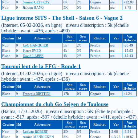
Noir
0
Samuel GEFFROY
6K
2/6
Gagnée
n/a
+12.89
Noir
0
Jialong JIANG
3K
5/6
Perdue
n/a
-9.79
Ligue interne SITS - The Shell - Saison 6 - Vague 2
(Internet, 05-02-2026, en ligne) niveau d'inscription : 5k (échelle
hybride : avant : -436, après : -490)
Son
Son
Var
Couleur
Hd
Adversaire
Résultat
Var
niveau
score
Hybride
Noir
0
Loïc HANQUIER
5k
2/3
Perdue
n/a
-20.49
Blanc
0
Pierre SVED
4k
3/3
Perdue
n/a
-15.93
Blanc
0
David LABBE
4k
2/3
Perdue
n/a
-17.43
Tournoi lent de la FFG - Ronde 1
(Internet, 01-02-2026, en ligne) niveau d'inscription : 5k (échelle
hybride : avant : -437, après : -436)
Son
Son
Var
Couleur
Hd
Adversaire
Résultat
Var
niveau
score
Hybride
Blanc
9
François RIETTINI
17k
0/1
Gagnée
n/a
+1.24
Championnat du club Go Seigen de Toulouse
(Balma, 17-01-2026) niveau d'inscription : 6K (échelle principale :
avant : -517, après : -507 / échelle hybride : avant : -441, après : -437)
Son
Son
Var
Couleur
Hd
Adversaire
Résultat
Var
niveau
score
Hybride
Noir
0
Ludwig ROBERT
2D
5/5
Perdue
-3.08
-3.34
Blanc
0
Amina MENNICKEN
8K
2/5
Gagnée
+13.22
+10.67