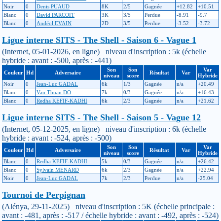
Noir
0
Denis PUAUD
8K
2/5
Gagnée
+12.82
+10.51
Blanc
0
David PARCOIT
3K
3/5
Perdue
-8.91
-9.7
Blanc
0
Andéol EVAIN
2D
3/5
Perdue
-3.52
-3.72
Ligue interne SITS - The Shell - Saison 6 - Vague 1
(Internet, 05-01-2026, en ligne) niveau d'inscription : 5k (échelle
hybride : avant : -500, après : -441)
Son
Son
Var
Couleur
Hd
Adversaire
Résultat
Var
niveau
score
Hybride
Noir
0
Jean-Luc GADAL
6k
1/3
Gagnée
n/a
+20.49
Blanc
0
Van Thuan DO
7k
0/3
Gagnée
n/a
+16.43
Blanc
0
Redha KEFIF-KADHI
6k
2/3
Gagnée
n/a
+21.62
Ligue interne SITS - The Shell - Saison 5 - Vague 12
(Internet, 05-12-2025, en ligne) niveau d'inscription : 6k (échelle
hybride : avant : -524, après : -500)
Son
Son
Var
Couleur
Hd
Adversaire
Résultat
Var
niveau
score
Hybride
Blanc
0
Redha KEFIF-KADHI
5k
0/3
Gagnée
n/a
+26.42
Blanc
0
Sylvain MENARD
6k
2/3
Gagnée
n/a
+22.94
Noir
0
Jean-Luc GADAL
7k
2/3
Perdue
n/a
-25.04
Tournoi de Perpignan
(Alénya, 29-11-2025) niveau d'inscription : 5K (échelle principale :
avant : -481, après : -517 / échelle hybride : avant : -492, après : -524)