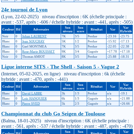
24e tournoi de Lyon
(Lyon, 22-02-2025) niveau d'inscription : 6K (échelle principale :
avant : -537, après : -606 / échelle hybride : avant : -441, après : -505)
Son
Son
Var
Couleur
Hd
Adversaire
Résultat
Var
niveau
score
Hybride
Noir
0
Johan LAURENT
7K
3/5
Perdue
-23.16
-23.75
Blanc
0
Jean SOUCHAY
5K
1/2
Perdue
-15.92
-17.13
Blanc
0
Gael MONTMEA
7K
3/5
Perdue
-22.05
-22.38
Blanc
0
Rose-Marie BOUISSET
9K
3/4
Gagnée
+17.78
+17.18
Noir
0
Thomas AMIOT
8K
3/5
Perdue
-25.88
-18.31
Ligue interne SITS - The Shell - Saison 5 - Vague 2
(Internet, 05-02-2025, en ligne) niveau d'inscription : 6k (échelle
hybride : avant : -470, après : -441)
Son
Son
Var
Couleur
Hd
Adversaire
Résultat
Var
niveau
score
Hybride
Blanc
0
David LABBE
3k
1/3
Perdue
n/a
-19.1
Blanc
0
Loïc HANQUIER
6k
1/3
Gagnée
n/a
+21.88
Blanc
0
Pierre SVED
5k
2/3
Gagnée
n/a
+26.66
Championnat du club Go Seigen de Toulouse
(Balma, 18-01-2025) niveau d'inscription : 6K (échelle principale :
avant : -561, après : -537 / échelle hybride : avant : -487, après : -470)
Son
Son
Var
Couleur
Hd
Adversaire
Résultat
Var