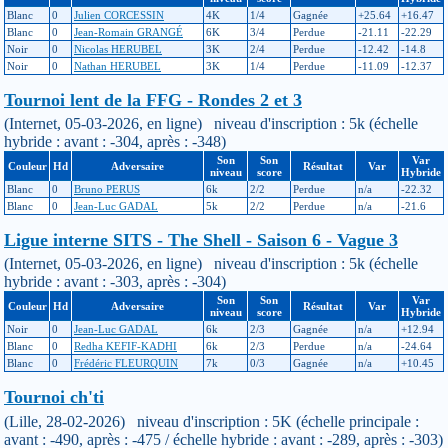
Blanc
0
Julien CORCESSIN
4K
1/4
Gagnée
+25.64
+16.47
Blanc
0
Jean-Romain GRANGÉ
6K
3/4
Perdue
-21.11
-22.29
Noir
0
Nicolas HERUBEL
3K
2/4
Perdue
-12.42
-14.8
Noir
0
Nathan HERUBEL
3K
1/4
Perdue
-11.09
-12.37
Tournoi lent de la FFG - Rondes 2 et 3
(Internet, 05-03-2026, en ligne) niveau d'inscription : 5k (échelle
hybride : avant : -304, après : -348)
Son
Son
Var
Couleur
Hd
Adversaire
Résultat
Var
niveau
score
Hybride
Blanc
0
Bruno PERUS
6k
2/2
Perdue
n/a
-22.32
Blanc
0
Jean-Luc GADAL
5k
2/2
Perdue
n/a
-21.6
Ligue interne SITS - The Shell - Saison 6 - Vague 3
(Internet, 05-03-2026, en ligne) niveau d'inscription : 5k (échelle
hybride : avant : -303, après : -304)
Son
Son
Var
Couleur
Hd
Adversaire
Résultat
Var
niveau
score
Hybride
Noir
0
Jean-Luc GADAL
6k
2/3
Gagnée
n/a
+12.94
Blanc
0
Redha KEFIF-KADHI
6k
2/3
Perdue
n/a
-24.64
Blanc
0
Frédéric FLEURQUIN
7k
0/3
Gagnée
n/a
+10.45
Tournoi ch'ti
(Lille, 28-02-2026) niveau d'inscription : 5K (échelle principale :
avant : -490, après : -475 / échelle hybride : avant : -289, après : -303)