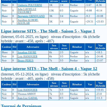
niveau
score
Hybride
Blanc
0
Umberto POLVERINI
1K
2/4
Perdue
-5.67
-6.36
Julie LAVIELLE
Noir
0
13K
0/3
Gagnée
+9.88
+8.14
ESCOUBET
Blanc
0
Benjamin CRINQUAND
3K
3/4
Perdue
-9.2
-10.08
Aurélien ALBERT-
Noir
0
5K
1/4
Gagnée
+29.51
+25.03
AGUILAR
Ligue interne SITS - The Shell - Saison 5 - Vague 1
(Internet, 05-01-2025, en ligne) niveau d'inscription : 6k (échelle
hybride : avant : -458, après : -487)
Son
Son
Var
Couleur
Hd
Adversaire
Résultat
Var
niveau
score
Hybride
Blanc
0
Jonathan FAVRE
6k
2/3
Gagnée
n/a
+18.5
Noir
0
Loïc HANQUIER
6k
3/3
Perdue
n/a
-24.46
Noir
0
Bruno PERUS
7k
3/3
Perdue
n/a
-23.07
Ligue interne SITS - The Shell - Saison 4 - Vague 12
(Internet, 05-12-2024, en ligne) niveau d'inscription : 5k (échelle
hybride : avant : -465, après : -458)
Son
Son
Var
Couleur
Hd
Adversaire
Résultat
Var
niveau
score
Hybride
Noir
0
Loïc HANQUIER
7k
1/3
Gagnée
n/a
+19.05
Noir
0
Thomas AMIOT
7k
3/3
Perdue
n/a
-23.8
Noir
0
Jean-Luc GADAL
9k
0/3
Gagnée
n/a
+11.3
Tournoi de Perpignan