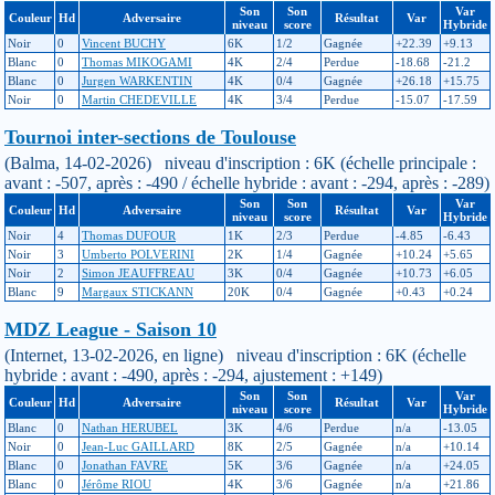
Son
Son
Var
Couleur
Hd
Adversaire
Résultat
Var
niveau
score
Hybride
Noir
0
Vincent BUCHY
6K
1/2
Gagnée
+22.39
+9.13
Blanc
0
Thomas MIKOGAMI
4K
2/4
Perdue
-18.68
-21.2
Blanc
0
Jurgen WARKENTIN
4K
0/4
Gagnée
+26.18
+15.75
Noir
0
Martin CHEDEVILLE
4K
3/4
Perdue
-15.07
-17.59
Tournoi inter-sections de Toulouse
(Balma, 14-02-2026) niveau d'inscription : 6K (échelle principale :
avant : -507, après : -490 / échelle hybride : avant : -294, après : -289)
Son
Son
Var
Couleur
Hd
Adversaire
Résultat
Var
niveau
score
Hybride
Noir
4
Thomas DUFOUR
1K
2/3
Perdue
-4.85
-6.43
Noir
3
Umberto POLVERINI
2K
1/4
Gagnée
+10.24
+5.65
Noir
2
Simon JEAUFFREAU
3K
0/4
Gagnée
+10.73
+6.05
Blanc
9
Margaux STICKANN
20K
0/4
Gagnée
+0.43
+0.24
MDZ League - Saison 10
(Internet, 13-02-2026, en ligne) niveau d'inscription : 6K (échelle
hybride : avant : -490, après : -294, ajustement : +149)
Son
Son
Var
Couleur
Hd
Adversaire
Résultat
Var
niveau
score
Hybride
Blanc
0
Nathan HERUBEL
3K
4/6
Perdue
n/a
-13.05
Noir
0
Jean-Luc GAILLARD
8K
2/5
Gagnée
n/a
+10.14
Blanc
0
Jonathan FAVRE
5K
3/6
Gagnée
n/a
+24.05
Blanc
0
Jérôme RIOU
4K
3/6
Gagnée
n/a
+21.86