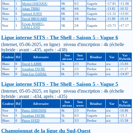
Blanc
1
Michel ISSENJOU
9K
0/2
Gagnée
+17.81
+11.08
Noir
1
Johan TRIKI
4K
4/6
Perdue
-13.82
-10.32
Blanc
0
Samuel JUPIN
8K
2/6
Gagnée
+21.31
+13.81
Noir
1
David BROUARD
5K
3/6
Perdue
-15.89
-19.19
Erwan MAREC-
Noir
1
5K
2/6
Gagnée
+25.71
+17.17
CHALLAND
Ligue interne SITS - The Shell - Saison 5 - Vague 6
(Internet, 05-06-2025, en ligne) niveau d'inscription : 4k (échelle
hybride : avant : -435, après : -438)
Son
Son
Var
Couleur
Hd
Adversaire
Résultat
Var
niveau
score
Hybride
Blanc
0
David LABBE
5k
2/3
Perdue
n/a
-15.83
Blanc
0
Jonathan FAVRE
3k
2/3
Perdue
n/a
-11.27
Blanc
0
Jean-Luc GADAL
6k
1/3
Gagnée
n/a
+24.87
Ligue interne SITS - The Shell - Saison 5 - Vague 5
(Internet, 05-05-2025, en ligne) niveau d'inscription : 4k (échelle
hybride : avant : -434, après : -435)
Son
Son
Var
Couleur
Hd
Adversaire
Résultat
Var
niveau
score
Hybride
Noir
0
Pietro SIMONINI
4k
2/3
Perdue
n/a
-16.86
Noir
0
Jonathan FAVRE
3k
0/3
Gagnée
n/a
+31.3
Blanc
0
Pierre SVED
5k
3/3
Perdue
n/a
-15.58
Championnat de la ligue du Sud-Ouest