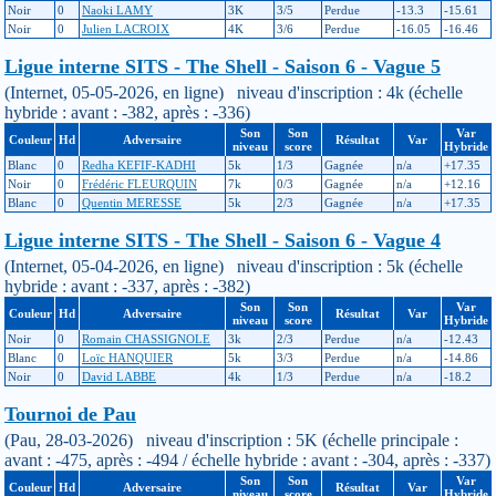
Noir
0
Naoki LAMY
3K
3/5
Perdue
-13.3
-15.61
Noir
0
Julien LACROIX
4K
3/6
Perdue
-16.05
-16.46
Ligue interne SITS - The Shell - Saison 6 - Vague 5
(Internet, 05-05-2026, en ligne) niveau d'inscription : 4k (échelle
hybride : avant : -382, après : -336)
Son
Son
Var
Couleur
Hd
Adversaire
Résultat
Var
niveau
score
Hybride
Blanc
0
Redha KEFIF-KADHI
5k
1/3
Gagnée
n/a
+17.35
Noir
0
Frédéric FLEURQUIN
7k
0/3
Gagnée
n/a
+12.16
Blanc
0
Quentin MERESSE
5k
2/3
Gagnée
n/a
+17.35
Ligue interne SITS - The Shell - Saison 6 - Vague 4
(Internet, 05-04-2026, en ligne) niveau d'inscription : 5k (échelle
hybride : avant : -337, après : -382)
Son
Son
Var
Couleur
Hd
Adversaire
Résultat
Var
niveau
score
Hybride
Noir
0
Romain CHASSIGNOLE
3k
2/3
Perdue
n/a
-12.43
Blanc
0
Loïc HANQUIER
5k
3/3
Perdue
n/a
-14.86
Noir
0
David LABBE
4k
1/3
Perdue
n/a
-18.2
Tournoi de Pau
(Pau, 28-03-2026) niveau d'inscription : 5K (échelle principale :
avant : -475, après : -494 / échelle hybride : avant : -304, après : -337)
Son
Son
Var
Couleur
Hd
Adversaire
Résultat
Var
niveau
score
Hybride