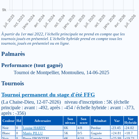
À partir du 1er mai 2022, l’échelle principale ne prend en compte que les
tournois joués en présentiel. L’échelle hybride prend en compte tous les
tournois, joués en présentiel ou en ligne.
Palmarès
Performance (tout gagné)
Tournoi de Montpellier, Montoulieu, 14-06-2025
Tournois
Tournoi permanent du stage d'été FFG
(La Chaise-Dieu, 12-07-2026) niveau d'inscription : 5K (échelle
principale : avant : -492, après : -454 / échelle hybride : avant : -373,
après : -356)
Son
Son
Var
Couleur
Hd
Adversaire
Résultat
Var
niveau
score
Hybride
Noir
0
Louise HARDY
6K
4/8
Perdue
-23.45
-24.02
Blanc
0
Matéo PILLU
5K
0/5
Gagnée
+24.81
+18.7
Noir
0
Pierre FRONTERI
4K
4/10
Gagnée
+25.99
+19.71