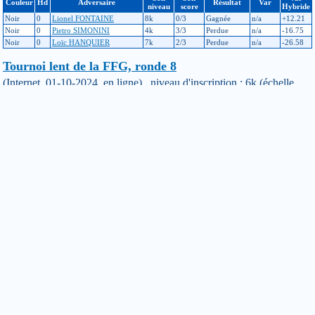
Couleur
Hd
Adversaire
Résultat
Var
niveau
score
Hybride
Noir
0
Lionel FONTAINE
8k
0/3
Gagnée
n/a
+12.21
Noir
0
Pietro SIMONINI
4k
3/3
Perdue
n/a
-16.75
Noir
0
Loïc HANQUIER
7k
2/3
Perdue
n/a
-26.58
Tournoi lent de la FFG, ronde 8
(Internet, 01-10-2024, en ligne) niveau d'inscription : 6k (échelle
hybride : avant : -428, après : -409)
Son
Son
Var
Couleur
Hd
Adversaire
Résultat
Var
niveau
score
Hybride
Noir
3
Jean-Louis TU
2k
0/1
Gagnée
n/a
+19.07
Ligue interne SITS - The Shell - Saison 4 - Vague 9
(Internet, 06-09-2024, en ligne) niveau d'inscription : 5k (échelle
hybride : avant : -385, après : -428)
Son
Son
Var
Couleur
Hd
Adversaire
Résultat
Var
niveau
score
Hybride
Noir
0
Pietro SIMONINI
4k
2/3
Perdue
n/a
-17.83
Noir
0
Chloé STAWSKI
3k
2/3
Perdue
n/a
-14.08
Blanc
0
David ROSAT
2k
3/3
Perdue
n/a
-11.33
Tournoi du Frioul (30e coupe méditerranéenne de go)
(Marseille, 31-08-2024) niveau d'inscription : 8K (échelle principale
: avant : -716, après : -648, ajustement : +2 / échelle hybride : avant :
-414, après : -385)