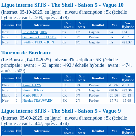
Ligue interne SITS - The Shell - Saison 5 - Vague 10
(Internet, 05-10-2025, en ligne) niveau d'inscription : 5k (échelle
hybride : avant : -509, après : -478)
Son
Son
Var
Couleur
Hd
Adversaire
Résultat
Var
niveau
score
Hybride
Noir
0
Loïc HANQUIER
6k
1/3
Gagnée
n/a
+24
Noir
0
Guillaume DE KEIJSER
5k
3/3
Perdue
n/a
-15.3
Noir
0
Frédéric FLEURQUIN
6k
0/3
Gagnée
n/a
+21.37
Tournoi de Bordeaux
(Le Bouscat, 04-10-2025) niveau d'inscription : 5K (échelle
principale : avant : -453, après : -492 / échelle hybride : avant : -474,
après : -509)
Son
Son
Var
Couleur
Hd
Adversaire
Résultat
Var
niveau
score
Hybride
Blanc
0
Yannick LYS
5K
3/4
Perdue
-18.86
-18.1
Noir
0
Simon HENRY
6K
2/4
Gagnée
+20.62
+22.36
Blanc
0
Matéo PILLU
6K
3/4
Perdue
-23.56
-23.13
Noir
0
Nicolas TRAUWAEN
4K
2/4
Perdue
-17.71
-15.69
Ligue interne SITS - The Shell - Saison 5 - Vague 9
(Internet, 05-09-2025, en ligne) niveau d'inscription : 5k (échelle
hybride : avant : -447, après : -474)
Son
Son
Var
Couleur
Hd
Adversaire
Résultat
Var
niveau
score
Hybride