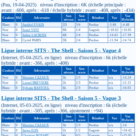
(Pau, 19-04-2025) niveau d'inscription : 6K (échelle principale :
avant : -606, après : -618 / échelle hybride : avant : -408, après : -434)
Son
Son
Var
Couleur
Hd
Adversaire
Résultat
Var
niveau
score
Hybride
Blanc
0
Andéol EVAIN
2D
3/4
Perdue
-3.66
-4.48
Noir
0
Josué VIOT
9K
1/4
Gagnée
+18.62
+10.81
Noir
0
Julien LACROIX
4K
2/4
Perdue
-14.62
-17.39
Blanc
0
Cyriel PARIS
3K
2/4
Perdue
-11.94
-14.74
Ligue interne SITS - The Shell - Saison 5 - Vague 4
(Internet, 05-04-2025, en ligne) niveau d'inscription : 6k (échelle
hybride : avant : -366, après : -408)
Son
Son
Var
Couleur
Hd
Adversaire
Résultat
Var
niveau
score
Hybride
Noir
0
Maxime CAZAUX
3k
2/3
Perdue
n/a
-14.24
Noir
0
Lionel BREVIERE
2k
2/3
Perdue
n/a
-12.15
Blanc
0
Sylvain RASTOUL
4k
2/3
Perdue
n/a
-16.05
Ligue interne SITS - The Shell - Saison 5 - Vague 3
(Internet, 05-03-2025, en ligne) niveau d'inscription : 6k (échelle
hybride : avant : -505, après : -366, ajustement : +94)
Son
Son
Var
Couleur
Hd
Adversaire
Résultat
Var
niveau
score
Hybride
Blanc
0
Maxime CAZAUX
3k
2/3
Perdue
n/a
-14
Noir
0
Serge EON
1k
1/2
Gagnée
n/a
+34.42
Noir
0
Christian BOYART
4k
0/3
Gagnée
n/a
+25.05