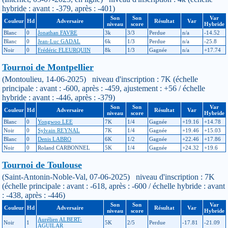
hybride : avant : -379, après : -401)
Son
Son
Var
Couleur
Hd
Adversaire
Résultat
Var
niveau
score
Hybride
Blanc
0
Jonathan FAVRE
3k
3/3
Perdue
n/a
-14.52
Blanc
0
Jean-Luc GADAL
6k
1/3
Perdue
n/a
-25.8
Noir
0
Frédéric FLEURQUIN
8k
1/3
Gagnée
n/a
+17.74
Tournoi de Montpellier
(Montoulieu, 14-06-2025) niveau d'inscription : 7K (échelle
principale : avant : -600, après : -459, ajustement : +56 / échelle
hybride : avant : -446, après : -379)
Son
Son
Var
Couleur
Hd
Adversaire
Résultat
Var
niveau
score
Hybride
Blanc
0
Yongwoo LEE
7K
1/4
Gagnée
+19.16
+14.78
Noir
0
Sylvain REYNAL
7K
1/4
Gagnée
+19.46
+15.03
Blanc
0
Denis LABRO
6K
1/2
Gagnée
+22.46
+17.86
Noir
0
Roland CARBONNEL
5K
1/4
Gagnée
+24.32
+19.6
Tournoi de Toulouse
(Saint-Antonin-Noble-Val, 07-06-2025) niveau d'inscription : 7K
(échelle principale : avant : -618, après : -600 / échelle hybride : avant
: -438, après : -446)
Son
Son
Var
Couleur
Hd
Adversaire
Résultat
Var
niveau
score
Hybride
Aurélien ALBERT-
Noir
1
5K
2/5
Perdue
-17.81
-21.09
AGUILAR