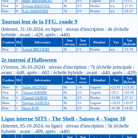
Noir
0
Remy BIRAMBEAU
7k
0/3
Gagnée
n/a
+15.3
Noir
0
Sylvain RASTOUL
4k
3/3
Perdue
n/a
-17.91
Noir
0
Loïc HANQUIER
7k
2/3
Perdue
n/a
-25.17
Tournoi lent de la FFG, ronde 9
(Internet, 31-10-2024, en ligne) niveau d'inscription : 4k (échelle
hybride : avant : -429, après : -440)
Son
Son
Var
Couleur
Hd
Adversaire
Résultat
Var
niveau
score
Hybride
Noir
2
Lionel BREVIERE
2k
1/1
Perdue
n/a
-11.74
2e tournoi d'Halloween
(Vierzon, 26-10-2024) niveau d'inscription : 7k (échelle principale :
avant : -648, après : -602 / échelle hybride : avant : -440, après : -429)
Son
Son
Var
Couleur
Hd
Adversaire
Résultat
Var
niveau
score
Hybride
Blanc
0
Julien JACQUES
8k
1/4
Gagnée
+22.91
+13.33
Noir
0
Vincent KRIMM
6k
2/5
Gagnée
+29.2
+19.16
Noir
1
Chantal GAJDOS
4k
2/5
Perdue
-13.69
-17.11
Blanc
1
Stephan HABUDA
9k
3/5
Gagnée
+18.05
+10.97
Noir
1
Serge EON
3k
2/5
Perdue
-10.38
-14.82
Ligue interne SITS - The Shell - Saison 4 - Vague 10
(Internet, 05-10-2024, en ligne) niveau d'inscription : 5k (échelle
hybride : avant : -409, après : -440)
Son
Son
Var