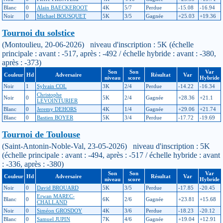
Blanc
0
Alain BAECKEROOT
4K
5/7
Perdue
-15.08
-16.94
Noir
0
Michael BOUSQUET
5K
3/5
Gagnée
+25.03
+19.36
Tournoi du solstice
(Montoulieu, 20-06-2026) niveau d'inscription : 5K (échelle
principale : avant : -517, après : -492 / échelle hybride : avant : -380,
après : -373)
Son
Son
Var
Couleur
Hd
Adversaire
Résultat
Var
niveau
score
Hybride
Noir
1
Sylvain COL
3K
2/4
Perdue
-14.22
-16.34
Christophe
Noir
0
5K
2/4
Gagnée
+28.36
+21.1
LEVOINTURIER
Blanc
0
Jeremy DEHORS
4K
1/4
Gagnée
+29.06
+21.74
Blanc
0
Bastien BOYER
5K
3/4
Perdue
-17.72
-19.69
Tournoi de Toulouse
(Saint-Antonin-Noble-Val, 23-05-2026) niveau d'inscription : 5K
(échelle principale : avant : -494, après : -517 / échelle hybride : avant
: -336, après : -380)
Son
Son
Var
Couleur
Hd
Adversaire
Résultat
Var
niveau
score
Hybride
Noir
0
David BROUARD
5K
3/5
Perdue
-17.85
-20.45
Erwan MAREC-
Blanc
0
6K
2/6
Gagnée
+23.81
+15.68
CHALLAND
Noir
0
Siméon GROSDOY
4K
3/6
Perdue
-18.23
-20.12
Blanc
0
Samuel JUPIN
7K
4/6
Gagnée
+19.04
+12.91