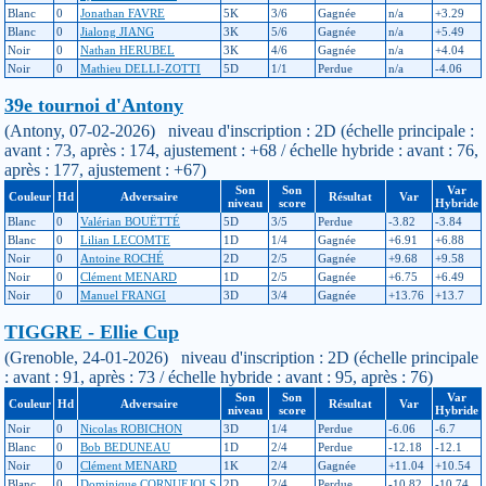
Blanc
0
Jonathan FAVRE
5K
3/6
Gagnée
n/a
+3.29
Blanc
0
Jialong JIANG
3K
5/6
Gagnée
n/a
+5.49
Noir
0
Nathan HERUBEL
3K
4/6
Gagnée
n/a
+4.04
Noir
0
Mathieu DELLI-ZOTTI
5D
1/1
Perdue
n/a
-4.06
39e tournoi d'Antony
(Antony, 07-02-2026) niveau d'inscription : 2D (échelle principale :
avant : 73, après : 174, ajustement : +68 / échelle hybride : avant : 76,
après : 177, ajustement : +67)
Son
Son
Var
Couleur
Hd
Adversaire
Résultat
Var
niveau
score
Hybride
Blanc
0
Valérian BOUËTTÉ
5D
3/5
Perdue
-3.82
-3.84
Blanc
0
Lilian LECOMTE
1D
1/4
Gagnée
+6.91
+6.88
Noir
0
Antoine ROCHÉ
2D
2/5
Gagnée
+9.68
+9.58
Noir
0
Clément MENARD
1D
2/5
Gagnée
+6.75
+6.49
Noir
0
Manuel FRANGI
3D
3/4
Gagnée
+13.76
+13.7
TIGGRE - Ellie Cup
(Grenoble, 24-01-2026) niveau d'inscription : 2D (échelle principale
: avant : 91, après : 73 / échelle hybride : avant : 95, après : 76)
Son
Son
Var
Couleur
Hd
Adversaire
Résultat
Var
niveau
score
Hybride
Noir
0
Nicolas ROBICHON
3D
1/4
Perdue
-6.06
-6.7
Blanc
0
Bob BEDUNEAU
1D
2/4
Perdue
-12.18
-12.1
Noir
0
Clément MENARD
1K
2/4
Gagnée
+11.04
+10.54
Blanc
0
Dominique CORNUEJOLS
2D
2/4
Perdue
-10.82
-10.74