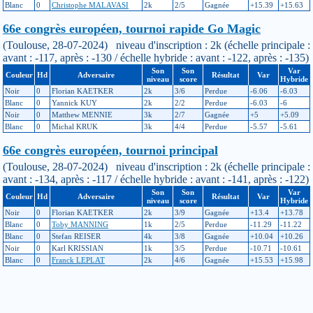
Blanc
0
Christophe MALAVASI
2k
2/5
Gagnée
+15.39
+15.63
66e congrès européen, tournoi rapide Go Magic
(Toulouse, 28-07-2024) niveau d'inscription : 2k (échelle principale :
avant : -117, après : -130 / échelle hybride : avant : -122, après : -135)
Son
Son
Var
Couleur
Hd
Adversaire
Résultat
Var
niveau
score
Hybride
Noir
0
Florian KAETKER
2k
3/6
Perdue
-6.06
-6.03
Blanc
0
Yannick KUY
2k
2/2
Perdue
-6.03
-6
Noir
0
Matthew MENNIE
3k
2/7
Gagnée
+5
+5.09
Blanc
0
Michal KRUK
3k
4/4
Perdue
-5.57
-5.61
66e congrès européen, tournoi principal
(Toulouse, 28-07-2024) niveau d'inscription : 2k (échelle principale :
avant : -134, après : -117 / échelle hybride : avant : -141, après : -122)
Son
Son
Var
Couleur
Hd
Adversaire
Résultat
Var
niveau
score
Hybride
Noir
0
Florian KAETKER
2k
3/9
Gagnée
+13.4
+13.78
Blanc
0
Toby MANNING
1k
2/5
Perdue
-11.29
-11.22
Blanc
0
Stefan REISER
4k
3/8
Gagnée
+10.04
+10.26
Noir
0
Karl KRISSIAN
1k
3/5
Perdue
-10.71
-10.61
Blanc
0
Franck LEPLAT
2k
4/6
Gagnée
+15.53
+15.98
Tournoi ch'ti
(Lille, 09-03-2024) niveau d'inscription : 2K (échelle principale :
avant : -141, après : -134 / échelle hybride : avant : -150, après : -141)