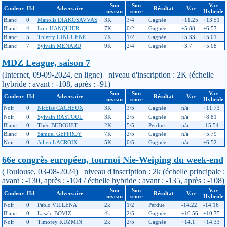
Son
Son
Var
Couleur
Hd
Adversaire
Résultat
Var
niveau
score
Hybride
Blanc
0
Manolis DIAKOSAVVAS
3K
3/4
Gagnée
+11.25
+13.51
Blanc
4
Loïc HANQUIER
7K
0/2
Gagnée
+5.88
+6.57
Blanc
5
Thierry GINGUENE
7K
1/2
Gagnée
+5.33
+5.01
Blanc
7
Sylvain MENARD
9K
2/4
Gagnée
+3.7
+5.08
MDZ League, saison 7
(Internet, 09-09-2024, en ligne) niveau d'inscription : 2K (échelle
hybride : avant : -108, après : -91)
Son
Son
Var
Couleur
Hd
Adversaire
Résultat
Var
niveau
score
Hybride
Noir
0
Nicolas CACHEUX
3K
3/5
Gagnée
n/a
+11.73
Noir
0
Sylvain RASTOUL
3K
2/5
Gagnée
n/a
+8.81
Blanc
0
Théo BEDOUET
2K
5/5
Perdue
n/a
-15.54
Blanc
0
Samuel GEFFROY
7K
2/5
Gagnée
n/a
+5.79
Noir
0
Julien LACROIX
5K
0/5
Gagnée
n/a
+6.52
66e congrès européen, tournoi Nie-Weiping du week-end
(Toulouse, 03-08-2024) niveau d'inscription : 2k (échelle principale :
avant : -130, après : -104 / échelle hybride : avant : -135, après : -108)
Son
Son
Var
Couleur
Hd
Adversaire
Résultat
Var
niveau
score
Hybride
Noir
0
Pablo VILLENA
2k
1/2
Perdue
-14.22
-14.16
Blanc
0
Laszlo BOVIZ
4k
2/5
Gagnée
+10.56
+10.75
Noir
0
Timofey KUZMIN
2k
2/5
Gagnée
+14.1
+14.33