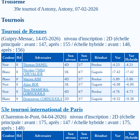
Troisième
39e tournoi d'Antony, Antony, 07-02-2026
Tournois
Tournoi de Rennes
(Guipry-Messac, 14-05-2026) niveau d'inscription : 2D (échelle
principale : avant : 147, après : 155 / échelle hybride : avant : 148,
après : 156)
Son
Son
Var
Couleur
Hd
Adversaire
Résultat
Var
niveau
score
Hybride
Noir
0
Thomas DANEL
4D
5/7
Perdue
-4.23
-4.21
Nicolas (76Ha)
Blanc
0
1K
4/7
Gagnée
+7.42
+7.42
CHEVALIER
Blanc
0
Warren AIM
4D
5/7
Perdue
-5.89
-5.86
Noir
0
Alain BOE
1K
3/7
Gagnée
+6.08
+6.09
Toru IMAMURA-
Noir
0
4D
4/7
Perdue
-4.76
-4.73
CORNUEJOLS
Blanc
0
Dominique CORNUEJOLS
2D
3/7
Gagnée
+9.32
+9.38
53e tournoi international de Paris
(Charenton-le-Pont, 04-04-2026) niveau d'inscription : 2D (échelle
principale : avant : 175, après : 147 / échelle hybride : avant : 175,
après : 148)
Son
Son
Var
Couleur
Hd
Adversaire
Résultat
Var
niveau
score
Hybride