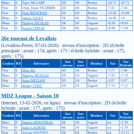
Blanc
0
Tiger HILLARP
2D
3/6
Perdue
-10.71
-10.72
Noir
0
Ufuk_Emre YILDIRIM
2D
4/6
Perdue
-7.45
-7.44
Noir
0
Dick RIEDEMAN
2D
2/6
Perdue
-12.65
-12.69
Blanc
0
Fabien VALET
1K
4/6
Perdue
-14.06
-14
Blanc
0
Philippe NICOLAS
1K
3/6
Gagnée
+9.56
+9.63
Noir
0
Franck LEPLAT
1K
4/6
Gagnée
+8.06
+7.94
26e tournoi de Levallois
(Levallois-Perret, 07-03-2026) niveau d'inscription : 2D (échelle
principale : avant : 174, après : 175 / échelle hybride : avant : 175,
après : 175)
Son
Son
Var
Couleur
Hd
Adversaire
Résultat
Var
niveau
score
Hybride
Noir
0
Zhou XU
3D
2/4
Perdue
-7.77
-7.69
Blanc
0
Philippe NICOLAS
1D
2/4
Gagnée
+7.07
+7.13
Noir
0
Amar MEZIANI
3D
2/4
Perdue
-5.97
-5.97
Blanc
0
Jérémy VOGT
1D
2/4
Gagnée
+7.11
+7.11
MDZ League - Saison 10
(Internet, 13-02-2026, en ligne) niveau d'inscription : 2D (échelle
hybride : avant : 177, après : 175)
Son
Son
Var
Couleur
Hd
Adversaire
Résultat
Var
niveau
score
Hybride
Blanc
0
Damien MOUGNEAU
5K
2/6
Gagnée
n/a
+2.33
Noir
0
Julien LACROIX
4K
2/6
Gagnée
n/a
+2.76
Noir
0
Sylvain RASTOUL
2K
4/6
Perdue
n/a
-15.51