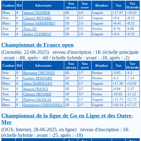
Son
Son
Var
Couleur
Hd
Adversaire
Résultat
Var
niveau
score
Hybride
Blanc
0
Samuel TEISSIER
4D
4/5
Gagnée
+17.97
+18.03
Noir
0
Clément MENARD
1D
3/5
Gagnée
+9.4
+8.55
Blanc
0
Etienne SABARTHES
1D
2/5
Gagnée
+8.41
+8.32
Noir
0
Zhou XU
2D
3/5
Perdue
-8.76
-8.69
Noir
0
Jérémy CLEMENT
1D
2/5
Gagnée
+9.4
+9.22
Championnat de France open
(Grenoble, 22-08-2025) niveau d'inscription : 1K (échelle principale
: avant : -88, après : -60 / échelle hybride : avant : -18, après : -2)
Son
Son
Var
Couleur
Hd
Adversaire
Résultat
Var
niveau
score
Hybride
Noir
0
Benjamin CHETIOUI
4D
5/7
Perdue
-3.85
-4.3
Blanc
0
Gaultier BERNARD
2D
3/7
Perdue
-6.5
-7.14
Blanc
0
Julien DARTIGUES
1K
2/7
Gagnée
+17.36
+13.92
Noir
0
Manuel FRANGI
3D
3/7
Perdue
-4.84
-5.37
Noir
0
Clément MENARD
1D
3/7
Perdue
-10.02
-11.12
Blanc
0
Philippe NICOLAS
1K
2/7
Gagnée
+15.75
+12.72
Blanc
0
Dominique CORNUEJOLS
2D
2/7
Gagnée
+20.14
+17.27
Championnat de la ligue de Go en Ligne et des Outre-
Mer
(OGS, Internet, 28-06-2025, en ligne) niveau d'inscription : 1K
(échelle hybride : avant : -25, après : -18)