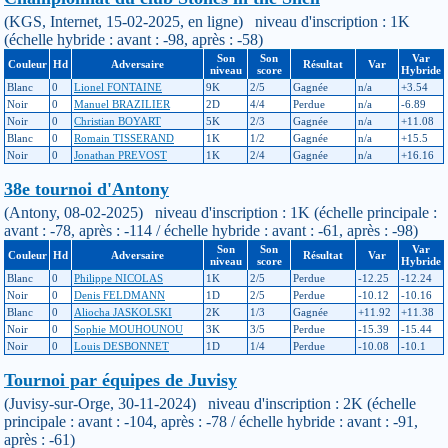
(KGS, Internet, 15-02-2025, en ligne) niveau d'inscription : 1K
(échelle hybride : avant : -98, après : -58)
Son
Son
Var
Couleur
Hd
Adversaire
Résultat
Var
niveau
score
Hybride
Blanc
0
Lionel FONTAINE
9K
2/5
Gagnée
n/a
+3.54
Noir
0
Manuel BRAZILIER
2D
4/4
Perdue
n/a
-6.89
Noir
0
Christian BOYART
5K
2/3
Gagnée
n/a
+11.08
Blanc
0
Romain TISSERAND
1K
1/2
Gagnée
n/a
+15.5
Noir
0
Jonathan PREVOST
1K
2/4
Gagnée
n/a
+16.16
38e tournoi d'Antony
(Antony, 08-02-2025) niveau d'inscription : 1K (échelle principale :
avant : -78, après : -114 / échelle hybride : avant : -61, après : -98)
Son
Son
Var
Couleur
Hd
Adversaire
Résultat
Var
niveau
score
Hybride
Blanc
0
Philippe NICOLAS
1K
2/5
Perdue
-12.25
-12.24
Noir
0
Denis FELDMANN
1D
2/5
Perdue
-10.12
-10.16
Blanc
0
Aliocha JASKOLSKI
2K
1/3
Gagnée
+11.92
+11.38
Noir
0
Sophie MOUHOUNOU
3K
3/5
Perdue
-15.39
-15.44
Noir
0
Louis DESBONNET
1D
1/4
Perdue
-10.08
-10.1
Tournoi par équipes de Juvisy
(Juvisy-sur-Orge, 30-11-2024) niveau d'inscription : 2K (échelle
principale : avant : -104, après : -78 / échelle hybride : avant : -91,
après : -61)