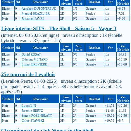
Son
Son
Var
Couleur
Hd
Adversaire
Résultat
Var
niveau
score
Hybride
Blanc
0
Aurélien DUPONTREUÉ
5K
1/3
Gagnée
n/a
+6.64
Blanc
0
Manuel BRAZILIER
2D
3/3
Perdue
n/a
-7.31
Noir
0
Jonathan FAVRE
2K
0/2
Gagnée
n/a
+8.38
Ligue interne SITS - The Shell - Saison 5 - Vague 3
(Internet, 05-03-2025, en ligne) niveau d'inscription : 1k (échelle
hybride : avant : -37, après : -25)
Son
Son
Var
Couleur
Hd
Adversaire
Résultat
Var
niveau
score
Hybride
Blanc
0
David ROSAT
2k
3/3
Perdue
n/a
-14.99
Blanc
0
Clément MENARD
1k
1/3
Gagnée
n/a
+15.59
Blanc
0
Lionel BREVIERE
2k
0/3
Gagnée
n/a
+10.68
25e tournoi de Levallois
(Levallois-Perret, 01-03-2025) niveau d'inscription : 2K (échelle
principale : avant : -114, après : -88 / échelle hybride : avant : -58,
après : -37)
Son
Son
Var
Couleur
Hd
Adversaire
Résultat
Var
niveau
score
Hybride
Noir
0
Lucas LIN
2K
2/4
Gagnée
+11.73
+12.26
Blanc
0
Jeremie HERTZ
1K
2/4
Perdue
-11.46
-11.96
Blanc
0
Simon ROSENBLATT
1K
2/4
Gagnée
+15.06
+12.56
Noir
0
Chloé STAWSKI
3K
3/4
Gagnée
+10.73
+8.7
Championnat du club Stones in the Shell