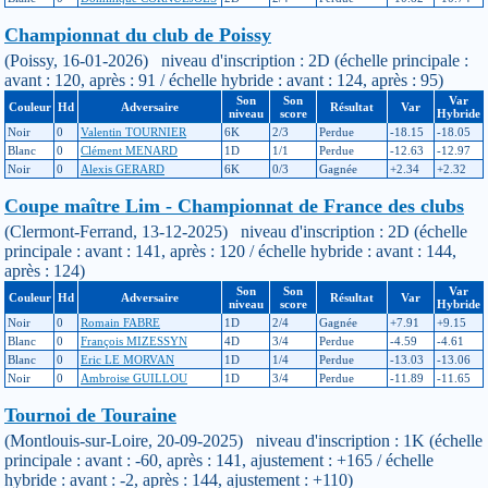
Championnat du club de Poissy
(Poissy, 16-01-2026) niveau d'inscription : 2D (échelle principale :
avant : 120, après : 91 / échelle hybride : avant : 124, après : 95)
Son
Son
Var
Couleur
Hd
Adversaire
Résultat
Var
niveau
score
Hybride
Noir
0
Valentin TOURNIER
6K
2/3
Perdue
-18.15
-18.05
Blanc
0
Clément MENARD
1D
1/1
Perdue
-12.63
-12.97
Noir
0
Alexis GERARD
6K
0/3
Gagnée
+2.34
+2.32
Coupe maître Lim - Championnat de France des clubs
(Clermont-Ferrand, 13-12-2025) niveau d'inscription : 2D (échelle
principale : avant : 141, après : 120 / échelle hybride : avant : 144,
après : 124)
Son
Son
Var
Couleur
Hd
Adversaire
Résultat
Var
niveau
score
Hybride
Noir
0
Romain FABRE
1D
2/4
Gagnée
+7.91
+9.15
Blanc
0
François MIZESSYN
4D
3/4
Perdue
-4.59
-4.61
Blanc
0
Eric LE MORVAN
1D
1/4
Perdue
-13.03
-13.06
Noir
0
Ambroise GUILLOU
1D
3/4
Perdue
-11.89
-11.65
Tournoi de Touraine
(Montlouis-sur-Loire, 20-09-2025) niveau d'inscription : 1K (échelle
principale : avant : -60, après : 141, ajustement : +165 / échelle
hybride : avant : -2, après : 144, ajustement : +110)