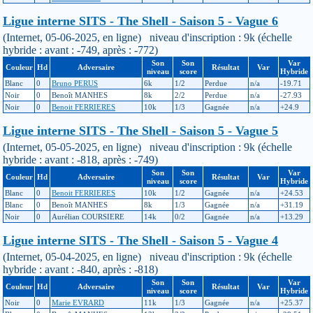
Ligue interne SITS - The Shell - Saison 5 - Vague 6
(Internet, 05-06-2025, en ligne) niveau d'inscription : 9k (échelle
hybride : avant : -749, après : -772)
Son
Son
Var
Couleur
Hd
Adversaire
Résultat
Var
niveau
score
Hybride
Blanc
0
Bruno PERUS
6k
1/2
Perdue
n/a
-19.71
Noir
0
Benoît MANHES
8k
2/2
Perdue
n/a
-27.93
Noir
0
Benoit FERRIERES
10k
1/3
Gagnée
n/a
+24.9
Ligue interne SITS - The Shell - Saison 5 - Vague 5
(Internet, 05-05-2025, en ligne) niveau d'inscription : 9k (échelle
hybride : avant : -818, après : -749)
Son
Son
Var
Couleur
Hd
Adversaire
Résultat
Var
niveau
score
Hybride
Blanc
0
Benoit FERRIERES
10k
1/2
Gagnée
n/a
+24.53
Blanc
0
Benoît MANHES
8k
1/3
Gagnée
n/a
+31.19
Noir
0
Aurélian COURSIERE
14k
0/2
Gagnée
n/a
+13.29
Ligue interne SITS - The Shell - Saison 5 - Vague 4
(Internet, 05-04-2025, en ligne) niveau d'inscription : 9k (échelle
hybride : avant : -840, après : -818)
Son
Son
Var
Couleur
Hd
Adversaire
Résultat
Var
niveau
score
Hybride
Noir
0
Marie EVRARD
11k
1/3
Gagnée
n/a
+25.37