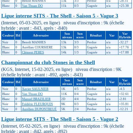
Blanc
0
Benoît MANHES
13k
3/3
Perdue
n/a
-28.51
Blanc
0
Van Thuan DO
11k
0/3
Gagnée
n/a
+25.38
Ligue interne SITS - The Shell - Saison 5 - Vague 3
(Internet, 05-03-2025, en ligne) niveau d'inscription : 9k (échelle
hybride : avant : -843, après : -840)
Son
Son
Var
Couleur
Hd
Adversaire
Résultat
Var
niveau
score
Hybride
Noir
0
Benoît MANHES
13k
3/3
Perdue
n/a
-32.27
Blanc
0
Aurélian COURSIERE
13k
0/3
Gagnée
n/a
+17.76
Blanc
0
Clément PERES
14k
1/3
Gagnée
n/a
+17.88
Championnat du club Stones in the Shell
(KGS, Internet, 15-02-2025, en ligne) niveau d'inscription : 9K
(échelle hybride : avant : -892, après : -843)
Son
Son
Var
Couleur
Hd
Adversaire
Résultat
Var
niveau
score
Hybride
Noir
0
Xavier SAULNIER
1K
4/5
Perdue
n/a
-4.5
Blanc
0
Van Thuan DO
11K
0/4
Gagnée
n/a
+32.61
Blanc
0
Manuel BRAZILIER
2D
4/4
Perdue
n/a
-2.81
Noir
0
Frédéric FLEURQUIN
9K
0/3
Gagnée
n/a
+35.81
Noir
0
Aurélien DUPONTREUÉ
5K
2/4
Perdue
n/a
-12.21
Ligue interne SITS - The Shell - Saison 5 - Vague 2
(Internet, 05-02-2025, en ligne) niveau d'inscription : 9k (échelle
hybride : avant : -842, après : -892)