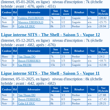
(Internet, 05-01-2026, en ligne) niveau d'inscription : 7k (échelle
hybride : avant : -676, après : -651)
Son
Son
Var
Couleur
Hd
Adversaire
Résultat
Var
niveau
score
Hybride
Noir
0
Frédéric FLEURQUIN
7k
1/2
Gagnée
n/a
+28.82
Noir
0
Maxence EBERSOLD
7k
1/2
Gagnée
n/a
+25.75
Blanc
0
Colin LE DUC
8k
1/3
Perdue
n/a
-29.94
Ligue interne SITS - The Shell - Saison 5 - Vague 12
(Internet, 05-12-2025, en ligne) niveau d'inscription : 7k (échelle
hybride : avant : -682, après : -676)
Son
Son
Var
Couleur
Hd
Adversaire
Résultat
Var
niveau
score
Hybride
Blanc
0
Van Thuan DO
7k
2/3
Perdue
n/a
-24.2
Noir
0
Benoit FERRIERES
11k
1/3
Gagnée
n/a
+18.71
Noir
0
Gia PIETRI
15k
1/3
Gagnée
n/a
+12.06
Ligue interne SITS - The Shell - Saison 5 - Vague 11
(Internet, 05-11-2025, en ligne) niveau d'inscription : 8k (échelle
hybride : avant : -642, après : -682)
Son
Son
Var
Couleur
Hd
Adversaire
Résultat
Var
niveau
score
Hybride
Noir
0
Van Thuan DO
8k
3/3
Perdue
n/a
-27.88
Blanc
0
Benoit FERRIERES
9k
0/3
Gagnée
n/a
+17.43
Noir
0
Colin LE DUC
8k
2/3
Perdue
n/a
-29.21