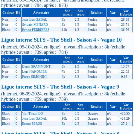
hybride : avant : -784, après : -873)
Son
Son
Var
Couleur
Hd
Adversaire
Résultat
Var
niveau
score
Hybride
Noir
0
Jean-Luc GADAL
9k
2/3
Perdue
n/a
-28.68
Noir
0
Sylvain MENARD
8k
3/3
Perdue
n/a
-23.71
Blanc
0
Benoit FERRIERES
11k
1/3
Perdue
n/a
-36.76
Ligue interne SITS - The Shell - Saison 4 - Vague 10
(Internet, 05-10-2024, en ligne) niveau d'inscription : 8k (échelle
hybride : avant : -739, après : -784)
Son
Son
Var
Couleur
Hd
Adversaire
Résultat
Var
niveau
score
Hybride
Blanc
0
Denis GRAMMONT
5k
1/3
Perdue
n/a
-13.37
Noir
0
Loïc HANQUIER
7k
2/3
Perdue
n/a
-22.03
Noir
0
Pietro SIMONINI
4k
3/3
Perdue
n/a
-9.86
Ligue interne SITS - The Shell - Saison 4 - Vague 9
(Internet, 06-09-2024, en ligne) niveau d'inscription : 8k (échelle
hybride : avant : -759, après : -739)
Son
Son
Var
Couleur
Hd
Adversaire
Résultat
Var
niveau
score
Hybride
Blanc
0
Van Thuan DO
9k
0/3
Gagnée
n/a
+23.55
Blanc
0
Jean-Luc GADAL
10k
2/3
Gagnée
n/a
+24.29
Blanc
0
Bruno PERUS
8k
2/3
Perdue
n/a
-27.2
Ligue interne SITS - The Shell - Saison 4 - Vague 8