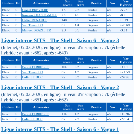
Son
Son
Var
Couleur
Hd
Adversaire
Résultat
Var
niveau
score
Hybride
Blanc
0
Lionel BREVIERE
1K
2/2
Perdue
n/a
-5.23
Noir
0
Romain CHASSIGNOLE
2K
4/5
Perdue
n/a
-8.05
Noir
0
Didier RENAULT
14K
0/5
Gagnée
n/a
+9.19
Blanc
0
Van Thuan DO
8K
1/4
Gagnée
n/a
+20.69
Blanc
0
Manuel BRAZILIER
2D
5/5
Perdue
n/a
-3.01
Ligue interne SITS - The Shell - Saison 6 - Vague 3
(Internet, 05-03-2026, en ligne) niveau d'inscription : 7k (échelle
hybride : avant : -662, après : -649)
Son
Son
Var
Couleur
Hd
Adversaire
Résultat
Var
niveau
score
Hybride
Noir
0
Benoit FERRIERES
10k
0/3
Gagnée
n/a
+17.1
Blanc
0
Van Thuan DO
8k
1/3
Gagnée
n/a
+21.59
Noir
0
Colin LE DUC
7k
3/3
Perdue
n/a
-24.96
Ligue interne SITS - The Shell - Saison 6 - Vague 2
(Internet, 05-02-2026, en ligne) niveau d'inscription : 7k (échelle
hybride : avant : -651, après : -662)
Son
Son
Var
Couleur
Hd
Adversaire
Résultat
Var
niveau
score
Hybride
Noir
0
Benoit FERRIERES
11k
1/3
Gagnée
n/a
+15.96
Noir
0
Colin LE DUC
8k
2/2
Perdue
n/a
-27.54
Ligue interne SITS - The Shell - Saison 6 - Vague 1