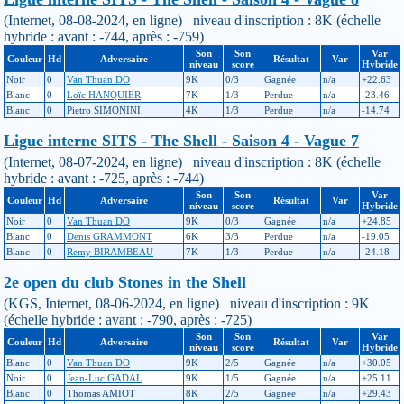
(Internet, 08-08-2024, en ligne) niveau d'inscription : 8K (échelle
hybride : avant : -744, après : -759)
Son
Son
Var
Couleur
Hd
Adversaire
Résultat
Var
niveau
score
Hybride
Noir
0
Van Thuan DO
9K
0/3
Gagnée
n/a
+22.63
Blanc
0
Loïc HANQUIER
7K
1/3
Perdue
n/a
-23.46
Blanc
0
Pietro SIMONINI
4K
1/3
Perdue
n/a
-14.74
Ligue interne SITS - The Shell - Saison 4 - Vague 7
(Internet, 08-07-2024, en ligne) niveau d'inscription : 8K (échelle
hybride : avant : -725, après : -744)
Son
Son
Var
Couleur
Hd
Adversaire
Résultat
Var
niveau
score
Hybride
Noir
0
Van Thuan DO
9K
0/3
Gagnée
n/a
+24.85
Blanc
0
Denis GRAMMONT
6K
3/3
Perdue
n/a
-19.05
Blanc
0
Remy BIRAMBEAU
7K
1/3
Perdue
n/a
-24.18
2e open du club Stones in the Shell
(KGS, Internet, 08-06-2024, en ligne) niveau d'inscription : 9K
(échelle hybride : avant : -790, après : -725)
Son
Son
Var
Couleur
Hd
Adversaire
Résultat
Var
niveau
score
Hybride
Blanc
0
Van Thuan DO
9K
2/5
Gagnée
n/a
+30.05
Noir
0
Jean-Luc GADAL
9K
1/5
Gagnée
n/a
+25.11
Blanc
0
Thomas AMIOT
8K
2/5
Gagnée
n/a
+29.43