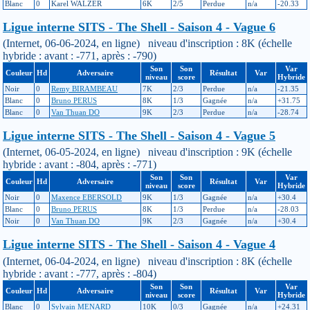
Blanc
0
Karel WALZER
6K
2/5
Perdue
n/a
-20.33
Ligue interne SITS - The Shell - Saison 4 - Vague 6
(Internet, 06-06-2024, en ligne) niveau d'inscription : 8K (échelle
hybride : avant : -771, après : -790)
Son
Son
Var
Couleur
Hd
Adversaire
Résultat
Var
niveau
score
Hybride
Noir
0
Remy BIRAMBEAU
7K
2/3
Perdue
n/a
-21.35
Blanc
0
Bruno PERUS
8K
1/3
Gagnée
n/a
+31.75
Blanc
0
Van Thuan DO
9K
2/3
Perdue
n/a
-28.74
Ligue interne SITS - The Shell - Saison 4 - Vague 5
(Internet, 06-05-2024, en ligne) niveau d'inscription : 9K (échelle
hybride : avant : -804, après : -771)
Son
Son
Var
Couleur
Hd
Adversaire
Résultat
Var
niveau
score
Hybride
Noir
0
Maxence EBERSOLD
9K
1/3
Gagnée
n/a
+30.4
Blanc
0
Bruno PERUS
8K
1/3
Perdue
n/a
-28.03
Noir
0
Van Thuan DO
9K
2/3
Gagnée
n/a
+30.4
Ligue interne SITS - The Shell - Saison 4 - Vague 4
(Internet, 06-04-2024, en ligne) niveau d'inscription : 8K (échelle
hybride : avant : -777, après : -804)
Son
Son
Var
Couleur
Hd
Adversaire
Résultat
Var
niveau
score
Hybride
Blanc
0
Sylvain MENARD
10K
0/3
Gagnée
n/a
+24.31