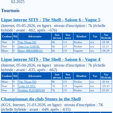
02-2025
Tournois
Ligue interne SITS - The Shell - Saison 6 - Vague 5
(Internet, 05-05-2026, en ligne) niveau d'inscription : 7k (échelle
hybride : avant : -662, après : -676)
Son
Son
Var
Couleur
Hd
Adversaire
Résultat
Var
niveau
score
Hybride
Noir
0
Van Thuan DO
8k
1/3
Perdue
n/a
-28.38
Noir
0
Jean-Luc GADAL
6k
2/3
Perdue
n/a
-22.21
Blanc
0
Remy BIRAMBEAU
6k
2/3
Gagnée
n/a
+36.29
Ligue interne SITS - The Shell - Saison 6 - Vague 4
(Internet, 05-04-2026, en ligne) niveau d'inscription : 7k (échelle
hybride : avant : -635, après : -662)
Son
Son
Var
Couleur
Hd
Adversaire
Résultat
Var
niveau
score
Hybride
Blanc
0
Van Thuan DO
8k
2/3
Perdue
n/a
-30.44
Noir
0
Colin LE DUC
7k
1/3
Gagnée
n/a
+29.43
Noir
0
Frédéric FLEURQUIN
7k
2/3
Perdue
n/a
-25.45
Championnat du club Stones in the Shell
(KGS, Internet, 21-03-2026, en ligne) niveau d'inscription : 7K
(échelle hybride : avant : -649, après : -635)