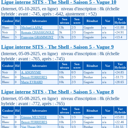
Ligue interne SITS - The Shell - Saison 5 - Vague 10
(Internet, 05-10-2025, en ligne) niveau d'inscription : 8k (échelle
hybride : avant : -745, après : -642, ajustement : +52)
Son
Son
Var
Couleur
Hd
Adversaire
Résultat
Var
niveau
score
Hybride
Blanc
3
Michael LAPAZ
13k
2/3
Gagnée
n/a
+11.88
Noir
3
Romain CHASSIGNOLE
3k
2/3
Gagnée
n/a
+24.91
Blanc
3
Françoise GRAMMONT
13k
2/3
Gagnée
n/a
+13.4
Ligue interne SITS - The Shell - Saison 5 - Vague 9
(Internet, 05-09-2025, en ligne) niveau d'inscription : 8k (échelle
hybride : avant : -765, après : -745)
Son
Son
Var
Couleur
Hd
Adversaire
Résultat
Var
niveau
score
Hybride
Noir
0
A. ANONYME
10k
0/3
Gagnée
n/a
+24.85
Blanc
0
Benoit FERRIERES
10k
2/3
Perdue
n/a
-33.73
Blanc
0
Marie EVRARD
10k
2/3
Gagnée
n/a
+28.65
Ligue interne SITS - The Shell - Saison 5 - Vague 8
(Internet, 05-08-2025, en ligne) niveau d'inscription : 8k (échelle
hybride : avant : -772, après : -765)
Son
Son
Var
Couleur
Hd
Adversaire
Résultat
Var
niveau
score
Hybride
Noir
0
Etienne MEUNIER
13k
1/3
Gagnée
n/a
+15.81
Blanc
0
Benoit FERRIERES
10k
2/3
Gagnée
n/a
+22.46
Blanc
0
Van Thuan DO
11k
1/3
Perdue
n/a
-31.55