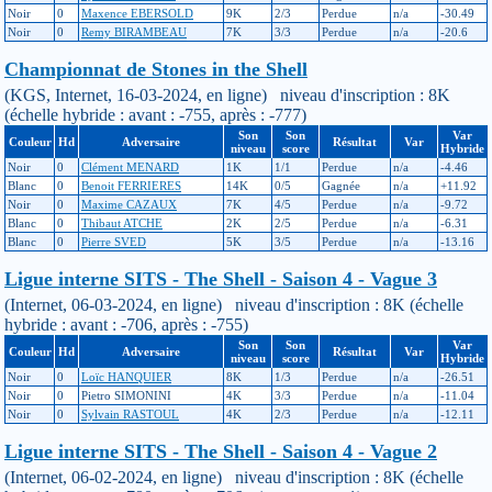
Noir
0
Maxence EBERSOLD
9K
2/3
Perdue
n/a
-30.49
Noir
0
Remy BIRAMBEAU
7K
3/3
Perdue
n/a
-20.6
Championnat de Stones in the Shell
(KGS, Internet, 16-03-2024, en ligne) niveau d'inscription : 8K
(échelle hybride : avant : -755, après : -777)
Son
Son
Var
Couleur
Hd
Adversaire
Résultat
Var
niveau
score
Hybride
Noir
0
Clément MENARD
1K
1/1
Perdue
n/a
-4.46
Blanc
0
Benoit FERRIERES
14K
0/5
Gagnée
n/a
+11.92
Noir
0
Maxime CAZAUX
7K
4/5
Perdue
n/a
-9.72
Blanc
0
Thibaut ATCHE
2K
2/5
Perdue
n/a
-6.31
Blanc
0
Pierre SVED
5K
3/5
Perdue
n/a
-13.16
Ligue interne SITS - The Shell - Saison 4 - Vague 3
(Internet, 06-03-2024, en ligne) niveau d'inscription : 8K (échelle
hybride : avant : -706, après : -755)
Son
Son
Var
Couleur
Hd
Adversaire
Résultat
Var
niveau
score
Hybride
Noir
0
Loïc HANQUIER
8K
1/3
Perdue
n/a
-26.51
Noir
0
Pietro SIMONINI
4K
3/3
Perdue
n/a
-11.04
Noir
0
Sylvain RASTOUL
4K
2/3
Perdue
n/a
-12.11
Ligue interne SITS - The Shell - Saison 4 - Vague 2
(Internet, 06-02-2024, en ligne) niveau d'inscription : 8K (échelle