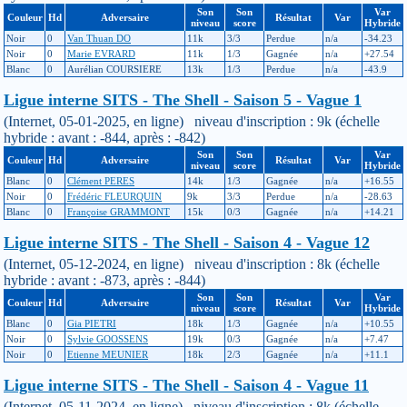
Son
Son
Var
Couleur
Hd
Adversaire
Résultat
Var
niveau
score
Hybride
Noir
0
Van Thuan DO
11k
3/3
Perdue
n/a
-34.23
Noir
0
Marie EVRARD
11k
1/3
Gagnée
n/a
+27.54
Blanc
0
Aurélian COURSIERE
13k
1/3
Perdue
n/a
-43.9
Ligue interne SITS - The Shell - Saison 5 - Vague 1
(Internet, 05-01-2025, en ligne) niveau d'inscription : 9k (échelle
hybride : avant : -844, après : -842)
Son
Son
Var
Couleur
Hd
Adversaire
Résultat
Var
niveau
score
Hybride
Blanc
0
Clément PERES
14k
1/3
Gagnée
n/a
+16.55
Noir
0
Frédéric FLEURQUIN
9k
3/3
Perdue
n/a
-28.63
Blanc
0
Françoise GRAMMONT
15k
0/3
Gagnée
n/a
+14.21
Ligue interne SITS - The Shell - Saison 4 - Vague 12
(Internet, 05-12-2024, en ligne) niveau d'inscription : 8k (échelle
hybride : avant : -873, après : -844)
Son
Son
Var
Couleur
Hd
Adversaire
Résultat
Var
niveau
score
Hybride
Blanc
0
Gia PIETRI
18k
1/3
Gagnée
n/a
+10.55
Noir
0
Sylvie GOOSSENS
19k
0/3
Gagnée
n/a
+7.47
Noir
0
Etienne MEUNIER
18k
2/3
Gagnée
n/a
+11.1
Ligue interne SITS - The Shell - Saison 4 - Vague 11
(Internet, 05-11-2024, en ligne) niveau d'inscription : 8k (échelle