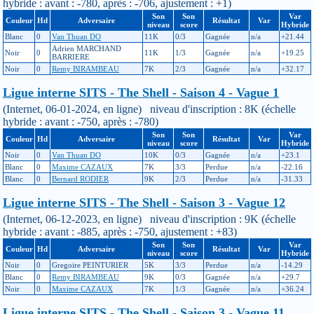
hybride : avant : -780, après : -706, ajustement : +1)
Son
Son
Var
Couleur
Hd
Adversaire
Résultat
Var
niveau
score
Hybride
Blanc
0
Van Thuan DO
11K
0/3
Gagnée
n/a
+21.44
Adrien MARCHAND
Noir
0
11K
1/3
Gagnée
n/a
+19.25
BARRIERE
Noir
0
Remy BIRAMBEAU
7K
2/3
Gagnée
n/a
+32.17
Ligue interne SITS - The Shell - Saison 4 - Vague 1
(Internet, 06-01-2024, en ligne) niveau d'inscription : 8K (échelle
hybride : avant : -750, après : -780)
Son
Son
Var
Couleur
Hd
Adversaire
Résultat
Var
niveau
score
Hybride
Noir
0
Van Thuan DO
10K
0/3
Gagnée
n/a
+23.1
Blanc
0
Maxime CAZAUX
7K
3/3
Perdue
n/a
-22.16
Blanc
0
Bernard RODIER
9K
2/3
Perdue
n/a
-31.33
Ligue interne SITS - The Shell - Saison 3 - Vague 12
(Internet, 06-12-2023, en ligne) niveau d'inscription : 9K (échelle
hybride : avant : -885, après : -750, ajustement : +83)
Son
Son
Var
Couleur
Hd
Adversaire
Résultat
Var
niveau
score
Hybride
Noir
0
Gregoire PEINTURIER
5K
3/3
Perdue
n/a
-14.29
Blanc
0
Remy BIRAMBEAU
9K
0/3
Gagnée
n/a
+29.7
Noir
0
Maxime CAZAUX
7K
1/3
Gagnée
n/a
+36.24
Ligue interne SITS - The Shell - Saison 3 - Vague 11