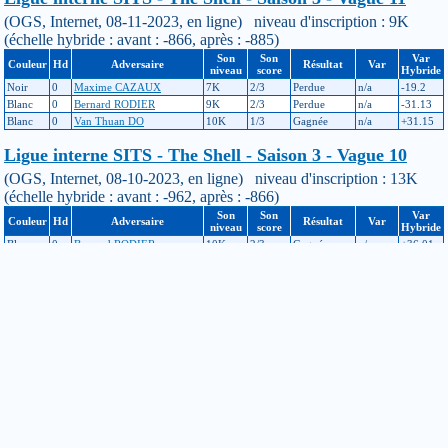
(OGS, Internet, 08-11-2023, en ligne) niveau d'inscription : 9K
(échelle hybride : avant : -866, après : -885)
Son
Son
Var
Couleur
Hd
Adversaire
Résultat
Var
niveau
score
Hybride
Noir
0
Maxime CAZAUX
7K
2/3
Perdue
n/a
-19.2
Blanc
0
Bernard RODIER
9K
2/3
Perdue
n/a
-31.13
Blanc
0
Van Thuan DO
10K
1/3
Gagnée
n/a
+31.15
Ligue interne SITS - The Shell - Saison 3 - Vague 10
(OGS, Internet, 08-10-2023, en ligne) niveau d'inscription : 13K
(échelle hybride : avant : -962, après : -866)
Son
Son
Var
Couleur
Hd
Adversaire
Résultat
Var
niveau
score
Hybride
Blanc
0
Bernard RODIER
10K
2/3
Gagnée
n/a
+36.01
Noir
0
Julien MONIER
10K
0/3
Gagnée
n/a
+30.26
Noir
0
Thomas PÉRÉ
10K
1/3
Gagnée
n/a
+30.47
Ligue interne SITS - The Shell - Saison 3 - Vague 9
(OGS, Internet, 08-09-2023, en ligne) niveau d'inscription : 13K
(échelle hybride : avant : -1208, après : -962, ajustement : +181)
Son
Son
Var
Couleur
Hd
Adversaire
Résultat
Var
niveau
score
Hybride
Noir
0
Bernard RODIER
10K
1/3
Gagnée
n/a
+41.28
Blanc
0
Gregoire PEINTURIER
5K
3/3
Perdue
n/a
-10.88
Noir
0
A. ANONYME
10K
0/3
Gagnée
n/a
+34.5