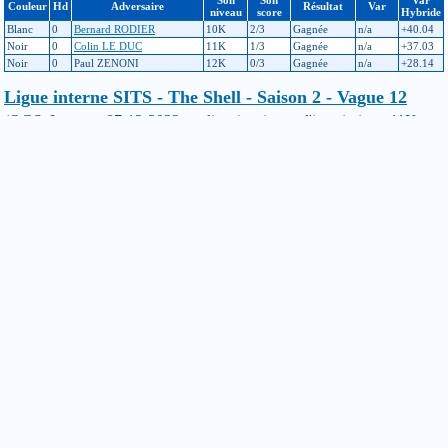
Couleur
Hd
Adversaire
Résultat
Var
niveau
score
Hybride
Blanc
0
Bernard RODIER
10K
2/3
Gagnée
n/a
+40.04
Noir
0
Colin LE DUC
11K
1/3
Gagnée
n/a
+37.03
Noir
0
Paul ZENONI
12K
0/3
Gagnée
n/a
+28.14
Ligue interne SITS - The Shell - Saison 2 - Vague 12
(OGS, Internet, 07-12-2022, en ligne) niveau d'inscription : 11K
(échelle hybride : avant : -1063, après : -1098)
Son
Son
Var
Couleur
Hd
Adversaire
Résultat
Var
niveau
score
Hybride
Noir
0
Simon ROLLAND
14K
3/3
Perdue
n/a
-35.33
Blanc
0
Paul ZENONI
11K
1/3
Gagnée
n/a
+43.66
Blanc
0
Sylvain LERAY
13K
1/3
Perdue
n/a
-43.39
Ligue interne SITS - The Shell - Saison 2 - Vague 11
(OGS, Internet, 07-11-2022, en ligne) niveau d'inscription : 11K
(échelle hybride : avant : -1102, après : -1063)
Son
Son
Var
Couleur
Hd
Adversaire
Résultat
Var
niveau
score
Hybride
Noir
0
Guillaume SEREN
14K
0/3
Gagnée
n/a
+29.24
Noir
0
Paul ZENONI
11K
1/3
Gagnée
n/a
+40.81
Noir
0
Colin LE DUC
13K
3/3
Perdue
n/a
-31.05
Ligue interne SITS - The Shell - Saison 2 - Vague 10
(OGS, Internet, 07-10-2022, en ligne) niveau d'inscription : 12K