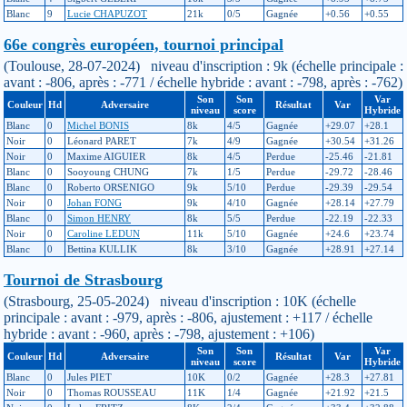
Blanc
9
Lucie CHAPUZOT
21k
0/5
Gagnée
+0.56
+0.55
66e congrès européen, tournoi principal
(Toulouse, 28-07-2024) niveau d'inscription : 9k (échelle principale :
avant : -806, après : -771 / échelle hybride : avant : -798, après : -762)
Son
Son
Var
Couleur
Hd
Adversaire
Résultat
Var
niveau
score
Hybride
Blanc
0
Michel BONIS
8k
4/5
Gagnée
+29.07
+28.1
Noir
0
Léonard PARET
7k
4/9
Gagnée
+30.54
+31.26
Noir
0
Maxime AIGUIER
8k
4/5
Perdue
-25.46
-21.81
Blanc
0
Sooyoung CHUNG
7k
1/5
Perdue
-29.72
-28.46
Blanc
0
Roberto ORSENIGO
9k
5/10
Perdue
-29.39
-29.54
Noir
0
Johan FONG
9k
4/10
Gagnée
+28.14
+27.79
Blanc
0
Simon HENRY
8k
5/5
Perdue
-22.19
-22.33
Noir
0
Caroline LEDUN
11k
5/10
Gagnée
+24.6
+23.74
Blanc
0
Bettina KULLIK
8k
3/10
Gagnée
+28.91
+27.14
Tournoi de Strasbourg
(Strasbourg, 25-05-2024) niveau d'inscription : 10K (échelle
principale : avant : -979, après : -806, ajustement : +117 / échelle
hybride : avant : -960, après : -798, ajustement : +106)
Son
Son
Var
Couleur
Hd
Adversaire
Résultat
Var
niveau
score
Hybride
Blanc
0
Jules PIET
10K
0/2
Gagnée
+28.3
+27.81
Noir
0
Thomas ROUSSEAU
11K
1/4
Gagnée
+21.92
+21.5