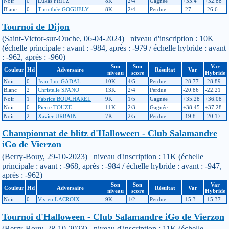
Noir
0
Lukas FRITZ
8K
2/4
Gagnée
+33.4
+32.88
Blanc
0
Timothée GOGUELY
8K
2/4
Perdue
-27
-26.6
Tournoi de Dijon
(Saint-Victor-sur-Ouche, 06-04-2024) niveau d'inscription : 10K
(échelle principale : avant : -984, après : -979 / échelle hybride : avant
: -962, après : -960)
Son
Son
Var
Couleur
Hd
Adversaire
Résultat
Var
niveau
score
Hybride
Noir
0
Jean-Luc GADAL
10K
4/5
Perdue
-28.77
-28.89
Blanc
2
Christelle SPANO
13K
2/4
Perdue
-20.86
-22.21
Noir
1
Fabrice BOUCHAREL
9K
1/5
Gagnée
+35.28
+36.08
Noir
0
Pierre TOUZE
11K
2/3
Gagnée
+38.45
+37.28
Noir
2
Xavier URBAIN
7K
2/5
Perdue
-19.8
-20.17
Championnat de blitz d'Halloween - Club Salamandre
iGo de Vierzon
(Berry-Bouy, 29-10-2023) niveau d'inscription : 11K (échelle
principale : avant : -968, après : -984 / échelle hybride : avant : -947,
après : -962)
Son
Son
Var
Couleur
Hd
Adversaire
Résultat
Var
niveau
score
Hybride
Noir
0
Vivien LACROIX
9K
1/2
Perdue
-15.3
-15.37
Tournoi d'Halloween - Club Salamandre iGo de Vierzon
(Berry-Bouy, 28-10-2023) niveau d'inscription : 11K (échelle