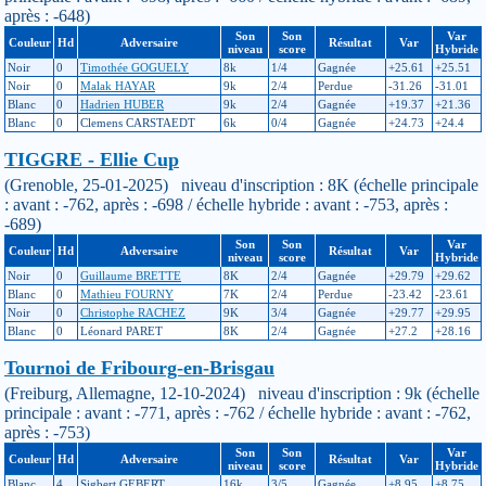
après : -648)
Son
Son
Var
Couleur
Hd
Adversaire
Résultat
Var
niveau
score
Hybride
Noir
0
Timothée GOGUELY
8k
1/4
Gagnée
+25.61
+25.51
Noir
0
Malak HAYAR
9k
2/4
Perdue
-31.26
-31.01
Blanc
0
Hadrien HUBER
9k
2/4
Gagnée
+19.37
+21.36
Blanc
0
Clemens CARSTAEDT
6k
0/4
Gagnée
+24.73
+24.4
TIGGRE - Ellie Cup
(Grenoble, 25-01-2025) niveau d'inscription : 8K (échelle principale
: avant : -762, après : -698 / échelle hybride : avant : -753, après :
-689)
Son
Son
Var
Couleur
Hd
Adversaire
Résultat
Var
niveau
score
Hybride
Noir
0
Guillaume BRETTE
8K
2/4
Gagnée
+29.79
+29.62
Blanc
0
Mathieu FOURNY
7K
2/4
Perdue
-23.42
-23.61
Noir
0
Christophe RACHEZ
9K
3/4
Gagnée
+29.77
+29.95
Blanc
0
Léonard PARET
8K
2/4
Gagnée
+27.2
+28.16
Tournoi de Fribourg-en-Brisgau
(Freiburg, Allemagne, 12-10-2024) niveau d'inscription : 9k (échelle
principale : avant : -771, après : -762 / échelle hybride : avant : -762,
après : -753)
Son
Son
Var
Couleur
Hd
Adversaire
Résultat
Var
niveau
score
Hybride
Blanc
4
Sigbert GEBERT
16k
3/5
Gagnée
+8.95
+8.75