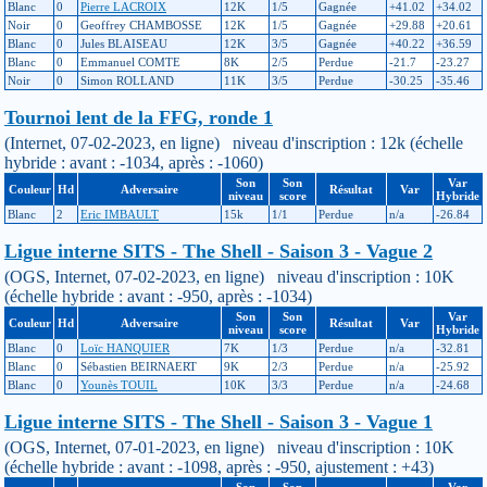
Blanc
0
Pierre LACROIX
12K
1/5
Gagnée
+41.02
+34.02
Noir
0
Geoffrey CHAMBOSSE
12K
1/5
Gagnée
+29.88
+20.61
Blanc
0
Jules BLAISEAU
12K
3/5
Gagnée
+40.22
+36.59
Blanc
0
Emmanuel COMTE
8K
2/5
Perdue
-21.7
-23.27
Noir
0
Simon ROLLAND
11K
3/5
Perdue
-30.25
-35.46
Tournoi lent de la FFG, ronde 1
(Internet, 07-02-2023, en ligne) niveau d'inscription : 12k (échelle
hybride : avant : -1034, après : -1060)
Son
Son
Var
Couleur
Hd
Adversaire
Résultat
Var
niveau
score
Hybride
Blanc
2
Eric IMBAULT
15k
1/1
Perdue
n/a
-26.84
Ligue interne SITS - The Shell - Saison 3 - Vague 2
(OGS, Internet, 07-02-2023, en ligne) niveau d'inscription : 10K
(échelle hybride : avant : -950, après : -1034)
Son
Son
Var
Couleur
Hd
Adversaire
Résultat
Var
niveau
score
Hybride
Blanc
0
Loïc HANQUIER
7K
1/3
Perdue
n/a
-32.81
Blanc
0
Sébastien BEIRNAERT
9K
2/3
Perdue
n/a
-25.92
Blanc
0
Younès TOUIL
10K
3/3
Perdue
n/a
-24.68
Ligue interne SITS - The Shell - Saison 3 - Vague 1
(OGS, Internet, 07-01-2023, en ligne) niveau d'inscription : 10K
(échelle hybride : avant : -1098, après : -950, ajustement : +43)
Son
Son
Var