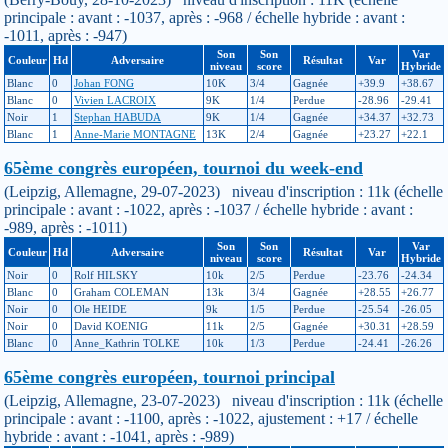
principale : avant : -1037, après : -968 / échelle hybride : avant :
-1011, après : -947)
Son
Son
Var
Couleur
Hd
Adversaire
Résultat
Var
niveau
score
Hybride
Blanc
0
Johan FONG
10K
3/4
Gagnée
+39.9
+38.67
Blanc
0
Vivien LACROIX
9K
1/4
Perdue
-28.96
-29.41
Noir
1
Stephan HABUDA
9K
1/4
Gagnée
+34.37
+32.73
Blanc
1
Anne-Marie MONTAGNE
13K
2/4
Gagnée
+23.27
+22.1
65ème congrès européen, tournoi du week-end
(Leipzig, Allemagne, 29-07-2023) niveau d'inscription : 11k (échelle
principale : avant : -1022, après : -1037 / échelle hybride : avant :
-989, après : -1011)
Son
Son
Var
Couleur
Hd
Adversaire
Résultat
Var
niveau
score
Hybride
Noir
0
Rolf HILSKY
10k
2/5
Perdue
-23.76
-24.34
Blanc
0
Graham COLEMAN
13k
3/4
Gagnée
+28.55
+26.77
Noir
0
Ole HEIDE
9k
1/5
Perdue
-25.54
-26.05
Noir
0
David KOENIG
11k
2/5
Gagnée
+30.31
+28.59
Blanc
0
Anne_Kathrin TOLKE
10k
1/3
Perdue
-24.41
-26.26
65ème congrès européen, tournoi principal
(Leipzig, Allemagne, 23-07-2023) niveau d'inscription : 11k (échelle
principale : avant : -1100, après : -1022, ajustement : +17 / échelle
hybride : avant : -1041, après : -989)