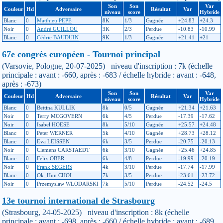
Son
Son
Var
Couleur
Hd
Adversaire
Résultat
Var
niveau
score
Hybride
Blanc
0
Matthieu PEPE
8K
1/3
Gagnée
+24.83
+24.3
Noir
0
André GUILLOU
3K
2/3
Perdue
-10.83
-10.99
Blanc
0
Cédric BAUDUIN
9K
1/3
Gagnée
+21.41
+21
67e congrès européen - Tournoi principal
(Varsovie, Pologne, 20-07-2025) niveau d'inscription : 7k (échelle
principale : avant : -660, après : -683 / échelle hybride : avant : -648,
après : -673)
Son
Son
Var
Couleur
Hd
Adversaire
Résultat
Var
niveau
score
Hybride
Blanc
0
Bettina KULLIK
8k
0/5
Gagnée
+21.34
+21.63
Noir
0
Terry MCGOVERN
6k
4/5
Perdue
-17.39
-17.62
Noir
0
Isabel HOESE
8k
5/10
Gagnée
+25.57
+24.48
Blanc
0
Peter WERNER
5k
4/10
Gagnée
+28.73
+28.12
Blanc
0
Eva LEISSEN
6k
3/5
Perdue
-20.75
-20.13
Noir
0
Clemens CARSTAEDT
6k
3/10
Gagnée
+25.46
+24.85
Blanc
0
Felix OBER
6k
4/8
Perdue
-19.99
-20.19
Noir
0
Frank SEGERS
4k
3/10
Perdue
-17.74
-17.99
Blanc
0
Ok_Hun CHOI
7k
3/5
Perdue
-23.61
-23.72
Noir
0
Przemyslaw WLODARSKI
7k
5/10
Perdue
-24.52
-24.5
13e tournoi international de Strasbourg
(Strasbourg, 24-05-2025) niveau d'inscription : 8k (échelle
principale : avant : -698, après : -660 / échelle hybride : avant : -689,