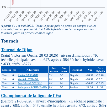
À partir du 1er mai 2022, l’échelle principale ne prend en compte que les
tournois joués en présentiel. L’échelle hybride prend en compte tous les
tournois, joués en présentiel ou en ligne.
Tournois
Tournoi de Dijon
(Saint-Victor-sur-Ouche, 28-03-2026) niveau d'inscription : 7K
(échelle principale : avant : -647, après : -584 / échelle hybride : avant
: -639, après : -577)
Son
Son
Var
Couleur
Hd
Adversaire
Résultat
Var
niveau
score
Hybride
Blanc
0
Xavier BASSAND
7K
3/5
Gagnée
+28.57
+28.46
Noir
0
Yoshiaki TERADA
6K
2/5
Gagnée
+28.91
+28.61
Blanc
0
Jean-Michel COUSIN
6K
1/4
Gagnée
+26.82
+26.45
Blanc
0
Rodolphe ARCHIMBAUD
8K
5/5
Perdue
-21.36
-21.32
Championnat de la ligue de l'Est
(Belfort, 21-03-2026) niveau d'inscription : 7K (échelle principale :
avant : -683, après : -647 / échelle hybride : avant : -673, après : -639)