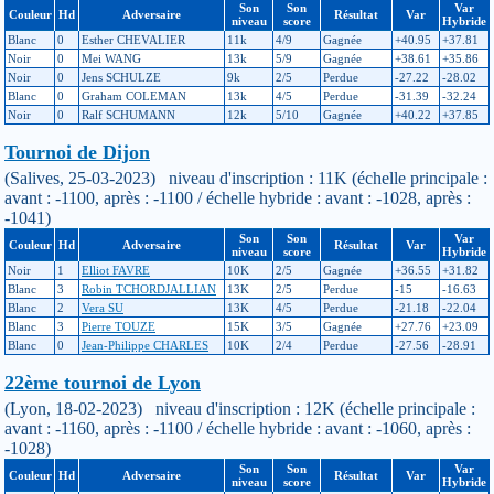
Son
Son
Var
Couleur
Hd
Adversaire
Résultat
Var
niveau
score
Hybride
Blanc
0
Esther CHEVALIER
11k
4/9
Gagnée
+40.95
+37.81
Noir
0
Mei WANG
13k
5/9
Gagnée
+38.61
+35.86
Noir
0
Jens SCHULZE
9k
2/5
Perdue
-27.22
-28.02
Blanc
0
Graham COLEMAN
13k
4/5
Perdue
-31.39
-32.24
Noir
0
Ralf SCHUMANN
12k
5/10
Gagnée
+40.22
+37.85
Tournoi de Dijon
(Salives, 25-03-2023) niveau d'inscription : 11K (échelle principale :
avant : -1100, après : -1100 / échelle hybride : avant : -1028, après :
-1041)
Son
Son
Var
Couleur
Hd
Adversaire
Résultat
Var
niveau
score
Hybride
Noir
1
Elliot FAVRE
10K
2/5
Gagnée
+36.55
+31.82
Blanc
3
Robin TCHORDJALLIAN
13K
2/5
Perdue
-15
-16.63
Blanc
2
Vera SU
13K
4/5
Perdue
-21.18
-22.04
Blanc
3
Pierre TOUZE
15K
3/5
Gagnée
+27.76
+23.09
Blanc
0
Jean-Philippe CHARLES
10K
2/4
Perdue
-27.56
-28.91
22ème tournoi de Lyon
(Lyon, 18-02-2023) niveau d'inscription : 12K (échelle principale :
avant : -1160, après : -1100 / échelle hybride : avant : -1060, après :
-1028)
Son
Son
Var
Couleur
Hd
Adversaire
Résultat
Var
niveau
score
Hybride