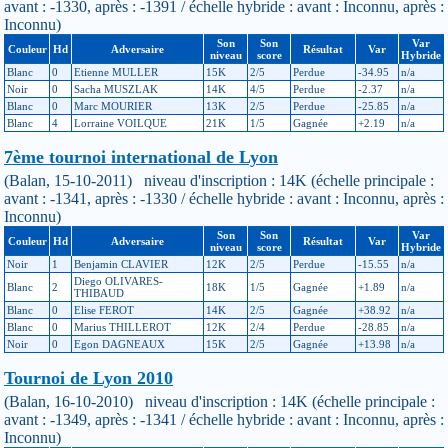
avant : -1330, après : -1391 / échelle hybride : avant : Inconnu, après :
Inconnu)
Son
Son
Var
Couleur
Hd
Adversaire
Résultat
Var
niveau
score
Hybride
Blanc
0
Etienne MULLER
15K
2/5
Perdue
-34.95
n/a
Noir
0
Sacha MUSZLAK
14K
4/5
Perdue
-2.37
n/a
Blanc
0
Marc MOURIER
13K
2/5
Perdue
-25.85
n/a
Blanc
4
Lorraine VOILQUE
21K
1/5
Gagnée
+2.19
n/a
7ème tournoi international de Lyon
(Balan, 15-10-2011) niveau d'inscription : 14K (échelle principale :
avant : -1341, après : -1330 / échelle hybride : avant : Inconnu, après :
Inconnu)
Son
Son
Var
Couleur
Hd
Adversaire
Résultat
Var
niveau
score
Hybride
Noir
1
Benjamin CLAVIER
12K
2/5
Perdue
-15.55
n/a
Diego OLIVARES-
Blanc
2
18K
1/5
Gagnée
+1.89
n/a
THIBAUD
Blanc
0
Elise FEROT
14K
2/5
Gagnée
+38.92
n/a
Blanc
0
Marius THILLEROT
12K
2/4
Perdue
-28.85
n/a
Noir
0
Egon DAGNEAUX
15K
2/5
Gagnée
+13.98
n/a
Tournoi de Lyon 2010
(Balan, 16-10-2010) niveau d'inscription : 14K (échelle principale :
avant : -1349, après : -1341 / échelle hybride : avant : Inconnu, après :
Inconnu)