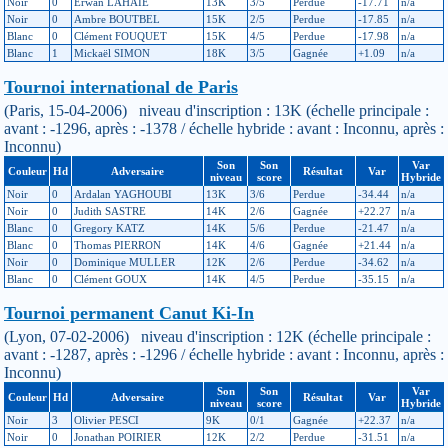
Noir
0
Erwan LAHAIE
13K
3/5
Perdue
-17.71
n/a
Noir
0
Ambre BOUTBEL
15K
2/5
Perdue
-17.85
n/a
Blanc
0
Clément FOUQUET
15K
4/5
Perdue
-17.98
n/a
Blanc
1
Mickaël SIMON
18K
3/5
Gagnée
+1.09
n/a
Tournoi international de Paris
(Paris, 15-04-2006) niveau d'inscription : 13K (échelle principale :
avant : -1296, après : -1378 / échelle hybride : avant : Inconnu, après :
Inconnu)
Son
Son
Var
Couleur
Hd
Adversaire
Résultat
Var
niveau
score
Hybride
Noir
0
Ardalan YAGHOUBI
13K
3/6
Perdue
-34.44
n/a
Noir
0
Judith SASTRE
14K
2/6
Gagnée
+22.27
n/a
Blanc
0
Gregory KATZ
14K
5/6
Perdue
-21.47
n/a
Blanc
0
Thomas PIERRON
14K
4/6
Gagnée
+21.44
n/a
Noir
0
Dominique MULLER
12K
2/6
Perdue
-34.62
n/a
Blanc
0
Clément GOUX
14K
4/5
Perdue
-35.15
n/a
Tournoi permanent Canut Ki-In
(Lyon, 07-02-2006) niveau d'inscription : 12K (échelle principale :
avant : -1287, après : -1296 / échelle hybride : avant : Inconnu, après :
Inconnu)
Son
Son
Var
Couleur
Hd
Adversaire
Résultat
Var
niveau
score
Hybride
Noir
3
Olivier PESCI
9K
0/1
Gagnée
+22.37
n/a
Noir
0
Jonathan POIRIER
12K
2/2
Perdue
-31.51
n/a