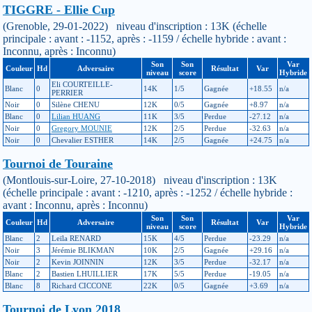
TIGGRE - Ellie Cup
(Grenoble, 29-01-2022) niveau d'inscription : 13K (échelle
principale : avant : -1152, après : -1159 / échelle hybride : avant :
Inconnu, après : Inconnu)
Son
Son
Var
Couleur
Hd
Adversaire
Résultat
Var
niveau
score
Hybride
Eli COURTEILLE-
Blanc
0
14K
1/5
Gagnée
+18.55
n/a
PERRIER
Noir
0
Silène CHENU
12K
0/5
Gagnée
+8.97
n/a
Blanc
0
Lilian HUANG
11K
3/5
Perdue
-27.12
n/a
Noir
0
Gregory MOUNIE
12K
2/5
Perdue
-32.63
n/a
Noir
0
Chevalier ESTHER
14K
2/5
Gagnée
+24.75
n/a
Tournoi de Touraine
(Montlouis-sur-Loire, 27-10-2018) niveau d'inscription : 13K
(échelle principale : avant : -1210, après : -1252 / échelle hybride :
avant : Inconnu, après : Inconnu)
Son
Son
Var
Couleur
Hd
Adversaire
Résultat
Var
niveau
score
Hybride
Blanc
2
Leïla RENARD
15K
4/5
Perdue
-23.29
n/a
Noir
3
Jérémie BLIKMAN
10K
2/5
Gagnée
+29.16
n/a
Noir
2
Kevin JOINNIN
12K
3/5
Perdue
-32.17
n/a
Blanc
2
Bastien LHUILLIER
17K
5/5
Perdue
-19.05
n/a
Blanc
8
Richard CICCONE
22K
0/5
Gagnée
+3.69
n/a
Tournoi de Lyon 2018