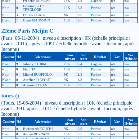
Blanc
1
Frederic DUMONT
13K
2/5
Gagnée
n/a
n/a
Dominique DE
Noir
0
10K
2/5
Perdue
n/a
n/a
TREGLODE
Noir
3
Florence GAJA
8K
3/5
Perdue
n/a
n/a
Blanc
1
Hugo MAUSSION
13K
2/5
Perdue
n/a
n/a
22ème Paris Meijin C
(Paris, 06-11-2004) niveau d'inscription : 9K (échelle principale :
avant : -1015, après : -1091 / échelle hybride : avant : Inconnu, après :
Inconnu)
Son
Son
Var
Couleur
Hd
Adversaire
Résultat
Var
niveau
score
Hybride
Blanc
9
Johnny STURM
20K
0/4
Gagnée
n/a
n/a
Noir
0
Marc TA
10K
3/5
Perdue
n/a
n/a
Noir
0
Michel RUOPPOLO
9K
2/5
Perdue
n/a
n/a
Blanc
0
Aurélien D'AVOUT
9K
4/5
Perdue
n/a
n/a
Noir
0
Antonin LUCAS
10K
3/5
Perdue
n/a
n/a
tours ()
(Tours, 19-06-2004) niveau d'inscription : 10K (échelle principale :
avant : -991, après : -1015 / échelle hybride : avant : Inconnu, après :
Inconnu)
Son
Son
Var
Couleur
Hd
Adversaire
Résultat
Var
niveau
score
Hybride
Noir
0
Hichem AKTOUCHE
9K
2/5
Perdue
n/a
n/a
Blanc
0
Adrien BEYRAND
10K
3/5
Perdue
n/a
n/a