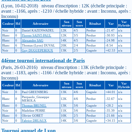
(Lyon, 10-02-2018) niveau d'inscription : 12K (échelle principale :
avant : -1166, après : -1210 / échelle hybride : avant : Inconnu, après :
Inconnu)
Son
Son
Var
Couleur
Hd
Adversaire
Résultat
Var
niveau
score
Hybride
Noir
0
Daniel KAZENWADEL
12K
4/5
Perdue
-21.47
n/a
Blanc
0
Florent SAINT-PAUL
12K
3/5
Perdue
-30.93
n/a
Blanc
0
Alexandre SAG
14K
4/5
Perdue
-24.98
n/a
Blanc
6
Thomas (Lyon) DUVAL
20K
2/4
Perdue
-8.54
n/a
Noir
0
Guy DUGUEPEROUX
13K
2/5
Gagnée
+42.53
n/a
44ème tournoi international de Paris
(Paris, 26-03-2016) niveau d'inscription : 13K (échelle principale :
avant : -1183, après : -1166 / échelle hybride : avant : Inconnu, après :
Inconnu)
Son
Son
Var
Couleur
Hd
Adversaire
Résultat
Var
niveau
score
Hybride
Noir
0
Paul GREENBERG
13K
4/6
Gagnée
+44.01
n/a
Pierpaolo_Giuseppe
Blanc
0
12K
4/6
Perdue
-32.67
n/a
MEROLA
Blanc
0
Thomas BRUNEL
13K
3/6
Gagnée
+28.2
n/a
Noir
0
Madeline PERRE
11K
3/6
Perdue
-35.39
n/a
Blanc
0
Olivier GORET
10K
2/5
Perdue
-21.66
n/a
Noir
0
Fabrice DRUAUX
14K
3/6
Gagnée
+34.15
n/a
Tournoi annuel de Lyon