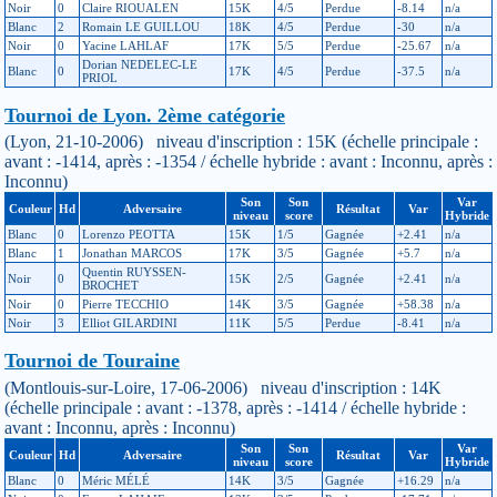
Noir
0
Claire RIOUALEN
15K
4/5
Perdue
-8.14
n/a
Blanc
2
Romain LE GUILLOU
18K
4/5
Perdue
-30
n/a
Noir
0
Yacine LAHLAF
17K
5/5
Perdue
-25.67
n/a
Dorian NEDELEC-LE
Blanc
0
17K
4/5
Perdue
-37.5
n/a
PRIOL
Tournoi de Lyon. 2ème catégorie
(Lyon, 21-10-2006) niveau d'inscription : 15K (échelle principale :
avant : -1414, après : -1354 / échelle hybride : avant : Inconnu, après :
Inconnu)
Son
Son
Var
Couleur
Hd
Adversaire
Résultat
Var
niveau
score
Hybride
Blanc
0
Lorenzo PEOTTA
15K
1/5
Gagnée
+2.41
n/a
Blanc
1
Jonathan MARCOS
17K
3/5
Gagnée
+5.7
n/a
Quentin RUYSSEN-
Noir
0
15K
2/5
Gagnée
+2.41
n/a
BROCHET
Noir
0
Pierre TECCHIO
14K
3/5
Gagnée
+58.38
n/a
Noir
3
Elliot GILARDINI
11K
5/5
Perdue
-8.41
n/a
Tournoi de Touraine
(Montlouis-sur-Loire, 17-06-2006) niveau d'inscription : 14K
(échelle principale : avant : -1378, après : -1414 / échelle hybride :
avant : Inconnu, après : Inconnu)
Son
Son
Var
Couleur
Hd
Adversaire
Résultat
Var
niveau
score
Hybride
Blanc
0
Méric MÉLÉ
14K
3/5
Gagnée
+16.29
n/a