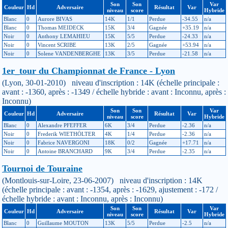
Son
Son
Var
Couleur
Hd
Adversaire
Résultat
Var
niveau
score
Hybride
Blanc
0
Aurore BIVAS
14K
1/1
Perdue
-34.55
n/a
Blanc
0
Thomas MEIDECK
15K
3/4
Gagnée
+35.19
n/a
Noir
0
Anthony LEMAHIEU
15K
5/5
Perdue
-24.33
n/a
Noir
0
Vincent SCRIBE
13K
2/5
Gagnée
+53.94
n/a
Noir
0
Solene VANDENBERGHE
13K
3/5
Perdue
-21.58
n/a
1er_tour du Championnat de France - Lyon
(Lyon, 30-01-2010) niveau d'inscription : 14K (échelle principale :
avant : -1360, après : -1349 / échelle hybride : avant : Inconnu, après :
Inconnu)
Son
Son
Var
Couleur
Hd
Adversaire
Résultat
Var
niveau
score
Hybride
Blanc
0
Alexandre PFEFFER
6K
3/4
Perdue
-2.36
n/a
Noir
0
Frederik WIETHÖLTER
4K
1/4
Perdue
-2.36
n/a
Noir
0
Fabrice NAVERGONI
18K
0/2
Gagnée
+17.71
n/a
Noir
0
Antoine BRANCHARD
9K
3/4
Perdue
-2.35
n/a
Tournoi de Touraine
(Montlouis-sur-Loire, 23-06-2007) niveau d'inscription : 14K
(échelle principale : avant : -1354, après : -1629, ajustement : -172 /
échelle hybride : avant : Inconnu, après : Inconnu)
Son
Son
Var
Couleur
Hd
Adversaire
Résultat
Var
niveau
score
Hybride
Blanc
0
Guillaume MOUTON
13K
5/5
Perdue
-2.5
n/a