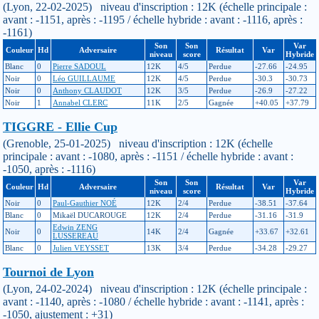
(Lyon, 22-02-2025) niveau d'inscription : 12K (échelle principale :
avant : -1151, après : -1195 / échelle hybride : avant : -1116, après :
-1161)
Son
Son
Var
Couleur
Hd
Adversaire
Résultat
Var
niveau
score
Hybride
Blanc
0
Pierre SADOUL
12K
4/5
Perdue
-27.66
-24.95
Noir
0
Léo GUILLAUME
12K
4/5
Perdue
-30.3
-30.73
Noir
0
Anthony CLAUDOT
12K
3/5
Perdue
-26.9
-27.22
Noir
1
Annabel CLERC
11K
2/5
Gagnée
+40.05
+37.79
TIGGRE - Ellie Cup
(Grenoble, 25-01-2025) niveau d'inscription : 12K (échelle
principale : avant : -1080, après : -1151 / échelle hybride : avant :
-1050, après : -1116)
Son
Son
Var
Couleur
Hd
Adversaire
Résultat
Var
niveau
score
Hybride
Noir
0
Paul-Gauthier NOÉ
12K
2/4
Perdue
-38.51
-37.64
Blanc
0
Mikaël DUCAROUGE
12K
2/4
Perdue
-31.16
-31.9
Edwin ZENG
Noir
0
14K
2/4
Gagnée
+33.67
+32.61
LUSSEREAU
Blanc
0
Julien VEYSSET
13K
3/4
Perdue
-34.28
-29.27
Tournoi de Lyon
(Lyon, 24-02-2024) niveau d'inscription : 12K (échelle principale :
avant : -1140, après : -1080 / échelle hybride : avant : -1141, après :
-1050, ajustement : +31)