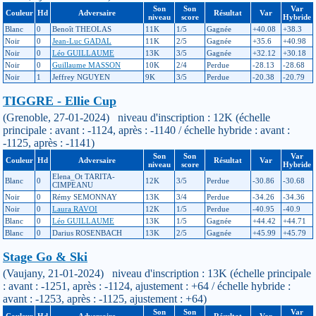
Son
Son
Var
Couleur
Hd
Adversaire
Résultat
Var
niveau
score
Hybride
Blanc
0
Benoît THEOLAS
11K
1/5
Gagnée
+40.08
+38.3
Noir
0
Jean-Luc GADAL
11K
2/5
Gagnée
+35.6
+40.98
Noir
0
Léo GUILLAUME
13K
3/5
Gagnée
+32.12
+30.18
Noir
0
Guillaume MASSON
10K
2/4
Perdue
-28.13
-28.68
Noir
1
Jeffrey NGUYEN
9K
3/5
Perdue
-20.38
-20.79
TIGGRE - Ellie Cup
(Grenoble, 27-01-2024) niveau d'inscription : 12K (échelle
principale : avant : -1124, après : -1140 / échelle hybride : avant :
-1125, après : -1141)
Son
Son
Var
Couleur
Hd
Adversaire
Résultat
Var
niveau
score
Hybride
Elena_Ot TARITA-
Blanc
0
12K
3/5
Perdue
-30.86
-30.68
CIMPEANU
Noir
0
Rémy SEMONNAY
13K
3/4
Perdue
-34.26
-34.36
Noir
0
Laura RAVOI
12K
1/5
Perdue
-40.95
-40.9
Blanc
0
Léo GUILLAUME
13K
1/5
Gagnée
+44.42
+44.71
Blanc
0
Darius ROSENBACH
13K
2/5
Gagnée
+45.99
+45.79
Stage Go & Ski
(Vaujany, 21-01-2024) niveau d'inscription : 13K (échelle principale
: avant : -1251, après : -1124, ajustement : +64 / échelle hybride :
avant : -1253, après : -1125, ajustement : +64)
Son
Son
Var
Couleur
Hd
Adversaire
Résultat
Var