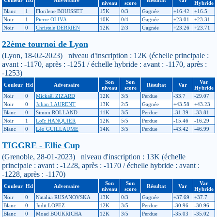
niveau
score
Hybride
Blanc
1
Florilene BOUISSET
15K
0/3
Gagnée
+16.42
+16.5
Noir
1
Pierre OLIVA
10K
0/4
Gagnée
+23.01
+23.31
Noir
0
Christele DERRIEN
12K
2/3
Gagnée
+23.26
+23.71
22ème tournoi de Lyon
(Lyon, 18-02-2023) niveau d'inscription : 12K (échelle principale :
avant : -1170, après : -1251 / échelle hybride : avant : -1170, après :
-1253)
Son
Son
Var
Couleur
Hd
Adversaire
Résultat
Var
niveau
score
Hybride
Noir
0
Mickaël ZIZARD
12K
3/5
Perdue
-33.7
-29.07
Noir
0
Johan LAURENT
13K
2/5
Gagnée
+43.58
+43.23
Blanc
0
Simon ROLLAND
11K
3/5
Perdue
-31.39
-33.81
Noir
1
Loïc HANQUIER
12K
5/5
Perdue
-15.46
-16.29
Blanc
0
Léo GUILLAUME
14K
3/5
Perdue
-43.42
-46.99
TIGGRE - Ellie Cup
(Grenoble, 28-01-2023) niveau d'inscription : 13K (échelle
principale : avant : -1228, après : -1170 / échelle hybride : avant :
-1228, après : -1170)
Son
Son
Var
Couleur
Hd
Adversaire
Résultat
Var
niveau
score
Hybride
Noir
0
Nataliia RUSANOVSKA
13K
0/3
Gagnée
+37.69
+37.7
Blanc
0
Judit LOPEZ
12K
3/5
Perdue
-30.96
-30.96
Blanc
0
Moad BOUKRICHA
12K
3/5
Perdue
-35.03
-35.02