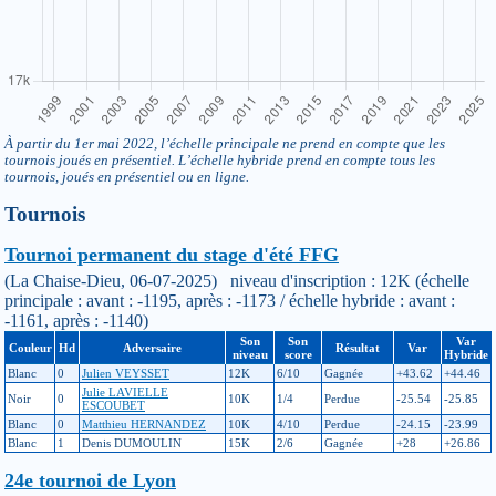
À partir du 1er mai 2022, l’échelle principale ne prend en compte que les
tournois joués en présentiel. L’échelle hybride prend en compte tous les
tournois, joués en présentiel ou en ligne.
Tournois
Tournoi permanent du stage d'été FFG
(La Chaise-Dieu, 06-07-2025) niveau d'inscription : 12K (échelle
principale : avant : -1195, après : -1173 / échelle hybride : avant :
-1161, après : -1140)
Son
Son
Var
Couleur
Hd
Adversaire
Résultat
Var
niveau
score
Hybride
Blanc
0
Julien VEYSSET
12K
6/10
Gagnée
+43.62
+44.46
Julie LAVIELLE
Noir
0
10K
1/4
Perdue
-25.54
-25.85
ESCOUBET
Blanc
0
Matthieu HERNANDEZ
10K
4/10
Perdue
-24.15
-23.99
Blanc
1
Denis DUMOULIN
15K
2/6
Gagnée
+28
+26.86
24e tournoi de Lyon