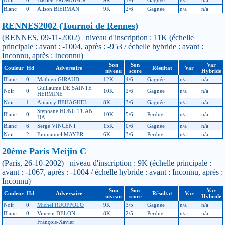
Blanc
0
Alison BIERMAN
9K
2/6
Gagnée
n/a
n/a
RENNES2002 (Tournoi de Rennes)
(RENNES, 09-11-2002) niveau d'inscription : 11K (échelle
principale : avant : -1004, après : -953 / échelle hybride : avant :
Inconnu, après : Inconnu)
Son
Son
Var
Couleur
Hd
Adversaire
Résultat
Var
niveau
score
Hybride
Blanc
0
Mathieu GIRAUD
12K
4/6
Gagnée
n/a
n/a
Guillaume DE SAINTE
Noir
0
10K
2/6
Gagnée
n/a
n/a
HERMINE
Noir
1
Amaury BEHAGHEL
8K
3/6
Gagnée
n/a
n/a
Stéphane HONG TUAN
Blanc
0
10K
5/6
Perdue
n/a
n/a
HA
Blanc
6
Serge VINCENT
15K
0/6
Gagnée
n/a
n/a
Noir
2
Emmanuel MAYER
6K
3/6
Perdue
n/a
n/a
20ème Paris Meijin C
(Paris, 26-10-2002) niveau d'inscription : 9K (échelle principale :
avant : -1067, après : -1004 / échelle hybride : avant : Inconnu, après :
Inconnu)
Son
Son
Var
Couleur
Hd
Adversaire
Résultat
Var
niveau
score
Hybride
Noir
0
Michel RUOPPOLO
9K
3/5
Gagnée
n/a
n/a
Blanc
0
Vincent DELON
8K
2/5
Perdue
n/a
n/a
François-Xavier