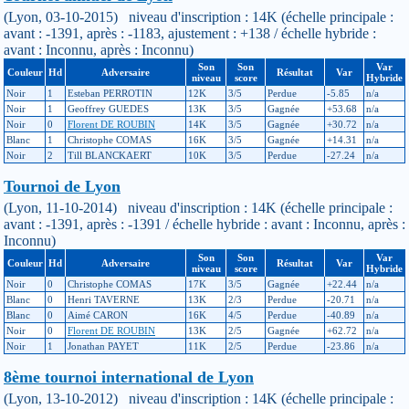
(Lyon, 03-10-2015) niveau d'inscription : 14K (échelle principale :
avant : -1391, après : -1183, ajustement : +138 / échelle hybride :
avant : Inconnu, après : Inconnu)
Son
Son
Var
Couleur
Hd
Adversaire
Résultat
Var
niveau
score
Hybride
Noir
1
Esteban PERROTIN
12K
3/5
Perdue
-5.85
n/a
Noir
1
Geoffrey GUEDES
13K
3/5
Gagnée
+53.68
n/a
Noir
0
Florent DE ROUBIN
14K
3/5
Gagnée
+30.72
n/a
Blanc
1
Christophe COMAS
16K
3/5
Gagnée
+14.31
n/a
Noir
2
Till BLANCKAERT
10K
3/5
Perdue
-27.24
n/a
Tournoi de Lyon
(Lyon, 11-10-2014) niveau d'inscription : 14K (échelle principale :
avant : -1391, après : -1391 / échelle hybride : avant : Inconnu, après :
Inconnu)
Son
Son
Var
Couleur
Hd
Adversaire
Résultat
Var
niveau
score
Hybride
Noir
0
Christophe COMAS
17K
3/5
Gagnée
+22.44
n/a
Blanc
0
Henri TAVERNE
13K
2/3
Perdue
-20.71
n/a
Blanc
0
Aimé CARON
16K
4/5
Perdue
-40.89
n/a
Noir
0
Florent DE ROUBIN
13K
2/5
Gagnée
+62.72
n/a
Noir
1
Jonathan PAYET
11K
2/5
Perdue
-23.86
n/a
8ème tournoi international de Lyon
(Lyon, 13-10-2012) niveau d'inscription : 14K (échelle principale :