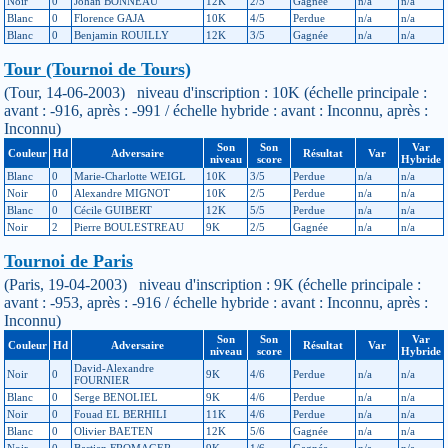
Noir
0
Johan BONNEAU
12K
2/5
Gagnée
n/a
n/a
Blanc
0
Florence GAJA
10K
4/5
Perdue
n/a
n/a
Blanc
0
Benjamin ROUILLY
12K
3/5
Gagnée
n/a
n/a
Tour (Tournoi de Tours)
(Tour, 14-06-2003) niveau d'inscription : 10K (échelle principale :
avant : -916, après : -991 / échelle hybride : avant : Inconnu, après :
Inconnu)
Son
Son
Var
Couleur
Hd
Adversaire
Résultat
Var
niveau
score
Hybride
Blanc
0
Marie-Charlotte WEIGL
10K
3/5
Perdue
n/a
n/a
Noir
0
Alexandre MIGNOT
10K
2/5
Perdue
n/a
n/a
Blanc
0
Cécile GUIBERT
12K
5/5
Perdue
n/a
n/a
Noir
2
Pierre BOULESTREAU
9K
2/5
Gagnée
n/a
n/a
Tournoi de Paris
(Paris, 19-04-2003) niveau d'inscription : 9K (échelle principale :
avant : -953, après : -916 / échelle hybride : avant : Inconnu, après :
Inconnu)
Son
Son
Var
Couleur
Hd
Adversaire
Résultat
Var
niveau
score
Hybride
David-Alexandre
Noir
0
9K
4/6
Perdue
n/a
n/a
FOURNIER
Blanc
0
Serge BENOLIEL
9K
4/6
Perdue
n/a
n/a
Noir
0
Fouad EL BERHILI
11K
4/6
Perdue
n/a
n/a
Blanc
0
Olivier BAETEN
12K
5/6
Gagnée
n/a
n/a
Noir
0
Bastien FROMAGER
9K
1/6
Gagnée
n/a
n/a