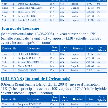
Noir
2
Denis KUPERBERG
10K
4/5
Perdue
-5.09
n/a
Blanc
0
Christophe MERMIN
14K
3/5
Gagnée
+17.57
n/a
Blanc
0
Henri COTTIN
14K
3/5
Perdue
-33.38
n/a
Noir
0
Benoit DUPONT
14K
3/5
Perdue
-33.88
n/a
Noir
0
Emilie LANNELONGUE
12K
0/5
Gagnée
+17.92
n/a
Tournoi de Touraine
(Montlouis-sur-Loire, 18-06-2005) niveau d'inscription : 12K
(échelle principale : avant : -1170, après : -1238 / échelle hybride :
avant : Inconnu, après : Inconnu)
Son
Son
Var
Couleur
Hd
Adversaire
Résultat
Var
niveau
score
Hybride
Blanc
1
Ophélie GUIGNARD
13K
0/5
Gagnée
+1.95
n/a
Noir
1
Benjamin ROUILLY
11K
4/5
Perdue
-22.38
n/a
Noir
0
Arnaud BOUCHERIE
13K
4/5
Perdue
-32.86
n/a
Blanc
3
Méric MÉLÉ
14K
0/5
Gagnée
+10.02
n/a
Noir
1
Mike MAURICE
12K
4/5
Perdue
-24.2
n/a
ORLEANS (Tournoi de l'Orléannais)
(Orléans (Saint Jean le Blanc), 21-11-2004) niveau d'inscription :
11K (échelle principale : avant : -1091, après : -1170 / échelle hybride
: avant : Inconnu, après : Inconnu)
Son
Son
Var
Couleur
Hd
Adversaire
Résultat
Var
niveau
score
Hybride
Blanc
0
Benjamin ROUILLY
12K
3/5
Perdue
n/a
n/a