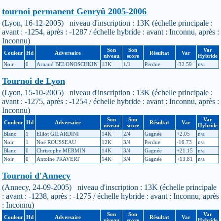
tournoi permanent Genryû 2005-2006
(Lyon, 16-12-2005) niveau d'inscription : 13K (échelle principale :
avant : -1254, après : -1287 / échelle hybride : avant : Inconnu, après :
Inconnu)
Son
Son
Var
Couleur
Hd
Adversaire
Résultat
Var
niveau
score
Hybride
Noir
0
Arnaud BELONOSCHKIN
13K
1/1
Perdue
-32.59
n/a
Tournoi de Lyon
(Lyon, 15-10-2005) niveau d'inscription : 13K (échelle principale :
avant : -1275, après : -1254 / échelle hybride : avant : Inconnu, après :
Inconnu)
Son
Son
Var
Couleur
Hd
Adversaire
Résultat
Var
niveau
score
Hybride
Blanc
1
Elliot GILARDINI
14K
2/4
Gagnée
+2.05
n/a
Noir
1
Noé ROUSSEAU
12K
3/4
Perdue
-16.73
n/a
Blanc
0
Christophe MERMIN
14K
3/4
Gagnée
+21.15
n/a
Noir
0
Antoine PRAVERT
14K
3/4
Gagnée
+13.81
n/a
Tournoi d'Annecy
(Annecy, 24-09-2005) niveau d'inscription : 13K (échelle principale
: avant : -1238, après : -1275 / échelle hybride : avant : Inconnu, après
: Inconnu)
Son
Son
Var
Couleur
Hd
Adversaire
Résultat
Var
niveau
score
Hybride