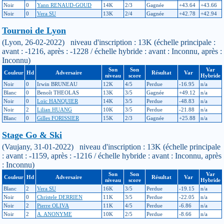
Noir
0
Yann RENAUD-GOUD
14K
2/3
Gagnée
+43.64
+43.66
Noir
0
Vera SU
13K
2/4
Gagnée
+42.78
+42.94
Tournoi de Lyon
(Lyon, 26-02-2022) niveau d'inscription : 13K (échelle principale :
avant : -1216, après : -1228 / échelle hybride : avant : Inconnu, après :
Inconnu)
Son
Son
Var
Couleur
Hd
Adversaire
Résultat
Var
niveau
score
Hybride
Noir
0
Irwin BRUNEAU
12K
4/5
Perdue
-16.95
n/a
Blanc
0
Benoît THEOLAS
13K
3/5
Gagnée
+49.12
n/a
Noir
0
Loïc HANQUIER
14K
3/5
Perdue
-48.83
n/a
Noir
2
Lilian HUANG
10K
3/5
Perdue
-21.88
n/a
Blanc
0
Gilles FORISSIER
15K
2/3
Gagnée
+25.88
n/a
Stage Go & Ski
(Vaujany, 31-01-2022) niveau d'inscription : 13K (échelle principale
: avant : -1159, après : -1216 / échelle hybride : avant : Inconnu, après
: Inconnu)
Son
Son
Var
Couleur
Hd
Adversaire
Résultat
Var
niveau
score
Hybride
Blanc
2
Vera SU
16K
3/5
Perdue
-19.15
n/a
Noir
0
Christele DERRIEN
11K
3/5
Perdue
-22.05
n/a
Noir
2
Pierre OLIVA
11K
4/5
Perdue
-6.86
n/a
Noir
2
A. ANONYME
10K
2/5
Perdue
-8.66
n/a