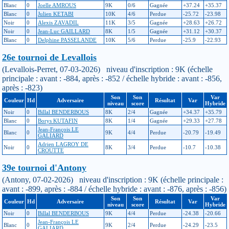
Blanc
0
Joelle AMROUS
9K
0/6
Gagnée
+37.24
+35.37
Blanc
0
Julien KETABI
10K
4/6
Perdue
-25.72
-23.98
Noir
0
Alexis ZAVADIL
11K
3/5
Gagnée
+28.63
+26.72
Noir
0
Jean-Luc GAILLARD
8K
1/5
Gagnée
+31.12
+30.37
Blanc
0
Delphine PASSELANDE
10K
5/6
Perdue
-25.9
-22.93
26e tournoi de Levallois
(Levallois-Perret, 07-03-2026) niveau d'inscription : 9K (échelle
principale : avant : -884, après : -852 / échelle hybride : avant : -856,
après : -823)
Son
Son
Var
Couleur
Hd
Adversaire
Résultat
Var
niveau
score
Hybride
Noir
0
Billal BENDERBOUS
8K
2/4
Gagnée
+34.37
+35.79
Blanc
0
Borys KUTAFIN
8K
1/4
Gagnée
+29.33
+27.78
Jean-François LE
Blanc
0
9K
4/4
Perdue
-20.79
-19.49
GALIARD
Adrien LAGROY DE
Noir
0
8K
3/4
Perdue
-10.7
-10.38
CROUTTE
39e tournoi d'Antony
(Antony, 07-02-2026) niveau d'inscription : 9K (échelle principale :
avant : -899, après : -884 / échelle hybride : avant : -876, après : -856)
Son
Son
Var
Couleur
Hd
Adversaire
Résultat
Var
niveau
score
Hybride
Noir
0
Billal BENDERBOUS
9K
4/4
Perdue
-24.38
-20.66
Jean-François LE
Blanc
0
9K
2/4
Perdue
-24.29
-23.5
GALIARD