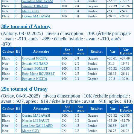
Noir
0
Valentine MALAVASI
9K
2/4
Perdue
-22.36
-15.97
Blanc
0
Vincent THIRARD
10K
2/4
Gagnée
+27.39
+26.26
Noir
0
Martin GUY
9K
3/4
Perdue
-23.8
-24.2
Blanc
0
Océane MALAVASI
10K
3/4
Perdue
-26.09
-26.98
38e tournoi d'Antony
(Antony, 08-02-2025) niveau d'inscription : 10K (échelle principale
: avant : -919, après : -889 / échelle hybride : avant : -910, après :
-870)
Son
Son
Var
Couleur
Hd
Adversaire
Résultat
Var
niveau
score
Hybride
Blanc
0
Giovanni NICITA
10K
2/4
Gagnée
+28.01
+27.49
Noir
0
Sylvain MENARD
9K
2/5
Perdue
-31.3
-19.71
Noir
0
Valentin BOULET
10K
3/5
Gagnée
+30.32
+29.83
Blanc
0
Rose-Marie BOUISSET
8K
2/5
Perdue
-26.92
-26.11
Noir
0
Benjamin NICITA
10K
2/4
Gagnée
+29.8
+29.01
29e tournoi d'Orsay
(Orsay, 04-01-2025) niveau d'inscription : 10K (échelle principale :
avant : -927, après : -919 / échelle hybride : avant : -918, après : -910)
Son
Son
Var
Couleur
Hd
Adversaire
Résultat
Var
niveau
score
Hybride
Blanc
0
Océane MALAVASI
10K
3/5
Gagnée
+28.52
+28.35
Blanc
0
Nicolas LIEBAULT
9K
0/3
Gagnée
+33.39
+32.79
Noir
0
Jean-Luc GAILLARD
9K
4/5
Perdue
-26.83
-26.6
Noir
0
Martin GUY
9K
2/5
Perdue
-26.75
-26.92