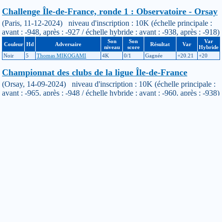
Challenge Île-de-France, ronde 1 : Observatoire - Orsay
(Paris, 11-12-2024) niveau d'inscription : 10K (échelle principale :
avant : -948, après : -927 / échelle hybride : avant : -938, après : -918)
Son
Son
Var
Couleur
Hd
Adversaire
Résultat
Var
niveau
score
Hybride
Noir
5
Thomas MIKOGAMI
4K
0/1
Gagnée
+20.21
+20
Championnat des clubs de la ligue Île-de-France
(Orsay, 14-09-2024) niveau d'inscription : 10K (échelle principale :
avant : -965, après : -948 / échelle hybride : avant : -960, après : -938)
Son
Son
Var
Couleur
Hd
Adversaire
Résultat
Var
niveau
score
Hybride
Blanc
0
Philippe NICOLAS
1K
2/4
Perdue
-3.4
-3.32
Blanc
0
Ela XIONG
8K
0/3
Gagnée
+42.39
+43.98
Noir
0
Manolis DIAKOSAVVAS
3K
2/4
Perdue
-6.73
-4.7
Blanc
0
Vincent KRIMM
6K
2/4
Perdue
-15.04
-13.71
51e tournoi international de Paris
(Paris, 30-03-2024) niveau d'inscription : 13K (échelle principale :
avant : -1010, après : -965 / échelle hybride : avant : -1007, après :
-960)
Son
Son
Var
Couleur
Hd
Adversaire
Résultat
Var
niveau
score
Hybride
Blanc
0
Lucile MALHAMÉ
13K
1/4
Gagnée
+27.9
+27.72
Noir
0
Franck QUENTIN
12K
3/5
Gagnée
+32.59
+33.94