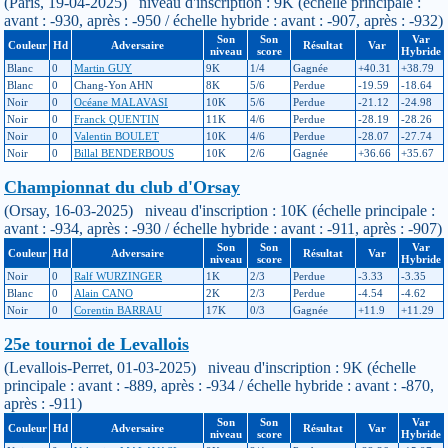
(Paris, 19-04-2025) niveau d'inscription : 9K (échelle principale :
avant : -930, après : -950 / échelle hybride : avant : -907, après : -932)
Son
Son
Var
Couleur
Hd
Adversaire
Résultat
Var
niveau
score
Hybride
Blanc
0
Martin GUY
9K
1/4
Gagnée
+40.31
+38.79
Blanc
0
Chang-Yon AHN
8K
5/6
Perdue
-19.59
-18.64
Noir
0
Océane MALAVASI
10K
5/6
Perdue
-21.12
-24.98
Noir
0
Franck QUENTIN
11K
4/6
Perdue
-28.19
-28.26
Noir
0
Valentin BOULET
10K
4/6
Perdue
-28.07
-27.74
Noir
0
Billal BENDERBOUS
10K
2/6
Gagnée
+36.66
+35.67
Championnat du club d'Orsay
(Orsay, 16-03-2025) niveau d'inscription : 10K (échelle principale :
avant : -934, après : -930 / échelle hybride : avant : -911, après : -907)
Son
Son
Var
Couleur
Hd
Adversaire
Résultat
Var
niveau
score
Hybride
Noir
0
Ralf WURZINGER
1K
2/3
Perdue
-3.33
-3.35
Blanc
0
Alain CANO
2K
2/3
Perdue
-4.54
-4.62
Noir
0
Corentin BARRAU
17K
0/3
Gagnée
+11.9
+11.29
25e tournoi de Levallois
(Levallois-Perret, 01-03-2025) niveau d'inscription : 9K (échelle
principale : avant : -889, après : -934 / échelle hybride : avant : -870,
après : -911)
Son
Son
Var
Couleur
Hd
Adversaire
Résultat
Var
niveau
score
Hybride