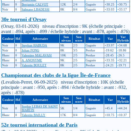
Blanc
0
Benjamin CALVOT
12K
2/4
Gagnée
+30.25
+30.75
Noir
0
Salmane LBADESSI
8K
0/4
Gagnée
+33.03
+33.17
30e tournoi d'Orsay
(Orsay, 03-01-2026) niveau d'inscription : 9K (échelle principale :
avant : -894, après : -899 / échelle hybride : avant : -878, après : -876)
Son
Son
Var
Couleur
Hd
Adversaire
Résultat
Var
niveau
score
Hybride
Noir
0
Stephan HABUDA
9K
2/3
Gagnée
+33.97
+34.68
Noir
0
Johan FONG
8K
3/5
Perdue
-19.62
-18.86
Blanc
0
Valentine MALAVASI
10K
2/5
Perdue
-28.45
-26.5
Blanc
0
A. ANONYME
9K
2/5
Gagnée
+33.35
+32.21
Noir
0
Valentin BOULET
8K
2/5
Perdue
-24.21
-19.71
Championnat des clubs de la ligue Île-de-France
(Levallois-Perret, 06-09-2025) niveau d'inscription : 10K (échelle
principale : avant : -950, après : -894 / échelle hybride : avant : -932,
après : -878)
Son
Son
Var
Couleur
Hd
Adversaire
Résultat
Var
niveau
score
Hybride
Sophie LEBAS DE SAINT
Noir
0
5K
1/4
Gagnée
+45.4
+44.24
MARTIN
Blanc
0
Valentin BAILLY
17K
0/4
Gagnée
+10.75
+10.37
52e tournoi international de Paris