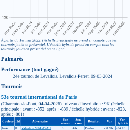
À partir du 1er mai 2022, l’échelle principale ne prend en compte que les
tournois joués en présentiel. L’échelle hybride prend en compte tous les
tournois, joués en présentiel ou en ligne.
Palmarès
Performance (tout gagné)
24e tournoi de Levallois, Levallois-Perret, 09-03-2024
Tournois
53e tournoi international de Paris
(Charenton-le-Pont, 04-04-2026) niveau d'inscription : 9K (échelle
principale : avant : -852, après : -839 / échelle hybride : avant : -823,
après : -801)
Son
Son
Var
Couleur
Hd
Adversaire
Résultat
Var
niveau
score
Hybride
Noir
0
Valentine MALAVASI
9K
4/6
Perdue
-31.96
-24.18