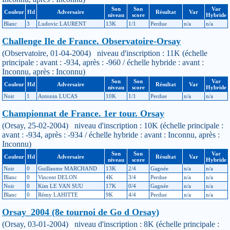
Son
Son
Var
Couleur
Hd
Adversaire
Résultat
Var
niveau
score
Hybride
Blanc
3
Ludovic LAURENT
13K
1/1
Perdue
n/a
n/a
Challenge Ile de France. Observatoire-Orsay
(Observatoire, 01-04-2004) niveau d'inscription : 11K (échelle
principale : avant : -934, après : -960 / échelle hybride : avant :
Inconnu, après : Inconnu)
Son
Son
Var
Couleur
Hd
Adversaire
Résultat
Var
niveau
score
Hybride
Noir
1
Antonin LUCAS
10K
1/1
Perdue
n/a
n/a
Championnat de France. 1er tour. Orsay
(Orsay, 25-02-2004) niveau d'inscription : 10K (échelle principale :
avant : -934, après : -934 / échelle hybride : avant : Inconnu, après :
Inconnu)
Son
Son
Var
Couleur
Hd
Adversaire
Résultat
Var
niveau
score
Hybride
Noir
0
Guillaume MARCHAND
13K
2/4
Gagnée
n/a
n/a
Blanc
0
Vincent DELON
4K
3/4
Perdue
n/a
n/a
Noir
0
Kim LE VAN SUU
17K
0/4
Gagnée
n/a
n/a
Blanc
0
Rémy LAHITTE
9K
4/4
Perdue
n/a
n/a
Orsay_2004 (8e tournoi de Go d Orsay)
(Orsay, 03-01-2004) niveau d'inscription : 8K (échelle principale :