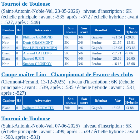
Tournoi de Toulouse
(Saint-Antonin-Noble-Val, 23-05-2026) niveau d'inscription : 6K
(échelle principale : avant : -535, après : -572 / échelle hybride : avant
: -527, après : -549)
Son
Son
Var
Couleur
Hd
Adversaire
Résultat
Var
niveau
score
Hybride
Blanc
0
Philippe GRIMOND
7K
3/6
Gagnée
+21.34
+20.83
Noir
0
Denis GRAMMONT
5K
2/6
Perdue
-21.57
-15.81
Noir
0
Eric LE FLOCHMOEN
5K
1/6
Gagnée
+23.98
+23.66
Blanc
0
Armand CALLENS
5K
5/6
Perdue
-17.71
-9.06
Blanc
0
Samuel JUPIN
7K
4/6
Perdue
-26.58
-26.05
Noir
1
Siméon GROSDOY
4K
3/6
Perdue
-16.16
-15.68
Coupe maître Lim - Championnat de France des clubs
(Clermont-Ferrand, 13-12-2025) niveau d'inscription : 6K (échelle
principale : avant : -539, après : -535 / échelle hybride : avant : -531,
après : -527)
Son
Son
Var
Couleur
Hd
Adversaire
Résultat
Var
niveau
score
Hybride
Blanc
0
William LECOMPTE
20K
0/4
Gagnée
+3.95
+3.88
Tournoi de Toulouse
(Saint-Antonin-Noble-Val, 07-06-2025) niveau d'inscription : 5K
(échelle principale : avant : -499, après : -539 / échelle hybride : avant
: -508, après : -531)