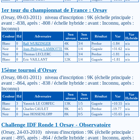
1er tour du championnat de France : Orsay
(Orsay, 09-03-2011) niveau d'inscription : 9K (échelle principale :
avant : -838, après : -808 / échelle hybride : avant : Inconnu, après :
Inconnu)
Son
Son
Var
Couleur
Hd
Adversaire
Résultat
Var
niveau
score
Hybride
Blanc
0
Ralf WURZINGER
4K
3/4
Perdue
-1.84
n/a
Noir
0
Jean-Philippe LAMBOTTE
9K
1/4
Gagnée
+31.62
n/a
Noir
0
Thomas LECLERC
1K
3/4
Perdue
-1.81
n/a
Blanc
0
Eric VAILLANT
12K
1/4
Gagnée
+1.81
n/a
15ème tournoi d'Orsay
(Orsay, 08-01-2011) niveau d'inscription : 9K (échelle principale :
avant : -864, après : -838 / échelle hybride : avant : Inconnu, après :
Inconnu)
Son
Son
Var
Couleur
Hd
Adversaire
Résultat
Var
niveau
score
Hybride
Blanc
3
Yannick LE CORFEC
13K
1/5
Gagnée
+10.55
n/a
Blanc
0
Charles CAULET
9K
4/5
Perdue
-19.77
n/a
Noir
0
Jean HOSSENLOPP
8K
0/5
Gagnée
+35.65
n/a
Challenge IDF Ronde 1 Orsay - Observatoire
(Orsay, 24-03-2010) niveau d'inscription : 9K (échelle principale :
avant : -895, après : -864 / échelle hybride : avant : Inconnu, après :