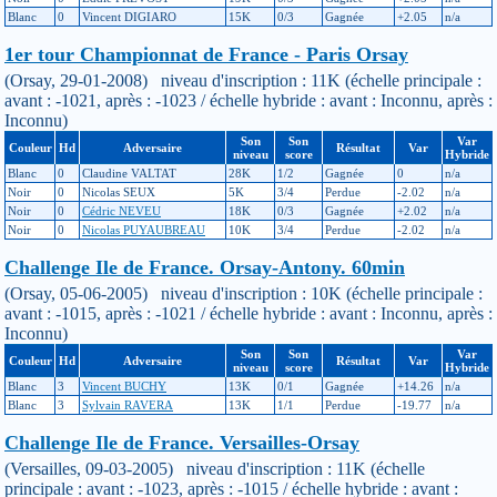
Blanc
0
Vincent DIGIARO
15K
0/3
Gagnée
+2.05
n/a
1er tour Championnat de France - Paris Orsay
(Orsay, 29-01-2008) niveau d'inscription : 11K (échelle principale :
avant : -1021, après : -1023 / échelle hybride : avant : Inconnu, après :
Inconnu)
Son
Son
Var
Couleur
Hd
Adversaire
Résultat
Var
niveau
score
Hybride
Blanc
0
Claudine VALTAT
28K
1/2
Gagnée
0
n/a
Noir
0
Nicolas SEUX
5K
3/4
Perdue
-2.02
n/a
Noir
0
Cédric NEVEU
18K
0/3
Gagnée
+2.02
n/a
Noir
0
Nicolas PUYAUBREAU
10K
3/4
Perdue
-2.02
n/a
Challenge Ile de France. Orsay-Antony. 60min
(Orsay, 05-06-2005) niveau d'inscription : 10K (échelle principale :
avant : -1015, après : -1021 / échelle hybride : avant : Inconnu, après :
Inconnu)
Son
Son
Var
Couleur
Hd
Adversaire
Résultat
Var
niveau
score
Hybride
Blanc
3
Vincent BUCHY
13K
0/1
Gagnée
+14.26
n/a
Blanc
3
Sylvain RAVERA
13K
1/1
Perdue
-19.77
n/a
Challenge Ile de France. Versailles-Orsay
(Versailles, 09-03-2005) niveau d'inscription : 11K (échelle
principale : avant : -1023, après : -1015 / échelle hybride : avant :