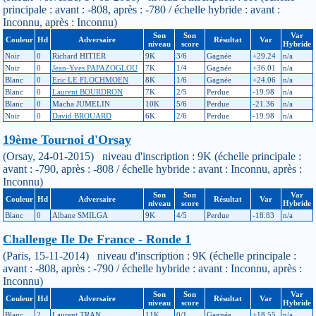
principale : avant : -808, après : -780 / échelle hybride : avant :
Inconnu, après : Inconnu)
Son
Son
Var
Couleur
Hd
Adversaire
Résultat
Var
niveau
score
Hybride
Noir
0
Richard HITIER
9K
3/6
Gagnée
+29.24
n/a
Noir
0
Jean-Yves PAPAZOGLOU
7K
1/4
Gagnée
+36.01
n/a
Blanc
0
Eric LE FLOCHMOEN
8K
1/6
Gagnée
+24.06
n/a
Blanc
0
Laurent BOURDRON
7K
2/5
Perdue
-19.98
n/a
Blanc
0
Macha JUMELIN
10K
5/6
Perdue
-21.36
n/a
Noir
0
David BROUARD
6K
2/6
Perdue
-19.98
n/a
19ème Tournoi d'Orsay
(Orsay, 24-01-2015) niveau d'inscription : 9K (échelle principale :
avant : -790, après : -808 / échelle hybride : avant : Inconnu, après :
Inconnu)
Son
Son
Var
Couleur
Hd
Adversaire
Résultat
Var
niveau
score
Hybride
Blanc
0
Albane SMILGA
9K
4/5
Perdue
-18.83
n/a
Challenge Ile De France - Ronde 1
(Paris, 15-11-2014) niveau d'inscription : 9K (échelle principale :
avant : -808, après : -790 / échelle hybride : avant : Inconnu, après :
Inconnu)
Son
Son
Var
Couleur
Hd
Adversaire
Résultat
Var
niveau
score
Hybride
Blanc
2
Laurent TRAN
11K
0/1
Gagnée
+18.55
n/a