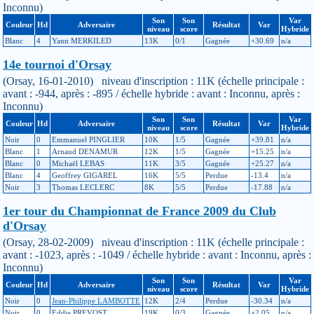
Inconnu)
Son
Son
Var
Couleur
Hd
Adversaire
Résultat
Var
niveau
score
Hybride
Blanc
4
Yann MERKILED
13K
0/1
Gagnée
+30.69
n/a
14e tournoi d'Orsay
(Orsay, 16-01-2010) niveau d'inscription : 11K (échelle principale :
avant : -944, après : -895 / échelle hybride : avant : Inconnu, après :
Inconnu)
Son
Son
Var
Couleur
Hd
Adversaire
Résultat
Var
niveau
score
Hybride
Noir
0
Emmanuel PINGLIER
10K
1/5
Gagnée
+39.81
n/a
Blanc
1
Arnaud DENAMUR
12K
1/5
Gagnée
+15.25
n/a
Blanc
0
Michaël LEBAS
11K
3/5
Gagnée
+25.27
n/a
Blanc
4
Geoffrey GIGAREL
16K
5/5
Perdue
-13.4
n/a
Noir
3
Thomas LECLERC
8K
5/5
Perdue
-17.88
n/a
1er tour du Championnat de France 2009 du Club
d'Orsay
(Orsay, 28-02-2009) niveau d'inscription : 11K (échelle principale :
avant : -1023, après : -1049 / échelle hybride : avant : Inconnu, après :
Inconnu)
Son
Son
Var
Couleur
Hd
Adversaire
Résultat
Var
niveau
score
Hybride
Noir
0
Jean-Philippe LAMBOTTE
12K
2/4
Perdue
-30.34
n/a
Noir
0
Eddie PREVOST
19K
0/3
Gagnée
+2.05
n/a