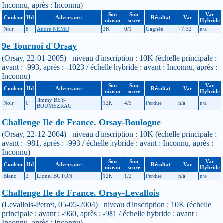
Inconnu, après : Inconnu)
Son
Son
Var
Couleur
Hd
Adversaire
Résultat
Var
niveau
score
Hybride
Noir
8
André NEMO
3K
0/1
Gagnée
+7.32
n/a
9e Tournoi d'Orsay
(Orsay, 22-01-2005) niveau d'inscription : 10K (échelle principale :
avant : -993, après : -1023 / échelle hybride : avant : Inconnu, après :
Inconnu)
Son
Son
Var
Couleur
Hd
Adversaire
Résultat
Var
niveau
score
Hybride
Jimmy BEY-
Noir
0
12K
4/5
Perdue
n/a
n/a
BOUMEZRAG
Challenge Ile de France. Orsay-Boulogne
(Orsay, 22-12-2004) niveau d'inscription : 10K (échelle principale :
avant : -981, après : -993 / échelle hybride : avant : Inconnu, après :
Inconnu)
Son
Son
Var
Couleur
Hd
Adversaire
Résultat
Var
niveau
score
Hybride
Blanc
2
Lionel BUTON
12K
1/2
Perdue
n/a
n/a
Challenge Ile de France. Orsay-Levallois
(Levallois-Perret, 05-05-2004) niveau d'inscription : 10K (échelle
principale : avant : -960, après : -981 / échelle hybride : avant :
Inconnu, après : Inconnu)