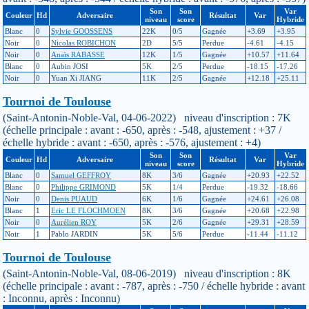
Son
Son
Var
Couleur
Hd
Adversaire
Résultat
Var
niveau
score
Hybride
Blanc
0
Sylvie GOOSSENS
22K
0/5
Gagnée
+3.69
+3.95
Noir
0
Nicolas ROBICHON
2D
5/5
Perdue
-4.61
-4.15
Noir
0
Anaïs RABASSE
12K
1/5
Gagnée
+10.57
+11.64
Blanc
0
Aubin JOSI
5K
2/5
Perdue
-18.15
-17.26
Noir
0
Yuan Xi JIANG
11K
2/5
Gagnée
+12.18
+25.11
Tournoi de Toulouse
(Saint-Antonin-Noble-Val, 04-06-2022) niveau d'inscription : 7K
(échelle principale : avant : -650, après : -548, ajustement : +37 /
échelle hybride : avant : -650, après : -576, ajustement : +4)
Son
Son
Var
Couleur
Hd
Adversaire
Résultat
Var
niveau
score
Hybride
Blanc
0
Samuel GEFFROY
8K
3/6
Gagnée
+20.93
+22.52
Blanc
0
Philippe GRIMOND
5K
1/4
Perdue
-19.32
-18.66
Noir
0
Denis PUAUD
6K
1/6
Gagnée
+24.61
+26.08
Blanc
1
Eric LE FLOCHMOEN
8K
3/6
Gagnée
+20.68
+22.98
Noir
0
Aurélien ROY
5K
2/6
Gagnée
+29.31
+28.59
Noir
1
Pablo JARDIN
5K
5/6
Perdue
-11.44
-11.12
Tournoi de Toulouse
(Saint-Antonin-Noble-Val, 08-06-2019) niveau d'inscription : 8K
(échelle principale : avant : -787, après : -750 / échelle hybride : avant
: Inconnu, après : Inconnu)