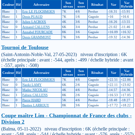
Son
Son
Var
Couleur
Hd
Adversaire
Résultat
Var
niveau
score
Hybride
Blanc
1
Eric LE FLOCHMOEN
7K
4/6
Perdue
-16.31
-15.91
Blanc
1
Denis PUAUD
7K
1/6
Gagnée
+16
+16.6
Blanc
0
Julien LACROIX
4K
3/6
Perdue
-16.26
-13.55
Noir
0
Armand CALLENS
6K
3/4
Perdue
-21.02
-11.46
Blanc
1
Annabel FOURCADE
8K
3/6
Gagnée
+16.09
+16.32
Blanc
1
Denis GRAMMONT
7K
3/6
Perdue
-19.32
-14.36
Tournoi de Toulouse
(Saint-Antonin-Noble-Val, 27-05-2023) niveau d'inscription : 6K
(échelle principale : avant : -544, après : -499 / échelle hybride : avant
: -557, après : -508)
Son
Son
Var
Couleur
Hd
Adversaire
Résultat
Var
niveau
score
Hybride
Blanc
0
Eric LE FLOCHMOEN
7K
4/6
Gagnée
+22.51
+22.86
Noir
0
Naoki LAMY
6K
2/6
Gagnée
+22.11
+23.02
Blanc
0
Madec NICOLAU
4K
4/6
Perdue
-14.57
-14.36
Blanc
1
Fabien CALLENS
8K
2/6
Gagnée
+16.53
+17.05
Noir
0
Pierre HARD
5K
4/6
Perdue
-18.48
-18.27
Blanc
1
Bastien LARROUY
8K
3/6
Gagnée
+17.72
+18.22
Coupe maître Lim - Championnat de France des clubs -
Division 2
(Balma, 05-11-2022) niveau d'inscription : 6K (échelle principale :
avant : -548, après : -544 / échelle hybride : avant : -576, après : -557)