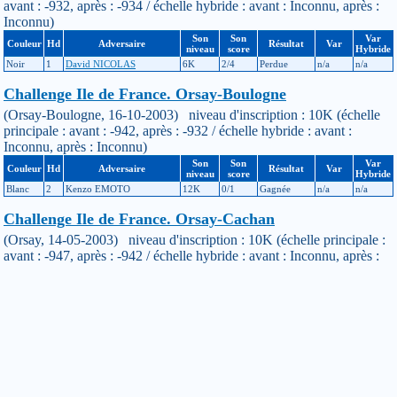
avant : -932, après : -934 / échelle hybride : avant : Inconnu, après :
Inconnu)
Son
Son
Var
Couleur
Hd
Adversaire
Résultat
Var
niveau
score
Hybride
Noir
1
David NICOLAS
6K
2/4
Perdue
n/a
n/a
Challenge Ile de France. Orsay-Boulogne
(Orsay-Boulogne, 16-10-2003) niveau d'inscription : 10K (échelle
principale : avant : -942, après : -932 / échelle hybride : avant :
Inconnu, après : Inconnu)
Son
Son
Var
Couleur
Hd
Adversaire
Résultat
Var
niveau
score
Hybride
Blanc
2
Kenzo EMOTO
12K
0/1
Gagnée
n/a
n/a
Challenge Ile de France. Orsay-Cachan
(Orsay, 14-05-2003) niveau d'inscription : 10K (échelle principale :
avant : -947, après : -942 / échelle hybride : avant : Inconnu, après :
Inconnu)
Son
Son
Var
Couleur
Hd
Adversaire
Résultat
Var
niveau
score
Hybride
Blanc
6
Chantal BONNO
16K
0/1
Gagnée
n/a
n/a
Challenge Ile de France. Observatoire-Orsay
(Observatoire, 07-03-2003) niveau d'inscription : 9K (échelle
principale : avant : -938, après : -947 / échelle hybride : avant :
Inconnu, après : Inconnu)