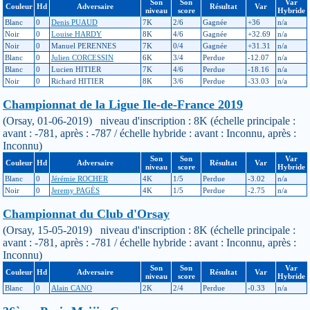
Son
Son
Var
Couleur
Hd
Adversaire
Résultat
Var
niveau
score
Hybride
Blanc
0
Denis PUAUD
7K
2/6
Gagnée
+36
n/a
Noir
0
Louise HARDY
8K
4/6
Gagnée
+32.69
n/a
Noir
0
Manuel PERENNES
7K
0/4
Gagnée
+31.31
n/a
Blanc
0
Julien CORCESSIN
6K
3/4
Perdue
-12.07
n/a
Blanc
0
Lucien HITIER
7K
4/6
Perdue
-18.16
n/a
Noir
0
Richard HITIER
8K
3/6
Perdue
-33.03
n/a
Championnat de la Ligue Ile-de-France 2019
(Orsay, 01-06-2019) niveau d'inscription : 8K (échelle principale :
avant : -781, après : -787 / échelle hybride : avant : Inconnu, après :
Inconnu)
Son
Son
Var
Couleur
Hd
Adversaire
Résultat
Var
niveau
score
Hybride
Blanc
0
Jérémie ROCHER
4K
1/5
Perdue
-3.02
n/a
Noir
0
Jeremy PAGÈS
4K
1/5
Perdue
-2.75
n/a
Championnat du Club d'Orsay
(Orsay, 15-05-2019) niveau d'inscription : 8K (échelle principale :
avant : -781, après : -781 / échelle hybride : avant : Inconnu, après :
Inconnu)
Son
Son
Var
Couleur
Hd
Adversaire
Résultat
Var
niveau
score
Hybride
Blanc
0
Alain CANO
2K
2/4
Perdue
-0.33
n/a