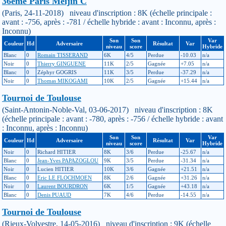
36ème Paris Meijin C
(Paris, 24-11-2018) niveau d'inscription : 8K (échelle principale :
avant : -756, après : -781 / échelle hybride : avant : Inconnu, après :
Inconnu)
Son
Son
Var
Couleur
Hd
Adversaire
Résultat
Var
niveau
score
Hybride
Blanc
0
Romain TISSERAND
6K
4/5
Perdue
-10.03
n/a
Noir
0
Thierry GINGUENE
11K
2/5
Gagnée
+7.05
n/a
Blanc
0
Zéphyr GOGRIS
11K
3/5
Perdue
-37.29
n/a
Noir
0
Thomas MIKOGAMI
10K
2/5
Gagnée
+15.44
n/a
Tournoi de Toulouse
(Saint-Antonin-Noble-Val, 03-06-2017) niveau d'inscription : 8K
(échelle principale : avant : -780, après : -756 / échelle hybride : avant
: Inconnu, après : Inconnu)
Son
Son
Var
Couleur
Hd
Adversaire
Résultat
Var
niveau
score
Hybride
Noir
0
Richard HITIER
8K
3/6
Perdue
-25.67
n/a
Blanc
0
Jean-Yves PAPAZOGLOU
9K
3/5
Perdue
-31.34
n/a
Noir
0
Lucien HITIER
10K
3/6
Gagnée
+21.51
n/a
Blanc
0
Eric LE FLOCHMOEN
8K
2/6
Gagnée
+31.26
n/a
Noir
0
Laurent BOURDRON
6K
1/5
Gagnée
+43.18
n/a
Blanc
0
Denis PUAUD
7K
4/6
Perdue
-14.55
n/a
Tournoi de Toulouse
(Rieux-Volvestre, 14-05-2016) niveau d'inscription : 9K (échelle