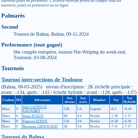
tournois joués en présentiel. L’échelle hybride prend en compte tous les
tournois, joués en présentiel ou en ligne.
Palmarès
Second
Tournoi de Balma, Balma, 09-11-2024
Performance (tout gagné)
66e congrès européen, tournoi Nie-Weiping du week-end,
Toulouse, 03-08-2024
Tournois
Tournoi inter-sections de Toulouse
(Balma, 08-03-2025) niveau d'inscription : 2K (échelle principale :
avant : -134, après : -143 / échelle hybride : avant : -128, après : -137)
Son
Son
Var
Couleur
Hd
Adversaire
Résultat
Var
niveau
score
Hybride
Julie LAVIELLE
Blanc
9
13K
1/4
Gagnée
+0.5
+0.49
ESCOUBET
Blanc
6
Denis PUAUD
9K
4/4
Perdue
-1.38
-1.37
Blanc
8
François SCHYN
11K
3/4
Perdue
-0.38
-0.38
Blanc
0
Benjamin CRINQUAND
2K
3/4
Perdue
-7.41
-7.37
Tournoi de Balma