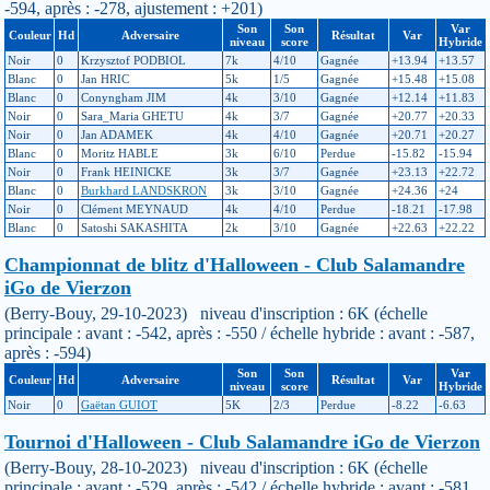
-594, après : -278, ajustement : +201)
Son
Son
Var
Couleur
Hd
Adversaire
Résultat
Var
niveau
score
Hybride
Noir
0
Krzysztof PODBIOL
7k
4/10
Gagnée
+13.94
+13.57
Blanc
0
Jan HRIC
5k
1/5
Gagnée
+15.48
+15.08
Blanc
0
Conyngham JIM
4k
3/10
Gagnée
+12.14
+11.83
Noir
0
Sara_Maria GHETU
4k
3/7
Gagnée
+20.77
+20.33
Noir
0
Jan ADAMEK
4k
4/10
Gagnée
+20.71
+20.27
Blanc
0
Moritz HABLE
3k
6/10
Perdue
-15.82
-15.94
Noir
0
Frank HEINICKE
3k
3/7
Gagnée
+23.13
+22.72
Blanc
0
Burkhard LANDSKRON
3k
3/10
Gagnée
+24.36
+24
Noir
0
Clément MEYNAUD
4k
4/10
Perdue
-18.21
-17.98
Blanc
0
Satoshi SAKASHITA
2k
3/10
Gagnée
+22.63
+22.22
Championnat de blitz d'Halloween - Club Salamandre
iGo de Vierzon
(Berry-Bouy, 29-10-2023) niveau d'inscription : 6K (échelle
principale : avant : -542, après : -550 / échelle hybride : avant : -587,
après : -594)
Son
Son
Var
Couleur
Hd
Adversaire
Résultat
Var
niveau
score
Hybride
Noir
0
Gaëtan GUIOT
5K
2/3
Perdue
-8.22
-6.63
Tournoi d'Halloween - Club Salamandre iGo de Vierzon
(Berry-Bouy, 28-10-2023) niveau d'inscription : 6K (échelle
principale : avant : -529, après : -542 / échelle hybride : avant : -581,