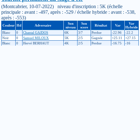
(Montcabrier, 10-07-2022) niveau d'inscription : 5K (échelle
principale : avant : -497, après : -529 / échelle hybride : avant : -538,
après : -553)
Son
Son
Var
Couleur
Hd
Adversaire
Résultat
Var
niveau
score
Hybride
Blanc
0
Chantal GAJDOS
6K
3/7
Perdue
-22.96
-22.2
Noir
0
Samuel MILOUX
5K
2/5
Gagnée
+25.11
+27.15
Blanc
0
Hervé BERHAUT
4K
2/5
Perdue
-16.75
-16
Noir
0
Jean-Romain GRANGÉ
7K
4/5
Perdue
-23.5
-22.82
Noir
0
Raphaël ROBERT
7K
4/5
Perdue
-23.93
-23.25
Blanc
0
Gaëtan GUIOT
6K
2/5
Perdue
-24.01
-16.27
Noir
0
Pascal CREPY
7K
1/4
Gagnée
+25.07
+26.82
Blanc
0
Nathan HERUBEL
7K
4/5
Perdue
-22.26
-22.31
Blanc
0
Pierre HARD
10K
8/10
Gagnée
+23.55
+25.14
Noir
0
Matthieu COURTIN
5K
1/3
Gagnée
+27.22
+28.75
Ligue interne SITS - The Shell - Saison 2 - Vague 6
(OGS, Internet, 07-06-2022, en ligne) niveau d'inscription : 5K
(échelle hybride : avant : -559, après : -538)
Son
Son
Var
Couleur
Hd
Adversaire
Résultat
Var
niveau
score
Hybride
Blanc
0
Julien MAREY
9K
0/3
Gagnée
n/a
+18.04
Blanc
0
Vincent POMPONNE
7K
1/3
Gagnée
n/a
+19.1
Blanc
0
David LABBE
6K
3/3
Perdue
n/a
-16.4