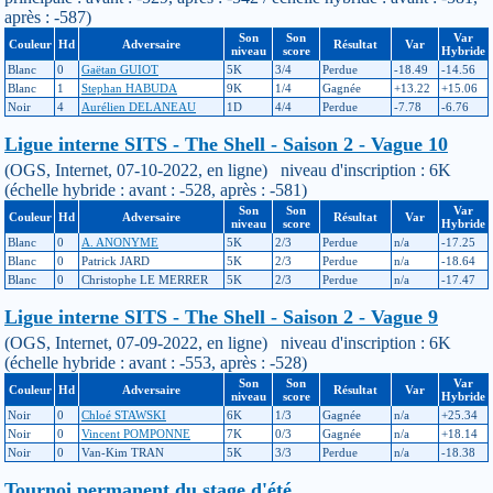
après : -587)
Son
Son
Var
Couleur
Hd
Adversaire
Résultat
Var
niveau
score
Hybride
Blanc
0
Gaëtan GUIOT
5K
3/4
Perdue
-18.49
-14.56
Blanc
1
Stephan HABUDA
9K
1/4
Gagnée
+13.22
+15.06
Noir
4
Aurélien DELANEAU
1D
4/4
Perdue
-7.78
-6.76
Ligue interne SITS - The Shell - Saison 2 - Vague 10
(OGS, Internet, 07-10-2022, en ligne) niveau d'inscription : 6K
(échelle hybride : avant : -528, après : -581)
Son
Son
Var
Couleur
Hd
Adversaire
Résultat
Var
niveau
score
Hybride
Blanc
0
A. ANONYME
5K
2/3
Perdue
n/a
-17.25
Blanc
0
Patrick JARD
5K
2/3
Perdue
n/a
-18.64
Blanc
0
Christophe LE MERRER
5K
2/3
Perdue
n/a
-17.47
Ligue interne SITS - The Shell - Saison 2 - Vague 9
(OGS, Internet, 07-09-2022, en ligne) niveau d'inscription : 6K
(échelle hybride : avant : -553, après : -528)
Son
Son
Var
Couleur
Hd
Adversaire
Résultat
Var
niveau
score
Hybride
Noir
0
Chloé STAWSKI
6K
1/3
Gagnée
n/a
+25.34
Noir
0
Vincent POMPONNE
7K
0/3
Gagnée
n/a
+18.14
Noir
0
Van-Kim TRAN
5K
3/3
Perdue
n/a
-18.38
Tournoi permanent du stage d'été