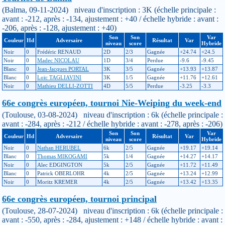
(Balma, 09-11-2024) niveau d'inscription : 3K (échelle principale :
avant : -212, après : -134, ajustement : +40 / échelle hybride : avant :
-206, après : -128, ajustement : +40)
Son
Son
Var
Couleur
Hd
Adversaire
Résultat
Var
niveau
score
Hybride
Noir
0
Frédéric RENAUD
2D
2/3
Gagnée
+24.74
+24.5
Noir
0
Madec NICOLAU
1D
3/4
Perdue
-9.6
-9.45
Blanc
0
Jean-Jacques PORTAL
3K
3/5
Gagnée
+13.93
+13.87
Blanc
0
Loïc TAGLIAVINI
3K
1/5
Gagnée
+11.76
+12.61
Noir
0
Mathieu DELLI-ZOTTI
4D
5/5
Perdue
-3.25
-3.3
66e congrès européen, tournoi Nie-Weiping du week-end
(Toulouse, 03-08-2024) niveau d'inscription : 6k (échelle principale :
avant : -284, après : -212 / échelle hybride : avant : -278, après : -206)
Son
Son
Var
Couleur
Hd
Adversaire
Résultat
Var
niveau
score
Hybride
Noir
0
Nathan HERUBEL
6k
2/5
Gagnée
+19.17
+19.14
Blanc
0
Thomas MIKOGAMI
5k
1/4
Gagnée
+14.27
+14.17
Noir
0
Alec EDGINGTON
5k
2/5
Gagnée
+11.72
+11.49
Blanc
0
Patrick OBERLOHR
4k
2/5
Gagnée
+13.24
+12.99
Noir
0
Moritz KREMER
4k
2/5
Gagnée
+13.42
+13.35
66e congrès européen, tournoi principal
(Toulouse, 28-07-2024) niveau d'inscription : 6k (échelle principale :
avant : -550, après : -284, ajustement : +148 / échelle hybride : avant :