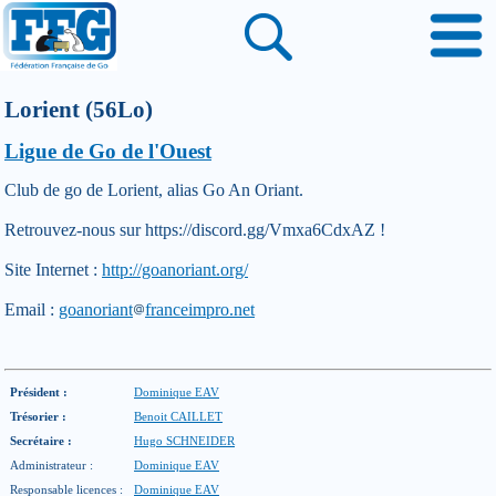
Lorient (56Lo)
Ligue de Go de l'Ouest
Club de go de Lorient, alias Go An Oriant.
Retrouvez-nous sur https://discord.gg/Vmxa6CdxAZ !
Site Internet :
http://goanoriant.org/
Email :
goanoriant
franceimpro.net
Président :
Dominique EAV
Trésorier :
Benoit CAILLET
Secrétaire :
Hugo SCHNEIDER
Administrateur :
Dominique EAV
Responsable licences :
Dominique EAV