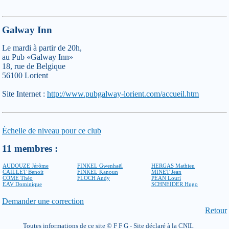
Galway Inn
Le mardi à partir de 20h,
au Pub «Galway Inn»
18, rue de Belgique
56100 Lorient
Site Internet :
http://www.pubgalway-lorient.com/accueil.htm
Échelle de niveau pour ce club
11 membres :
AUDOUZE Jérôme
FINKEL Gwenhaël
HERGAS Mathieu
CAILLET Benoit
FINKEL Kanoun
MINET Jean
CÔME Théo
FLOCH Andy
PÉAN Louri
EAV Dominique
SCHNEIDER Hugo
Demander une correction
Retour
Toutes informations de ce site © F F G - Site déclaré à la CNIL