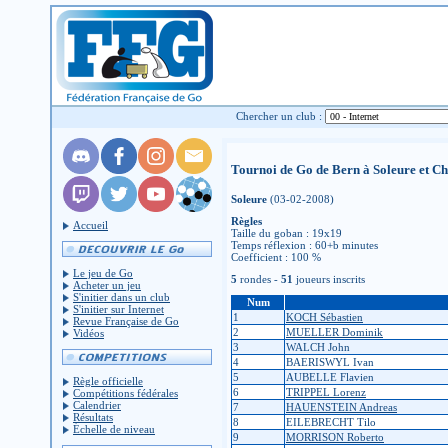
Chercher un club :
Tournoi de Go de Bern à Soleure et C
Soleure
(03-02-2008)
Règles
Accueil
Taille du goban : 19x19
Temps réflexion : 60+b minutes
Coefficient : 100 %
Le jeu de Go
5
rondes -
51
joueurs inscrits
Acheter un jeu
S'initier dans un club
Num
S'initier sur Internet
1
KOCH Sébastien
Revue Française de Go
2
MUELLER Dominik
Vidéos
3
WALCH John
4
BAERISWYL Ivan
5
AUBELLE Flavien
Règle officielle
6
TRIPPEL Lorenz
Compétitions fédérales
Calendrier
7
HAUENSTEIN Andreas
Résultats
8
EILEBRECHT Tilo
Échelle de niveau
9
MORRISON Roberto