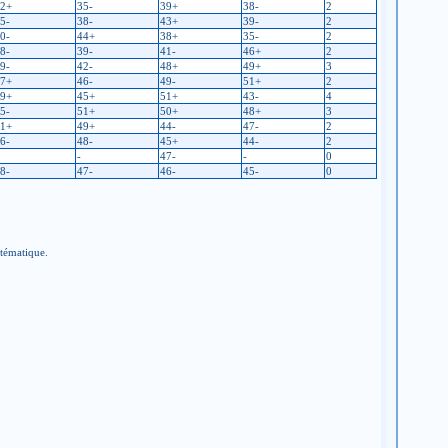
2+
35-
39+
38-
2
5-
38-
43+
39-
2
0-
44+
38+
35-
2
8-
39-
41-
46+
2
9-
42-
48+
49+
3
7+
46-
49-
51+
2
9+
45+
51+
43-
4
5-
51+
50+
48+
3
1+
49+
44-
47-
2
6-
48-
45+
44-
2
-
47-
-
0
8-
47-
46-
45-
0
stématique.