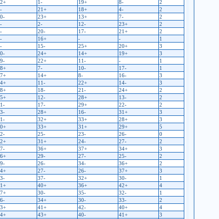
2+
1-
19+
8-
2
-
21+
18+
4-
2
0-
23+
13+
7-
2
-
2-
12-
23+
2
-
20-
17-
21+
2
-
16+
-
-
1
-
15-
25+
20+
3
0-
24+
14+
19+
3
9-
22+
11-
-
1
8+
7-
10-
17-
1
7+
14+
8-
16-
3
4+
11-
22+
14-
3
8+
18-
21-
24+
2
5+
12-
28+
13-
2
1-
17-
29+
22-
2
3-
28+
16-
31+
3
1-
32+
33+
28+
3
0+
33+
31+
29+
5
2-
25-
23-
26-
0
2+
31+
24-
27-
2
7-
36+
37+
34+
3
6+
29-
27-
25-
2
9-
26-
34-
36+
2
4+
27-
26-
37+
3
3-
37-
32+
30-
1
1+
40+
36+
42+
4
7+
30-
35-
32-
1
6-
34+
30-
33-
2
3+
41+
42-
40+
4
4+
43+
40-
41+
3