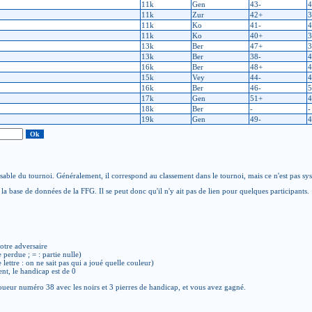
11k
Gen
43-
4
11k
Zur
42+
3
11k
Ko
41-
4
11k
Ko
40+
3
13k
Ber
47+
3
13k
Ber
38-
4
16k
Ber
48+
4
15k
Vey
44-
4
16k
Ber
46-
5
17k
Gen
51+
4
18k
Ber
-
-
19k
Gen
49-
4
able du tournoi. Généralement, il correspond au classement dans le tournoi, mais ce n'est pas sy
la base de données de la FFG. Il se peut donc qu'il n'y ait pas de lien pour quelques participants.
otre adversaire
e perdue ; = : partie nulle)
de lettre : on ne sait pas qui a joué quelle couleur)
ent, le handicap est de 0
ueur numéro 38 avec les noirs et 3 pierres de handicap, et vous avez gagné.