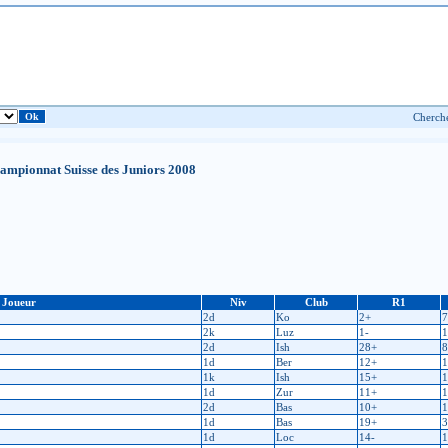
hampionnat Suisse des Juniors 2008
Joueur
Niv
Club
R1
2d
Ko
2+
7
2k
Luz
1-
1
2d
Ish
28+
8
1d
Ber
12+
1
1k
Ish
15+
1
1d
Zur
11+
1
2d
Bas
10+
1
1d
Bas
19+
3
1d
Loc
14-
1