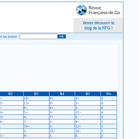
Chercher un joueur :
R2
R3
R4
R5
Pts
+
10+
9+
3+
5
5+
13+
6+
5+
4
+
6+
4+
1-
4
4+
5+
3-
11+
4
3+
4-
7+
2-
3
6+
3-
2-
9+
3
-
19+
5-
12+
3
-
9-
20+
10+
3
1+
8+
1-
6-
2