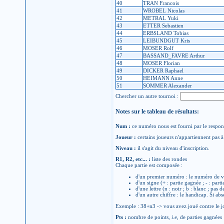
40
TRAN Francois
41
WROBEL Nicolas
42
METRAL Yuki
43
ETTER Sebastien
44
ERBSLAND Tobias
45
LEIBUNDGUT Kris
46
MOSER Rolf
47
BASSAND_FAVRE Arthur
48
MOSER Florian
49
DICKER Raphael
50
HEIMANN Anne
51
SOMMER Alexander
Chercher un autre tournoi :
Notes sur le tableau de résultats:
Num :
ce numéro nous est fourni par le respons
Joueur :
certains joueurs n'appartiennent pas à 
Niveau :
il s'agit du niveau d'inscription.
R1, R2, etc... :
liste des rondes
Chaque partie est composée :
d'un premier numéro : le numéro de v
d'un signe (+ : partie gagnée ; - : parti
d'une lettre (n : noir ; b : blanc ; pas 
d'un autre chiffre : le handicap. Si abs
Exemple : 38+n3 -> vous avez joué contre le jo
Pts :
nombre de points,
i.e
, de parties gagnées