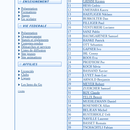
10
GRIMM Kirsten
11
HESS Cedric
Présentation
12
UMEHARA Kaoru
Formations
13
HAEFLIGER Niklaus
Stages
14
BURKOLTER Dan
Go scolaire
15
FILLIGER Paul
16
VENTURIERI Luciano
17
SANZ Pablo
Présentation
18
BAUMGARTNER Samuel
Organigramme
Statuts et réglements
19
HANKE Patrick
Comptes-rendus
20
OTT Sebastien
Démarches et services
21
GAFNER Ivo
Listes de diffusion
22
IRL Conny
Site jeunes
Site animations
23
ROOS Eva
24
PROD'HOM Per
25
KOCH Silvia
26
BASSAND Xavier
Licenciés
Clubs
27
LUYET Jean-Luc
Ligues
28
ARNOLD Benjamin
29
MEYER Robert
Les liens du Go
30
ZUERCHER Samuel
Crédits
31
ROY Claude
32
FELIX Benoit
33
MUEHLEMANN Daniel
34
ROSENHECK Allan
35
BELJEAN Michel
36
RUSTERHOLZ Ueli
37
NAVILLE Laurent
38
BASSET Romain
39
TSCHACHTLI Fabian