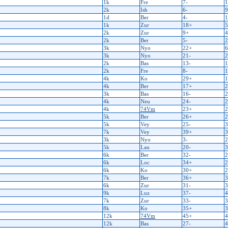
1k
Fre
7-
1
2k
Ish
6-
9
1d
Ber
4-
1
1k
Zur
18+
5
2k
Zur
9+
4
2k
Ber
5-
2
3k
Nyo
22+
6
3k
Nyo
21-
2
2k
Bas
13-
1
2k
Fre
8-
1
4k
Ko
29+
1
4k
Ber
17+
2
3k
Bas
16-
2
4k
Neu
24-
2
4k
74Vm
23+
2
5k
Ber
26+
2
5k
Vey
25-
3
7k
Vey
39+
3
3k
Nyo
3-
2
5k
Lau
20-
3
6k
Ber
32-
2
6k
Loc
34+
2
6k
Ko
30+
2
7k
Ber
36+
3
6k
Zur
31-
3
9k
Luz
37-
4
7k
Zur
33-
3
8k
Ko
35+
3
12k
74Vm
45+
4
12k
Bas
27-
4