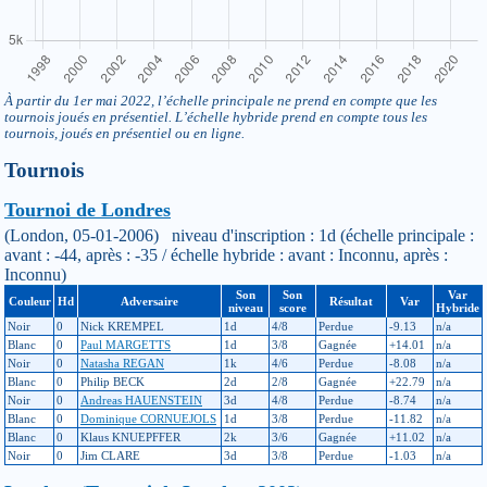
À partir du 1er mai 2022, l’échelle principale ne prend en compte que les
tournois joués en présentiel. L’échelle hybride prend en compte tous les
tournois, joués en présentiel ou en ligne.
Tournois
Tournoi de Londres
(London, 05-01-2006) niveau d'inscription : 1d (échelle principale :
avant : -44, après : -35 / échelle hybride : avant : Inconnu, après :
Inconnu)
Son
Son
Var
Couleur
Hd
Adversaire
Résultat
Var
niveau
score
Hybride
Noir
0
Nick KREMPEL
1d
4/8
Perdue
-9.13
n/a
Blanc
0
Paul MARGETTS
1d
3/8
Gagnée
+14.01
n/a
Noir
0
Natasha REGAN
1k
4/6
Perdue
-8.08
n/a
Blanc
0
Philip BECK
2d
2/8
Gagnée
+22.79
n/a
Noir
0
Andreas HAUENSTEIN
3d
4/8
Perdue
-8.74
n/a
Blanc
0
Dominique CORNUEJOLS
1d
3/8
Perdue
-11.82
n/a
Blanc
0
Klaus KNUEPFFER
2k
3/6
Gagnée
+11.02
n/a
Noir
0
Jim CLARE
3d
3/8
Perdue
-1.03
n/a