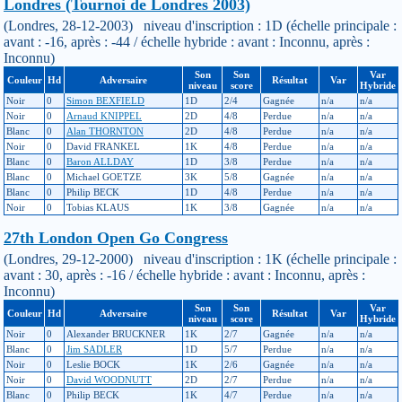
Londres (Tournoi de Londres 2003)
(Londres, 28-12-2003) niveau d'inscription : 1D (échelle principale :
avant : -16, après : -44 / échelle hybride : avant : Inconnu, après :
Inconnu)
Son
Son
Var
Couleur
Hd
Adversaire
Résultat
Var
niveau
score
Hybride
Noir
0
Simon BEXFIELD
1D
2/4
Gagnée
n/a
n/a
Noir
0
Arnaud KNIPPEL
2D
4/8
Perdue
n/a
n/a
Blanc
0
Alan THORNTON
2D
4/8
Perdue
n/a
n/a
Noir
0
David FRANKEL
1K
4/8
Perdue
n/a
n/a
Blanc
0
Baron ALLDAY
1D
3/8
Perdue
n/a
n/a
Blanc
0
Michael GOETZE
3K
5/8
Gagnée
n/a
n/a
Blanc
0
Philip BECK
1D
4/8
Perdue
n/a
n/a
Noir
0
Tobias KLAUS
1K
3/8
Gagnée
n/a
n/a
27th London Open Go Congress
(Londres, 29-12-2000) niveau d'inscription : 1K (échelle principale :
avant : 30, après : -16 / échelle hybride : avant : Inconnu, après :
Inconnu)
Son
Son
Var
Couleur
Hd
Adversaire
Résultat
Var
niveau
score
Hybride
Noir
0
Alexander BRUCKNER
1K
2/7
Gagnée
n/a
n/a
Blanc
0
Jim SADLER
1D
5/7
Perdue
n/a
n/a
Noir
0
Leslie BOCK
1K
2/6
Gagnée
n/a
n/a
Noir
0
David WOODNUTT
2D
2/7
Perdue
n/a
n/a
Blanc
0
Philip BECK
1K
4/7
Perdue
n/a
n/a