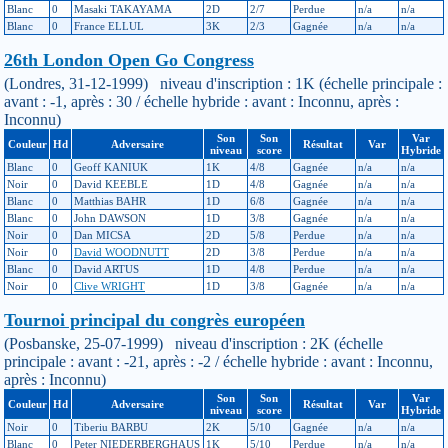
Blanc
0
Masaki TAKAYAMA
2D
2/7
Perdue
n/a
n/a
Blanc
0
France ELLUL
3K
2/3
Gagnée
n/a
n/a
26th London Open Go Congress
(Londres, 31-12-1999) niveau d'inscription : 1K (échelle principale :
avant : -1, après : 30 / échelle hybride : avant : Inconnu, après :
Inconnu)
Son
Son
Var
Couleur
Hd
Adversaire
Résultat
Var
niveau
score
Hybride
Blanc
0
Geoff KANIUK
1K
4/8
Gagnée
n/a
n/a
Noir
0
David KEEBLE
1D
4/8
Gagnée
n/a
n/a
Blanc
0
Matthias BAHR
1D
6/8
Gagnée
n/a
n/a
Blanc
0
John DAWSON
1D
3/8
Gagnée
n/a
n/a
Noir
0
Dan MICSA
2D
5/8
Perdue
n/a
n/a
Noir
0
David WOODNUTT
2D
3/8
Perdue
n/a
n/a
Blanc
0
David ARTUS
1D
4/8
Perdue
n/a
n/a
Noir
0
Clive WRIGHT
1D
3/8
Gagnée
n/a
n/a
Tournoi principal du congrès européen
(Posbanske, 25-07-1999) niveau d'inscription : 2K (échelle
principale : avant : -21, après : -2 / échelle hybride : avant : Inconnu,
après : Inconnu)
Son
Son
Var
Couleur
Hd
Adversaire
Résultat
Var
niveau
score
Hybride
Noir
0
Tiberiu BARBU
2K
5/10
Gagnée
n/a
n/a
Blanc
0
Peter NIEDERBERGHAUS
1K
5/10
Perdue
n/a
n/a