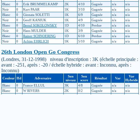
Blanc
0
Erik BRUMMELKAMP
2K
4/10
Gagnée
n/a
n/a
Noir
0
Kurt PAAR
1K
3/10
Gagnée
n/a
n/a
Blanc
0
Gionata SOLETTI
1K
6/9
Gagnée
n/a
n/a
Noir
0
Geoff KANIUK
1K
4/9
Gagnée
n/a
n/a
Blanc
0
Bernd SOKOLOWSKY
1D
4/10
Perdue
n/a
n/a
Noir
0
Hans MULDER
1K
3/9
Gagnée
n/a
n/a
Blanc
0
Rainer SCHNOERING
1D
6/10
Perdue
n/a
n/a
Noir
0
Achim EHRLICH
1K
5/10
Gagnée
n/a
n/a
26th London Open Go Congress
(Londres, 31-12-1998) niveau d'inscription : 3K (échelle principale :
avant : -251, après : -20 / échelle hybride : avant : Inconnu, après :
Inconnu)
Son
Son
Var
Couleur
Hd
Adversaire
Résultat
Var
niveau
score
Hybride
Blanc
0
France ELLUL
3K
4/8
Gagnée
n/a
n/a
Blanc
0
W RIVERS
2K
0/2
Gagnée
n/a
n/a
Blanc
0
Geoff KANIUK
1K
1/4
Gagnée
n/a
n/a
Blanc
0
Benoit MAISON
2K
5/8
Gagnée
n/a
n/a
Blanc
0
M WOODCRAFT
2K
5/8
Gagnée
n/a
n/a
Noir
0
Baron ALLDAY
1D
4/8
Perdue
n/a
n/a
Blanc
0
Dirk MECHTENBERG
3K
6/8
Gagnée
n/a
n/a
Blanc
0
Steve WELCH
1D
3/8
Gagnée
n/a
n/a
Tournoi de week-end du congrès européen 97