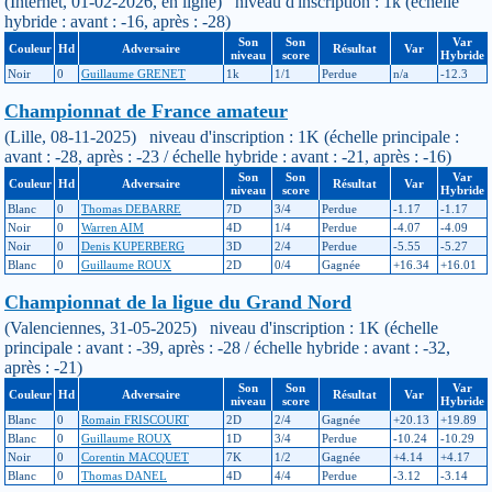
(Internet, 01-02-2026, en ligne) niveau d'inscription : 1k (échelle
hybride : avant : -16, après : -28)
Son
Son
Var
Couleur
Hd
Adversaire
Résultat
Var
niveau
score
Hybride
Noir
0
Guillaume GRENET
1k
1/1
Perdue
n/a
-12.3
Championnat de France amateur
(Lille, 08-11-2025) niveau d'inscription : 1K (échelle principale :
avant : -28, après : -23 / échelle hybride : avant : -21, après : -16)
Son
Son
Var
Couleur
Hd
Adversaire
Résultat
Var
niveau
score
Hybride
Blanc
0
Thomas DEBARRE
7D
3/4
Perdue
-1.17
-1.17
Noir
0
Warren AIM
4D
1/4
Perdue
-4.07
-4.09
Noir
0
Denis KUPERBERG
3D
2/4
Perdue
-5.55
-5.27
Blanc
0
Guillaume ROUX
2D
0/4
Gagnée
+16.34
+16.01
Championnat de la ligue du Grand Nord
(Valenciennes, 31-05-2025) niveau d'inscription : 1K (échelle
principale : avant : -39, après : -28 / échelle hybride : avant : -32,
après : -21)
Son
Son
Var
Couleur
Hd
Adversaire
Résultat
Var
niveau
score
Hybride
Blanc
0
Romain FRISCOURT
2D
2/4
Gagnée
+20.13
+19.89
Blanc
0
Guillaume ROUX
1D
3/4
Perdue
-10.24
-10.29
Noir
0
Corentin MACQUET
7K
1/2
Gagnée
+4.14
+4.17
Blanc
0
Thomas DANEL
4D
4/4
Perdue
-3.12
-3.14