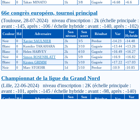
Blanc
0
Takao MINATO
1k
3/8
Gagnée
+6.68
+6.6
66e congrès européen, tournoi principal
(Toulouse, 28-07-2024) niveau d'inscription : 2k (échelle principale :
avant : -145, après : -106 / échelle hybride : avant : -140, après : -102)
Son
Son
Var
Couleur
Hd
Adversaire
Résultat
Var
niveau
score
Hybride
Noir
0
Xavier SAULNIER
2k
3/5
Perdue
-14.23
-14.48
Blanc
0
Kumiko TAKAHARA
2k
3/10
Gagnée
+13.44
+13.26
Blanc
0
Helen HARVEY
2k
4/10
Gagnée
+16.49
+16.27
Noir
0
Simon ROSENBLATT
2k
5/9
Gagnée
+16.9
+16.82
Blanc
0
Kirsten GRIMM
1k
5/10
Gagnée
+17.22
+17.03
Noir
0
Marc STOEHR
1d
5/10
Perdue
-10.9
-10.85
Championnat de la ligue du Grand Nord
(Lille, 22-06-2024) niveau d'inscription : 2K (échelle principale :
avant : -101, après : -145 / échelle hybride : avant : -98, après : -140)
Son
Son
Var
Couleur
Hd
Adversaire
Résultat
Var
niveau
score
Hybride
Blanc
0
Jonathan PITTONET
3K
2/4
Perdue
-18.74
-21.39
Noir
0
Martin CHEDEVILLE
8K
1/4
Perdue
-25.37
-21.08
Tournoi ch'ti
(Lille, 09-03-2024) niveau d'inscription : 2K (échelle principale :
avant : -105, après : -101 / échelle hybride : avant : -101, après : -98)