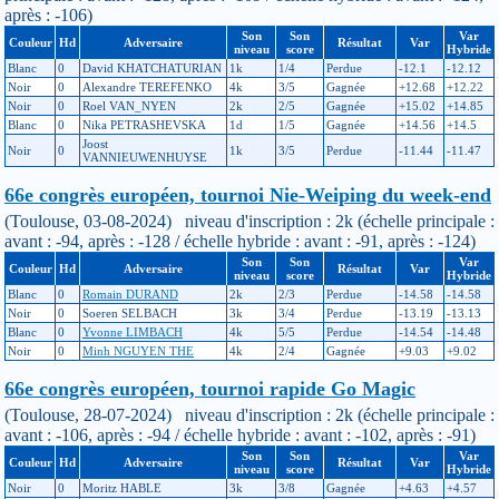
après : -106)
Son
Son
Var
Couleur
Hd
Adversaire
Résultat
Var
niveau
score
Hybride
Blanc
0
David KHATCHATURIAN
1k
1/4
Perdue
-12.1
-12.12
Noir
0
Alexandre TEREFENKO
4k
3/5
Gagnée
+12.68
+12.22
Noir
0
Roel VAN_NYEN
2k
2/5
Gagnée
+15.02
+14.85
Blanc
0
Nika PETRASHEVSKA
1d
1/5
Gagnée
+14.56
+14.5
Joost
Noir
0
1k
3/5
Perdue
-11.44
-11.47
VANNIEUWENHUYSE
66e congrès européen, tournoi Nie-Weiping du week-end
(Toulouse, 03-08-2024) niveau d'inscription : 2k (échelle principale :
avant : -94, après : -128 / échelle hybride : avant : -91, après : -124)
Son
Son
Var
Couleur
Hd
Adversaire
Résultat
Var
niveau
score
Hybride
Blanc
0
Romain DURAND
2k
2/3
Perdue
-14.58
-14.58
Noir
0
Soeren SELBACH
3k
3/4
Perdue
-13.19
-13.13
Blanc
0
Yvonne LIMBACH
4k
5/5
Perdue
-14.54
-14.48
Noir
0
Minh NGUYEN THE
4k
2/4
Gagnée
+9.03
+9.02
66e congrès européen, tournoi rapide Go Magic
(Toulouse, 28-07-2024) niveau d'inscription : 2k (échelle principale :
avant : -106, après : -94 / échelle hybride : avant : -102, après : -91)
Son
Son
Var
Couleur
Hd
Adversaire
Résultat
Var
niveau
score
Hybride
Noir
0
Moritz HABLE
3k
3/8
Gagnée
+4.63
+4.57