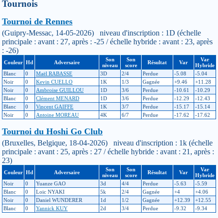
Tournois
Tournoi de Rennes
(Guipry-Messac, 14-05-2026) niveau d'inscription : 1D (échelle
principale : avant : 27, après : -25 / échelle hybride : avant : 23, après
: -26)
Son
Son
Var
Couleur
Hd
Adversaire
Résultat
Var
niveau
score
Hybride
Blanc
0
Maël RABASSE
3D
2/4
Perdue
-5.08
-5.04
Noir
0
Kevin CUELLO
1K
1/3
Gagnée
+9.46
+11.28
Noir
0
Ambroise GUILLOU
1D
3/6
Perdue
-10.61
-10.29
Blanc
0
Clément MENARD
1D
3/6
Perdue
-12.29
-12.43
Blanc
0
Vincent GAIFFE
1K
3/7
Perdue
-15.17
-15.14
Noir
0
Antoine MOREAU
4K
6/7
Perdue
-17.62
-17.62
Tournoi du Hoshi Go Club
(Bruxelles, Belgique, 18-04-2026) niveau d'inscription : 1k (échelle
principale : avant : 25, après : 27 / échelle hybride : avant : 21, après :
23)
Son
Son
Var
Couleur
Hd
Adversaire
Résultat
Var
niveau
score
Hybride
Noir
0
Yuanze GAO
3d
4/4
Perdue
-5.63
-5.59
Blanc
0
Loic NYAKI
5k
2/4
Gagnée
+4
+4.06
Noir
0
Daniel WUNDERER
1d
1/2
Gagnée
+12.39
+12.55
Blanc
0
Yannick KUY
2d
3/4
Perdue
-9.32
-9.34