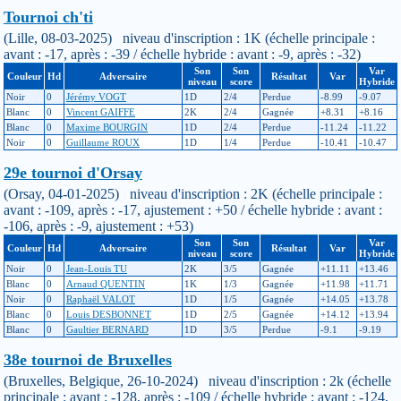
Tournoi ch'ti
(Lille, 08-03-2025) niveau d'inscription : 1K (échelle principale :
avant : -17, après : -39 / échelle hybride : avant : -9, après : -32)
Son
Son
Var
Couleur
Hd
Adversaire
Résultat
Var
niveau
score
Hybride
Noir
0
Jérémy VOGT
1D
2/4
Perdue
-8.99
-9.07
Blanc
0
Vincent GAIFFE
2K
2/4
Gagnée
+8.31
+8.16
Blanc
0
Maxime BOURGIN
1D
2/4
Perdue
-11.24
-11.22
Noir
0
Guillaume ROUX
1D
1/4
Perdue
-10.41
-10.47
29e tournoi d'Orsay
(Orsay, 04-01-2025) niveau d'inscription : 2K (échelle principale :
avant : -109, après : -17, ajustement : +50 / échelle hybride : avant :
-106, après : -9, ajustement : +53)
Son
Son
Var
Couleur
Hd
Adversaire
Résultat
Var
niveau
score
Hybride
Noir
0
Jean-Louis TU
2K
3/5
Gagnée
+11.11
+13.46
Blanc
0
Arnaud QUENTIN
1K
1/3
Gagnée
+11.98
+11.71
Noir
0
Raphaël VALOT
1D
1/5
Gagnée
+14.05
+13.78
Blanc
0
Louis DESBONNET
1D
2/5
Gagnée
+14.12
+13.94
Blanc
0
Gaultier BERNARD
1D
3/5
Perdue
-9.1
-9.19
38e tournoi de Bruxelles
(Bruxelles, Belgique, 26-10-2024) niveau d'inscription : 2k (échelle
principale : avant : -128, après : -109 / échelle hybride : avant : -124,