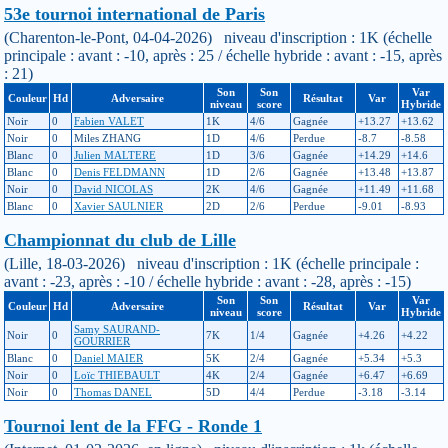
53e tournoi international de Paris
(Charenton-le-Pont, 04-04-2026) niveau d'inscription : 1K (échelle
principale : avant : -10, après : 25 / échelle hybride : avant : -15, après
: 21)
Son
Son
Var
Couleur
Hd
Adversaire
Résultat
Var
niveau
score
Hybride
Noir
0
Fabien VALET
1K
4/6
Gagnée
+13.27
+13.62
Noir
0
Miles ZHANG
1D
4/6
Perdue
-8.7
-8.58
Blanc
0
Julien MALTERE
1D
3/6
Gagnée
+14.29
+14.6
Blanc
0
Denis FELDMANN
1D
2/6
Gagnée
+13.48
+13.87
Noir
0
David NICOLAS
2K
4/6
Gagnée
+11.49
+11.68
Blanc
0
Xavier SAULNIER
2D
2/6
Perdue
-9.01
-8.93
Championnat du club de Lille
(Lille, 18-03-2026) niveau d'inscription : 1K (échelle principale :
avant : -23, après : -10 / échelle hybride : avant : -28, après : -15)
Son
Son
Var
Couleur
Hd
Adversaire
Résultat
Var
niveau
score
Hybride
Samy SAURAND-
Noir
0
7K
1/4
Gagnée
+4.26
+4.22
GOURRIER
Blanc
0
Daniel MAIER
5K
2/4
Gagnée
+5.34
+5.3
Noir
0
Loïc THIEBAULT
4K
2/4
Gagnée
+6.47
+6.69
Noir
0
Thomas DANEL
5D
4/4
Perdue
-3.18
-3.14
Tournoi lent de la FFG - Ronde 1