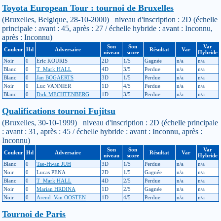
Toyota European Tour : tournoi de Bruxelles
(Bruxelles, Belgique, 28-10-2000) niveau d'inscription : 2D (échelle
principale : avant : 45, après : 27 / échelle hybride : avant : Inconnu,
après : Inconnu)
Son
Son
Var
Couleur
Hd
Adversaire
Résultat
Var
niveau
score
Hybride
Noir
0
Eric KOURIS
2D
1/5
Gagnée
n/a
n/a
Blanc
0
T_Mark HALL
4D
3/5
Perdue
n/a
n/a
Blanc
0
Jan BOGAERTS
3D
1/5
Perdue
n/a
n/a
Noir
0
Luc VANNIER
1D
4/5
Perdue
n/a
n/a
Blanc
0
Dirk MECHTENBERG
1D
3/5
Perdue
n/a
n/a
Qualifications tournoi Fujitsu
(Bruxelles, 30-10-1999) niveau d'inscription : 2D (échelle principale
: avant : 31, après : 45 / échelle hybride : avant : Inconnu, après :
Inconnu)
Son
Son
Var
Couleur
Hd
Adversaire
Résultat
Var
niveau
score
Hybride
Blanc
0
Tae-Hwan JUH
3D
1/5
Perdue
n/a
n/a
Noir
0
Lucas PENA
2D
1/5
Gagnée
n/a
n/a
Blanc
0
T_Mark HALL
4D
2/5
Perdue
n/a
n/a
Noir
0
Marian HRDINA
1D
2/5
Gagnée
n/a
n/a
Noir
0
Arend_Van OOSTEN
1D
4/5
Perdue
n/a
n/a
Tournoi de Paris