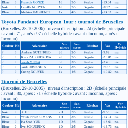
Blanc
0
François GONZE
1d
3/5
Perdue
-13.64
n/a
Noir
0
Camille NGUYEN
1d
2/5
Gagnée
+0.92
n/a
Blanc
0
Mathieu DAGUENET
1k
4/5
Perdue
-13.83
n/a
Toyota Pandanet European Tour : tournoi de Bruxelles
(Bruxelles, 28-10-2006) niveau d'inscription : 2d (échelle principale
: avant : 71, après : 97 / échelle hybride : avant : Inconnu, après :
Inconnu)
Son
Son
Var
Couleur
Hd
Adversaire
Résultat
Var
niveau
score
Hybride
?
0
Andreas GOTZFRIED
2d
2/5
Perdue
-9.02
n/a
?
0
Klara ZALOUDKOVA
2d
2/5
Gagnée
+18.81
n/a
?
0
Jakub MIRKA
3d
3/5
Perdue
-3.46
n/a
?
0
Jordi URMENETA
1k
3/5
Gagnée
+9.57
n/a
?
0
Cuong NGUYEN
1k
4/5
Gagnée
+10.82
n/a
Tournoi de Bruxelles
(Bruxelles, 29-10-2005) niveau d'inscription : 2D (échelle principale
: avant : 80, après : 71 / échelle hybride : avant : Inconnu, après :
Inconnu)
Son
Son
Var
Couleur
Hd
Adversaire
Résultat
Var
niveau
score
Hybride
Noir
0
Xi HE
2D
2/5
Perdue
-9.53
n/a
Blanc
0
Woute BERKELMANS
1D
3/5
Perdue
-13.94
n/a
Blanc
0
Ha-Seob YUN
1D
2/5
Gagnée
+13.61
n/a
Blanc
0
Ivo SCHUURINK
1D
2/5
Gagnée
+13.73
n/a