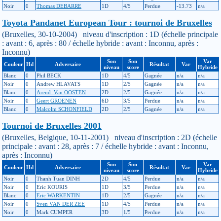
Noir
0
Thomas DEBARRE
1D
4/5
Perdue
-13.73
n/a
Toyota Pandanet European Tour : tournoi de Bruxelles
(Bruxelles, 30-10-2004) niveau d'inscription : 1D (échelle principale
: avant : 6, après : 80 / échelle hybride : avant : Inconnu, après :
Inconnu)
Son
Son
Var
Couleur
Hd
Adversaire
Résultat
Var
niveau
score
Hybride
Blanc
0
Phil BECK
1D
4/5
Gagnée
n/a
n/a
Noir
0
Andrew HLAVATS
1D
2/5
Gagnée
n/a
n/a
Blanc
0
Arend_Van OOSTEN
2D
2/5
Gagnée
n/a
n/a
Noir
0
Geert GROENEN
6D
3/5
Perdue
n/a
n/a
Blanc
0
Malcolm SCHONFIELD
2D
2/5
Gagnée
n/a
n/a
Tournoi de Bruxelles 2001
(Bruxelles, Belgique, 10-11-2001) niveau d'inscription : 2D (échelle
principale : avant : 28, après : 7 / échelle hybride : avant : Inconnu,
après : Inconnu)
Son
Son
Var
Couleur
Hd
Adversaire
Résultat
Var
niveau
score
Hybride
Noir
0
Thanh Tuan DINH
2D
4/5
Perdue
n/a
n/a
Noir
0
Eric KOURIS
1D
3/5
Perdue
n/a
n/a
Blanc
0
Eric WARKENTIN
1D
2/5
Gagnée
n/a
n/a
Noir
0
Sven VAN DER ZEE
1D
4/5
Perdue
n/a
n/a
Noir
0
Mark CUMPER
3D
1/5
Perdue
n/a
n/a