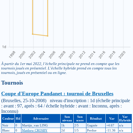
À partir du 1er mai 2022, l’échelle principale ne prend en compte que les
tournois joués en présentiel. L’échelle hybride prend en compte tous les
tournois, joués en présentiel ou en ligne.
Tournois
Coupe d'Europe Pandanet : tournoi de Bruxelles
(Bruxelles, 25-10-2008) niveau d'inscription : 1d (échelle principale
: avant : 97, après : 64 / échelle hybride : avant : Inconnu, après :
Inconnu)
Son
Son
Var
Couleur
Hd
Adversaire
Résultat
Var
niveau
score
Hybride
Noir
0
Martijn_van LING
1k
2/5
Gagnée
+4.67
n/a
Blanc
0
Matthew CROSBY
2d
1/5
Perdue
-11.36
n/a