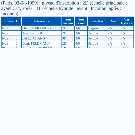
(Paris, 03-04-1999) niveau d'inscription : 2D (échelle principale :
avant : 34, après : 31 / échelle hybride : avant : Inconnu, après :
Inconnu)
Son
Son
Var
Couleur
Hd
Adversaire
Résultat
Var
niveau
score
Hybride
Noir
0
Shunji NAKAMURA
2D
3/6
Gagnée
n/a
n/a
Noir
0
Tae-Hwan JUH
2D
3/6
Perdue
n/a
n/a
Noir
0
Bei Lei CHANG
3D
3/6
Perdue
n/a
n/a
Noir
0
Denis FELDMANN
2D
4/6
Perdue
n/a
n/a
Blanc
0
Jean-Pierre CARROY
1K
2/5
Gagnée
n/a
n/a
Noir
0
Philippe AYOUN
1D
4/6
Perdue
n/a
n/a
Tournoi de Bruxelles 98
(Bruxelles, 31-10-1998) niveau d'inscription : 2D (échelle principale
: avant : 34, après : 33 / échelle hybride : avant : Inconnu, après :
Inconnu)
Son
Son
Var
Couleur
Hd
Adversaire
Résultat
Var
niveau
score
Hybride
Noir
0
André ENGELS
2D
2/5
Gagnée
n/a
n/a
Noir
0
Qi CHEN
3D
2/5
Perdue
n/a
n/a
Noir
0
Paul BOOGERD
2D
3/5
Perdue
n/a
n/a
Noir
0
Jos KOSTER
1D
4/5
Perdue
n/a
n/a
Noir
0
Arend_Van OOSTEN
1D
3/5
Perdue
n/a
n/a
Tournoi de Louvain
(Louvain, Belgique, 10-05-1997) niveau d'inscription : 1D (échelle