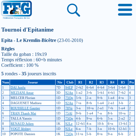
Tournoi d'Epitanime
Epita - Le Kremlin-Bicêtre
(23-01-2010)
Règles
Taille du goban : 19x19
Temps réflexion : 60+b minutes
Coefficient : 100 %
5
rondes -
35
joueurs inscrits
Num
Joueur
Niv
Club
R1
R2
R3
R4
R5
Pts
1
DAI Junfu
7D
94EP
2+b2
6+b4
4+b4
3+b4
5+b4
5
2
MEZIANI Amar
3D
92An
1-n2
3+b
5+b1
4+b1
7+b2
4
3
MELCER Florian
1D
75Op
5+b
2-n
9+b
1-n4
4+n
3
4
DAGUENET Mathieu
1D
92An
7+n
8+b
1-n4
2-n1
3-b
2
5
ROUSSILLE Gautier
1D
78Ve
3-n
10+n
2-n1
7+b
1-n4
2
6
TRAN Thanh Mai
1D
75Al
9+b
1-n4
7-n
8-b
10+n
2
7
TALLA Yannis
1D
75Op
4-b
9+n
6+b
5-n
2-n2
2
8
RENAUD Julien
1K
92Le
12+b1
4-n
10-b
6+n
13+b1
3
9
VOGT Jérémy
1D
92Le
6-n
7-b
3-n
10+b
12-b1
1
10
POPOTE Damien
1K
75Op
11+n
5-b
8+n
9-n
6-b
2