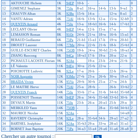
11
AKTOUCHE Hichem
1K
94EP
10-b
-
-
-
-
0
12
GIMENEZ Stephane
3K
75Ju
8-n1
16+n
14+b
13-b
9+n1
3
13
CHAUVIN Alban
3K
92Bo
15+b
14-n
-
12+n
8-n1
2
14
VANTU Adrien
4K
75Al
16+b
13+b
12-n
15+n
32-b9
3
15
QUENTIN Arnaud
4K
75Ju
13-n
18+b1
16+b
14-b
17+b1
3
16
LECLANT Olivier
4K
94EP
14-n
12-b
15-n
17-n
-
0
17
LEMASSON Roman
8K
91Or
24+b
21+n
18+n
16+b
15-n1
4
18
BERAUD Guillaume
6K
75Pa
21-b1
15-n1
17-b
19+n
20-b1
1
19
DROUET Laurent
10K
77Me
20+n
22+b
21+b
18-b
25+b1
4
20
GUILLE-ESCURET Charles
10K
75OB
19-b
24+n
30+b1
21+b
18+n1
4
21
ZHANG Ruocong
8K
94Ca
18+n1
17-b
19-n
20-n
22-n
1
22
PICHAULT-LACOSTE Florian
9K
92An
-
19-n
23-b
24+n
21+b
2
23
LÊ Valentin
11K
94Ep
30+n
25+b
22+n
-
-
3
24
POICHOTTE Ludovic
9K
92Le
17-n
20-b
-
22-b
26+n
1
25
NOIR Augustin
12K
93Mo
27+b
23-n
26+b
30+n
19-n1
3
26
BRAÏDA Vivien
13K
95Va
29+b
30+b
25-n
27+n
24-b
3
27
LE MAITRE Herve
12K
75Al
25-n
28+b
-
26-b
33+b2
2
28
QUENTIN Franck
14K
75Ju
33+b
27-n
31+b
34+b1
35+b8
4
29
POISSENOT Thomas
14K
94EP
26-n
34+b
35+b6
33+b1
30+b
4
30
DEVAUX Martin
11K
75Ju
23-b
26-n
20-n1
25-b
29-n
0
31
MERKILED Yann
14K
75OB
-
-
28-n
35+b6
34+b1
2
32
MAURICE Nicolas
15K
92An
-
-
-
-
14+n9
1
33
RAVERDY Christophe
15K
92Le
28-n
35+b4
34-b
29-n1
27-n2
1
34
BARTHEL Joséphine
16K
92An
35+b3
29-n
33+n
28-n1
31-n1
2
35
BORNET Jean Baptiste
20K
75Pa
34-n3
33-n4
29-n6
31-n6
28-n8
0
Chercher un autre tournoi :