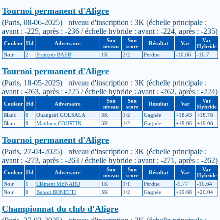
Tournoi permanent d'Aligre
(Paris, 08-06-2025) niveau d'inscription : 3K (échelle principale :
avant : -225, après : -236 / échelle hybride : avant : -224, après : -235)
Son
Son
Var
Couleur
Hd
Adversaire
Résultat
Var
niveau
score
Hybride
Noir
2
François BAER
1K
2/2
Perdue
-10.66
-10.7
Tournoi permanent d'Aligre
(Paris, 18-05-2025) niveau d'inscription : 3K (échelle principale :
avant : -263, après : -225 / échelle hybride : avant : -262, après : -224)
Son
Son
Var
Couleur
Hd
Adversaire
Résultat
Var
niveau
score
Hybride
Blanc
0
Ouangsiri GOLSALA
3K
1/2
Gagnée
+18.43
+18.76
Blanc
0
Matthieu COURTIN
3K
1/2
Gagnée
+19.06
+19.08
Tournoi permanent d'Aligre
(Paris, 27-04-2025) niveau d'inscription : 3K (échelle principale :
avant : -273, après : -263 / échelle hybride : avant : -271, après : -262)
Son
Son
Var
Couleur
Hd
Adversaire
Résultat
Var
niveau
score
Hybride
Noir
1
Clément MENARD
1K
1/1
Perdue
-9.77
-10.64
Noir
0
Benoit BONETTI
3K
1/2
Gagnée
+19.68
+20.04
Championnat du club d'Aligre