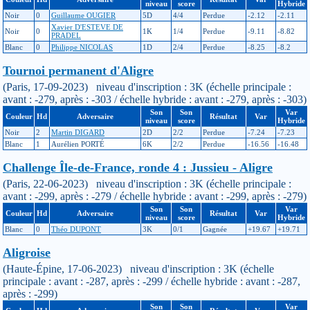
niveau
score
Hybride
Noir
0
Guillaume OUGIER
5D
4/4
Perdue
-2.12
-2.11
Xavier D'ESTEVE DE
Noir
0
1K
1/4
Perdue
-9.11
-8.82
PRADEL
Blanc
0
Philippe NICOLAS
1D
2/4
Perdue
-8.25
-8.2
Tournoi permanent d'Aligre
(Paris, 17-09-2023) niveau d'inscription : 3K (échelle principale :
avant : -279, après : -303 / échelle hybride : avant : -279, après : -303)
Son
Son
Var
Couleur
Hd
Adversaire
Résultat
Var
niveau
score
Hybride
Noir
2
Martin DIGARD
2D
2/2
Perdue
-7.24
-7.23
Blanc
1
Aurélien PORTÉ
6K
2/2
Perdue
-16.56
-16.48
Challenge Île-de-France, ronde 4 : Jussieu - Aligre
(Paris, 22-06-2023) niveau d'inscription : 3K (échelle principale :
avant : -299, après : -279 / échelle hybride : avant : -299, après : -279)
Son
Son
Var
Couleur
Hd
Adversaire
Résultat
Var
niveau
score
Hybride
Blanc
0
Théo DUPONT
3K
0/1
Gagnée
+19.67
+19.71
Aligroise
(Haute-Épine, 17-06-2023) niveau d'inscription : 3K (échelle
principale : avant : -287, après : -299 / échelle hybride : avant : -287,
après : -299)
Son
Son
Var