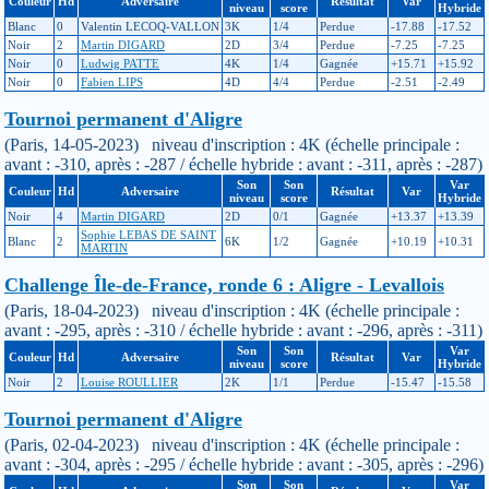
Couleur
Hd
Adversaire
Résultat
Var
niveau
score
Hybride
Blanc
0
Valentin LECOQ-VALLON
3K
1/4
Perdue
-17.88
-17.52
Noir
2
Martin DIGARD
2D
3/4
Perdue
-7.25
-7.25
Noir
0
Ludwig PATTE
4K
1/4
Gagnée
+15.71
+15.92
Noir
0
Fabien LIPS
4D
4/4
Perdue
-2.51
-2.49
Tournoi permanent d'Aligre
(Paris, 14-05-2023) niveau d'inscription : 4K (échelle principale :
avant : -310, après : -287 / échelle hybride : avant : -311, après : -287)
Son
Son
Var
Couleur
Hd
Adversaire
Résultat
Var
niveau
score
Hybride
Noir
4
Martin DIGARD
2D
0/1
Gagnée
+13.37
+13.39
Sophie LEBAS DE SAINT
Blanc
2
6K
1/2
Gagnée
+10.19
+10.31
MARTIN
Challenge Île-de-France, ronde 6 : Aligre - Levallois
(Paris, 18-04-2023) niveau d'inscription : 4K (échelle principale :
avant : -295, après : -310 / échelle hybride : avant : -296, après : -311)
Son
Son
Var
Couleur
Hd
Adversaire
Résultat
Var
niveau
score
Hybride
Noir
2
Louise ROULLIER
2K
1/1
Perdue
-15.47
-15.58
Tournoi permanent d'Aligre
(Paris, 02-04-2023) niveau d'inscription : 4K (échelle principale :
avant : -304, après : -295 / échelle hybride : avant : -305, après : -296)
Son
Son
Var