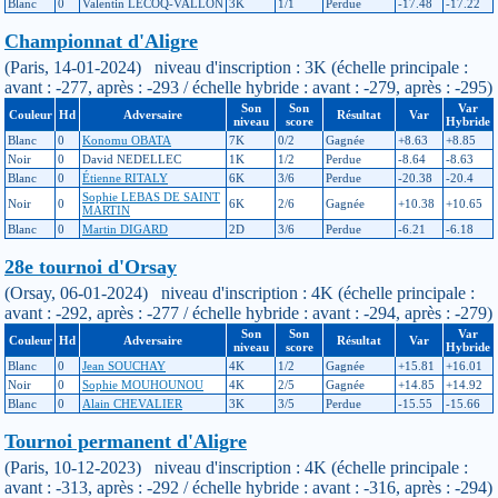
Blanc
0
Valentin LECOQ-VALLON
3K
1/1
Perdue
-17.48
-17.22
Championnat d'Aligre
(Paris, 14-01-2024) niveau d'inscription : 3K (échelle principale :
avant : -277, après : -293 / échelle hybride : avant : -279, après : -295)
Son
Son
Var
Couleur
Hd
Adversaire
Résultat
Var
niveau
score
Hybride
Blanc
0
Konomu OBATA
7K
0/2
Gagnée
+8.63
+8.85
Noir
0
David NEDELLEC
1K
1/2
Perdue
-8.64
-8.63
Blanc
0
Étienne RITALY
6K
3/6
Perdue
-20.38
-20.4
Sophie LEBAS DE SAINT
Noir
0
6K
2/6
Gagnée
+10.38
+10.65
MARTIN
Blanc
0
Martin DIGARD
2D
3/6
Perdue
-6.21
-6.18
28e tournoi d'Orsay
(Orsay, 06-01-2024) niveau d'inscription : 4K (échelle principale :
avant : -292, après : -277 / échelle hybride : avant : -294, après : -279)
Son
Son
Var
Couleur
Hd
Adversaire
Résultat
Var
niveau
score
Hybride
Blanc
0
Jean SOUCHAY
4K
1/2
Gagnée
+15.81
+16.01
Noir
0
Sophie MOUHOUNOU
4K
2/5
Gagnée
+14.85
+14.92
Blanc
0
Alain CHEVALIER
3K
3/5
Perdue
-15.55
-15.66
Tournoi permanent d'Aligre
(Paris, 10-12-2023) niveau d'inscription : 4K (échelle principale :
avant : -313, après : -292 / échelle hybride : avant : -316, après : -294)