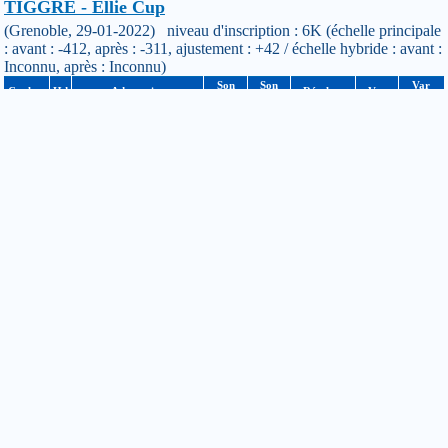
TIGGRE - Ellie Cup
(Grenoble, 29-01-2022) niveau d'inscription : 6K (échelle principale
: avant : -412, après : -311, ajustement : +42 / échelle hybride : avant :
Inconnu, après : Inconnu)
Son
Son
Var
Couleur
Hd
Adversaire
Résultat
Var
niveau
score
Hybride
Blanc
0
Piotr GUMULKA
6K
2/5
Gagnée
+8.27
n/a
Noir
0
Elodie RONAYETTE
6K
3/5
Gagnée
+10.72
n/a
Noir
0
Nikola TSARIGRADSKI
4K
0/5
Gagnée
+4.86
n/a
Noir
0
Hubert BRIEUDES
3K
0/5
Gagnée
+19.26
n/a
Blanc
0
Dragos_Ioan MINJINA
3K
1/5
Gagnée
+15.42
n/a
26ème tournoi d'Orsay
(Orsay, 15-01-2022) niveau d'inscription : 5K (échelle principale :
avant : -441, après : -412 / échelle hybride : avant : Inconnu, après :
Inconnu)
Son
Son
Var
Couleur
Hd
Adversaire
Résultat
Var
niveau
score
Hybride
Blanc
0
Serge EON
4K
2/5
Gagnée
+25.67
n/a
Blanc
0
Claude BRISSON
5K
3/4
Perdue
-22.03
n/a
Noir
0
Niels ROBIN-AUBERTIN
5K
2/5
Gagnée
+21.66
n/a
Blanc
1
Leo VANDENDYCK
6K
2/5
Gagnée
+10.7
n/a
Noir
0
Clément DUCROS
2K
2/5
Perdue
-6.99
n/a
Championnat du club d'Aligre