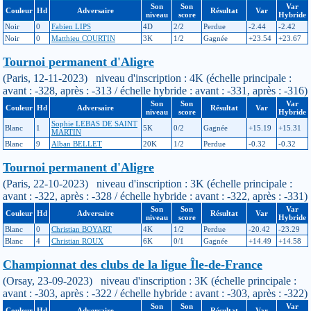
Son
Son
Var
Couleur
Hd
Adversaire
Résultat
Var
niveau
score
Hybride
Noir
0
Fabien LIPS
4D
2/2
Perdue
-2.44
-2.42
Noir
0
Matthieu COURTIN
3K
1/2
Gagnée
+23.54
+23.67
Tournoi permanent d'Aligre
(Paris, 12-11-2023) niveau d'inscription : 4K (échelle principale :
avant : -328, après : -313 / échelle hybride : avant : -331, après : -316)
Son
Son
Var
Couleur
Hd
Adversaire
Résultat
Var
niveau
score
Hybride
Sophie LEBAS DE SAINT
Blanc
1
5K
0/2
Gagnée
+15.19
+15.31
MARTIN
Blanc
9
Alban BELLET
20K
1/2
Perdue
-0.32
-0.32
Tournoi permanent d'Aligre
(Paris, 22-10-2023) niveau d'inscription : 3K (échelle principale :
avant : -322, après : -328 / échelle hybride : avant : -322, après : -331)
Son
Son
Var
Couleur
Hd
Adversaire
Résultat
Var
niveau
score
Hybride
Blanc
0
Christian BOYART
4K
1/2
Perdue
-20.42
-23.29
Blanc
4
Christian ROUX
6K
0/1
Gagnée
+14.49
+14.58
Championnat des clubs de la ligue Île-de-France
(Orsay, 23-09-2023) niveau d'inscription : 3K (échelle principale :
avant : -303, après : -322 / échelle hybride : avant : -303, après : -322)
Son
Son
Var
Couleur
Hd
Adversaire
Résultat
Var