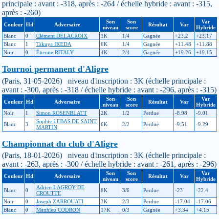
principale : avant : -318, après : -264 / échelle hybride : avant : -315,
après : -260)
Son
Son
Var
Couleur
Hd
Adversaire
Résultat
Var
niveau
score
Hybride
Blanc
0
Clément DELACROIX
3K
1/4
Gagnée
+23.2
+23.17
Blanc
1
Takuya IKEDA
6K
1/4
Gagnée
+11.48
+11.88
Noir
0
Étienne RITALY
4K
2/4
Gagnée
+19.26
+19.15
Tournoi permanent d'Aligre
(Paris, 31-05-2026) niveau d'inscription : 3K (échelle principale :
avant : -300, après : -318 / échelle hybride : avant : -296, après : -315)
Son
Son
Var
Couleur
Hd
Adversaire
Résultat
Var
niveau
score
Hybride
Noir
1
Simon ROSENBLATT
2K
1/2
Perdue
-8.98
-9.01
Sophie LEBAS DE SAINT
Blanc
3
6K
2/2
Perdue
-9.51
-9.29
MARTIN
Championnat du club d'Aligre
(Paris, 18-01-2026) niveau d'inscription : 3K (échelle principale :
avant : -263, après : -300 / échelle hybride : avant : -261, après : -296)
Son
Son
Var
Couleur
Hd
Adversaire
Résultat
Var
niveau
score
Hybride
Adrien LAGROY DE
Blanc
0
8K
3/6
Perdue
-23
-22.4
CROUTTE
Noir
0
Joseph ZARROUATI
3K
2/3
Perdue
-17.04
-17.06
Blanc
0
Matthieu CODRON
17K
0/3
Gagnée
+3.34
+4.15