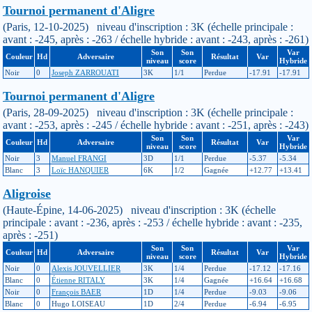
Tournoi permanent d'Aligre
(Paris, 12-10-2025) niveau d'inscription : 3K (échelle principale :
avant : -245, après : -263 / échelle hybride : avant : -243, après : -261)
Son
Son
Var
Couleur
Hd
Adversaire
Résultat
Var
niveau
score
Hybride
Noir
0
Joseph ZARROUATI
3K
1/1
Perdue
-17.91
-17.91
Tournoi permanent d'Aligre
(Paris, 28-09-2025) niveau d'inscription : 3K (échelle principale :
avant : -253, après : -245 / échelle hybride : avant : -251, après : -243)
Son
Son
Var
Couleur
Hd
Adversaire
Résultat
Var
niveau
score
Hybride
Noir
3
Manuel FRANGI
3D
1/1
Perdue
-5.37
-5.34
Blanc
3
Loïc HANQUIER
6K
1/2
Gagnée
+12.77
+13.41
Aligroise
(Haute-Épine, 14-06-2025) niveau d'inscription : 3K (échelle
principale : avant : -236, après : -253 / échelle hybride : avant : -235,
après : -251)
Son
Son
Var
Couleur
Hd
Adversaire
Résultat
Var
niveau
score
Hybride
Noir
0
Alexis JOUVELLIER
3K
1/4
Perdue
-17.12
-17.16
Blanc
0
Étienne RITALY
3K
1/4
Gagnée
+16.64
+16.68
Noir
0
François BAER
1D
1/4
Perdue
-9.03
-9.06
Blanc
0
Hugo LOISEAU
1D
2/4
Perdue
-6.94
-6.95