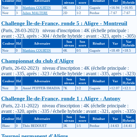
Couleur
Hd
Adversaire
Résultat
Var
niveau
score
Hybride
Noir
0
Matthieu COURTIN
4K
1/2
Gagnée
+16.94
+16.95
Noir
3
Julien MALTERE
2D
1/2
Perdue
-7.67
-7.67
Challenge Île-de-France, ronde 5 : Aligre - Montreuil
(Paris, 28-03-2023) niveau d'inscription : 4K (échelle principale :
avant : -323, après : -304 / échelle hybride : avant : -323, après : -305)
Son
Son
Var
Couleur
Hd
Adversaire
Résultat
Var
niveau
score
Hybride
Noir
0
Matthieu COURTIN
4K
0/1
Gagnée
+18.49
+18.5
Championnat du club d'Aligre
(Paris, 26-02-2023) niveau d'inscription : 4K (échelle principale :
avant : -335, après : -323 / échelle hybride : avant : -335, après : -323)
Son
Son
Var
Couleur
Hd
Adversaire
Résultat
Var
niveau
score
Hybride
Noir
0
Amiel PEIFFER-SMADJA
7K
1/2
Gagnée
+12.07
+12.1
Challenge Île-de-France, ronde 1 : Aligre - Antony
(Paris, 22-11-2022) niveau d'inscription : 4K (échelle principale :
avant : -320, après : -335 / échelle hybride : avant : -321, après : -335)
Son
Son
Var
Couleur
Hd
Adversaire
Résultat
Var
niveau
score
Hybride
Blanc
0
Théo BEDOUET
3K
1/1
Perdue
-14.63
-14.41
Tournoi permanent d'Aligre