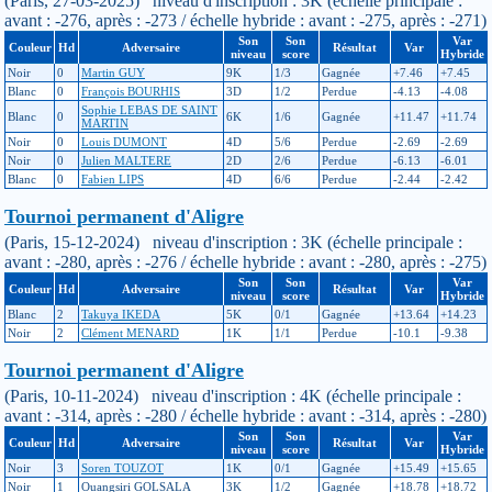
(Paris, 27-03-2025) niveau d'inscription : 3K (échelle principale :
avant : -276, après : -273 / échelle hybride : avant : -275, après : -271)
Son
Son
Var
Couleur
Hd
Adversaire
Résultat
Var
niveau
score
Hybride
Noir
0
Martin GUY
9K
1/3
Gagnée
+7.46
+7.45
Blanc
0
François BOURHIS
3D
1/2
Perdue
-4.13
-4.08
Sophie LEBAS DE SAINT
Blanc
0
6K
1/6
Gagnée
+11.47
+11.74
MARTIN
Noir
0
Louis DUMONT
4D
5/6
Perdue
-2.69
-2.69
Noir
0
Julien MALTERE
2D
2/6
Perdue
-6.13
-6.01
Blanc
0
Fabien LIPS
4D
6/6
Perdue
-2.44
-2.42
Tournoi permanent d'Aligre
(Paris, 15-12-2024) niveau d'inscription : 3K (échelle principale :
avant : -280, après : -276 / échelle hybride : avant : -280, après : -275)
Son
Son
Var
Couleur
Hd
Adversaire
Résultat
Var
niveau
score
Hybride
Blanc
2
Takuya IKEDA
5K
0/1
Gagnée
+13.64
+14.23
Noir
2
Clément MENARD
1K
1/1
Perdue
-10.1
-9.38
Tournoi permanent d'Aligre
(Paris, 10-11-2024) niveau d'inscription : 4K (échelle principale :
avant : -314, après : -280 / échelle hybride : avant : -314, après : -280)
Son
Son
Var
Couleur
Hd
Adversaire
Résultat
Var
niveau
score
Hybride
Noir
3
Soren TOUZOT
1K
0/1
Gagnée
+15.49
+15.65
Noir
1
Ouangsiri GOLSALA
3K
1/2
Gagnée
+18.78
+18.72