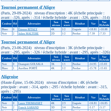
Tournoi permanent d'Aligre
(Paris, 29-09-2024) niveau d'inscription : 4K (échelle principale :
avant : -326, après : -314 / échelle hybride : avant : -326, après : -314)
Son
Son
Var
Couleur
Hd
Adversaire
Résultat
Var
niveau
score
Hybride
Blanc
0
Étienne RITALY
4K
1/2
Gagnée
+18.81
+18.88
Noir
2
Julien MALTERE
2D
1/2
Perdue
-7.39
-7.33
Tournoi permanent d'Aligre
(Paris, 23-06-2024) niveau d'inscription : 3K (échelle principale :
avant : -295, après : -326 / échelle hybride : avant : -295, après : -326)
Son
Son
Var
Couleur
Hd
Adversaire
Résultat
Var
niveau
score
Hybride
Noir
0
Ouangsiri GOLSALA
3K
1/1
Perdue
-14.95
-15.03
Blanc
1
Aurélien PORTÉ
4K
1/2
Perdue
-15.78
-15.65
Aligroise
(Haute-Épine, 15-06-2024) niveau d'inscription : 4K (échelle
principale : avant : -314, après : -295 / échelle hybride : avant : -315,
après : -295)
Son
Son
Var
Couleur
Hd
Adversaire
Résultat
Var
niveau
score
Hybride
Noir
0
Laure THOMASSET
4K
2/3
Gagnée
+16.81
+16.85
Noir
2
Franck GARAND
3D
3/4
Perdue
-5.17
-5.17