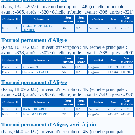
(Paris, 13-11-2022) niveau d'inscription : 4K (échelle principale :
avant : -305, après : -320 / échelle hybride : avant : -306, après : -321)
Son
Son
Var
Couleur
Hd
Adversaire
Résultat
Var
niveau
score
Hybride
Xavier D'ESTEVE DE
Noir
1
3K
2/2
Perdue
-15.06
-15.05
PRADEL
Tournoi permanent d'Aligre
(Paris, 16-10-2022) niveau d'inscription : 4K (échelle principale :
avant : -338, après : -305 / échelle hybride : avant : -338, après : -306)
Son
Son
Var
Couleur
Hd
Adversaire
Résultat
Var
niveau
score
Hybride
Blanc
2
Aurélien PORTÉ
6K
0/2
Gagnée
+15.19
+15.19
Blanc
1
Christian BOYART
5K
1/2
Gagnée
+17.84
+16.96
Tournoi permanent d'Aligre
(Paris, 18-09-2022) niveau d'inscription : 4K (échelle principale :
avant : -343, après : -338 / échelle hybride : avant : -343, après : -338)
Son
Son
Var
Couleur
Hd
Adversaire
Résultat
Var
niveau
score
Hybride
Noir
4
Martin DIGARD
1D
1/2
Perdue
-10.25
-10.25
Noir
4
Julien MALTERE
2D
0/1
Gagnée
+15.47
+15.47
Tournoi permanent d'Aligre, avril à juin
(Paris, 04-05-2022) niveau d'inscription : 4K (échelle principale :