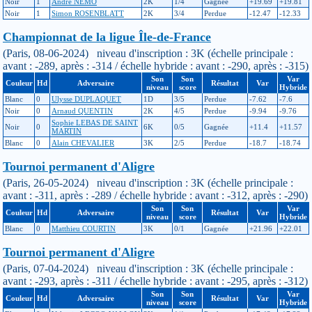
Noir
1
André NEMO
2K
1/4
Gagnée
+19.69
+19.81
Noir
1
Simon ROSENBLATT
2K
3/4
Perdue
-12.47
-12.33
Championnat de la ligue Île-de-France
(Paris, 08-06-2024) niveau d'inscription : 3K (échelle principale :
avant : -289, après : -314 / échelle hybride : avant : -290, après : -315)
Son
Son
Var
Couleur
Hd
Adversaire
Résultat
Var
niveau
score
Hybride
Blanc
0
Ulysse DUPLAQUET
1D
3/5
Perdue
-7.62
-7.6
Noir
0
Arnaud QUENTIN
2K
4/5
Perdue
-9.94
-9.76
Sophie LEBAS DE SAINT
Noir
0
6K
0/5
Gagnée
+11.4
+11.57
MARTIN
Blanc
0
Alain CHEVALIER
3K
2/5
Perdue
-18.7
-18.74
Tournoi permanent d'Aligre
(Paris, 26-05-2024) niveau d'inscription : 3K (échelle principale :
avant : -311, après : -289 / échelle hybride : avant : -312, après : -290)
Son
Son
Var
Couleur
Hd
Adversaire
Résultat
Var
niveau
score
Hybride
Blanc
0
Matthieu COURTIN
3K
0/1
Gagnée
+21.96
+22.01
Tournoi permanent d'Aligre
(Paris, 07-04-2024) niveau d'inscription : 3K (échelle principale :
avant : -293, après : -311 / échelle hybride : avant : -295, après : -312)
Son
Son
Var
Couleur
Hd
Adversaire
Résultat
Var
niveau
score
Hybride