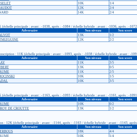
ASSELET
10K
1/4
CLAUDOT
12K
2/4
ENARD
14K
2/4
(échelle principale : avant : -1038, après : -1084 / échelle hybride : avant : -1036, après : -1072
Adversaire
Son niveau
Son score
CALVOT
13K
1/2
UTMIZGUINE
12K
2/2
ription : 11K (échelle principale : avant : -1093, après : -1038 / échelle hybride : avant : -109
Adversaire
Son niveau
Son score
RAY
11K
3/5
UBERT
13K
0/5
LAUME
11K
2/5
OBOCINSKI
10K
1/5
GADAL
10K
3/5
(échelle principale : avant : -1163, après : -1093 / échelle hybride : avant : -1161, après : -1091
Adversaire
Son niveau
Son score
LAUME
10K
0/2
GROY DE CROUTTE
13K
1/2
: 12K (échelle principale : avant : -1144, après : -1163 / échelle hybride : avant : -1143, après
Adversaire
Son niveau
Son score
NDERBOUS
18K
4/4
LAUME
10K
1/4