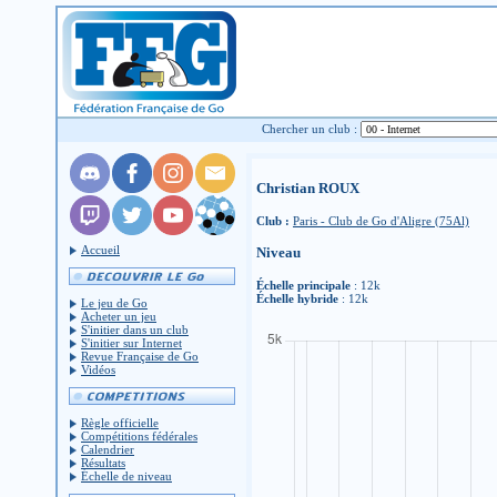
Chercher un club :
Christian ROUX
Club :
Paris - Club de Go d'Aligre (75Al)
Accueil
Niveau
Échelle principale
: 12k
Échelle hybride
: 12k
Le jeu de Go
Acheter un jeu
S'initier dans un club
S'initier sur Internet
Revue Française de Go
Vidéos
Règle officielle
Compétitions fédérales
Calendrier
Résultats
Échelle de niveau