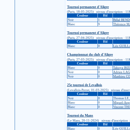
Tournoi permanent d'Aligre
(Paris, 18-05-2025) niveau d'inscription : 11K 
Couleur
Hd
Noir
1
Billal BE
Blanc
9
Thérence 
Tournoi permanent d'Aligre
(Paris, 27-04-2025) niveau d'inscription : 11K 
Couleur
Hd
Blanc
0
Léo GUIL
Championnat du club d'Aligre
(Paris, 27-03-2025) niveau d'inscription : 11K 
Couleur
Hd
Blanc
0
Takuya IK
Noir
0
Adrien LA
Noir
0
Matthieu 
25e tournoi de Levallois
(Levallois-Perret, 01-03-2025) niveau d'inscrip
Couleur
Hd
Noir
0
Thomas L
Blanc
0
Miguel-An
Blanc
0
Vincent TH
Tournoi du Mans
(Le Mans, 20-11-2024) niveau d'inscription : 11
Couleur
Hd
Blanc
0
Léo GUIL