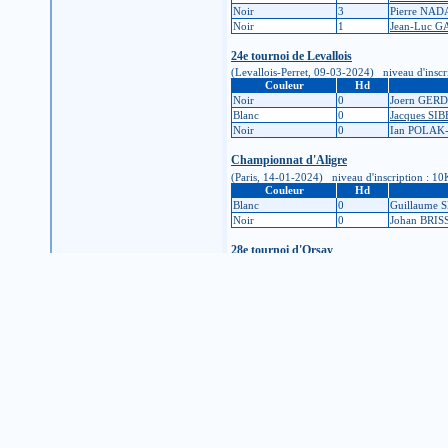
Noir
3
Pierre NAD
Noir
1
Jean-Luc 
24e tournoi de Levallois
(Levallois-Perret, 09-03-2024) niveau d'inscrip
Couleur
Hd
Noir
0
Joern GER
Blanc
0
Jacques SI
Noir
0
Ian POLAK
Championnat d'Aligre
(Paris, 14-01-2024) niveau d'inscription : 10K 
Couleur
Hd
Blanc
0
Guillaume 
Noir
0
Johan BRI
28e tournoi d'Orsay
(Orsay, 06-01-2024) niveau d'inscription : 10K 
Couleur
Hd
Blanc
0
Pascal BR
Blanc
0
Zhiyuan Z
Noir
0
Valentin B
Blanc
0
Léo GUIL
Tournoi permanent d'Aligre
(Paris, 10-12-2023) niveau d'inscription : 7K (é
Couleur
Hd
Blanc
2
Léo GUIL
Noir
2
Ouangsiri