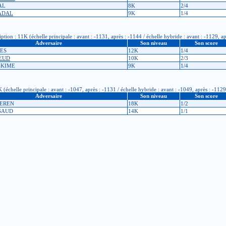
AL
8K
2/4
GADAL
9K
1/4
tion : 11K (échelle principale : avant : -1131, après : -1144 / échelle hybride : avant : -1129, a
Adversaire
Son niveau
Son score
DES
12K
1/4
BEUD
10K
2/3
-KIME
9K
1/4
(échelle principale : avant : -1047, après : -1131 / échelle hybride : avant : -1049, après : -1129
Adversaire
Son niveau
Son score
SEREN
18K
1/2
SSAUD
14K
1/1
(échelle principale : avant : -995, après : -1047 / échelle hybride : avant : -994, après : -1049)
Adversaire
Son niveau
Son score
ASSELET
10K
3/5
HANG
11K
4/4
OULET
11K
2/5
LAUME
13K
3/5
chelle principale : avant : -950, après : -995 / échelle hybride : avant : -950, après : -994)
Adversaire
Son niveau
Son score
LAUME
13K
1/2
 GOLSALA
8K
1/2