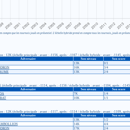
en compte que les tournois joués en présentiel. L’échelle hybride prend en compte tous les tournois, joués en présent
: 12K (échelle principale : avant : -1156, après : -1167 / échelle hybride : avant : -1145, après
Adversaire
Son niveau
Son score
13K
0/1
CODRON
16K
3/4
LAUME
13K
2/4
(échelle principale : avant : -1114, après : -1156 / échelle hybride : avant : -1104, après : -1145
Adversaire
Son niveau
Son score
EDA
7K
1/4
YRAT
10K
1/1
: 12K (échelle principale : avant : -1117, après : -1114 / échelle hybride : avant : -1109, après
Adversaire
Son niveau
Son score
13K
1/2
TAMBOLLION
14K
4/4
CODRON
17K
2/4