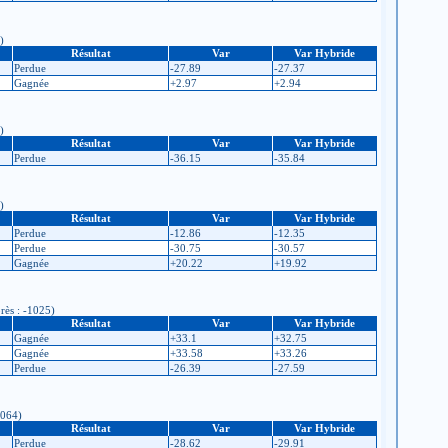
)
Résultat
Var
Var Hybride
Perdue
-27.89
-27.37
Gagnée
+2.97
+2.94
)
Résultat
Var
Var Hybride
Perdue
-36.15
-35.84
)
Résultat
Var
Var Hybride
Perdue
-12.86
-12.35
Perdue
-30.75
-30.57
Gagnée
+20.22
+19.92
près : -1025)
Résultat
Var
Var Hybride
Gagnée
+33.1
+32.75
Gagnée
+33.58
+33.26
Perdue
-26.39
-27.59
1064)
Résultat
Var
Var Hybride
Perdue
-28.62
-29.91