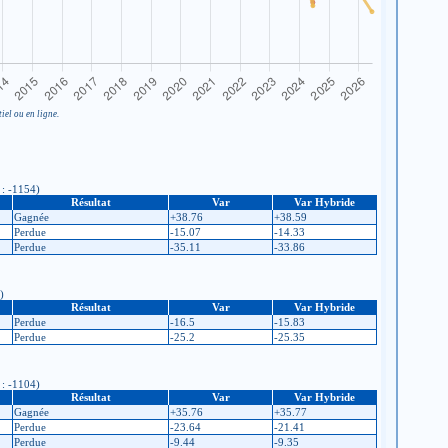
iel ou en ligne.
 : -1154)
Résultat
Var
Var Hybride
Gagnée
+38.76
+38.59
Perdue
-15.07
-14.33
Perdue
-35.11
-33.86
)
Résultat
Var
Var Hybride
Perdue
-16.5
-15.83
Perdue
-25.2
-25.35
 : -1104)
Résultat
Var
Var Hybride
Gagnée
+35.76
+35.77
Perdue
-23.64
-21.41
Perdue
-9.44
-9.35