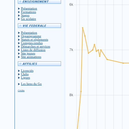
Présentation
Formations
Stages
Go scolaire
Présentation
Organigramme
Statuts et réglements
Comptes-rendus
Démarches et services
Listes de diffusion
Site jeunes
Site animations
Licenciés
Clubs
Ligues
Les liens du Go
Crédits