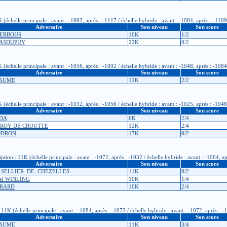
(échelle principale : avant : -1092, après : -1117 / échelle hybride : avant : -1084, après : -1109
Adversaire
Son niveau
Son score
NDERBOUS
10K
1/2
MASDUPUY
22K
0/2
(échelle principale : avant : -1056, après : -1092 / échelle hybride : avant : -1048, après : -1084
Adversaire
Son niveau
Son score
LAUME
12K
2/2
(échelle principale : avant : -1032, après : -1056 / échelle hybride : avant : -1025, après : -1048
Adversaire
Son niveau
Son score
EDA
6K
2/4
GROY DE CROUTTE
12K
2/4
CODRON
17K
0/2
tion : 11K (échelle principale : avant : -1072, après : -1032 / échelle hybride : avant : -1064, a
Adversaire
Son niveau
Son score
E_SELLIER_DE_CHEZELLES
11K
0/2
gel WINLING
10K
1/4
IRARD
10K
2/4
K (échelle principale : avant : -1084, après : -1072 / échelle hybride : avant : -1072, après : -
Adversaire
Son niveau
Son score
LAUME
11K
3/4