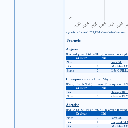
À partir du 1er mai 2022, l’échelle principale ne prend 
Tournois
Aligroise
(Haute-Épine, 13-06-2026) niveau d'inscription 
Couleur
Hd
Noir
0
Vera SU
Blanc
3
Matthieu 
Blanc
0
Léo GUIL
Championnat du club d'Aligre
(Paris, 18-01-2026) niveau d'inscription : 12K 
Couleur
Hd
Blanc
0
Takuya IK
Noir
0
Charles PE
Aligroise
(Haute-Épine, 14-06-2025) niveau d'inscription 
Couleur
Hd
Noir
0
Vera SU
Blanc
1
Raphaël S
Blanc
5
Matthieu 