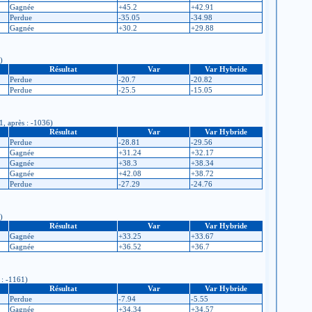
Gagnée
+45.2
+42.91
Perdue
-35.05
-34.98
Gagnée
+30.2
+29.88
)
Résultat
Var
Var Hybride
Perdue
-20.7
-20.82
Perdue
-25.5
-15.05
1, après : -1036)
Résultat
Var
Var Hybride
Perdue
-28.81
-29.56
Gagnée
+31.24
+32.17
Gagnée
+38.3
+38.34
Gagnée
+42.08
+38.72
Perdue
-27.29
-24.76
)
Résultat
Var
Var Hybride
Gagnée
+33.25
+33.67
Gagnée
+36.52
+36.7
 : -1161)
Résultat
Var
Var Hybride
Perdue
-7.94
-5.55
Gagnée
+34.34
+34.57