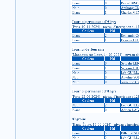
Blanc
0
Pascal BR
Noir
0
Anthony 
Blanc
1
Charles M
Tournoi permanent d'Aligre
(Paris, 10-11-2024) niveau d'inscription : 11K 
Couleur
Hd
Blanc
2
Benjamin 
Blanc
1
Erwann O
Tournoi de Touraine
(Montlouis-sur-Loire, 14-09-2024) niveau d'insc
Couleur
Hd
Blanc
0
Sylvain LE
Blanc
1
Sylvain FO
Noir
0
Léo GUIL
Noir
0
Antoine S
Noir
0
Jean-Luc 
Tournoi permanent d'Aligre
(Paris, 23-06-2024) niveau d'inscription : 12K 
Couleur
Hd
Noir
2
Léo GUIL
Blanc
0
Adrien LA
Aligroise
(Haute-Épine, 15-06-2024) niveau d'inscription 
Couleur
Hd
Blanc
5
Billal BE
Noir
2
Léo GUIL