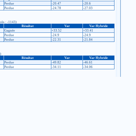
Perdue
-20.47
-20.6
Perdue
-24.78
-27.03
près : -1143)
Résultat
Var
Var Hybride
Gagnée
+33.52
+33.41
Perdue
-24.9
-24.9
Perdue
-22.31
-21.84
)
Résultat
Var
Var Hybride
Perdue
-49.82
-46.61
Perdue
-34.11
-34.06
Résultat
Var
Var Hybride
Perdue
-28.41
-28.01
Perdue
-26.47
-28.75
Perdue
-30.63
-31.35
Gagnée
+33.69
+33.92
Résultat
Var
Var Hybride
Perdue
-23.1
-23.02
Perdue
-21.85
-21.36