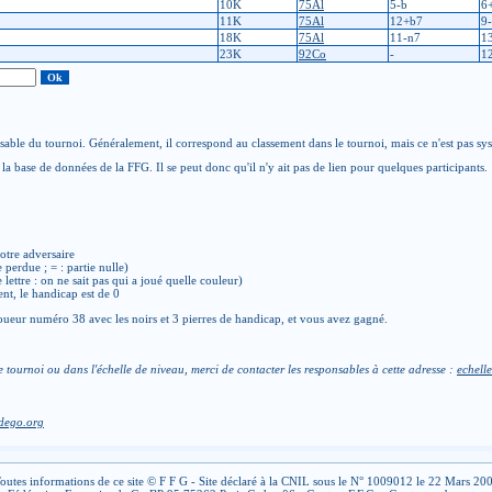
10K
75Al
5-b
6
11K
75Al
12+b7
9
18K
75Al
11-n7
1
23K
92Co
-
1
able du tournoi. Généralement, il correspond au classement dans le tournoi, mais ce n'est pas sy
la base de données de la FFG. Il se peut donc qu'il n'y ait pas de lien pour quelques participants.
otre adversaire
e perdue ; = : partie nulle)
de lettre : on ne sait pas qui a joué quelle couleur)
ent, le handicap est de 0
ueur numéro 38 avec les noirs et 3 pierres de handicap, et vous avez gagné.
e tournoi ou dans l'échelle de niveau, merci de contacter les responsables à cette adresse :
echelle
dego.org
outes informations de ce site © F F G - Site déclaré à la CNIL sous le N° 1009012 le 22 Mars 20