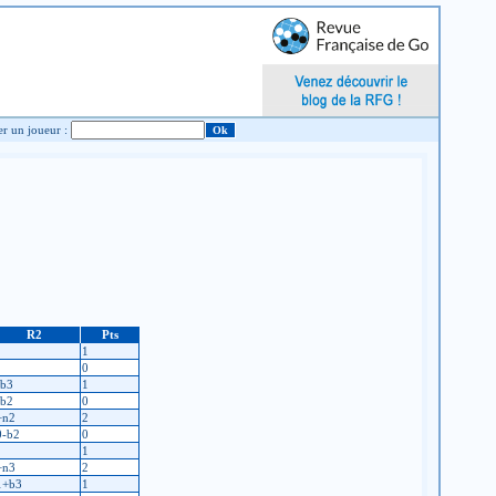
Chercher un joueur :
R2
Pts
1
0
-b3
1
-b2
0
+n2
2
0-b2
0
1
+n3
2
1+b3
1