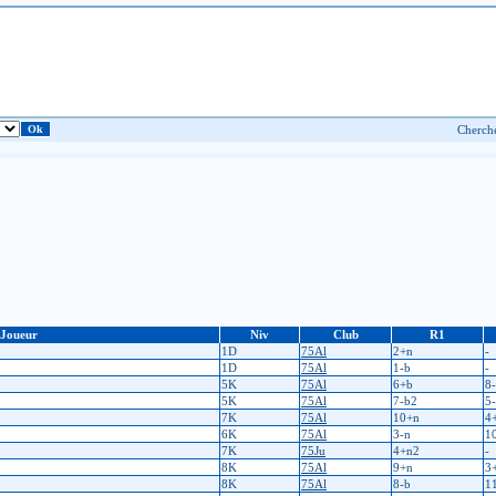
Joueur
Niv
Club
R1
1D
75Al
2+n
-
1D
75Al
1-b
-
5K
75Al
6+b
8
5K
75Al
7-b2
5
7K
75Al
10+n
4
6K
75Al
3-n
1
7K
75Ju
4+n2
-
8K
75Al
9+n
3
8K
75Al
8-b
1