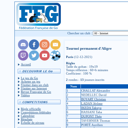
Chercher un club :
Tournoi permanent d'Aligre
Paris
(12-12-2021)
Règles
Accueil
Taille du goban : 19x19
Temps réflexion : 60+b minutes
Coefficient : 100 %
Le jeu de Go
2
rondes -
13
joueurs inscrits
Acheter un jeu
S'initier dans un club
Num
S'initier sur Internet
1
CHALLAT Alexandre
Revue Française de Go
2
NEDELLEC David
Vidéos
3
BOYART Christian
4
LADAN Jérôme
5
IKEDA Takuya
Règle officielle
6
HASSANI Taha
Compétitions fédérales
Calendrier
7
DUPONT Théo
Résultats
8
TAVERNIER Thomas
Échelle de niveau
9
PORTÉ Aurélien