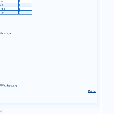
+n2
1
-n3
1
3+b4
1
2-n4
0
stématique.
jeudego.org
Retour
04