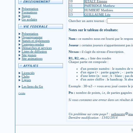
10
RITALY Étienne
11
PARTRIDGE Matthew
Présentation
12
HUMBERT Matthieu
Formations
13
GUILLAUME Léo
Stages
Go scolaire
Chercher un autre tournoi :
Notes sur le tableau de résultats:
Présentation
Organigramme
Num :
ce numéro nous est fourni par le respons
Statuts et réglements
Comptes-rendus
Joueur :
certains joueurs n'appartiennent pas à 
Démarches et services
Listes de diffusion
Niveau :
il s'agit du niveau d'inscription.
Site jeunes
R1, R2, etc... :
liste des rondes
Site animations
Chaque partie est composée :
d'un premier numéro : le numéro de v
d'un signe (+ : partie gagnée ; - : parti
Licenciés
d'une lettre (n : noir ; b : blanc ; pas 
Clubs
d'un autre chiffre : le handicap. Si abs
Ligues
Exemple : 38+n3 -> vous avez joué contre le jo
Les liens du Go
Pts :
nombre de points,
i.e
, de parties gagnées
Crédits
Si vous constatez une erreur dans un résultat d
Un problème sur cette page? :
webmestre
jeu
Dernière modification : 13/02/2014
T