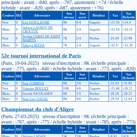
principale : avant : -840, après : -707, ajustement : +74 / échelle
hybride : avant : -820, après : -687, ajustement : +76)
Son
Son
Var
Couleur
Hd
Adversaire
Résultat
Var
niveau
score
Hybride
Noir
0
Léo GUILLAUME
9K
0/4
Gagnée
+25.56
+24.4
Adrien LAGROY DE
Blanc
0
9K
2/4
Gagnée
+25.18
+24.51
CROUTTE
Sophie LEBAS DE SAINT
Noir
0
7K
2/4
Perdue
-24.29
-23.99
MARTIN
Blanc
0
Takuya IKEDA
7K
1/4
Gagnée
+32.8
+32.39
52e tournoi international de Paris
(Paris, 19-04-2025) niveau d'inscription : 9K (échelle principale :
avant : -775, après : -840 / échelle hybride : avant : -773, après : -820)
Son
Son
Var
Couleur
Hd
Adversaire
Résultat
Var
niveau
score
Hybride
Noir
0
Jose CORREIA
9K
2/6
Perdue
-32.63
-31.85
Noir
0
Valentin BOULET
10K
4/6
Gagnée
+25.68
+26.21
Blanc
0
Gerold NICOLASEN
9K
2/5
Perdue
-28.28
-28.25
Blanc
0
Jean-Luc GADAL
9K
4/6
Perdue
-29.54
-12.63
Championnat du club d'Aligre
(Paris, 27-03-2025) niveau d'inscription : 9K (échelle principale :
avant : -787, après : -775 / échelle hybride : avant : -785, après : -773)
Son
Son
Var
Couleur
Hd
Adversaire
Résultat
Var
niveau
score
Hybride
Blanc
0
Jérôme LADAN
3K
2/6
Perdue
-8.91
-8.9