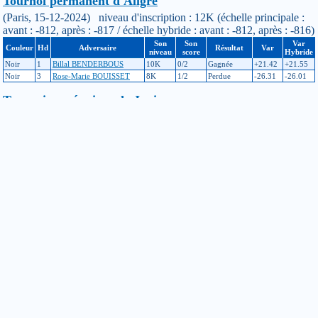
Tournoi permanent d'Aligre
(Paris, 15-12-2024) niveau d'inscription : 12K (échelle principale :
avant : -812, après : -817 / échelle hybride : avant : -812, après : -816)
Son
Son
Var
Couleur
Hd
Adversaire
Résultat
Var
niveau
score
Hybride
Noir
1
Billal BENDERBOUS
10K
0/2
Gagnée
+21.42
+21.55
Noir
3
Rose-Marie BOUISSET
8K
1/2
Perdue
-26.31
-26.01
Tournoi par équipes de Juvisy
(Juvisy-sur-Orge, 30-11-2024) niveau d'inscription : 12K (échelle
principale : avant : -1184, après : -812, ajustement : +285 / échelle
hybride : avant : -1172, après : -812, ajustement : +273)
Son
Son
Var
Couleur
Hd
Adversaire
Résultat
Var
niveau
score
Hybride
Noir
0
Giovanni NICITA
11K
1/4
Gagnée
+28.66
+28.58
Blanc
3
Salmane LBADESSI
16K
1/4
Gagnée
+8.34
+8.34
Blanc
2
Alban BELLET
14K
1/4
Gagnée
+15.48
+15.49
Noir
0
Nicolas LIEBAULT
12K
3/4
Gagnée
+34.7
+34.7
Tournoi permanent d'Aligre
(Paris, 10-11-2024) niveau d'inscription : 12K (échelle principale :
avant : -1198, après : -1184 / échelle hybride : avant : -1198, après :
-1172)
Son
Son
Var
Couleur
Hd
Adversaire
Résultat
Var
niveau
score
Hybride
Noir
0
Erwann OUTMIZGUINE
12K
2/2
Perdue
-32.2
-18.39