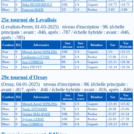
Noir
0
Billal BENDERBOUS
10K
2/4
Gagnée
+24.75
+24.75
Blanc
0
François BAER
1D
1/4
Perdue
-3.83
-3.86
25e tournoi de Levallois
(Levallois-Perret, 01-03-2025) niveau d'inscription : 9K (échelle
principale : avant : -846, après : -787 / échelle hybride : avant : -846,
après : -785)
Son
Son
Var
Couleur
Hd
Adversaire
Résultat
Var
niveau
score
Hybride
Noir
0
Miguel-Angel WINLING
10K
1/4
Gagnée
+23
+23.15
Noir
1
Guillaume LITVAK
6K
1/4
Perdue
-15.86
-15.6
Blanc
0
Jose CORREIA
9K
1/4
Gagnée
+25.51
+26.36
Noir
0
Alice FIEVET
9K
2/4
Gagnée
+26.24
+26.56
29e tournoi d'Orsay
(Orsay, 04-01-2025) niveau d'inscription : 9K (échelle principale :
avant : -817, après : -846 / échelle hybride : avant : -816, après : -846)
Son
Son
Var
Couleur
Hd
Adversaire
Résultat
Var
niveau
score
Hybride
Noir
0
Miguel-Angel WINLING
9K
1/5
Gagnée
+25.45
+25.42
Blanc
0
Naoki STEWARD
7K
1/5
Perdue
-26.08
-25.66
Noir
0
Océane MALAVASI
10K
3/5
Perdue
-31.87
-31.54
Blanc
0
Sylvain LERAY
10K
3/4
Perdue
-26.09
-27.39
Blanc
0
Jose CORREIA
10K
2/4
Gagnée
+29.23
+29.6