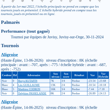
À partir du 1er mai 2022, l’échelle principale ne prend en compte que les
tournois joués en présentiel. L’échelle hybride prend en compte tous les
tournois, joués en présentiel ou en ligne.
Palmarès
Performance (tout gagné)
Tournoi par équipes de Juvisy, Juvisy-sur-Orge, 30-11-2024
Tournois
Aligroise
(Haute-Épine, 13-06-2026) niveau d'inscription : 8K (échelle
principale : avant : -707, après : -775 / échelle hybride : avant : -687,
après : -752)
Son
Son
Var
Couleur
Hd
Adversaire
Résultat
Var
niveau
score
Hybride
Noir
0
Borys KUTAFIN
7K
3/4
Perdue
-23.54
-23.68
Blanc
4
Léo GUILLAUME
13K
2/4
Perdue
-10.54
-10.18
Blanc
5
Matthieu CODRON
16K
3/4
Perdue
-7.44
-7.18
Noir
0
Delphine PASSELANDE
8K
2/4
Perdue
-26.89
-24.13
Aligroise
(Haute-Épine, 14-06-2025) niveau d'inscription : 9K (échelle