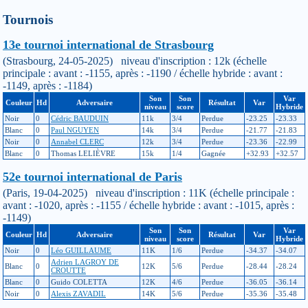
Tournois
13e tournoi international de Strasbourg
(Strasbourg, 24-05-2025) niveau d'inscription : 12k (échelle
principale : avant : -1155, après : -1190 / échelle hybride : avant :
-1149, après : -1184)
Son
Son
Var
Couleur
Hd
Adversaire
Résultat
Var
niveau
score
Hybride
Noir
0
Cédric BAUDUIN
11k
3/4
Perdue
-23.25
-23.33
Blanc
0
Paul NGUYEN
14k
3/4
Perdue
-21.77
-21.83
Noir
0
Annabel CLERC
12k
3/4
Perdue
-23.36
-22.99
Blanc
0
Thomas LELIÈVRE
15k
1/4
Gagnée
+32.93
+32.57
52e tournoi international de Paris
(Paris, 19-04-2025) niveau d'inscription : 11K (échelle principale :
avant : -1020, après : -1155 / échelle hybride : avant : -1015, après :
-1149)
Son
Son
Var
Couleur
Hd
Adversaire
Résultat
Var
niveau
score
Hybride
Noir
0
Léo GUILLAUME
11K
1/6
Perdue
-34.37
-34.07
Adrien LAGROY DE
Blanc
0
12K
5/6
Perdue
-28.44
-28.24
CROUTTE
Blanc
0
Guido COLETTA
12K
4/6
Perdue
-36.05
-36.14
Noir
0
Alexis ZAVADIL
14K
5/6
Perdue
-35.36
-35.48