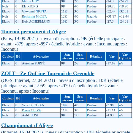
Blanc
0
Martin GUY
9K
2/5
Perdue
-24.3
-24.29
Noir
0
Ela XIONG
9K
4/5
Perdue
-20.78
-18.98
Blanc
0
Giovanni NICITA
11K
3/5
Perdue
-32.47
-32.51
Noir
0
Benjamin NICITA
12K
4/5
Gagnée
+31.97
+32.44
Blanc
0
Hoël ACHERMANN
10K
3/5
Perdue
-27.3
-24.61
Tournoi permanent d'Aligre
(Paris, 19-09-2021) niveau d'inscription : 9K (échelle principale :
avant : -879, après : -897 / échelle hybride : avant : Inconnu, après :
Inconnu)
Son
Son
Var
Couleur
Hd
Adversaire
Résultat
Var
niveau
score
Hybride
Blanc
0
Aurélien PORTÉ
8K
2/2
Perdue
-17.69
n/a
ZOLT - Ze OnLine Tournoi de Grenoble
(OGS, Internet, 27-04-2021) niveau d'inscription : 10K (échelle
principale : avant : -959, après : -979 / échelle hybride : avant :
Inconnu, après : Inconnu)
Son
Son
Var
Couleur
Hd
Adversaire
Résultat
Var
niveau
score
Hybride
Blanc
0
Van-Kim TRAN
10K
4/5
Perdue
-3.98
n/a
Blanc
0
Pierre OLIVA
11K
3/5
Perdue
-11.11
n/a
Noir
0
Aubin JOSI
9K
1/3
Perdue
-4.93
n/a
Championnat d'Aligre
(Internet, 16-04-2021) niveau d'inscription : 10K (échelle principale