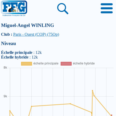
Miguel-Angel WINLING
Club :
Paris - Ouest (COP) (75Op)
Niveau
Échelle principale
: 12k
Échelle hybride
: 12k