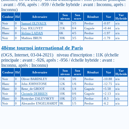
: avant : -956, après : -959 / échelle hybride : avant : Inconnu, après :
Inconnu)
Son
Son
Var
Couleur
Hd
Adversaire
Résultat
Var
niveau
score
Hybride
Noir
0
Samuel OLIVAUX
3K
3/5
Perdue
-0.07
n/a
Blanc
0
Guy JOLLIVET
21K
0/4
Gagnée
+0.44
n/a
Blanc
0
Jérôme LADAN
6K
4/5
Perdue
-1.97
n/a
Noir
0
Mathieu BRUN
30K
3/5
Perdue
-1.79
n/a
48ème tournoi international de Paris
(OGS, Internet, 03-04-2021) niveau d'inscription : 11K (échelle
principale : avant : -926, après : -956 / échelle hybride : avant :
Inconnu, après : Inconnu)
Son
Son
Var
Couleur
Hd
Adversaire
Résultat
Var
niveau
score
Hybride
Noir
0
Oliver BARDSLEY
11K
3/6
Perdue
-10.88
n/a
Blanc
0
John JOHNSTONE
12K
1/6
Perdue
-12.75
n/a
Blanc
0
Rene_de GROOT
11K
1/4
Gagnée
+5.58
n/a
Noir
0
Christele DERRIEN
10K
0/6
Gagnée
+2.13
n/a
Blanc
0
Rostyslav ZALEVSKYY
10K
3/5
Perdue
-8.3
n/a
Noir
0
Alexander ENGELHARDT
9K
1/5
Perdue
-6.2
n/a
45ème tournoi international de Paris
(Neuilly-sur-Seine, 15-04-2017) niveau d'inscription : 20K (échelle
principale : avant : -935, après : -926 / échelle hybride : avant :