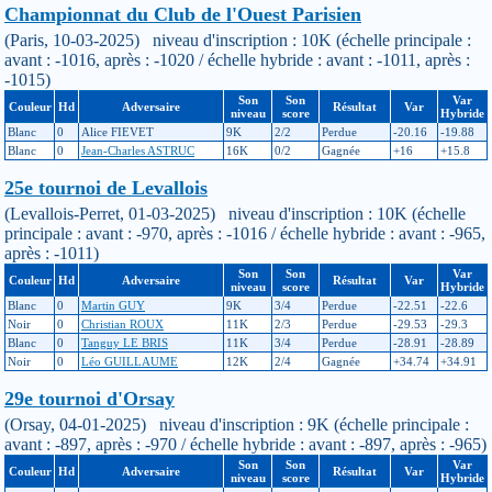
Championnat du Club de l'Ouest Parisien
(Paris, 10-03-2025) niveau d'inscription : 10K (échelle principale :
avant : -1016, après : -1020 / échelle hybride : avant : -1011, après :
-1015)
Son
Son
Var
Couleur
Hd
Adversaire
Résultat
Var
niveau
score
Hybride
Blanc
0
Alice FIEVET
9K
2/2
Perdue
-20.16
-19.88
Blanc
0
Jean-Charles ASTRUC
16K
0/2
Gagnée
+16
+15.8
25e tournoi de Levallois
(Levallois-Perret, 01-03-2025) niveau d'inscription : 10K (échelle
principale : avant : -970, après : -1016 / échelle hybride : avant : -965,
après : -1011)
Son
Son
Var
Couleur
Hd
Adversaire
Résultat
Var
niveau
score
Hybride
Blanc
0
Martin GUY
9K
3/4
Perdue
-22.51
-22.6
Noir
0
Christian ROUX
11K
2/3
Perdue
-29.53
-29.3
Blanc
0
Tanguy LE BRIS
11K
3/4
Perdue
-28.91
-28.89
Noir
0
Léo GUILLAUME
12K
2/4
Gagnée
+34.74
+34.91
29e tournoi d'Orsay
(Orsay, 04-01-2025) niveau d'inscription : 9K (échelle principale :
avant : -897, après : -970 / échelle hybride : avant : -897, après : -965)
Son
Son
Var
Couleur
Hd
Adversaire
Résultat
Var
niveau
score
Hybride