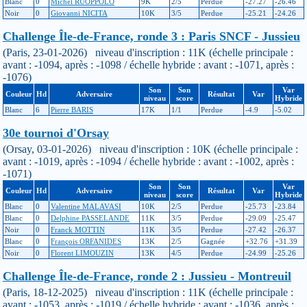
Blanc
0
Michel RUOPPOLO
9K
2/5
Perdue
-27.27
-26.46
Noir
0
Giovanni NICITA
10K
3/5
Perdue
-25.21
-24.26
Challenge Île-de-France, ronde 3 : Paris SNCF - Jussieu
(Paris, 23-01-2026) niveau d'inscription : 11K (échelle principale :
avant : -1094, après : -1098 / échelle hybride : avant : -1071, après :
-1076)
Son
Son
Var
Couleur
Hd
Adversaire
Résultat
Var
niveau
score
Hybride
Blanc
6
Pierre BARIS
17K
1/1
Perdue
-4.9
-5.02
30e tournoi d'Orsay
(Orsay, 03-01-2026) niveau d'inscription : 10K (échelle principale :
avant : -1019, après : -1094 / échelle hybride : avant : -1002, après :
-1071)
Son
Son
Var
Couleur
Hd
Adversaire
Résultat
Var
niveau
score
Hybride
Blanc
0
Valentine MALAVASI
10K
2/5
Perdue
-25.73
-23.84
Blanc
0
Delphine PASSELANDE
11K
3/5
Perdue
-29.09
-25.47
Noir
0
Franck MOTTIN
11K
3/5
Perdue
-27.42
-26.37
Blanc
0
François ORFANIDES
13K
2/5
Gagnée
+32.76
+31.39
Noir
0
Florent LIMOUZIN
13K
4/5
Perdue
-24.99
-25.26
Challenge Île-de-France, ronde 2 : Jussieu - Montreuil
(Paris, 18-12-2025) niveau d'inscription : 11K (échelle principale :
avant : -1053, après : -1019 / échelle hybride : avant : -1036, après :