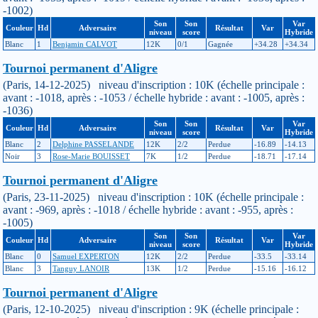
-1002)
Son
Son
Var
Couleur
Hd
Adversaire
Résultat
Var
niveau
score
Hybride
Blanc
1
Benjamin CALVOT
12K
0/1
Gagnée
+34.28
+34.34
Tournoi permanent d'Aligre
(Paris, 14-12-2025) niveau d'inscription : 10K (échelle principale :
avant : -1018, après : -1053 / échelle hybride : avant : -1005, après :
-1036)
Son
Son
Var
Couleur
Hd
Adversaire
Résultat
Var
niveau
score
Hybride
Blanc
2
Delphine PASSELANDE
12K
2/2
Perdue
-16.89
-14.13
Noir
3
Rose-Marie BOUISSET
7K
1/2
Perdue
-18.71
-17.14
Tournoi permanent d'Aligre
(Paris, 23-11-2025) niveau d'inscription : 10K (échelle principale :
avant : -969, après : -1018 / échelle hybride : avant : -955, après :
-1005)
Son
Son
Var
Couleur
Hd
Adversaire
Résultat
Var
niveau
score
Hybride
Blanc
0
Samuel EXPERTON
12K
2/2
Perdue
-33.5
-33.14
Blanc
3
Tanguy LANOIR
13K
1/2
Perdue
-15.16
-16.12
Tournoi permanent d'Aligre
(Paris, 12-10-2025) niveau d'inscription : 9K (échelle principale :