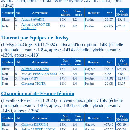
avant : -1414, après : -1465 / échelle hybride : avant : -1413, après :
-1464)
Son
Son
Var
Couleur
Hd
Adversaire
Résultat
Var
niveau
score
Hybride
Blanc
2
Alexis ZAVADIL
16K
2/2
Perdue
-23.57
-23.44
Adrien LAGROY DE
Noir
2
12K
1/2
Perdue
-27.85
-27.59
CROUTTE
Tournoi par équipes de Juvisy
(Juvisy-sur-Orge, 30-11-2024) niveau d'inscription : 14K (échelle
principale : avant : -1394, après : -1414 / échelle hybride : avant :
-1394, après : -1413)
Son
Son
Var
Couleur
Hd
Adversaire
Résultat
Var
niveau
score
Hybride
Blanc
1
Salmane LBADESSI
16K
1/4
Gagnée
+28.16
+28.15
Noir
8
Mickaël BESSA-JOVESKI
5K
2/4
Perdue
-5.88
-5.86
Noir
2
Martin GUY
12K
4/4
Perdue
-18.55
-18.56
Noir
1
Giovanni NICITA
11K
1/4
Perdue
-22.98
-23.07
Championnat de France féminin
(Levallois-Perret, 16-11-2024) niveau d'inscription : 15K (échelle
principale : avant : -1460, après : -1394 / échelle hybride : avant :
-1460, après : -1394)
Son
Son
Var
Couleur
Hd
Adversaire
Résultat
Var
niveau
score
Hybride
Blanc
0
Christele DERRIEN
14K
1/4
Gagnée
+57.46
+58.19
Noir
0
Soline ALBERT LEDUN
17K
2/4
Gagnée
+35.78
+35.34