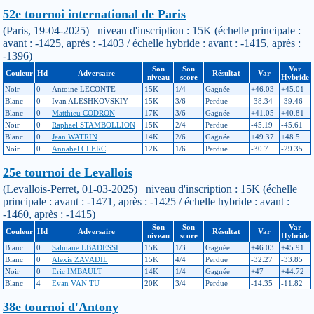
52e tournoi international de Paris
(Paris, 19-04-2025) niveau d'inscription : 15K (échelle principale :
avant : -1425, après : -1403 / échelle hybride : avant : -1415, après :
-1396)
Son
Son
Var
Couleur
Hd
Adversaire
Résultat
Var
niveau
score
Hybride
Noir
0
Antoine LECONTE
15K
1/4
Gagnée
+46.03
+45.01
Blanc
0
Ivan ALESHKOVSKIY
15K
3/6
Perdue
-38.34
-39.46
Blanc
0
Matthieu CODRON
17K
3/6
Gagnée
+41.05
+40.81
Noir
0
Raphaël STAMBOLLION
15K
2/4
Perdue
-45.19
-45.61
Blanc
0
Jean WATRIN
14K
2/6
Gagnée
+49.37
+48.5
Noir
0
Annabel CLERC
12K
1/6
Perdue
-30.7
-29.35
25e tournoi de Levallois
(Levallois-Perret, 01-03-2025) niveau d'inscription : 15K (échelle
principale : avant : -1471, après : -1425 / échelle hybride : avant :
-1460, après : -1415)
Son
Son
Var
Couleur
Hd
Adversaire
Résultat
Var
niveau
score
Hybride
Blanc
0
Salmane LBADESSI
15K
1/3
Gagnée
+46.03
+45.91
Blanc
0
Alexis ZAVADIL
15K
4/4
Perdue
-32.27
-33.85
Noir
0
Eric IMBAULT
14K
1/4
Gagnée
+47
+44.72
Blanc
4
Evan VAN TU
20K
3/4
Perdue
-14.35
-11.82
38e tournoi d'Antony