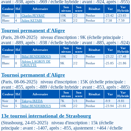
avant : -938, après : -969 / échelle hybride : avant : -924, après : -955)
Son
Son
Var
Couleur
Hd
Adversaire
Résultat
Var
niveau
score
Hybride
Blanc
1
Charles PEYRAT
10K
2/2
Perdue
-23.42
-23.65
Blanc
4
Julien KETABI
13K
2/2
Perdue
-7.58
-7.59
Tournoi permanent d'Aligre
(Paris, 28-09-2025) niveau d'inscription : 9K (échelle principale :
avant : -889, après : -938 / échelle hybride : avant : -885, après : -924)
Son
Son
Var
Couleur
Hd
Adversaire
Résultat
Var
niveau
score
Hybride
Blanc
1
Billal BENDERBOUS
10K
1/2
Perdue
-23.22
-17.48
Adrien LAGROY DE
Blanc
0
9K
2/2
Perdue
-25.85
-21.86
CROUTTE
Tournoi permanent d'Aligre
(Paris, 08-06-2025) niveau d'inscription : 15K (échelle principale :
avant : -855, après : -889 / échelle hybride : avant : -853, après : -885)
Son
Son
Var
Couleur
Hd
Adversaire
Résultat
Var
niveau
score
Hybride
Noir
8
Takuya IKEDA
7K
1/1
Perdue
-9.9
-9.81
Noir
5
Billal BENDERBOUS
10K
2/2
Perdue
-23.94
-21.61
13e tournoi international de Strasbourg
(Strasbourg, 24-05-2025) niveau d'inscription : 15k (échelle
principale : avant : -1407, après : -855, ajustement : +464 / échelle