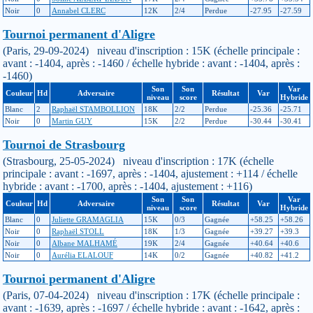
Noir
0
Annabel CLERC
12K
2/4
Perdue
-27.95
-27.59
Tournoi permanent d'Aligre
(Paris, 29-09-2024) niveau d'inscription : 15K (échelle principale :
avant : -1404, après : -1460 / échelle hybride : avant : -1404, après :
-1460)
Son
Son
Var
Couleur
Hd
Adversaire
Résultat
Var
niveau
score
Hybride
Blanc
2
Raphaël STAMBOLLION
18K
2/2
Perdue
-25.36
-25.71
Noir
0
Martin GUY
15K
2/2
Perdue
-30.44
-30.41
Tournoi de Strasbourg
(Strasbourg, 25-05-2024) niveau d'inscription : 17K (échelle
principale : avant : -1697, après : -1404, ajustement : +114 / échelle
hybride : avant : -1700, après : -1404, ajustement : +116)
Son
Son
Var
Couleur
Hd
Adversaire
Résultat
Var
niveau
score
Hybride
Blanc
0
Juliette GRAMAGLIA
15K
0/3
Gagnée
+58.25
+58.26
Noir
0
Raphaël STOLL
18K
1/3
Gagnée
+39.27
+39.3
Noir
0
Albane MALHAMÉ
19K
2/4
Gagnée
+40.64
+40.6
Noir
0
Aurélia ELALOUF
14K
0/2
Gagnée
+40.82
+41.2
Tournoi permanent d'Aligre
(Paris, 07-04-2024) niveau d'inscription : 17K (échelle principale :
avant : -1639, après : -1697 / échelle hybride : avant : -1642, après :