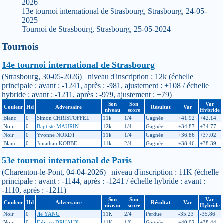
2026
13e tournoi international de Strasbourg, Strasbourg, 24-05-
2025
Tournoi de Strasbourg, Strasbourg, 25-05-2024
Tournois
14e tournoi international de Strasbourg
(Strasbourg, 30-05-2026) niveau d'inscription : 12k (échelle
principale : avant : -1241, après : -981, ajustement : +108 / échelle
hybride : avant : -1211, après : -979, ajustement : +79)
Son
Son
Var
Couleur
Hd
Adversaire
Résultat
Var
niveau
score
Hybride
Blanc
0
Simon CHRISTOFFEL
11k
1/4
Gagnée
+41.92
+42.14
Noir
0
Baptiste MAURIN
12k
1/4
Gagnée
+34.87
+34.77
Noir
0
Yvonne NORDT
11k
1/4
Gagnée
+36.86
+37.02
Blanc
0
Jonathan KOBBE
11k
2/4
Gagnée
+38.46
+38.39
53e tournoi international de Paris
(Charenton-le-Pont, 04-04-2026) niveau d'inscription : 11K (échelle
principale : avant : -1144, après : -1241 / échelle hybride : avant :
-1110, après : -1211)
Son
Son
Var
Couleur
Hd
Adversaire
Résultat
Var
niveau
score
Hybride
Noir
0
Jie YANG
11K
2/4
Perdue
-35.23
-35.86
Noir
0
Fabrice DRUAUX
11K
1/6
Gagnée
+40.02
+38.44