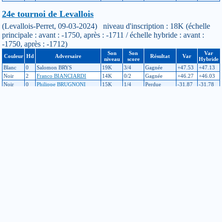
24e tournoi de Levallois
(Levallois-Perret, 09-03-2024) niveau d'inscription : 18K (échelle
principale : avant : -1750, après : -1711 / échelle hybride : avant :
-1750, après : -1712)
Son
Son
Var
Couleur
Hd
Adversaire
Résultat
Var
niveau
score
Hybride
Blanc
0
Salomon BRYS
19K
3/4
Gagnée
+47.53
+47.13
Noir
2
Franco BIANCIARDI
14K
0/2
Gagnée
+46.27
+46.03
Noir
0
Philippe BRUGNONI
15K
1/4
Perdue
-31.87
-31.78
Noir
2
Valentine MALAVASI
13K
1/3
Perdue
-22.85
-22.79
37e tournoi d'Antony
(Antony, 10-02-2024) niveau d'inscription : 18K (échelle principale
: avant : -1787, après : -1750 / échelle hybride : avant : -1785, après :
-1750)
Son
Son
Var
Couleur
Hd
Adversaire
Résultat
Var
niveau
score
Hybride
Blanc
1
Myriam BLUTEAU
20K
4/5
Perdue
-37.49
-38.79
Blanc
1
Flora MOLINIER
20K
0/5
Gagnée
+37.23
+37.17
Blanc
6
Aurele COURTOIS
30K
1/3
Gagnée
+14.3
+14.28
Noir
2
Anthime COURTOIS
16K
5/5
Perdue
-22.27
-22.47
Noir
4
Jose CORREIA
13K
2/4
Gagnée
+44.45
+44.22
Challenge Île-de-France, ronde 3 : Antony - Jussieu