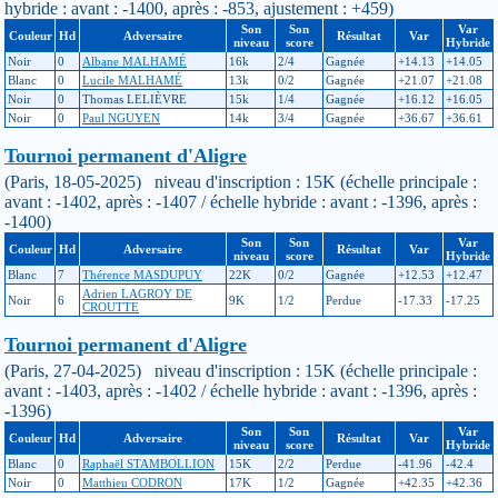
hybride : avant : -1400, après : -853, ajustement : +459)
Son
Son
Var
Couleur
Hd
Adversaire
Résultat
Var
niveau
score
Hybride
Noir
0
Albane MALHAMÉ
16k
2/4
Gagnée
+14.13
+14.05
Blanc
0
Lucile MALHAMÉ
13k
0/2
Gagnée
+21.07
+21.08
Noir
0
Thomas LELIÈVRE
15k
1/4
Gagnée
+16.12
+16.05
Noir
0
Paul NGUYEN
14k
3/4
Gagnée
+36.67
+36.61
Tournoi permanent d'Aligre
(Paris, 18-05-2025) niveau d'inscription : 15K (échelle principale :
avant : -1402, après : -1407 / échelle hybride : avant : -1396, après :
-1400)
Son
Son
Var
Couleur
Hd
Adversaire
Résultat
Var
niveau
score
Hybride
Blanc
7
Thérence MASDUPUY
22K
0/2
Gagnée
+12.53
+12.47
Adrien LAGROY DE
Noir
6
9K
1/2
Perdue
-17.33
-17.25
CROUTTE
Tournoi permanent d'Aligre
(Paris, 27-04-2025) niveau d'inscription : 15K (échelle principale :
avant : -1403, après : -1402 / échelle hybride : avant : -1396, après :
-1396)
Son
Son
Var
Couleur
Hd
Adversaire
Résultat
Var
niveau
score
Hybride
Blanc
0
Raphaël STAMBOLLION
15K
2/2
Perdue
-41.96
-42.4
Noir
0
Matthieu CODRON
17K
1/2
Gagnée
+42.35
+42.36