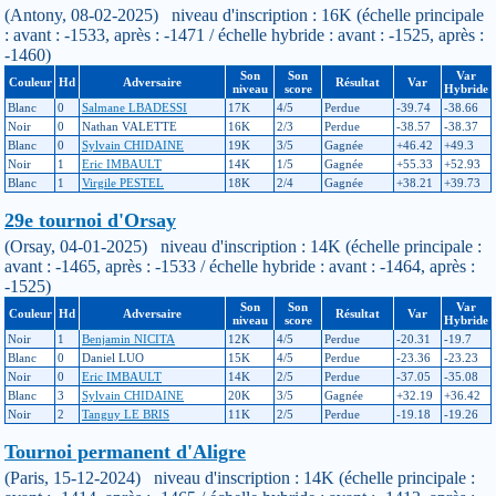
(Antony, 08-02-2025) niveau d'inscription : 16K (échelle principale
: avant : -1533, après : -1471 / échelle hybride : avant : -1525, après :
-1460)
Son
Son
Var
Couleur
Hd
Adversaire
Résultat
Var
niveau
score
Hybride
Blanc
0
Salmane LBADESSI
17K
4/5
Perdue
-39.74
-38.66
Noir
0
Nathan VALETTE
16K
2/3
Perdue
-38.57
-38.37
Blanc
0
Sylvain CHIDAINE
19K
3/5
Gagnée
+46.42
+49.3
Noir
1
Eric IMBAULT
14K
1/5
Gagnée
+55.33
+52.93
Blanc
1
Virgile PESTEL
18K
2/4
Gagnée
+38.21
+39.73
29e tournoi d'Orsay
(Orsay, 04-01-2025) niveau d'inscription : 14K (échelle principale :
avant : -1465, après : -1533 / échelle hybride : avant : -1464, après :
-1525)
Son
Son
Var
Couleur
Hd
Adversaire
Résultat
Var
niveau
score
Hybride
Noir
1
Benjamin NICITA
12K
4/5
Perdue
-20.31
-19.7
Blanc
0
Daniel LUO
15K
4/5
Perdue
-23.36
-23.23
Noir
0
Eric IMBAULT
14K
2/5
Perdue
-37.05
-35.08
Blanc
3
Sylvain CHIDAINE
20K
3/5
Gagnée
+32.19
+36.42
Noir
2
Tanguy LE BRIS
11K
2/5
Perdue
-19.18
-19.26
Tournoi permanent d'Aligre
(Paris, 15-12-2024) niveau d'inscription : 14K (échelle principale :