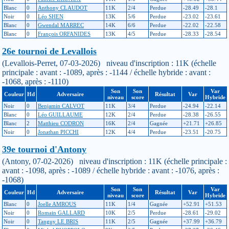
Blanc
0
Anthony CLAUDOT
11K
2/4
Perdue
-28.49
-28.1
Noir
0
Léo SHEN
13K
5/6
Perdue
-23.02
-23.61
Blanc
0
Gwendal MARREC
14K
6/6
Perdue
-22.02
-22.58
Blanc
0
François ORFANIDES
13K
4/5
Perdue
-28.33
-28.54
26e tournoi de Levallois
(Levallois-Perret, 07-03-2026) niveau d'inscription : 11K (échelle
principale : avant : -1089, après : -1144 / échelle hybride : avant :
-1068, après : -1110)
Son
Son
Var
Couleur
Hd
Adversaire
Résultat
Var
niveau
score
Hybride
Noir
0
Benjamin CALVOT
11K
3/4
Perdue
-24.94
-22.14
Blanc
0
Léo GUILLAUME
12K
2/4
Perdue
-28.38
-26.55
Blanc
2
Matthieu CODRON
16K
2/4
Gagnée
+21.71
+26.85
Noir
0
Jonathan PICCHI
12K
4/4
Perdue
-23.51
-20.75
39e tournoi d'Antony
(Antony, 07-02-2026) niveau d'inscription : 11K (échelle principale :
avant : -1098, après : -1089 / échelle hybride : avant : -1076, après :
-1068)
Son
Son
Var
Couleur
Hd
Adversaire
Résultat
Var
niveau
score
Hybride
Blanc
0
Joelle AMROUS
11K
1/4
Gagnée
+52.91
+51.53
Noir
0
Romain GALLARD
10K
2/5
Perdue
-28.61
-29.02
Noir
0
Tanguy LE BRIS
11K
2/5
Gagnée
+37.99
+36.79