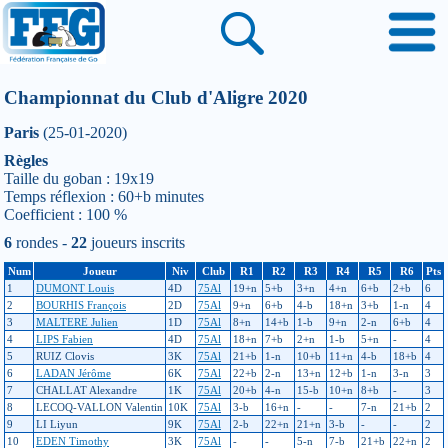
Championnat du Club d'Aligre 2020
Paris
(25-01-2020)
Règles
Taille du goban : 19x19
Temps réflexion : 60+b minutes
Coefficient : 100 %
6
rondes -
22
joueurs inscrits
Num
Joueur
Niv
Club
R1
R2
R3
R4
R5
R6
Pts
1
DUMONT Louis
4D
75Al
19+n
5+b
3+n
4+n
6+b
2+b
6
2
BOURHIS François
2D
75Al
9+n
6+b
4-b
18+n
3+b
1-n
4
3
MALTERE Julien
1D
75Al
8+n
14+b
1-b
9+n
2-n
6+b
4
4
LIPS Fabien
4D
75Al
18+n
7+b
2+n
1-b
5+n
-
4
5
RUIZ Clovis
3K
75Al
21+b
1-n
10+b
11+n
4-b
18+b
4
6
LADAN Jérôme
6K
75Al
22+b
2-n
13+n
12+b
1-n
3-n
3
7
CHALLAT Alexandre
1K
75Al
20+b
4-n
15-b
10+n
8+b
-
3
8
LECOQ-VALLON Valentin
10K
75Al
3-b
16+n
-
-
7-n
21+b
2
9
LI Liyun
9K
75Al
2-b
22+n
21+n
3-b
-
-
2
10
EDEN Timothy
3K
75Al
-
-
5-n
7-b
21+b
22+n
2