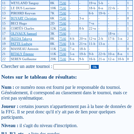
11
WEYLAND Tanguy
8K
75Al
-
-
19+n
5-b
-
-
1
12
LE DUS Lauriane
10K
75Al
-
-
18-b
6-n
22+b
-
1
13
PIROIRD Keyvan
7K
75Al
-
-
6-b
19+b
-
-
1
14
BOYART Christian
6K
75Al
-
3-n
-
-
-
-
0
15
BECI Hugo
2D
75Al
-
-
7+n
-
-
-
1
16
CORTÉS Charles
12K
75Al
-
8-b
22+n
-
-
-
1
17
OLIVAUX Samuel
3K
75Al
-
-
-
-
18+n
-
1
18
IKEDA Takuya
8K
75Al
4-b
20+n
12+n
2-b
17-b
5-n
2
19
PATTE Ludwig
8K
75Al
1-b
21+n
11-b
13-n
-
-
1
20
MASSEAU Antonin
11K
75Al
7-n
18-b
-
-
-
-
0
21
RITALY Étienne
11K
75Al
5-n
19-b
9-b
22+b
10-n
8-n
1
22
SEREN Guillaume
20K
75Al
6-n
9-b
16-b
21-n
12-n
10-b
0
Chercher un autre tournoi :
Notes sur le tableau de résultats:
Num :
ce numéro nous est fourni par le responsable du tournoi.
Généralement, il correspond au classement dans le tournoi, mais ce
n'est pas systématique.
Joueur :
certains joueurs n'appartiennent pas à la base de données de
la FFG. Il se peut donc qu'il n'y ait pas de lien pour quelques
participants.
Niveau :
il s'agit du niveau d'inscription.
R1, R2, etc... :
liste des rondes