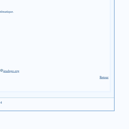
stématique.
jeudego.org
Retour
04