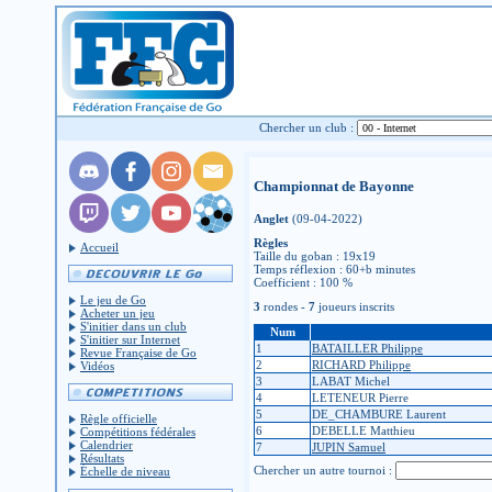
Chercher un club :
Championnat de Bayonne
Anglet
(09-04-2022)
Règles
Accueil
Taille du goban : 19x19
Temps réflexion : 60+b minutes
Coefficient : 100 %
Le jeu de Go
3
rondes -
7
joueurs inscrits
Acheter un jeu
S'initier dans un club
Num
S'initier sur Internet
1
BATAILLER Philippe
Revue Française de Go
2
RICHARD Philippe
Vidéos
3
LABAT Michel
4
LETENEUR Pierre
5
DE_CHAMBURE Laurent
Règle officielle
6
DEBELLE Matthieu
Compétitions fédérales
Calendrier
7
JUPIN Samuel
Résultats
Chercher un autre tournoi :
Échelle de niveau