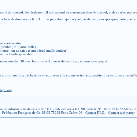
able du tournoi. Généralement, il correspond au classement dans le tournoi, mais ce n'est pas sy
la base de données de la FFG. Il se peut donc qu'il n'y ait pas de lien pour quelques participants.
otre adversaire
e perdue ; = : partie nulle)
de lettre : on ne sait pas qui a joué quelle couleur)
ent, le handicap est de 0
ueur numéro 38 avec les noirs et 3 pierres de handicap, et vous avez gagné.
e tournoi ou dans l'échelle de niveau, merci de contacter les responsables à cette adresse :
echelle
dego.org
outes informations de ce site © F F G - Site déclaré à la CNIL sous le N° 1009012 le 22 Mars 20
Fédération Française de Go BP 95 75262 Paris Cedex 06 -
Contact F.F.G.
-
Contact webmaster