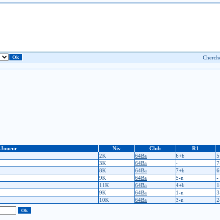
Joueur
Niv
Club
R1
2K
64Ba
6+b
5
3K
64Ba
-
7
8K
64Ba
7+b
6
9K
64Ba
5-n
-
11K
64Ba
4+b
1
9K
64Ba
1-n
3
10K
64Ba
3-n
2