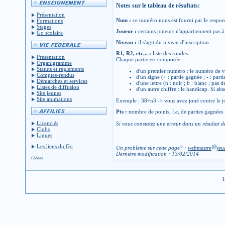
Notes sur le tableau de résultats:
Présentation
Num :
ce numéro nous est fourni par le respons
Formations
Stages
Joueur :
certains joueurs n'appartiennent pas à 
Go scolaire
Niveau :
il s'agit du niveau d'inscription.
R1, R2, etc... :
liste des rondes
Présentation
Chaque partie est composée :
Organigramme
Statuts et réglements
d'un premier numéro : le numéro de v
Comptes-rendus
d'un signe (+ : partie gagnée ; - : parti
Démarches et services
d'une lettre (n : noir ; b : blanc ; pas 
Listes de diffusion
d'un autre chiffre : le handicap. Si abs
Site jeunes
Site animations
Exemple : 38+n3 -> vous avez joué contre le jo
Pts :
nombre de points,
i.e
, de parties gagnées
Licenciés
Si vous constatez une erreur dans un résultat d
Clubs
Ligues
Les liens du Go
Un problème sur cette page? :
webmestre
jeu
Dernière modification : 13/02/2014
Crédits
T