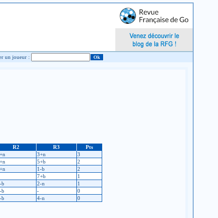
Chercher un joueur :
R2
R3
Pts
+n
3+n
3
+n
5+b
2
+n
1-b
2
7+b
1
-b
2-n
1
-b
-
0
-b
4-n
0