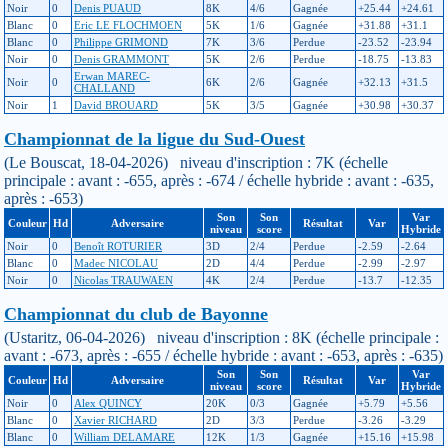
Noir
0
Denis PUAUD
8K
4/6
Gagnée
+25.44
+24.61
Blanc
0
Eric LE FLOCHMOEN
5K
1/6
Gagnée
+31.88
+31.1
Blanc
0
Philippe GRIMOND
7K
3/6
Perdue
-23.52
-23.94
Noir
0
Denis GRAMMONT
5K
2/6
Perdue
-18.75
-13.83
Erwan MAREC-
Noir
0
6K
2/6
Gagnée
+32.13
+31.5
CHALLAND
Noir
1
David BROUARD
5K
3/5
Gagnée
+30.98
+30.37
Championnat de la ligue du Sud-Ouest
(Le Bouscat, 18-04-2026) niveau d'inscription : 7K (échelle
principale : avant : -655, après : -674 / échelle hybride : avant : -635,
après : -653)
Son
Son
Var
Couleur
Hd
Adversaire
Résultat
Var
niveau
score
Hybride
Noir
0
Benoît ROTURIER
3D
2/4
Perdue
-2.59
-2.64
Blanc
0
Madec NICOLAU
2D
4/4
Perdue
-2.99
-2.97
Noir
0
Nicolas TRAUWAEN
4K
2/4
Perdue
-13.7
-12.35
Championnat du club de Bayonne
(Ustaritz, 06-04-2026) niveau d'inscription : 8K (échelle principale :
avant : -673, après : -655 / échelle hybride : avant : -653, après : -635)
Son
Son
Var
Couleur
Hd
Adversaire
Résultat
Var
niveau
score
Hybride
Noir
0
Alex QUINCY
20K
0/3
Gagnée
+5.79
+5.56
Blanc
0
Xavier RICHARD
2D
3/3
Perdue
-3.26
-3.29
Blanc
0
William DELAMARE
12K
1/3
Gagnée
+15.16
+15.98