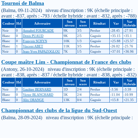
Tournoi de Balma
(Balma, 09-11-2024) niveau d'inscription : 9K (échelle principale :
avant : -837, après : -793 / échelle hybride : avant : -832, après : -788)
Son
Son
Var
Couleur
Hd
Adversaire
Résultat
Var
niveau
score
Hybride
Noir
0
Annabel FOURCADE
9K
3/5
Perdue
-28.45
-27.91
Blanc
0
Denis PUAUD
9K
2/5
Gagnée
+35.15
+35.1
Blanc
0
François SCHYN
10K
1/3
Gagnée
+25.88
+25.57
Blanc
1
Vincent ABET
11K
3/5
Perdue
-26.02
-25.76
Noir
0
Jean-Yves PAPAZOGLOU
7K
1/5
Gagnée
+37.01
+36.96
Coupe maître Lim - Championnat de France des clubs
(Antony, 26-10-2024) niveau d'inscription : 9K (échelle principale :
avant : -838, après : -837 / échelle hybride : avant : -838, après : -832)
Son
Son
Var
Couleur
Hd
Adversaire
Résultat
Var
niveau
score
Hybride
Noir
0
Gaultier BERNARD
1D
2/4
Perdue
-3.56
-3.59
Blanc
0
Victor BLANCHARD
5K
2/4
Perdue
-11.04
-10.99
Blanc
0
Alix ORANGE
13K
0/4
Gagnée
+15.8
+21.35
Championnat des clubs de la ligue du Sud-Ouest
(Balma, 28-09-2024) niveau d'inscription : 9K (échelle principale :
avant : -847, après : -838 / échelle hybride : avant : -847, après : -838)
Son
Son
Var
Couleur
Hd
Adversaire
Résultat
Var
niveau
score
Hybride
Noir
0
Haajon YOO
15K
0/2
Gagnée
+14.07
+14.07