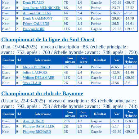
Noir
0
Denis PUAUD
7K
1/6
Gagnée
+30.88
+30.47
Blanc
0
Jean-Pierre MENNICKEN
8K
3/6
Perdue
-23.71
-22.52
Blanc
0
Armand CALLENS
6K
3/4
Perdue
-16.77
-8.57
Noir
0
Denis GRAMMONT
7K
3/6
Perdue
-20.93
-14.79
Noir
0
Fabien CALLENS
9K
3/4
Perdue
-26.5
-26.61
Blanc
2
François NOIR
11K
1/6
Gagnée
+20.25
+19.15
Championnat de la ligue du Sud-Ouest
(Pau, 19-04-2025) niveau d'inscription : 8K (échelle principale :
avant : -753, après : -760 / échelle hybride : avant : -748, après : -750)
Son
Son
Var
Couleur
Hd
Adversaire
Résultat
Var
niveau
score
Hybride
Noir
0
Melvin BESNARD
2K
2/4
Perdue
-6.65
-5.67
Blanc
0
Julien LACROIX
4K
2/4
Perdue
-12.07
-11.46
Blanc
0
William DELAMARE
11K
0/4
Gagnée
+18.12
+20.93
Noir
0
Yves CLAIR
2K
3/4
Perdue
-5.56
-5.6
Championnat du club de Bayonne
(Ustaritz, 22-03-2025) niveau d'inscription : 8K (échelle principale :
avant : -793, après : -753 / échelle hybride : avant : -788, après : -748)
Son
Son
Var
Couleur
Hd
Adversaire
Résultat
Var
niveau
score
Hybride
Blanc
0
Alex QUINCY
20K
1/3
Gagnée
+5.91
+5.83
Blanc
0
Philippe BATAILLER
2K
2/3
Perdue
-5.17
-5.2
Noir
0
Philippe RICHARD
3K
1/3
Gagnée
+39.39
+39.15