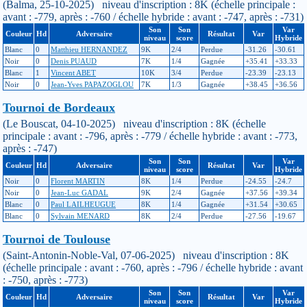
(Balma, 25-10-2025) niveau d'inscription : 8K (échelle principale :
avant : -779, après : -760 / échelle hybride : avant : -747, après : -731)
Son
Son
Var
Couleur
Hd
Adversaire
Résultat
Var
niveau
score
Hybride
Blanc
0
Matthieu HERNANDEZ
9K
2/4
Perdue
-31.26
-30.61
Noir
0
Denis PUAUD
7K
1/4
Gagnée
+35.41
+33.33
Blanc
1
Vincent ABET
10K
3/4
Perdue
-23.39
-23.13
Noir
0
Jean-Yves PAPAZOGLOU
7K
1/3
Gagnée
+38.45
+36.56
Tournoi de Bordeaux
(Le Bouscat, 04-10-2025) niveau d'inscription : 8K (échelle
principale : avant : -796, après : -779 / échelle hybride : avant : -773,
après : -747)
Son
Son
Var
Couleur
Hd
Adversaire
Résultat
Var
niveau
score
Hybride
Noir
0
Florent MARTIN
8K
1/4
Perdue
-24.55
-24.7
Noir
0
Jean-Luc GADAL
9K
2/4
Gagnée
+37.56
+39.34
Blanc
0
Paul LAILHEUGUE
8K
1/4
Gagnée
+31.54
+30.65
Blanc
0
Sylvain MENARD
8K
2/4
Perdue
-27.56
-19.67
Tournoi de Toulouse
(Saint-Antonin-Noble-Val, 07-06-2025) niveau d'inscription : 8K
(échelle principale : avant : -760, après : -796 / échelle hybride : avant
: -750, après : -773)
Son
Son
Var
Couleur
Hd
Adversaire
Résultat
Var
niveau
score
Hybride