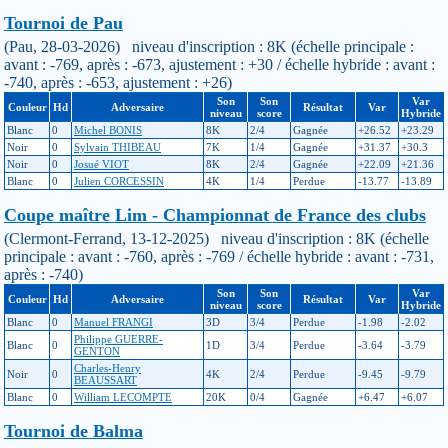
Tournoi de Pau
(Pau, 28-03-2026) niveau d'inscription : 8K (échelle principale :
avant : -769, après : -673, ajustement : +30 / échelle hybride : avant :
-740, après : -653, ajustement : +26)
Son
Son
Var
Couleur
Hd
Adversaire
Résultat
Var
niveau
score
Hybride
Blanc
0
Michel BONIS
8K
2/4
Gagnée
+26.52
+23.29
Noir
0
Sylvain THIBEAU
7K
1/4
Gagnée
+31.37
+30.3
Noir
0
Josué VIOT
8K
2/4
Gagnée
+22.09
+21.36
Blanc
0
Julien CORCESSIN
4K
1/4
Perdue
-13.77
-13.89
Coupe maître Lim - Championnat de France des clubs
(Clermont-Ferrand, 13-12-2025) niveau d'inscription : 8K (échelle
principale : avant : -760, après : -769 / échelle hybride : avant : -731,
après : -740)
Son
Son
Var
Couleur
Hd
Adversaire
Résultat
Var
niveau
score
Hybride
Blanc
0
Manuel FRANGI
3D
3/4
Perdue
-1.98
-2.02
Philippe GUERRE-
Blanc
0
1D
3/4
Perdue
-3.64
-3.79
GENTON
Charles-Henry
Noir
0
4K
2/4
Perdue
-9.45
-9.79
BEAUSSART
Blanc
0
William LECOMPTE
20K
0/4
Gagnée
+6.47
+6.07
Tournoi de Balma