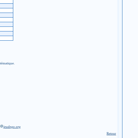
stématique.
jeudego.org
Retour