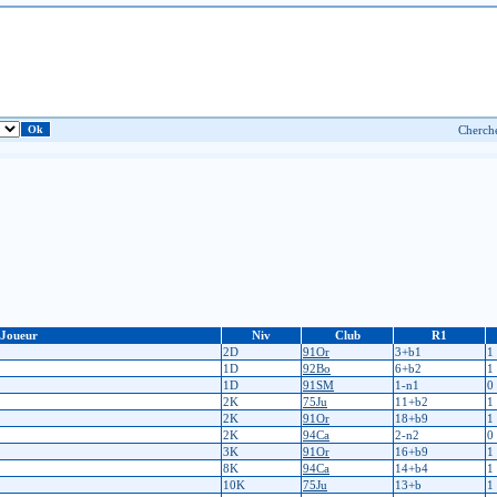
Joueur
Niv
Club
R1
2D
91Or
3+b1
1
1D
92Bo
6+b2
1
1D
91SM
1-n1
0
2K
75Ju
11+b2
1
2K
91Or
18+b9
1
2K
94Ca
2-n2
0
3K
91Or
16+b9
1
8K
94Ca
14+b4
1
10K
75Ju
13+b
1