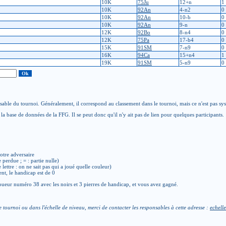
10K
75Ju
12+n
1
10K
92An
4-n2
0
10K
92An
10-b
0
10K
92An
9-n
0
12K
92Bo
8-n4
0
12K
75Pa
17-b4
0
15K
91SM
7-n9
0
16K
94Ca
15+n4
1
19K
91SM
5-n9
0
able du tournoi. Généralement, il correspond au classement dans le tournoi, mais ce n'est pas sy
la base de données de la FFG. Il se peut donc qu'il n'y ait pas de lien pour quelques participants.
otre adversaire
e perdue ; = : partie nulle)
de lettre : on ne sait pas qui a joué quelle couleur)
ent, le handicap est de 0
ueur numéro 38 avec les noirs et 3 pierres de handicap, et vous avez gagné.
e tournoi ou dans l'échelle de niveau, merci de contacter les responsables à cette adresse :
echelle