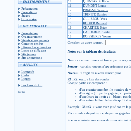
10
QUINTARD Olivier
11
DUMONT Louis
Présentation
12
PRIASSO Valentin
Formations
13
TRINITE Damien
Stages
14
OLLIEROU Yves
Go scolaire
15
RODIER Bernard
16
CHARTIER Brice
17
CALDERON Elodie
Présentation
18
BOISSIERES Yoann
Organigramme
Statuts et réglements
Chercher un autre tournoi :
Comptes-rendus
Démarches et services
Listes de diffusion
Notes sur le tableau de résultats:
Site jeunes
Site animations
Num :
ce numéro nous est fourni par le respons
Joueur :
certains joueurs n'appartiennent pas à 
Licenciés
Niveau :
il s'agit du niveau d'inscription.
Clubs
Ligues
R1, R2, etc... :
liste des rondes
Chaque partie est composée :
Les liens du Go
d'un premier numéro : le numéro de v
Crédits
d'un signe (+ : partie gagnée ; - : parti
d'une lettre (n : noir ; b : blanc ; pas 
d'un autre chiffre : le handicap. Si abs
Exemple : 38+n3 -> vous avez joué contre le jo
Pts :
nombre de points,
i.e
, de parties gagnées
Si vous constatez une erreur dans un résultat d