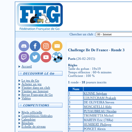
Chercher un club :
Challenge Ile De France - Ronde 3
Paris
(26-02-2015)
Règles
Accueil
Taille du goban : 19x19
Temps réflexion : 60+b minutes
Coefficient : 100 %
Le jeu de Go
1
ronde -
18
joueurs inscrits
Acheter un jeu
S'initier dans un club
Num
S'initier sur Internet
1
KUNNE Stéphan
Revue Française de Go
2
COUNTCHAM Prakash
Vidéos
3
DE OLIVEIRA Steven
4
MOSCATELLI Aldo
5
PUYAUBREAU Nicolas
Règle officielle
6
TROMBETTA Michel
Compétitions fédérales
Calendrier
7
MARTIN Eric (78Ra)
Résultats
8
HUMBERT Philippe
Échelle de niveau
9
PONCET Alexis